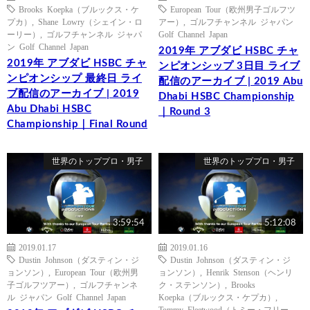
Brooks Koepka（ブルックス・ケ
European Tour（欧州男子ゴルフツ
プカ）
,
Shane Lowry（シェイン・ロ
アー）
,
ゴルフチャンネル ジャパン
ーリー）
,
ゴルフチャンネル ジャパ
Golf Channel Japan
ン Golf Channel Japan
2019年 アブダビ HSBC チャ
2019年 アブダビ HSBC チャ
ンピオンシップ 3日目 ライブ
ンピオンシップ 最終日 ライ
配信のアーカイブ | 2019 Abu
ブ配信のアーカイブ | 2019
Dhabi HSBC Championship
Abu Dhabi HSBC
｜Round 3
Championship｜Final Round
世界のトッププロ・男子
世界のトッププロ・男子
3:59:54
5:12:08
2019.01.17
2019.01.16
Dustin Johnson（ダスティン・ジ
Dustin Johnson（ダスティン・ジ
ョンソン）
,
European Tour（欧州男
ョンソン）
,
Henrik Stenson（ヘンリ
子ゴルフツアー）
,
ゴルフチャンネ
ク・ステンソン）
,
Brooks
ル ジャパン Golf Channel Japan
Koepka（ブルックス・ケプカ）
,
Tommy Fleetwood（トミー・フリー