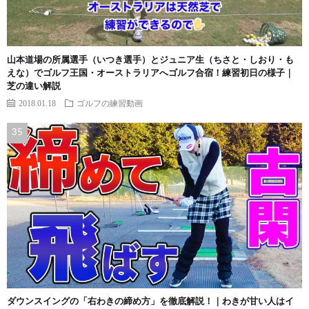
山本道場の所属選手（いつき選手）とジュニア生（ちさと・しおり・も
えな）でゴルフ王国・オーストラリアへゴルフ合宿！練習初日の様子｜
芝の違い解説
2018.01.18
ゴルフの練習動画
ダウンスイングの「右わきの締め方」を徹底解説！｜わきが甘い人はイ