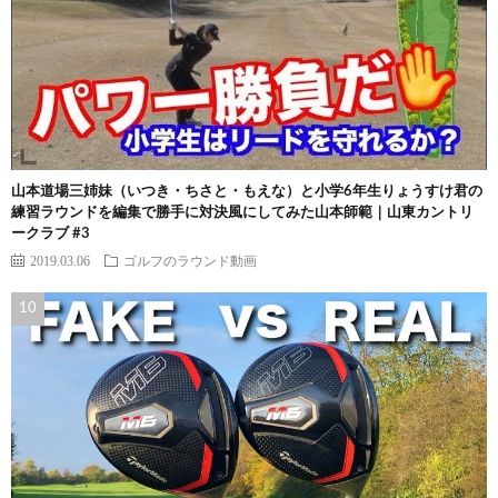
山本道場三姉妹（いつき・ちさと・もえな）と小学6年生りょうすけ君の
練習ラウンドを編集で勝手に対決風にしてみた山本師範｜山東カントリ
ークラブ #3
2019.03.06
ゴルフのラウンド動画