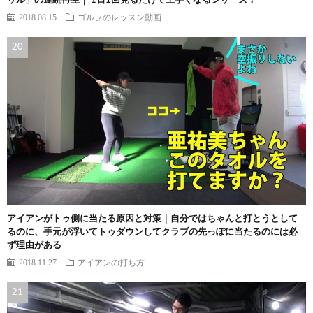
リル」の連続再生｜ 1日1回見るだけで上手くなるシリーズ！
2018.08.15
ゴルフのレッスン動画
アイアンがトゥ側に当たる原因と対策｜自分ではちゃんと打とうとして
るのに、手元が浮いてトゥダウンしてクラブの先っぽに当たるのには必
ず理由がある
2018.11.27
アイアンの打ち方