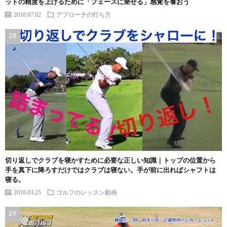
ットの精度を上げるために「フェースに乗せる」感覚を養おう
2018.07.02
アプローチの打ち方
切り返しでクラブを寝かすために必要な正しい知識｜トップの位置から
手を真下に降ろすだけではクラブは寝ない。手が前に出ればシャフトは
寝る。
2018.03.25
ゴルフのレッスン動画