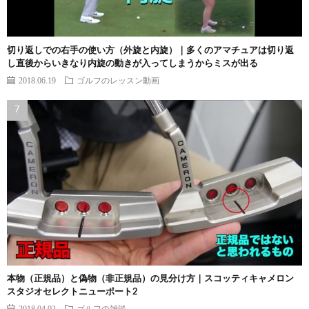
切り返しでの右手の使い方（外旋と内旋）｜多くのアマチュアは切り返
し直後からいきなり内旋の動きが入ってしまうからミスが出る
2018.06.19
ゴルフのレッスン動画
本物（正規品）と偽物（非正規品）の見分け方｜スコッティキャメロン
スタジオセレクトニューポート2
2018.04.02
ゴルフの雑談