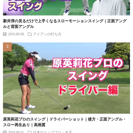
新井淳の見るだけで上手くなるスローモーションスイング｜正面アング
ルと背面アングル
2016.06.06
アイアンの打ち方
原英莉花プロのスイング｜ドライバーショット｜後方・正面アングル・
スロー再生あり｜高画質
2018.06.01
日本のトッププロ・女子