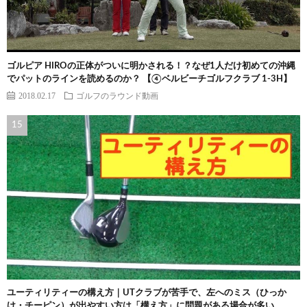
ゴルピア HIROの正体がついに明かされる！？なぜ1人だけ初めての沖縄
でパットのラインを読めるのか？ 【④ベルビーチゴルフクラブ 1-3H】
2018.02.17
ゴルフのラウンド動画
ユーティリティーの構え方｜UTクラブが苦手で、左へのミス（ひっか
け・チーピン）が出やすい方は「構え方」に問題がある場合が多い