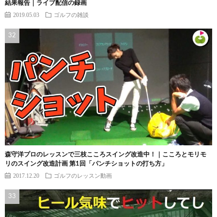
結果報告｜ライブ配信の録画
2019.05.03
ゴルフの雑談
森守洋プロのレッスンで三枝こころスイング改造中！｜こころとモリモ
リのスイング改造計画 第1回「パンチショットの打ち方」
2017.12.20
ゴルフのレッスン動画