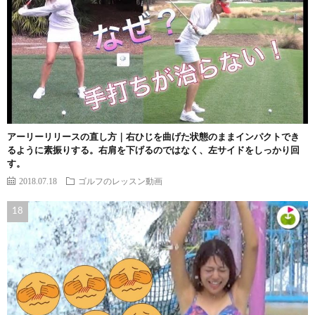
アーリーリリースの直し方｜右ひじを曲げた状態のままインパクトでき
るように素振りする。右肩を下げるのではなく、左サイドをしっかり回
す。
2018.07.18
ゴルフのレッスン動画