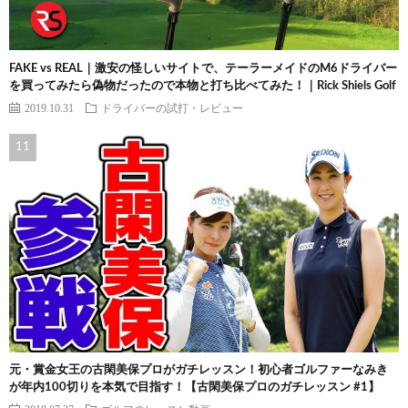
FAKE vs REAL｜激安の怪しいサイトで、テーラーメイドのM6ドライバー
を買ってみたら偽物だったので本物と打ち比べてみた！｜Rick Shiels Golf
2019.10.31
ドライバーの試打・レビュー
元・賞金女王の古閑美保プロがガチレッスン！初心者ゴルファーなみき
が年内100切りを本気で目指す！【古閑美保プロのガチレッスン #1】