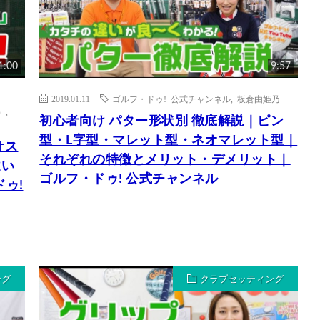
1:00
9:57
2019.01.11
ゴルフ・ドゥ! 公式チャンネル
,
板倉由姫乃
）
,
初心者向け パター形状別 徹底解説｜ピン
型・L字型・マレット型・ネオマレット型｜
オス
それぞれの特徴とメリット・デメリット｜
違い
ゴルフ・ドゥ! 公式チャンネル
ドゥ!
ング
クラブセッティング