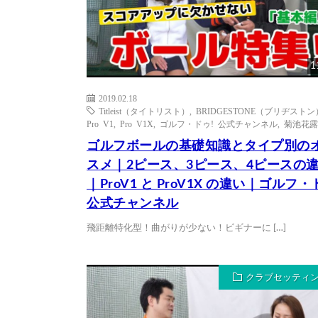
1
2019.02.18
Titleist（タイトリスト）
,
BRIDGESTONE（ブリヂストン
Pro V1
,
Pro V1X
,
ゴルフ・ドゥ! 公式チャンネル
,
菊池花露
ゴルフボールの基礎知識とタイプ別の
スメ｜2ピース、3ピース、4ピースの
｜ProV1 と ProV1X の違い｜ゴルフ・
公式チャンネル
飛距離特化型！曲がりが少ない！ビギナーに […]
クラブセッティ