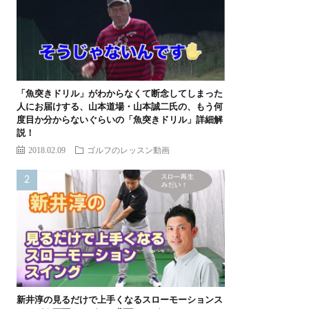
「魚突きドリル」がわからなくて断念してしまった
人にお届けする、山本道場・山本誠二氏の、もう何
度目か分からないぐらいの「魚突きドリル」詳細解
説！
2018.02.09
ゴルフのレッスン動画
新井淳の見るだけで上手くなるスローモーションス