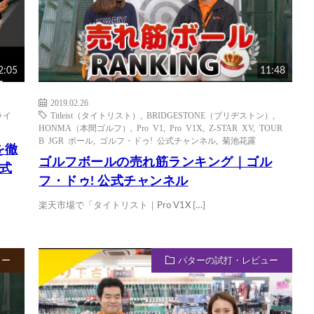
2:05
11:48
2019.02.26
ライ
Titleist（タイトリスト）
,
BRIDGESTONE（ブリヂストン）
,
HONMA（本間ゴルフ）
,
Pro V1
,
Pro V1X
,
Z-STAR XV
,
TOUR
B JGR ボール
,
ゴルフ・ドゥ! 公式チャンネル
,
菊池花露
を徹
ゴルフボールの売れ筋ランキング｜ゴル
式
フ・ドゥ! 公式チャンネル
楽天市場で「タイトリスト｜Pro V1X […]
ュー
パターの試打・レビュー