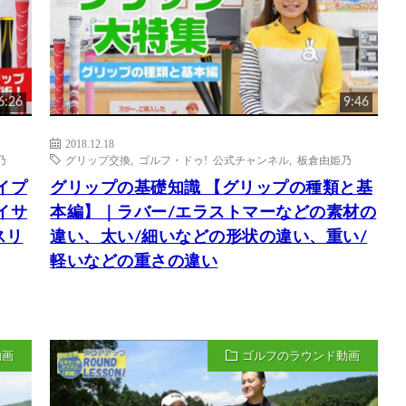
6:26
9:46
2018.12.18
乃
グリップ交換
,
ゴルフ・ドゥ! 公式チャンネル
,
板倉由姫乃
イプ
グリップの基礎知識 【グリップの種類と基
イサ
本編】｜ラバー/エラストマーなどの素材の
スリ
違い、太い/細いなどの形状の違い、重い/
軽いなどの重さの違い
動画
ゴルフのラウンド動画