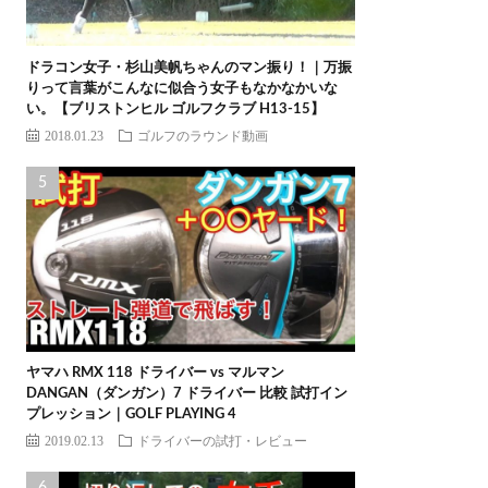
ドラコン女子・杉山美帆ちゃんのマン振り！｜万振
りって言葉がこんなに似合う女子もなかなかいな
い。【ブリストンヒル ゴルフクラブ H13-15】
2018.01.23
ゴルフのラウンド動画
ヤマハ RMX 118 ドライバー vs マルマン
DANGAN（ダンガン）7 ドライバー 比較 試打イン
プレッション｜GOLF PLAYING 4
2019.02.13
ドライバーの試打・レビュー