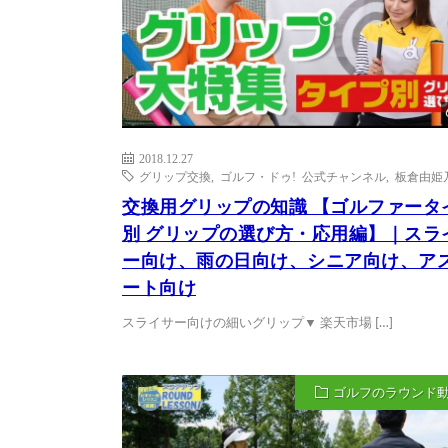
2018.12.27
グリップ交換
,
ゴルフ・ドゥ! 公式チャンネル
,
板倉由姫
交換用グリップの知識 【ゴルファータ
別 グリップの選び方・応用編】｜スラ
ー向け、雨の日向け、シニア向け、ア
ート向け
スライサー向けの細いグリップ▼ 楽天市場 […]
ゴルフのラウンド