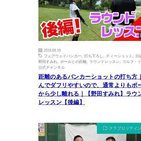
2018.09.19
フェアウェイバンカー
,
打ち下ろし
,
ティーショット
,
目
野田すみれ
,
ボールとの距離
,
ラウンドレッスン
,
ゴルフ・ド
公式チャンネル
距離のあるバンカーショットの打ち方
んでダフリやすいので、通常よりもボ
から少し離れる｜【野田すみれ】ラウ
レッスン【後編】
クラブセッティ