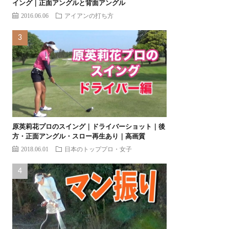
イング｜正面アングルと背面アングル
2016.06.06
アイアンの打ち方
原英莉花プロのスイング｜ドライバーショット｜後
方・正面アングル・スロー再生あり｜高画質
2018.06.01
日本のトッププロ・女子