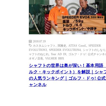
1
2018.07.19
カスタムシャフト
,
関雅史
,
ATTAS CoooL
,
SPEEDER
EVOLUTION3
,
SPEEDER EVOLUTION4
,
シャフトのしなり
ャフトのねじれ
,
Tour AD DI
,
ゴルフ・ドゥ! 公式チャンネ
オギノ店長
,
VALMER BBX
シャフトの世界は奥が深い！基本用語
ルク・キックポイント）を解説｜シャ
の人気ランキング｜ゴルフ・ドゥ! 公式
ャンネル