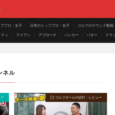
ト
ッププロ・女子
日本のトッププロ・女子
ゴルフのラウンド動画
リティ
アイアン
アプローチ
バンカー
パター
クラ
ンネル
ング
ゴルフボールの試打・レビュー