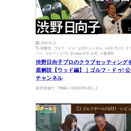
1
2020.02.21
関雅史
,
ゴルフ・ドゥ! 公式チャンネル
,
G410 PLUS ド
バー
,
ゴルフドゥ!TV【GolfdoTV】公式
,
小暮秀和
渋野日向子プロのクラブセッティング
底解説【ウッド編】｜ゴルフ・ドゥ! 公
チャンネル
楽天市場で「PING｜G410 PLUS […]
ゴルフボールの試打・レビ