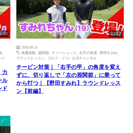
8:50
10:32
2018.09.14
線
,
体重移動
,
股関節
,
ティーショット
,
右手の角度
,
野田すみれ
,
ゥ!
ラウンドレッスン
,
ゴルフ・ドゥ! 公式チャンネル
チーピン対策｜「右手の甲」の角度を変え
｜力
ずに、切り返しで「左の股関節」に乗って
ール
から打つ｜【野田すみれ】ラウンドレッス
ンド
ン【前編】
ング