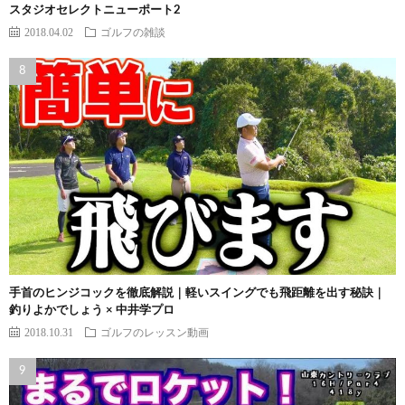
スタジオセレクトニューポート2
2018.04.02
ゴルフの雑談
手首のヒンジコックを徹底解説｜軽いスイングでも飛距離を出す秘訣｜
釣りよかでしょう × 中井学プロ
2018.10.31
ゴルフのレッスン動画