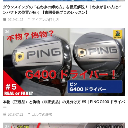
ダウンスイングの「右わきの締め方」を徹底解説！｜わきが甘い人はイ
ンパクトの位置が狂う 【古閑美保プロのレッスン】
2019.01.25
アイアンの打ち方
本物（正規品）と偽物（非正規品）の見分け方 #5｜PING G400 ドライバ
ー
2018.07.22
ゴルフの雑談