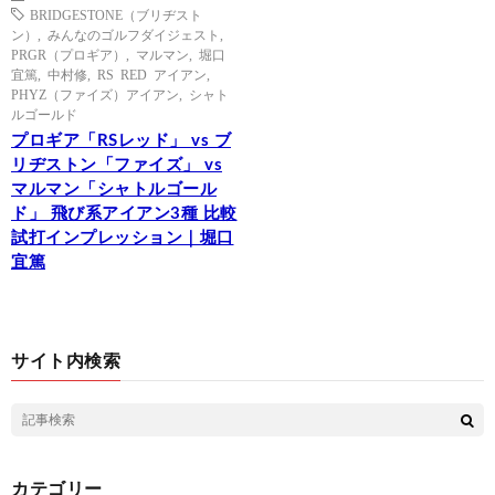
BRIDGESTONE（ブリヂスト
ン）
,
みんなのゴルフダイジェスト
,
PRGR（プロギア）
,
マルマン
,
堀口
宜篤
,
中村修
,
RS RED アイアン
,
PHYZ（ファイズ）アイアン
,
シャト
ルゴールド
プロギア「RSレッド」 vs ブ
リヂストン「ファイズ」 vs
マルマン「シャトルゴール
ド」 飛び系アイアン3種 比較
試打インプレッション｜堀口
宜篤
サイト内検索
カテゴリー