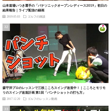
山本道場いつき選手の「パナソニックオープンレディース2019」初日の
結果報告｜ライブ配信の録画
2019.05.03
ゴルフの雑談
森守洋プロのレッスンで三枝こころスイング改造中！｜こころとモリモ
リのスイング改造計画 第1回「パンチショットの打ち方」
2017.12.20
ゴルフのレッスン動画