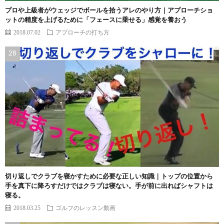
プロや上級者がウェッジでボールを拾うアレのやり方｜アプローチショ
ットの精度を上げるために「フェースに乗せる」感覚を養おう
2018.07.02
アプローチの打ち方
切り返しでクラブを寝かすために必要な正しい知識｜トップの位置から
手を真下に降ろすだけではクラブは寝ない。手が前に出ればシャフトは
寝る。
2018.03.25
ゴルフのレッスン動画