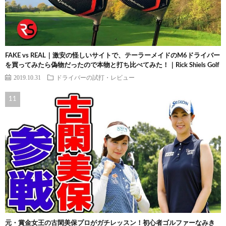
FAKE vs REAL｜激安の怪しいサイトで、テーラーメイドのM6ドライバー
を買ってみたら偽物だったので本物と打ち比べてみた！｜Rick Shiels Golf
2019.10.31
ドライバーの試打・レビュー
元・賞金女王の古閑美保プロがガチレッスン！初心者ゴルファーなみき