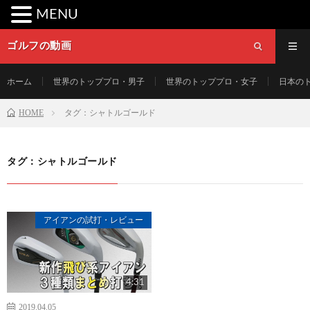
MENU
ゴルフの動画
ホーム
世界のトッププロ・男子
世界のトッププロ・女子
日本の
HOME
タグ：シャトルゴールド
タグ：シャトルゴールド
アイアンの試打・レビュー
4:31
2019.04.05