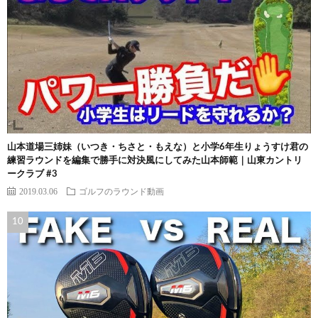
山本道場三姉妹（いつき・ちさと・もえな）と小学6年生りょうすけ君の
練習ラウンドを編集で勝手に対決風にしてみた山本師範｜山東カントリ
ークラブ #3
2019.03.06
ゴルフのラウンド動画