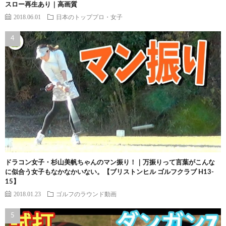
スロー再生あり｜高画質
2018.06.01
日本のトッププロ・女子
ドラコン女子・杉山美帆ちゃんのマン振り！｜万振りって言葉がこんな
に似合う女子もなかなかいない。【ブリストンヒル ゴルフクラブ H13-
15】
2018.01.23
ゴルフのラウンド動画