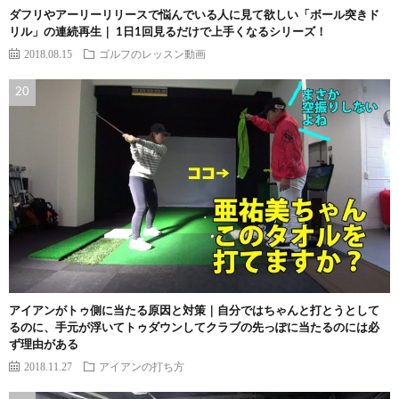
ダフリやアーリーリリースで悩んでいる人に見て欲しい「ボール突きド
リル」の連続再生｜ 1日1回見るだけで上手くなるシリーズ！
2018.08.15
ゴルフのレッスン動画
アイアンがトゥ側に当たる原因と対策｜自分ではちゃんと打とうとして
るのに、手元が浮いてトゥダウンしてクラブの先っぽに当たるのには必
ず理由がある
2018.11.27
アイアンの打ち方