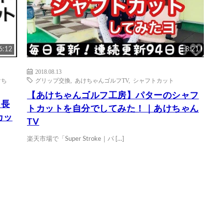
6:12
8:21
2018.08.13
けち
グリップ交換
,
あけちゃんゴルフTV
,
シャフトカット
【あけちゃんゴルフ工房】パターのシャフ
じ長
トカットを自分でしてみた！｜あけちゃん
カッ
TV
楽天市場で「Super Stroke｜パ […]