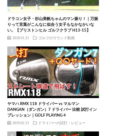
ドラコン女子・杉山美帆ちゃんのマン振り！｜万振
りって言葉がこんなに似合う女子もなかなかいな
い。【ブリストンヒル ゴルフクラブ H13-15】
2018.01.23
ゴルフのラウンド動画
ヤマハ RMX 118 ドライバー vs マルマン
DANGAN（ダンガン）7 ドライバー 比較 試打イン
プレッション｜GOLF PLAYING 4
2019.02.13
ドライバーの試打・レビュー