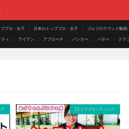
ト
ッププロ・女子
日本のトッププロ・女子
ゴルフのラウンド動画
リティ
アイアン
アプローチ
バンカー
パター
クラ
ング
クラブセッティング