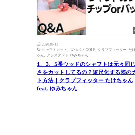
2020.06.13
シャフトカット
,
ズバババ!GOLF
,
クラブフィッター た
ゃん
,
アシスタント ゆみちゃん
1、3、5番ウッドのシャフトは元々同
さをカットしてるの？短尺化する際の
ト方法｜クラブフィッター たけちゃん
feat. ゆみちゃん