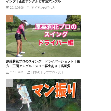
イング｜正面アングルと背面アングル
2016.06.06
アイアンの打ち方
原英莉花プロのスイング｜ドライバーショット｜後
方・正面アングル・スロー再生あり｜高画質
2018.06.01
日本のトッププロ・女子