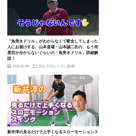
「魚突きドリル」がわからなくて断念してしまった
人にお届けする、山本道場・山本誠二氏の、もう何
度目か分からないぐらいの「魚突きドリル」詳細解
説！
2018.02.09
ゴルフのレッスン動画
新井淳の見るだけで上手くなるスローモーションス