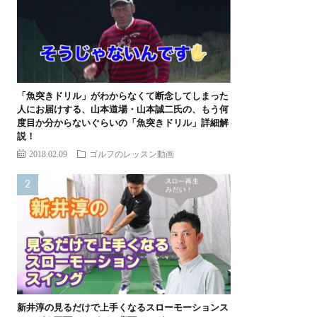
「魚突きドリル」がわからなくて断念してしまった
人にお届けする、山本道場・山本誠二氏の、もう何
度目か分からないぐらいの「魚突きドリル」詳細解
説！
2018.02.09
ゴルフのレッスン動画
新井淳の見るだけで上手くなるスローモーションス