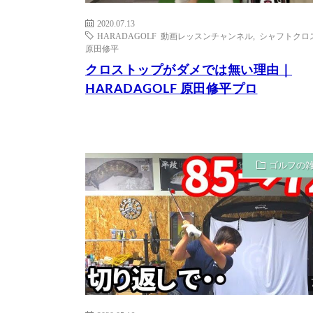
2020.07.13
HARADAGOLF 動画レッスンチャンネル
,
シャフトクロ
原田修平
クロストップがダメでは無い理由｜
HARADAGOLF 原田修平プロ
ゴルフの