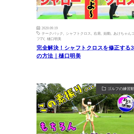
2020.09.19
テークバック
,
シャフトクロス
,
右肩
,
始動
,
あけちゃん
フTV
,
樋口明美
完全解決！シャフトクロスを修正する3
の方法｜樋口明美
ゴルフの練習