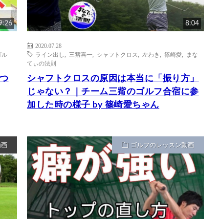
9:26
8:04
2020.07.28
ゴル
ライン出し
,
三觜喜一
,
シャフトクロス
,
左わき
,
篠崎愛
,
まな
てぃの法則
つ
シャフトクロスの原因は本当に「振り方」
じゃない？｜チーム三觜のゴルフ合宿に参
加した時の様子 by 篠崎愛ちゃん
動画
ゴルフのレッスン動画