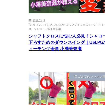
2021.02.18
ダウンスイング
,
みんなのゴルフダイジェスト
,
シャフト
ス
,
シャロー
,
小澤美奈瀬
シャフトクロスに悩む人必見！シャロ
下ろすためのダウンスイング｜USLPG
ィーチング会員 小澤美奈瀬
ゴルフのレッスン