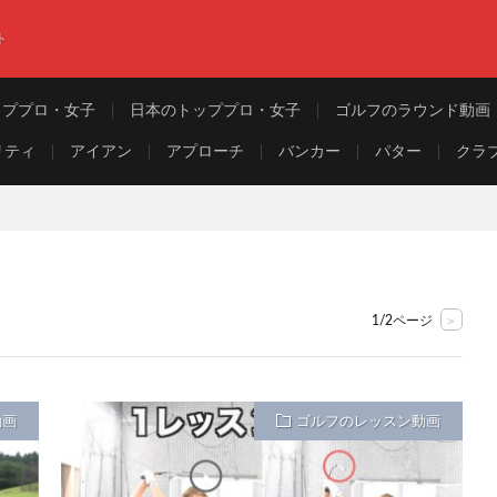
ト
ッププロ・女子
日本のトッププロ・女子
ゴルフのラウンド動画
リティ
アイアン
アプローチ
バンカー
パター
クラ
>
1/2ページ
動画
ゴルフのレッスン動画