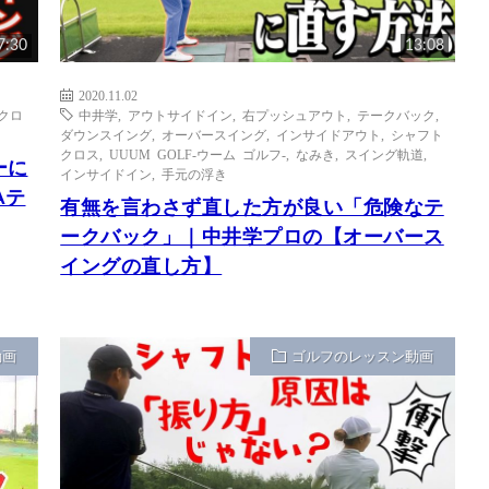
7:30
13:08
2020.11.02
クロ
中井学
,
アウトサイドイン
,
右プッシュアウト
,
テークバック
,
ダウンスイング
,
オーバースイング
,
インサイドアウト
,
シャフト
クロス
,
UUUM GOLF-ウーム ゴルフ-
,
なみき
,
スイング軌道
,
ーに
インサイドイン
,
手元の浮き
Aテ
有無を言わさず直した方が良い「危険なテ
ークバック」｜中井学プロの【オーバース
イングの直し方】
動画
ゴルフのレッスン動画