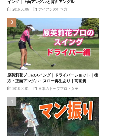
イング｜正面アングルと背面アングル
2016.06.06
アイアンの打ち方
原英莉花プロのスイング｜ドライバーショット｜後
方・正面アングル・スロー再生あり｜高画質
2018.06.01
日本のトッププロ・女子