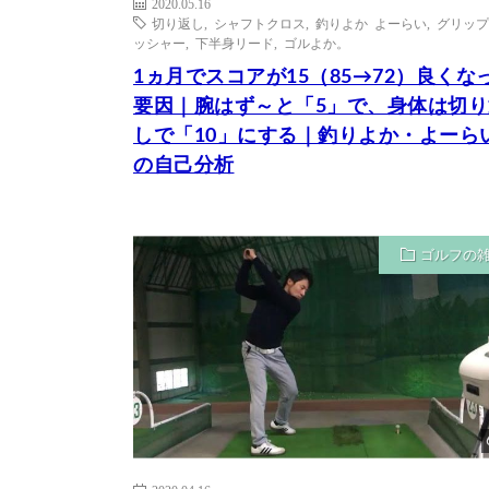
2020.05.16
切り返し
,
シャフトクロス
,
釣りよか よーらい
,
グリップ
ッシャー
,
下半身リード
,
ゴルよか。
1ヵ月でスコアが15（85→72）良くな
要因｜腕はず～と「5」で、身体は切り
しで「10」にする｜釣りよか・よーら
の自己分析
ゴルフの