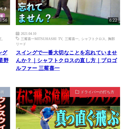
5:56
6:22
2021.04.10
正
,
三觜喜一MITSUHASHI TV
,
三觜喜一
,
シャフトクロス
,
胸郭
リード
ング
スイングで一番大切なことを忘れていませ
星野
んか？｜シャフトクロスの直し方｜プロゴ
ルファー 三觜喜一
動画
ドライバーの打ち方