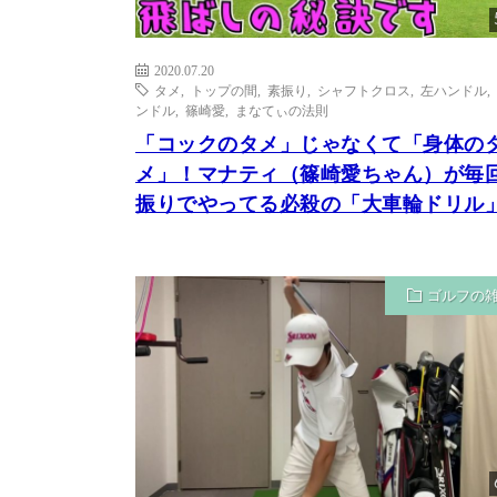
2020.07.20
タメ
,
トップの間
,
素振り
,
シャフトクロス
,
左ハンドル
,
ンドル
,
篠崎愛
,
まなてぃの法則
「コックのタメ」じゃなくて「身体の
メ」！マナティ（篠崎愛ちゃん）が毎
振りでやってる必殺の「大車輪ドリル
ゴルフの