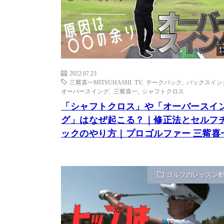
1
2022.07.23
三觜喜一MITSUHASHI TV
,
テークバック
,
バックスイン
オーバースイング
,
三觜喜一
,
シャフトクロス
「シャフトクロス」や「オーバースイ
グ」はなぜ起こる？｜修正法とセルフ
ックのやり方｜プロゴルファー 三觜喜
ゴルフのレッスン