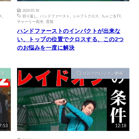
2020.05.30
ス
,
切り返し
,
ハンドファースト
,
シャフトクロス
,
ちゃごるTV
,
チャーリー高沖
,
背屈
ハンドファーストのインパクトが出来な
い、トップの位置でクロスする、この2つ
のお悩みを一度に解決
雑談
ゴルフのレッスン動画
7:53
12:18