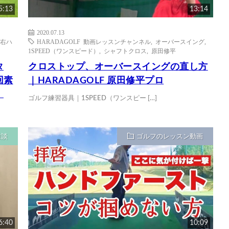
5:13
13:14
2020.07.13
右ハ
HARADAGOLF 動画レッスンチャンネル
,
オーバースイング
,
1SPEED（ワンスピード）
,
シャフトクロス
,
原田修平
タ
クロストップ、オーバースイングの直し方
回素
｜HARADAGOLF 原田修平プロ
」
ゴルフ練習器具｜1SPEED（ワンスピー […]
雑談
ゴルフのレッスン動画
6:40
10:09