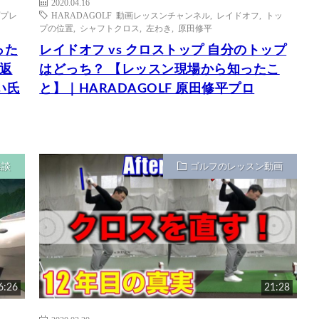
2020.04.16
プレ
HARADAGOLF 動画レッスンチャンネル
,
レイドオフ
,
トッ
プの位置
,
シャフトクロス
,
左わき
,
原田修平
った
レイドオフ vs クロストップ 自分のトップ
返
はどっち？ 【レッスン現場から知ったこ
い氏
と】｜HARADAGOLF 原田修平プロ
雑談
ゴルフのレッスン動画
6:26
21:28