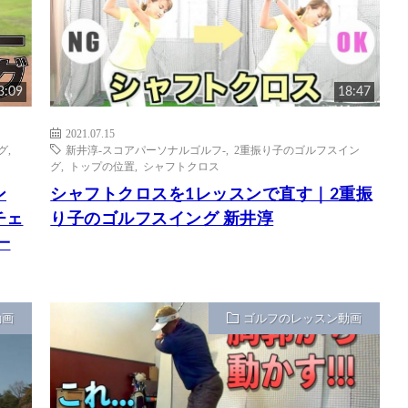
3:09
18:47
2021.07.15
グ
,
新井淳-スコアパーソナルゴルフ-
,
2重振り子のゴルフスイン
グ
,
トップの位置
,
シャフトクロス
ン
シャフトクロスを1レッスンで直す｜2重振
チェ
り子のゴルフスイング 新井淳
一
動画
ゴルフのレッスン動画