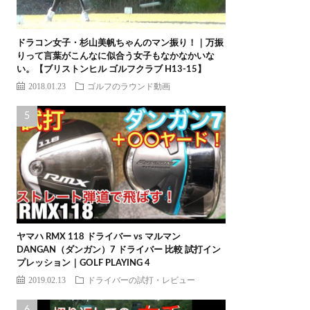
ドラコン女子・杉山美帆ちゃんのマン振り！｜万振
りって言葉がこんなに似合う女子もなかなかいな
い。【ブリストンヒル ゴルフクラブ H13-15】
2018.01.23
ゴルフのラウンド動画
ヤマハ RMX 118 ドライバー vs マルマン
DANGAN（ダンガン）7 ドライバー 比較 試打イン
プレッション｜GOLF PLAYING 4
2019.02.13
ドライバーの試打・レビュー