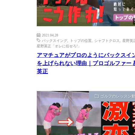
2021.04.28
バックスイング
,
トップの位置
,
シャフトクロス
,
星野英
星野英正「オレに任せろ!」
アマチュアがプロのようにバックスイ
を上げられない理由｜プロゴルファー 
英正
ゴルフのレッスン