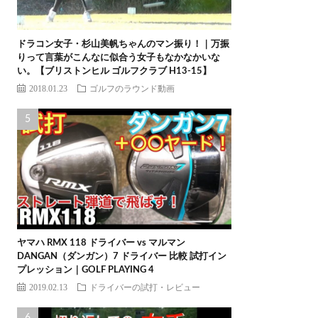
ドラコン女子・杉山美帆ちゃんのマン振り！｜万振
りって言葉がこんなに似合う女子もなかなかいな
い。【ブリストンヒル ゴルフクラブ H13-15】
2018.01.23
ゴルフのラウンド動画
ヤマハ RMX 118 ドライバー vs マルマン
DANGAN（ダンガン）7 ドライバー 比較 試打イン
プレッション｜GOLF PLAYING 4
2019.02.13
ドライバーの試打・レビュー