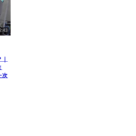
2:43
？｜
ま
た次