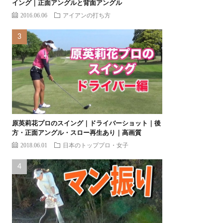
イング｜正面アングルと背面アングル
2016.06.06
アイアンの打ち方
原英莉花プロのスイング｜ドライバーショット｜後
方・正面アングル・スロー再生あり｜高画質
2018.06.01
日本のトッププロ・女子