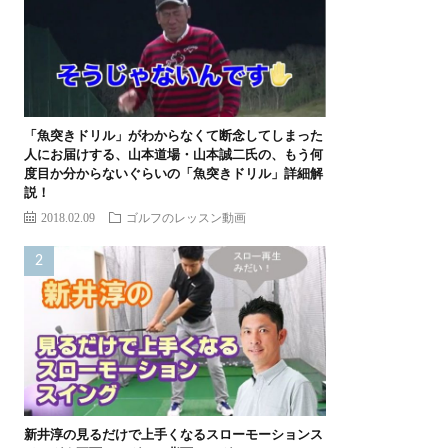
「魚突きドリル」がわからなくて断念してしまった
人にお届けする、山本道場・山本誠二氏の、もう何
度目か分からないぐらいの「魚突きドリル」詳細解
説！
2018.02.09
ゴルフのレッスン動画
新井淳の見るだけで上手くなるスローモーションス