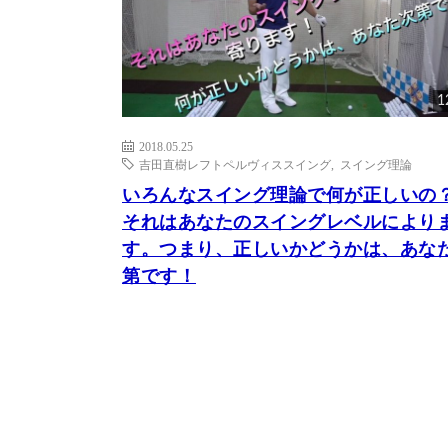
1
2018.05.25
吉田直樹レフトペルヴィススイング
,
スイング理論
いろんなスイング理論で何が正しいの
それはあなたのスイングレベルにより
す。つまり、正しいかどうかは、あな
第です！