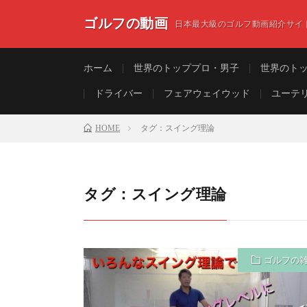
ゴルフの動画
日本最大級のゴルフ動画紹介サイ
ホーム
世界のトッププロ・男子
世界のト
ドライバー
フェアウェイウッド
ユーテ
HOME
タグ：スイング理論
タグ：スイング理論
ゴルフの