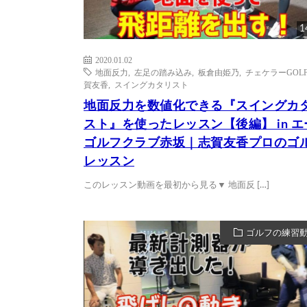
1
2020.01.02
地面反力
,
左足の踏み込み
,
板倉由姫乃
,
チェケラーGOL
賀友香
,
スイングカタリスト
地面反力を数値化できる『スイングカ
スト』を使ったレッスン【後編】 in エ
ゴルフクラブ赤坂｜志賀友香プロのゴ
レッスン
このレッスン動画を最初から見る▼ 地面反 […]
ゴルフの練習