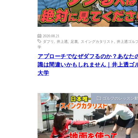
1
2020.08.21
ダフリ
,
井上透
,
足裏
,
スイングカタリスト
,
井上透ゴル
学
アプローチでなぜダフるのか？あなた
識は間違いかもしれません｜井上透ゴ
大学
ゴルフのレッスン