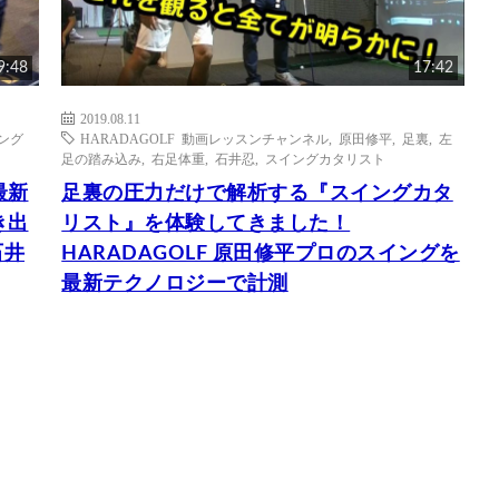
9:48
17:42
2019.08.11
ング
HARADAGOLF 動画レッスンチャンネル
,
原田修平
,
足裏
,
左
足の踏み込み
,
右足体重
,
石井忍
,
スイングカタリスト
最新
足裏の圧力だけで解析する『スイングカタ
き出
リスト』を体験してきました！
石井
HARADAGOLF 原田修平プロのスイングを
最新テクノロジーで計測