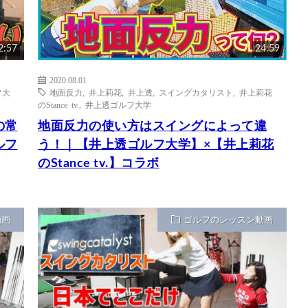
2:57
24:59
2020.08.01
フ大
地面反力
,
井上莉花
,
井上透
,
スイングカタリスト
,
井上莉花
のStance tv.
,
井上透ゴルフ大学
の常
地面反力の使い方はスイングによって違
ルフ
う！｜【井上透ゴルフ大学】×【井上莉花
のStance tv.】コラボ
動画
ゴルフのレッスン動画