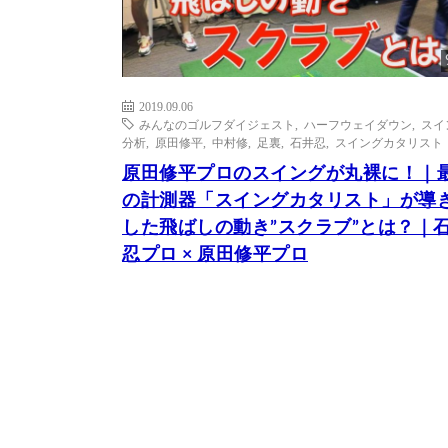
2019.09.06
みんなのゴルフダイジェスト
,
ハーフウェイダウン
,
スイ
分析
,
原田修平
,
中村修
,
足裏
,
石井忍
,
スイングカタリスト
原田修平プロのスイングが丸裸に！｜
の計測器「スイングカタリスト」が導
した飛ばしの動き”スクラブ”とは？｜
忍プロ × 原田修平プロ