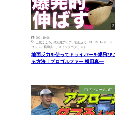
2
2021.10.06
三枝こころ
,
飛距離アップ
,
地面反力
,
UUUM GOLF-ウ
ゴルフ-
,
横田真一
,
スイングカタリスト
地面反力を使ってドライバーを爆飛び
る方法｜プロゴルファー 横田真一
アプローチの打