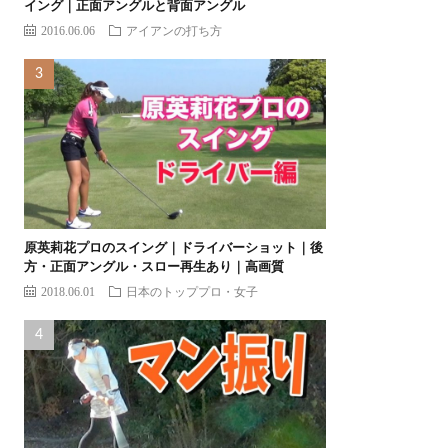
イング｜正面アングルと背面アングル
2016.06.06
アイアンの打ち方
原英莉花プロのスイング｜ドライバーショット｜後
方・正面アングル・スロー再生あり｜高画質
2018.06.01
日本のトッププロ・女子