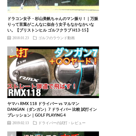
ドラコン女子・杉山美帆ちゃんのマン振り！｜万振
りって言葉がこんなに似合う女子もなかなかいな
い。【ブリストンヒル ゴルフクラブ H13-15】
2018.01.23
ゴルフのラウンド動画
ヤマハ RMX 118 ドライバー vs マルマン
DANGAN（ダンガン）7 ドライバー 比較 試打イン
プレッション｜GOLF PLAYING 4
2019.02.13
ドライバーの試打・レビュー