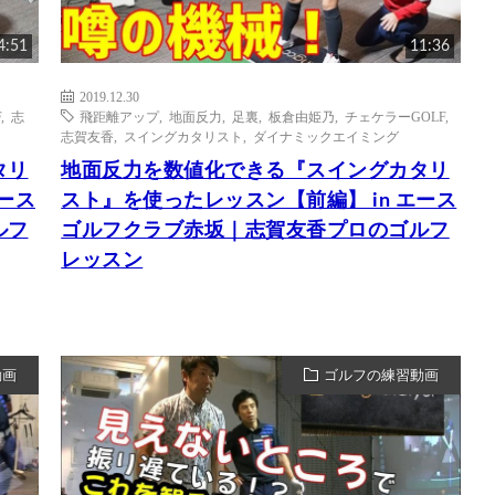
4:51
11:36
2019.12.30
F
,
志
飛距離アップ
,
地面反力
,
足裏
,
板倉由姫乃
,
チェケラーGOLF
,
志賀友香
,
スイングカタリスト
,
ダイナミックエイミング
タリ
地面反力を数値化できる『スイングカタリ
ース
スト』を使ったレッスン【前編】 in エース
ルフ
ゴルフクラブ赤坂｜志賀友香プロのゴルフ
レッスン
動画
ゴルフの練習動画