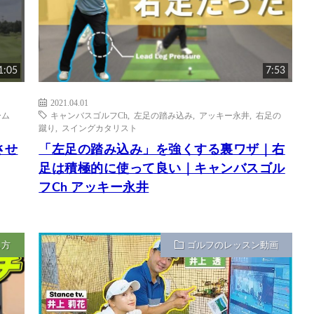
1:05
7:53
2021.04.01
ーム
キャンバスゴルフCh
,
左足の踏み込み
,
アッキー永井
,
右足の
蹴り
,
スイングカタリスト
させ
「左足の踏み込み」を強くする裏ワザ｜右
足は積極的に使って良い｜キャンバスゴル
フCh アッキー永井
ち方
ゴルフのレッスン動画