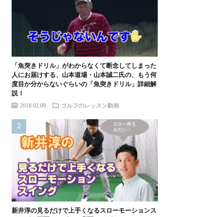
「魚突きドリル」がわからなくて断念してしまった
人にお届けする、山本道場・山本誠二氏の、もう何
度目か分からないぐらいの「魚突きドリル」詳細解
説！
2018.02.09
ゴルフのレッスン動画
新井淳の見るだけで上手くなるスローモーションス