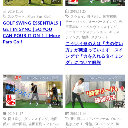
3:52
11:36
2019.11.30
2019.11.25
スクワット
,
More Pars Golf
スウェイ
,
切り返し
,
体重移動
,
テークバック
,
オーバースイング
,
吉
GOLF SWING ESSENTIALS｜
田直樹レフトペルヴィススイング
,
GET IN SYNC｜SO YOU
アーリーエクステンション
,
キャス
CAN POUR IT ON！｜More
ティング
,
始動
,
スクワット
Pars Golf
こういう形の人は「力の使い
方」が間違っています｜スイ
ングで「力を入れるタイミン
グ」について解説
ゴルフのレッスン動画
ゴルフのレッスン動画
7:55
5:29
2019.11.17
2019.11.14
切り返し
,
ダウンスイング
,
地面
新井淳-スコアパーソナルゴルフ-
,
反力
,
腰の回転
,
吉田直樹レフトペル
起き上がり
,
骨盤
,
GGスイング
,
胸