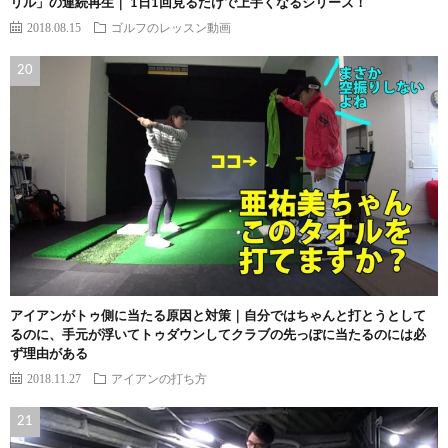
リル」の連続再生｜ 1日1回見るだけで上手くなるシリーズ！
2018.08.15
ゴルフのレッスン動画
アイアンがトゥ側に当たる原因と対策｜自分ではちゃんと打とうとして
るのに、手元が浮いてトゥダウンしてクラブの先っぽに当たるのには必
ず理由がある
2018.11.27
アイアンの打ち方