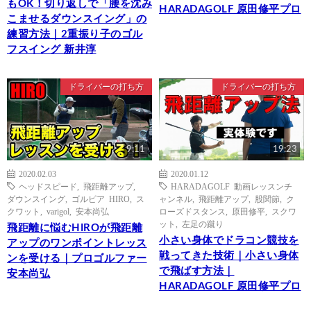
もOK！切り返しで「腰を沈み
HARADAGOLF 原田修平プロ
こませるダウンスイング」の
練習方法｜2重振り子のゴル
フスイング 新井淳
ドライバーの打ち方
ドライバーの打ち方
9:11
19:23
2020.02.03
2020.01.12
ヘッドスピード
,
飛距離アップ
,
HARADAGOLF 動画レッスンチ
ダウンスイング
,
ゴルピア HIRO
,
ス
ャンネル
,
飛距離アップ
,
股関節
,
ク
クワット
,
varigol
,
安本尚弘
ローズドスタンス
,
原田修平
,
スクワ
ット
,
左足の蹴り
飛距離に悩むHIROが飛距離
小さい身体でドラコン競技を
アップのワンポイントレッス
戦ってきた技術｜小さい身体
ンを受ける｜プロゴルファー
で飛ばす方法｜
安本尚弘
HARADAGOLF 原田修平プロ