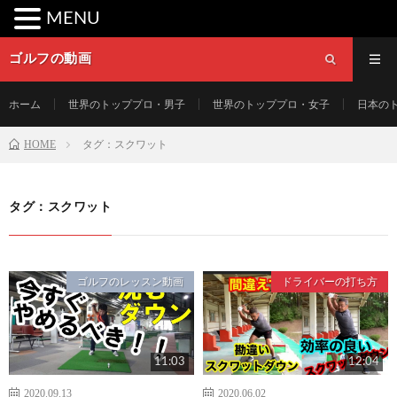
MENU
ゴルフの動画
ホーム
世界のトッププロ・男子
世界のトッププロ・女子
日本の
HOME
タグ：スクワット
タグ：スクワット
ゴルフのレッスン動画
ドライバーの打ち方
11:03
12:04
2020.09.13
2020.06.02