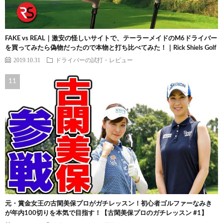
FAKE vs REAL｜激安の怪しいサイトで、テーラーメイドのM6ドライバー
を買ってみたら偽物だったので本物と打ち比べてみた！｜Rick Shiels Golf
2019.10.31
ドライバーの試打・レビュー
元・賞金女王の古閑美保プロがガチレッスン！初心者ゴルファーなみき
が年内100切りを本気で目指す！【古閑美保プロのガチレッスン #1】