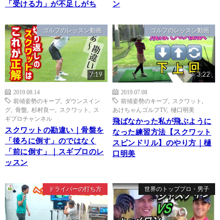
「受ける力」が不足しがち
ン
ゴルフのレッスン動画
ゴルフのレッスン動画
7:19
3:22
2019.08.14
2019.07.08
前傾姿勢のキープ
,
ダウンスイン
前傾姿勢のキープ
,
スクワット
,
グ
,
骨盤
,
杉村良一
,
スクワット
,
ス
あけちゃんゴルフTV
,
樋口明美
ギプロチャンネル
飛ばなかった私が飛ぶように
スクワットの勘違い｜骨盤を
なった練習方法【スクワット
「後ろに倒す」のではなく
スピンドリル】のやり方｜樋
「前に倒す」｜スギプロのレ
口明美
ッスン
ドライバーの打ち方
世界のトッププロ・男子