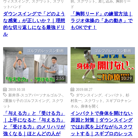
ヴィススイング
,
スクワット
,
スプリ
郭
,
スクワット
,
差し込み
,
胸郭リー
ットハンド
ド
ダウンスイングで「どのよう
「胸郭リード」の練習方法｜
な感覚」が正しいか？｜理想
ラジオ体操の「あの動き」で
的な切り返しになる最強ドリ
もOKです！
ル
ゴルフのレッスン動画
ゴルフのレッスン動画
2:55
10:29
2019.10.18
2019.08.27
新井淳-スコアパーソナルゴルフ-
,
ダウンスイング
,
インパクト
,
杉
2重振り子のゴルフスイング
,
スクワ
村良一
,
スクワット
,
スギプロチャン
ット
ネル
,
身体を開く
「与える力」と「受ける力」
インパクトで身体を開けない
｜上手になると「与える力」
原因と対策｜ダウンスイング
と「受ける力」のメリハリが
ではお尻を上げながらスクワ
強くなる｜ほとんどの人が
ットする｜スギプロのレッス