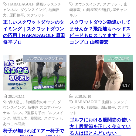
HARADAGOLF 動画レッスンチ
ダウンスイング
,
スクワット
,
山
ャンネル
,
ダウンスイング
,
地面反
崎泰宏
,
山崎泰宏の飛ばし屋チャン
力
,
原田修平
,
スクワット
ネル
正しいスクワットダウンのタ
スクワットダウン勘違いして
イミング｜スクワットダウン
ませんか？飛距離もヘッドス
の応用｜HARADAGOLF 原田
ピードもロスしてます｜ドラ
修平プロ
コンプロ 山崎泰宏
ゴルフのレッスン動画
ゴルフの雑談
4:07
4:17
2020.03.11
2020.02.10
切り返し
,
前傾姿勢のキープ
,
ダ
HARADAGOLF 動画レッスンチ
ウンスイング
,
新井淳-スコアパーソ
ャンネル
,
股関節
,
原田修平
,
スクワ
ナルゴルフ-
,
2重振り子のゴルフスイ
ット
ング
,
地面反力
,
股関節
,
スクワット
,
ゴルフにおける股関節の使い
あべこべ回旋
方｜股関節を正しく使えてい
椅子が無ければエアー椅子で
る人はほとんどいない｜