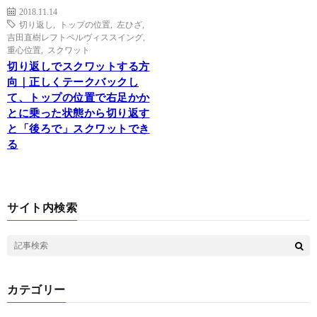
2018.11.14
切り返し
,
トップの位置
,
左ひざ
,
吉田直樹レフトペルヴィススイング
,
重心位置
,
スクワット
切り返しでスクワットする方
向｜正しくテークバックし
て、トップの位置で右足かか
とに乗った状態から切り返す
と「後ろで」スクワットでき
る
サイト内検索
カテゴリー