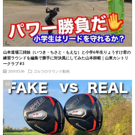
山本道場三姉妹（いつき・ちさと・もえな）と小学6年生りょうすけ君の
練習ラウンドを編集で勝手に対決風にしてみた山本師範｜山東カントリ
ークラブ #3
2019.03.06
ゴルフのラウンド動画