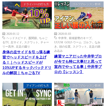
ドライバーの打ち方
ゴルフのレッスン動画
11:10
15:54
2020.01.12
2020.01.03
ヘッドスピード
,
股関節
,
ちゃご
中井学
,
前傾姿勢のキープ
,
るTV
,
左サイド
,
スクワット
,
チャー
UUUM GOLF-ウーム ゴルフ-
,
なみ
リー高沖
,
左足の蹴り
き
,
頭の位置
,
スクワット
,
左足の踏
み込み
身体の左サイドを引っ張る練
練習マニアだった中井学プロ
習でヘッドスピードを上げ
が今でも特に大事だと思って
る！｜ヘッドスピードが
室内でやってる事｜中井学プ
10%UPするキックバックドリ
ロの【レッスン】
ルの解説｜ちゃごるTV
アイアンの打ち方
ゴルフのレッスン動画