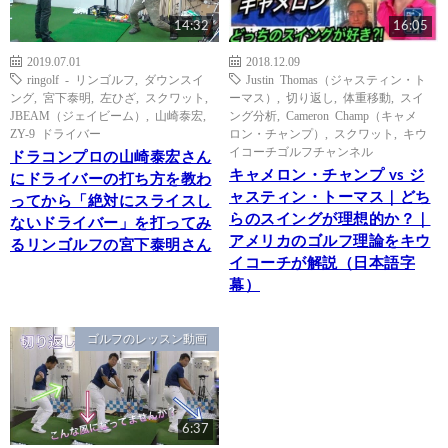
14:32
16:05
2019.07.01
2018.12.09
ringolf - リンゴルフ
,
ダウンスイ
Justin Thomas（ジャスティン・ト
ング
,
宮下泰明
,
左ひざ
,
スクワット
,
ーマス）
,
切り返し
,
体重移動
,
スイ
JBEAM（ジェイビーム）
,
山崎泰宏
,
ング分析
,
Cameron Champ（キャメ
ZY-9 ドライバー
ロン・チャンプ）
,
スクワット
,
キウ
イコーチゴルフチャンネル
ドラコンプロの山崎泰宏さん
キャメロン・チャンプ vs ジ
にドライバーの打ち方を教わ
ャスティン・トーマス｜どち
ってから「絶対にスライスし
らのスイングが理想的か？｜
ないドライバー」を打ってみ
アメリカのゴルフ理論をキウ
るリンゴルフの宮下泰明さん
イコーチが解説（日本語字
幕）
ゴルフのレッスン動画
6:37