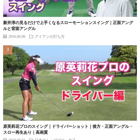
新井淳の見るだけで上手くなるスローモーションスイング｜正面アング
ルと背面アングル
2016.06.06
アイアンの打ち方
原英莉花プロのスイング｜ドライバーショット｜後方・正面アングル・
スロー再生あり｜高画質
2018.06.01
日本のトッププロ・女子