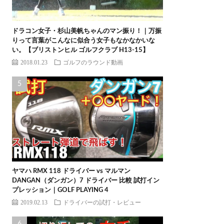
ドラコン女子・杉山美帆ちゃんのマン振り！｜万振
りって言葉がこんなに似合う女子もなかなかいな
い。【ブリストンヒル ゴルフクラブ H13-15】
2018.01.23
ゴルフのラウンド動画
ヤマハ RMX 118 ドライバー vs マルマン
DANGAN（ダンガン）7 ドライバー 比較 試打イン
プレッション｜GOLF PLAYING 4
2019.02.13
ドライバーの試打・レビュー