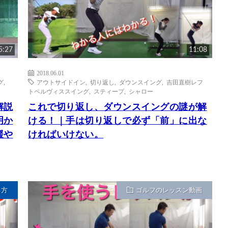
5:27
11:08
2018.06.01
グ
,
アウトサイドイン
,
切り返し
,
ダウンスイング
,
吉田直樹レフ
トペルヴィススイング
,
スティープ
,
シャロー
解説
これで切り返し、ダウンスイングの謎が解
明か
ける！｜手は切り返しで必ず「前」に出な
緩や
ければいけない。
ち方
ゴルフのレッスン動画