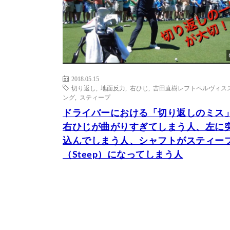
2018.05.15
切り返し
,
地面反力
,
右ひじ
,
吉田直樹レフトペルヴィス
ング
,
スティープ
ドライバーにおける「切り返しのミス
右ひじが曲がりすぎてしまう人、左に
込んでしまう人、シャフトがスティー
（Steep）になってしまう人