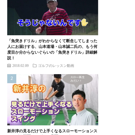
「魚突きドリル」がわからなくて断念してしまった
人にお届けする、山本道場・山本誠二氏の、もう何
度目か分からないぐらいの「魚突きドリル」詳細解
説！
2018.02.09
ゴルフのレッスン動画
新井淳の見るだけで上手くなるスローモーションス