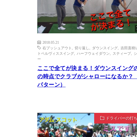
2018.05.21
右プッシュアウト
,
切り返し
,
ダウンスイング
,
吉田直樹
トペルヴィススイング
,
ハーフウェイダウン
,
スティープ
,
ー
ここで全てが決まる！ダウンスイング
の時点でクラブがシャローになるか？（
パターン）
ドライバーの打