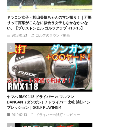
ドラコン女子・杉山美帆ちゃんのマン振り！｜万振
りって言葉がこんなに似合う女子もなかなかいな
い。【ブリストンヒル ゴルフクラブ H13-15】
2018.01.23
ゴルフのラウンド動画
ヤマハ RMX 118 ドライバー vs マルマン
DANGAN（ダンガン）7 ドライバー 比較 試打イン
プレッション｜GOLF PLAYING 4
2019.02.13
ドライバーの試打・レビュー