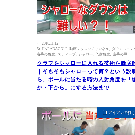
2018.11.12
HARADAGOLF 動画レッスンチャンネル
,
ダウンスイン
右手の角度
,
スティープ
,
シャロー
,
入射角度
,
左手の甲
クラブをシャローに入れる技術を徹底
｜そもそもシャローって何？という説
ら、ボールに当たる時の入射角度を「
か・下から」にする方法まで
アイアンの打