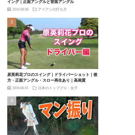
イング｜正面アングルと背面アングル
2016.06.06
アイアンの打ち方
原英莉花プロのスイング｜ドライバーショット｜後
方・正面アングル・スロー再生あり｜高画質
2018.06.01
日本のトッププロ・女子