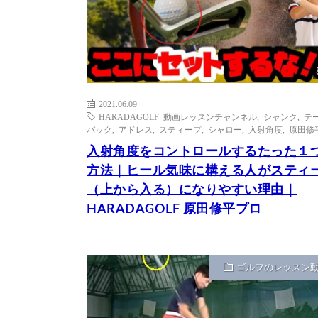
2021.06.09
HARADAGOLF 動画レッスンチャンネル
,
シャンク
,
テ
バック
,
アドレス
,
スティープ
,
シャロー
,
入射角度
,
原田修
入射角度をコントロールするたった１
方法｜ヒール気味に構える人がスティ
（上から入る）になりやすい理由｜
HARADAGOLF 原田修平プロ
ゴルフのレッスン