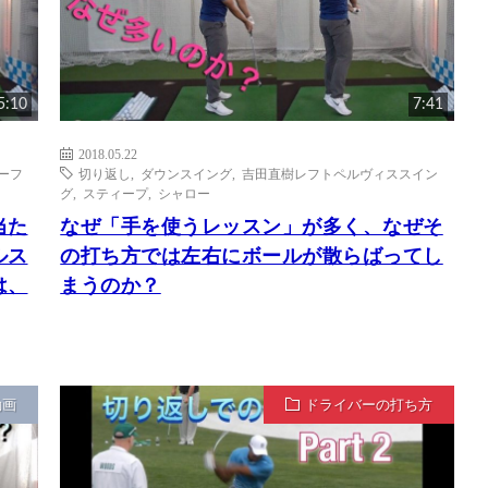
5:10
7:41
2018.05.22
ーフ
切り返し
,
ダウンスイング
,
吉田直樹レフトペルヴィススイン
グ
,
スティープ
,
シャロー
当た
なぜ「手を使うレッスン」が多く、なぜそ
ルス
の打ち方では左右にボールが散らばってし
は、
まうのか？
動画
ドライバーの打ち方