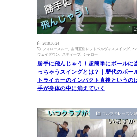
1
2018.05.24
フォロースルー
,
吉田直樹レフトペルヴィススイング
,
ハ
ウェイダウン
,
スティープ
,
シャロー
勝手に飛んじゃう！超簡単にボールに
っちゃうスイングとは？｜歴代のボー
トライカーのインパクト直後というの
手が身体の中に消えていく
ゴルフのレッスン