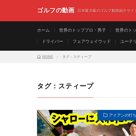
ゴルフの動画
日本最大級のゴルフ動画紹介サイ
ホーム
世界のトッププロ・男子
世界のト
ドライバー
フェアウェイウッド
ユーテ
HOME
タグ：スティープ
タグ：スティープ
アイアンの打