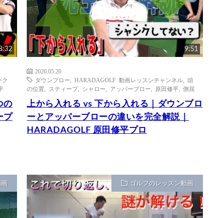
8:32
9:51
2020.05.20
ーク
ダウンブロー
,
HARADAGOLF 動画レッスンチャンネル
,
頭
平
の位置
,
スティープ
,
シャロー
,
アッパーブロー
,
原田修平
,
側屈
つの
上から入れる vs 下から入れる｜ダウンブロ
ープ
ーとアッパーブローの違いを完全解説｜
HARADAGOLF 原田修平プロ
動画
ゴルフのレッスン動画