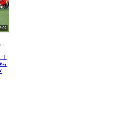
6:09
スイ
」｜
突っ
プ