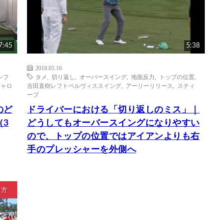
7:45
5:38
2018.05.16
レフ
タメ
,
切り返し
,
オーバースイング
,
地面反力
,
トップの位置
,
シャロ
吉田直樹レフトペルヴィススイング
,
アーリーリリース
,
スティ
ープ
のど
ドライバーにおける「切り返しのミス」｜
3
どうしてもオーバースイングになりやすい
ので、トップの位置ではアイアンよりも右
手のプレッシャーを外側へ
ち方