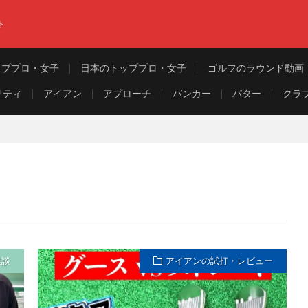
ト
ッププロ・女子
日本のトッププロ・女子
ゴルフのラウンド動画
リティ
アイアン
アプローチ
バンカー
パター
クラ
雑談
アイアンの試打・レビュー