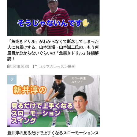
「魚突きドリル」がわからなくて断念してしまった
人にお届けする、山本道場・山本誠二氏の、もう何
度目か分からないぐらいの「魚突きドリル」詳細解
説！
2018.02.09
ゴルフのレッスン動画
新井淳の見るだけで上手くなるスローモーションス