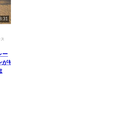
8:31
ース
レー
がｷ
は