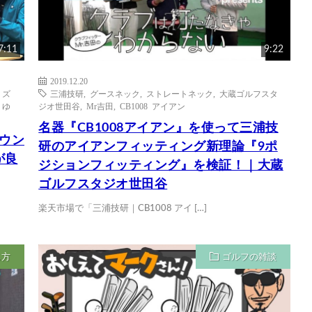
7:11
9:22
2019.12.20
,
ズ
三浦技研
,
グースネック
,
ストレートネック
,
大蔵ゴルフスタ
 ゆ
ジオ世田谷
,
Mr吉田
,
CB1008 アイアン
名器『CB1008アイアン』を使って三浦技
ダウン
研のアイアンフィッティング新理論『9ポ
が良
ジションフィッティング』を検証！｜大蔵
ゴルフスタジオ世田谷
楽天市場で「三浦技研｜CB1008 アイ […]
ち方
ゴルフの雑談