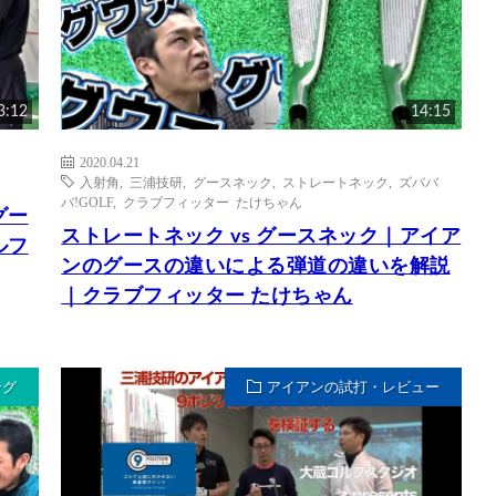
3:12
14:15
2020.04.21
入射角
,
三浦技研
,
グースネック
,
ストレートネック
,
ズババ
バ!GOLF
,
クラブフィッター たけちゃん
グー
ストレートネック vs グースネック｜アイア
ルフ
ンのグースの違いによる弾道の違いを解説
｜クラブフィッター たけちゃん
ング
アイアンの試打・レビュー