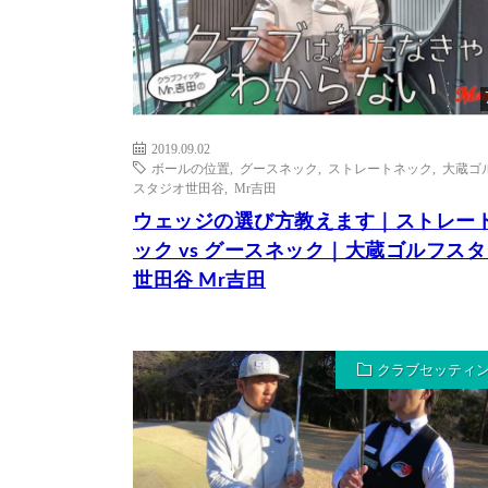
2019.09.02
ボールの位置
,
グースネック
,
ストレートネック
,
大蔵ゴ
スタジオ世田谷
,
Mr吉田
ウェッジの選び方教えます｜ストレー
ック vs グースネック｜大蔵ゴルフス
世田谷 Mr吉田
クラブセッティ