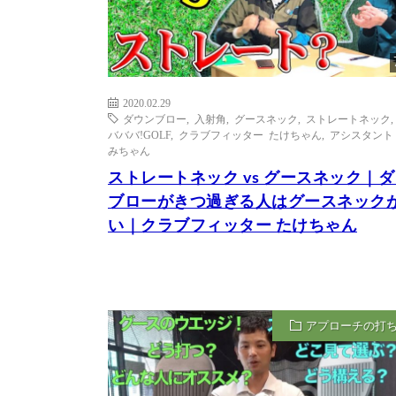
2020.02.29
ダウンブロー
,
入射角
,
グースネック
,
ストレートネック
バババ!GOLF
,
クラブフィッター たけちゃん
,
アシスタント
みちゃん
ストレートネック vs グースネック｜
ブローがきつ過ぎる人はグースネック
い｜クラブフィッター たけちゃん
アプローチの打