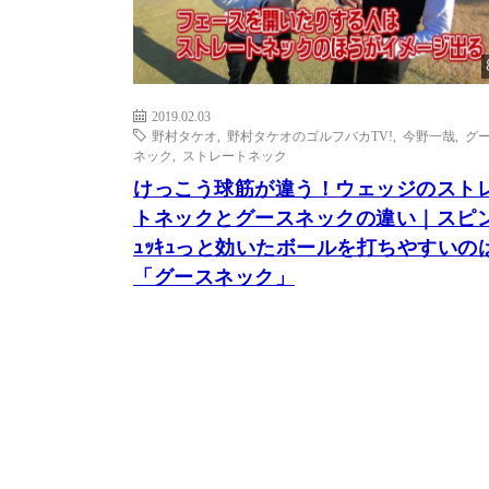
2019.02.03
野村タケオ
,
野村タケオのゴルフバカTV!
,
今野一哉
,
グ
ネック
,
ストレートネック
けっこう球筋が違う！ウェッジのスト
トネックとグースネックの違い｜スピン
ｭｯｷｭっと効いたボールを打ちやすいの
「グースネック」