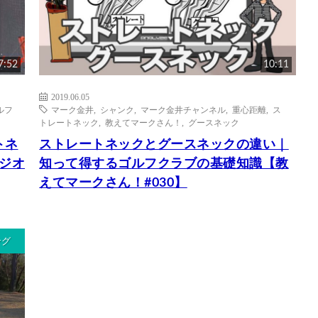
7:52
10:11
2019.06.05
ルフ
マーク金井
,
シャンク
,
マーク金井チャンネル
,
重心距離
,
ス
トレートネック
,
教えてマークさん！
,
グースネック
トネ
ストレートネックとグースネックの違い｜
タジオ
知って得するゴルフクラブの基礎知識【教
えてマークさん！#030】
ング