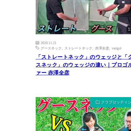
1
2020.11.21
グースネック
,
ストレートネック
,
赤澤全彦
,
varigol
「ストレートネック」のウェッジと「
スネック」のウェッジの違い｜プロゴ
ァー 赤澤全彦
クラブセッティ