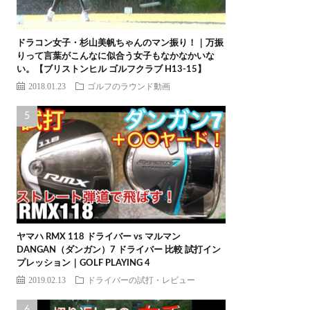
ドラコン女子・杉山美帆ちゃんのマン振り！｜万振
りって言葉がこんなに似合う女子もなかなかいな
い。【ブリストンヒル ゴルフクラブ H13-15】
2018.01.23
ゴルフのラウンド動画
ヤマハ RMX 118 ドライバー vs マルマン
DANGAN（ダンガン）7 ドライバー 比較 試打イン
プレッション｜GOLF PLAYING 4
2019.02.13
ドライバーの試打・レビュー