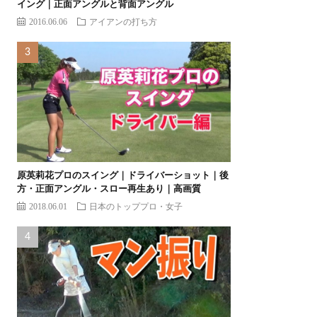
イング｜正面アングルと背面アングル
2016.06.06
アイアンの打ち方
原英莉花プロのスイング｜ドライバーショット｜後
方・正面アングル・スロー再生あり｜高画質
2018.06.01
日本のトッププロ・女子