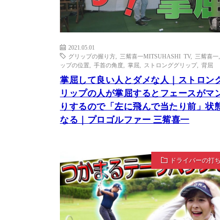
2021.05.01
グリップの握り方
,
三觜喜一MITSUHASHI TV
,
三觜喜一
ップの位置
,
手首の角度
,
掌屈
,
ストロンググリップ
,
背屈
掌屈して良い人とダメな人｜ストロン
リップの人が掌屈するとフェースがマ
りするので「左に飛んで当たり前」状
なる｜プロゴルファー 三觜喜一
ドライバーの打