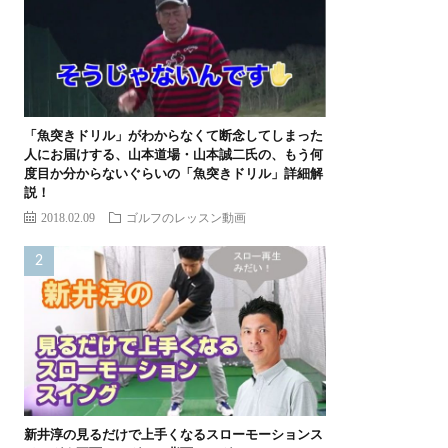
「魚突きドリル」がわからなくて断念してしまった
人にお届けする、山本道場・山本誠二氏の、もう何
度目か分からないぐらいの「魚突きドリル」詳細解
説！
2018.02.09
ゴルフのレッスン動画
新井淳の見るだけで上手くなるスローモーションス