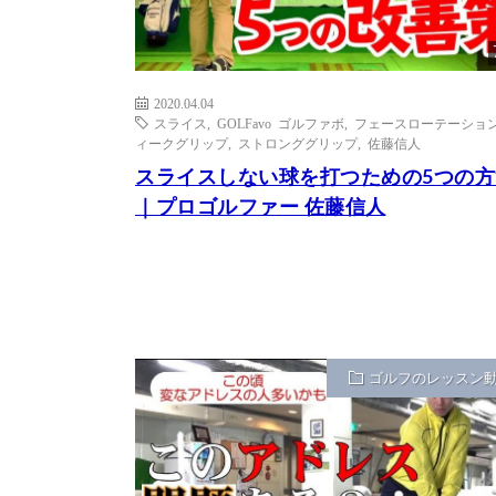
2020.04.04
スライス
,
GOLFavo ゴルファボ
,
フェースローテーショ
ィークグリップ
,
ストロンググリップ
,
佐藤信人
スライスしない球を打つための5つの方
｜プロゴルファー 佐藤信人
ゴルフのレッスン