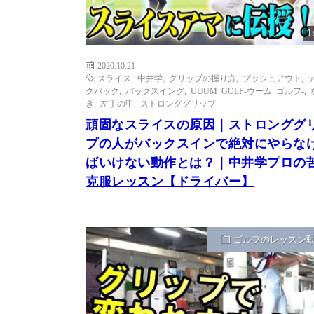
1
2020.10.21
スライス
,
中井学
,
グリップの握り方
,
プッシュアウト
,
クバック
,
バックスイング
,
UUUM GOLF-ウーム ゴルフ-
,
き
,
左手の甲
,
ストロンググリップ
頑固なスライスの原因｜ストロンググ
プの人がバックスインで絶対にやらな
ばいけない動作とは？｜中井学プロの
克服レッスン【ドライバー】
ゴルフのレッスン