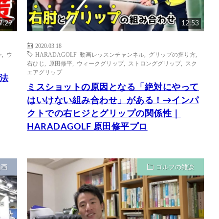
7:29
12:53
2020.03.18
ン
,
ウ
HARADAGOLF 動画レッスンチャンネル
,
グリップの握り方
,
右ひじ
,
原田修平
,
ウィークグリップ
,
ストロンググリップ
,
スク
エアグリップ
法
ミスショットの原因となる「絶対にやって
はいけない組み合わせ」がある！→インパ
クトでの右ヒジとグリップの関係性｜
HARADAGOLF 原田修平プロ
動画
ゴルフの雑談