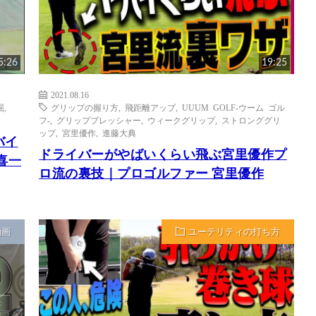
5:26
19:25
2021.08.16
屈
,
グリップの握り方
,
飛距離アップ
,
UUUM GOLF-ウーム ゴル
フ-
,
グリッププレッシャー
,
ウィークグリップ
,
ストロンググリ
ップ
,
宮里優作
,
進藤大典
バイ
ドライバーがやばいくらい飛ぶ宮里優作プ
喜一
ロ流の裏技｜プロゴルファー 宮里優作
動画
ユーテリティの打ち方