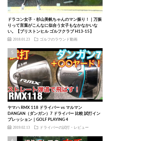
ドラコン女子・杉山美帆ちゃんのマン振り！｜万振
りって言葉がこんなに似合う女子もなかなかいな
い。【ブリストンヒル ゴルフクラブ H13-15】
2018.01.23
ゴルフのラウンド動画
ヤマハ RMX 118 ドライバー vs マルマン
DANGAN（ダンガン）7 ドライバー 比較 試打イン
プレッション｜GOLF PLAYING 4
2019.02.13
ドライバーの試打・レビュー