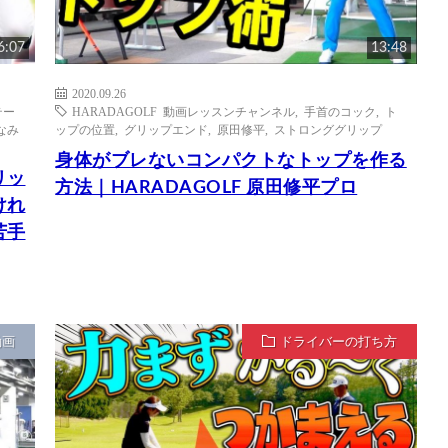
6:07
13:48
2020.09.26
テー
HARADAGOLF 動画レッスンチャンネル
,
手首のコック
,
ト
なみ
ップの位置
,
グリップエンド
,
原田修平
,
ストロンググリップ
身体がブレないコンパクトなトップを作る
リッ
方法｜HARADAGOLF 原田修平プロ
けれ
苦手
動画
ドライバーの打ち方