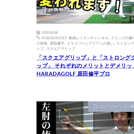
1
2020.08.06
HARADAGOLF 動画レッスンチャンネル
,
グリップの握
入射角
,
原田修平
,
ドライバーとアイアンの違い
,
ストロン
ップ
,
スクエアグリップ
「スクエアグリップ」と「ストロング
ップ」 それぞれのメリットとデメリッ
HARADAGOLF 原田修平プロ
ゴルフのレッスン