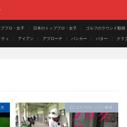
ト
ッププロ・女子
日本のトッププロ・女子
ゴルフのラウンド動画
リティ
アイアン
アプローチ
バンカー
パター
クラ
ち方
ゴルフのレッスン動画