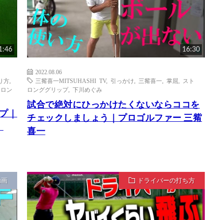
1:46
16:30
2022.08.06
り方
,
三觜喜一MITSUHASHI TV
,
引っかけ
,
三觜喜一
,
掌屈
,
スト
トロン
ロンググリップ
,
下川めぐみ
試合で絶対にひっかけたくないならココを
ップ｜
チェックしましょう｜プロゴルファー 三觜
｜
喜一
動画
ドライバーの打ち方