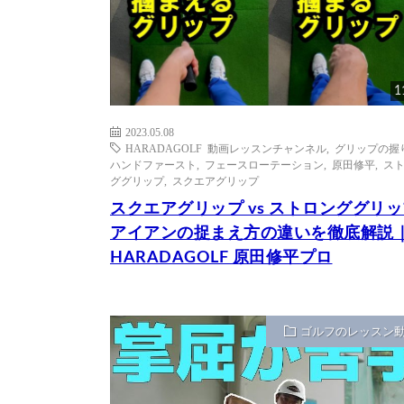
1
2023.05.08
HARADAGOLF 動画レッスンチャンネル
,
グリップの握
ハンドファースト
,
フェースローテーション
,
原田修平
,
ス
ググリップ
,
スクエアグリップ
スクエアグリップ vs ストロンググリ
アイアンの捉まえ方の違いを徹底解説
HARADAGOLF 原田修平プロ
ゴルフのレッスン