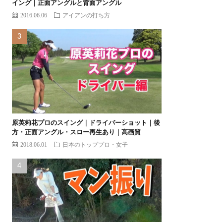
イング｜正面アングルと背面アングル
2016.06.06
アイアンの打ち方
原英莉花プロのスイング｜ドライバーショット｜後
方・正面アングル・スロー再生あり｜高画質
2018.06.01
日本のトッププロ・女子