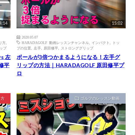
4:14
15:02
2020.05.07
り方
,
HARADAGOLF 動画レッスンチャンネル
,
インパクト
,
トッ
ップ
プの位置
,
左手
,
原田修平
,
ストロンググリップ
s 左
ボールが3倍つかまるようになる！左手グ
田修平
リップの方法｜HARADAGOLF 原田修平プ
ロ
ち方
ゴルフのレッスン動画