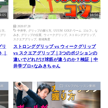
4:05
16:56
2020.07.28
り方
,
中井学
,
グリップの握り方
,
UUUM GOLF-ウーム ゴルフ-
,
な
ググリ
みき
,
グリップの位置
,
ウィークグリップ
,
ストロンググリップ
,
スクエアグリップ
,
前傾角度
グリ
ストロンググリップ vs ウィークグリップ
ト｜
vs スクエアグリップ｜3つのポジションの
違いでどれだけ球筋が違うのか？検証｜中
井学プロ×なみきちゃん
動画
ゴルフのレッスン動画