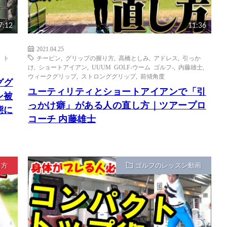
7:12
11:36
2021.04.25
,
ト
チーピン
,
グリップの握り方
,
高橋としみ
,
アドレス
,
引っか
け
,
ショートアイアン
,
UUUM GOLF-ウーム ゴルフ-
,
内藤雄士
,
ウィークグリップ
,
ストロンググリップ
,
前傾角度
ググ
ユーティリティとショートアイアンで「引
ン被
っかけ癖」がある人の直し方｜ツアープロ
態に
コーチ 内藤雄士
ち方
ゴルフのレッスン動画