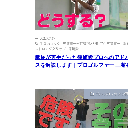
2022.07.17
手首のコック
,
三觜喜一MITSUHASHI TV
,
三觜喜一
,
掌
ストロンググリップ
,
篠崎愛
掌屈が苦手だった篠崎愛プロへのアド
スを解説します｜プロゴルファー 三觜
ゴルフのレッスン