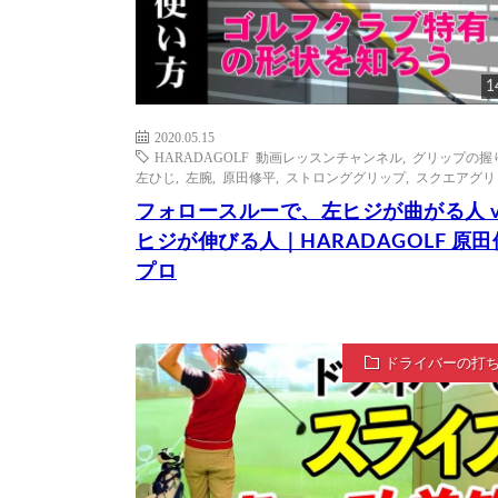
1
2020.05.15
HARADAGOLF 動画レッスンチャンネル
,
グリップの握
左ひじ
,
左腕
,
原田修平
,
ストロンググリップ
,
スクエアグリ
フォロースルーで、左ヒジが曲がる人 v
ヒジが伸びる人｜HARADAGOLF 原
プロ
ドライバーの打