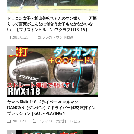
ドラコン女子・杉山美帆ちゃんのマン振り！｜万振
りって言葉がこんなに似合う女子もなかなかいな
い。【ブリストンヒル ゴルフクラブ H13-15】
2018.01.23
ゴルフのラウンド動画
ヤマハ RMX 118 ドライバー vs マルマン
DANGAN（ダンガン）7 ドライバー 比較 試打イン
プレッション｜GOLF PLAYING 4
2019.02.13
ドライバーの試打・レビュー