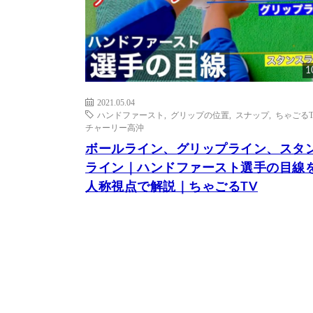
1
2021.05.04
ハンドファースト
,
グリップの位置
,
スナップ
,
ちゃごるT
チャーリー高沖
ボールライン、グリップライン、スタ
ライン｜ハンドファースト選手の目線
人称視点で解説｜ちゃごるTV