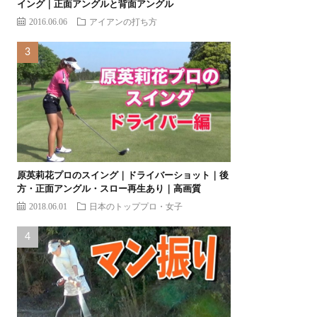
イング｜正面アングルと背面アングル
2016.06.06
アイアンの打ち方
原英莉花プロのスイング｜ドライバーショット｜後
方・正面アングル・スロー再生あり｜高画質
2018.06.01
日本のトッププロ・女子