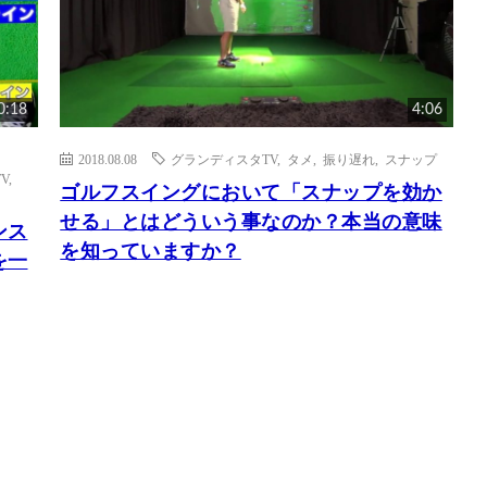
0:18
4:06
2018.08.08
グランディスタTV
,
タメ
,
振り遅れ
,
スナップ
V
,
ゴルフスイングにおいて「スナップを効か
せる」とはどういう事なのか？本当の意味
ンス
を知っていますか？
を一