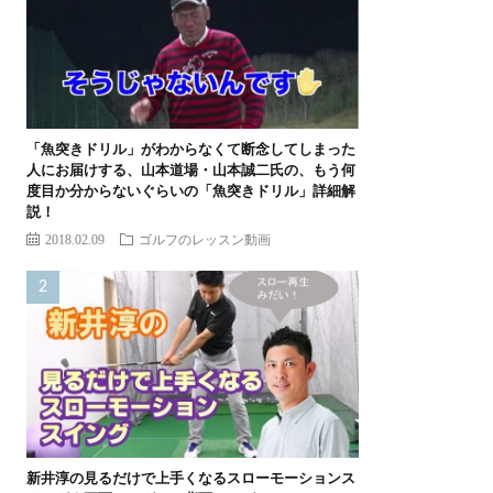
「魚突きドリル」がわからなくて断念してしまった
人にお届けする、山本道場・山本誠二氏の、もう何
度目か分からないぐらいの「魚突きドリル」詳細解
説！
2018.02.09
ゴルフのレッスン動画
新井淳の見るだけで上手くなるスローモーションス