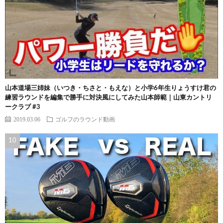
山本道場三姉妹（いつき・ちさと・もえな）と小学6年生りょうすけ君の
練習ラウンドを編集で勝手に対決風にしてみた山本師範｜山東カントリ
ークラブ #3
2019.03.06
ゴルフのラウンド動画