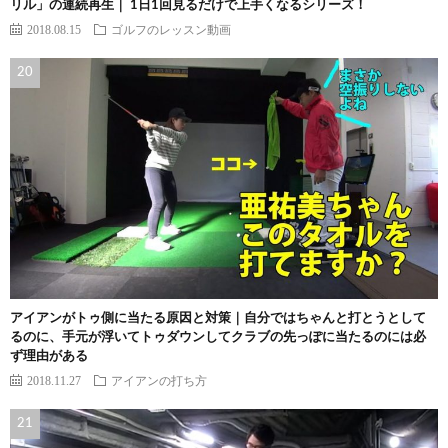
リル」の連続再生｜ 1日1回見るだけで上手くなるシリーズ！
2018.08.15
ゴルフのレッスン動画
アイアンがトゥ側に当たる原因と対策｜自分ではちゃんと打とうとして
るのに、手元が浮いてトゥダウンしてクラブの先っぽに当たるのには必
ず理由がある
2018.11.27
アイアンの打ち方