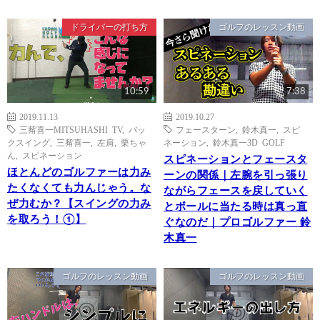
ドライバーの打ち方
ゴルフのレッスン動画
10:59
7:38
2019.11.13
2019.10.27
三觜喜一MITSUHASHI TV
,
バッ
フェースターン
,
鈴木真一
,
スピ
クスイング
,
三觜喜一
,
左肩
,
栗ちゃ
ネーション
,
鈴木真一3D GOLF
ん
,
スピネーション
スピネーションとフェースタ
ほとんどのゴルファーは力み
ーンの関係｜左腕を引っ張り
たくなくても力んじゃう。な
ながらフェースを戻していく
ぜ力むか？【スイングの力み
とボールに当たる時は真っ直
を取ろう！①】
ぐなのだ｜プロゴルファー 鈴
木真一
ゴルフのレッスン動画
ゴルフのレッスン動画