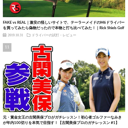
FAKE vs REAL｜激安の怪しいサイトで、テーラーメイドのM6ドライバー
を買ってみたら偽物だったので本物と打ち比べてみた！｜Rick Shiels Golf
2019.10.31
ドライバーの試打・レビュー
元・賞金女王の古閑美保プロがガチレッスン！初心者ゴルファーなみき
が年内100切りを本気で目指す！【古閑美保プロのガチレッスン #1】