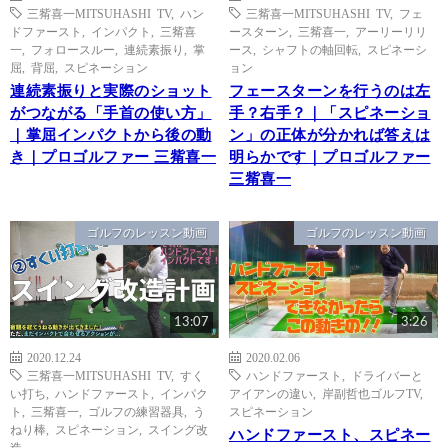
三觜喜一MITSUHASHI TV
,
ハン
三觜喜一MITSUHASHI TV
,
フェ
ドファースト
,
インパクト
,
三觜喜
ースターン
,
三觜喜一
,
アーリーリリ
一
,
フォロースルー
,
連続素振り
,
掌
ース
,
シャフトの軸回転
,
スピネーシ
屈
,
背屈
,
スピネーション
ョン
連続素振りと実際のショット
フェースターンを行うのは左
がつながる「手首の使い方」
手？右手？｜「スピネーショ
｜掌屈インパクトから後の動
ン」の正体が分かれば答えは
き｜プロゴルファー 三觜喜一
明らかです｜プロゴルファー
三觜喜一
ゴルフのレッスン動画
ゴルフのレッスン動画
13:07
3:26
2020.12.24
2020.02.06
三觜喜一MITSUHASHI TV
,
すく
ハンドファースト
,
ドライバーと
い打ち
,
ハンドファースト
,
インパク
アイアンの違い
,
岸副哲也ゴルフTV
,
ト
,
三觜喜一
,
ゴルフの練習器具
,
う
スピネーション
ねり棒
,
スピネーション
,
スイング改
ハンドファースト、スピネー
造