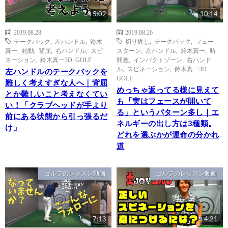
5:02
10:14
2019.08.28
2019.08.26
テークバック
,
左ハンドル
,
鈴木
切り返し
,
テークバック
,
フェー
真一
,
始動
,
背屈
,
右ハンドル
,
スピ
スターン
,
左ハンドル
,
鈴木真一
,
時
ネーション
,
鈴木真一3D GOLF
間差
,
インパクトゾーン
,
右ハンド
ル
,
スピネーション
,
鈴木真一3D
左ハンドルのテークバックを
GOLF
難しく考えすぎな人へ｜背屈
めっちゃ返ってる様に見えて
とか難しいこと考えなくてい
も「実はフェースが開いて
い！「クラブヘッドが手より
る」というパターン多し｜エ
前にある状態から引っ張るだ
ネルギーの出し方は3種類。
け」
どれを選ぶかが運命の分かれ
道
ゴルフのレッスン動画
ゴルフのレッスン動画
7:13
4:21