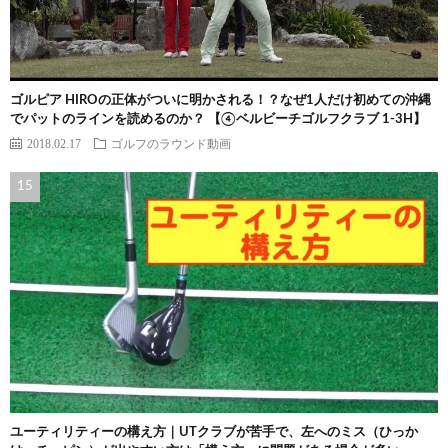
ゴルピア HIROの正体がついに明かされる！？なぜ1人だけ初めての沖縄
でパットのラインを読めるのか？ 【④ベルビーチゴルフクラブ 1-3H】
2018.02.17
ゴルフのラウンド動画
ユーティリティーの構え方｜UTクラブが苦手で、左へのミス（ひっか