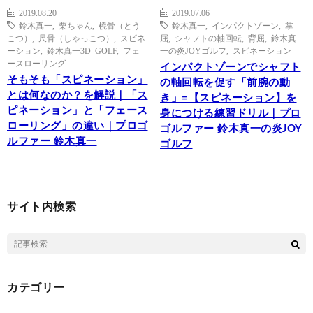
2019.08.20
2019.07.06
鈴木真一
,
栗ちゃん
,
橈骨（とう
鈴木真一
,
インパクトゾーン
,
掌
こつ）
,
尺骨（しゃっこつ）
,
スピネ
屈
,
シャフトの軸回転
,
背屈
,
鈴木真
ーション
,
鈴木真一3D GOLF
,
フェ
一の炎JOYゴルフ
,
スピネーション
ースローリング
インパクトゾーンでシャフト
そもそも「スピネーション」
の軸回転を促す「前腕の動
とは何なのか？を解説｜「ス
き」=【スピネーション】を
ピネーション」と「フェース
身につける練習ドリル｜プロ
ローリング」の違い｜プロゴ
ゴルファー 鈴木真一の炎JOY
ルファー 鈴木真一
ゴルフ
サイト内検索
カテゴリー