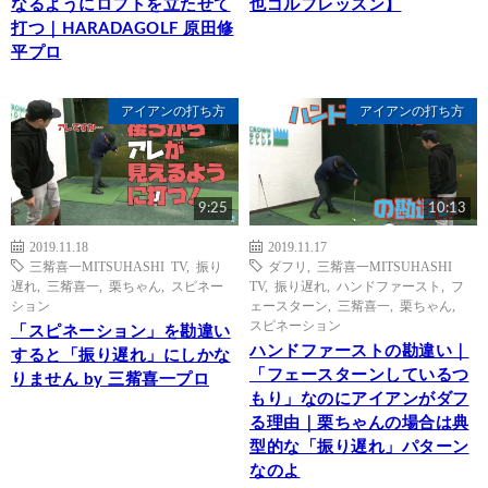
なるようにロフトを立たせて
也ゴルフレッスン】
打つ｜HARADAGOLF 原田修
平プロ
アイアンの打ち方
アイアンの打ち方
9:25
10:13
2019.11.18
2019.11.17
三觜喜一MITSUHASHI TV
,
振り
ダフリ
,
三觜喜一MITSUHASHI
遅れ
,
三觜喜一
,
栗ちゃん
,
スピネー
TV
,
振り遅れ
,
ハンドファースト
,
フ
ション
ェースターン
,
三觜喜一
,
栗ちゃん
,
スピネーション
「スピネーション」を勘違い
ハンドファーストの勘違い｜
すると「振り遅れ」にしかな
「フェースターンしているつ
りません by 三觜喜一プロ
もり」なのにアイアンがダフ
る理由｜栗ちゃんの場合は典
型的な「振り遅れ」パターン
なのよ