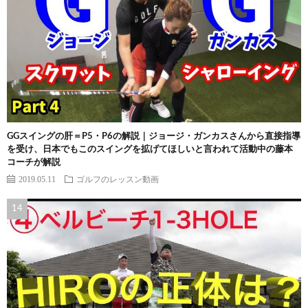
GGスイングの肝＝P5・P6の解説｜ジョージ・ガンカスさんから直接指導
を受け、日本でもこのスイングを拡げてほしいと言われて活動中の藤本
コーチが解説
2019.05.11
ゴルフのレッスン動画