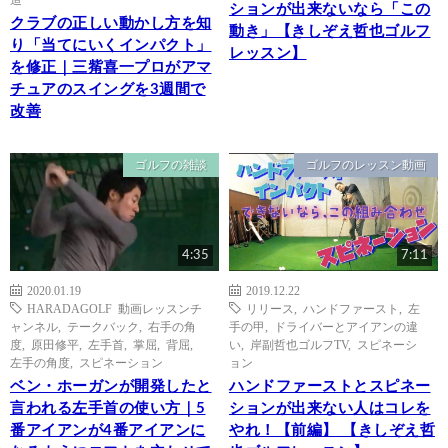
ションが出来ないなら「この
クラブの正しい動かし方を知
動き」【きしぞえ哲也ゴルフ
り「当てにいくインパクト」
レッスン】
を修正｜三觜喜一プロがアマ
チュアのスイングを3週間で
改善
ゴルフの雑談
ゴルフのレッスン動画
4:35
7:11
2020.01.19
2019.12.22
HARADAGOLF 動画レッスンチ
リリース
,
ハンドファースト
,
左
ャンネル
,
テークバック
,
右手の角
手の甲
,
ドライバーとアイアンの違
度
,
原田修平
,
左手首
,
掌屈
,
背屈
,
い
,
岸副哲也ゴルフTV
,
スピネーシ
左手の角度
,
スピネーション
ョン
ベン・ホーガンが開発したと
ハンドファーストとスピネー
言われる左手首の使い方｜5
ションが出来ない人はコレを
番アイアンが4番アイアンに
やれ！【前編】 【きしぞえ哲