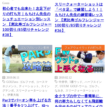
Green
スリークォーターショットは
初心者でも出来た！左足下が
「ベタ足」で練習しよう！｜
りの打ち方｜もちけん先生の
もちけん先生の練習場レッス
シュチュエーション別レッス
ン 【恵比寿ゴルフレンジャー
ン 【恵比寿ゴルフレンジャー
100切り/85切りチャレンジ
100切り/85切りチャレンジ
#36】
#38】
ゴルフのレッスン動画
フェアウェイウッドの打ち方
2:52
12:21
2019.06.11
2019.02.12
GOLFavo ゴルファボ
,
コースマ
中井学
,
5番ウッド
,
ハーフスイン
ネジメント
,
ティーショット
,
スイン
グ
,
UUUM GOLF-ウーム ゴルフ-
,
グテンポ
,
スリークォーターショッ
なみき
,
スリークォーターショット
ト
,
伊東大祐
全クラブの中で一番簡単に、
Par3でパーオン率を上げる方
何の努力もしなくても飛距離
法｜番手を1つ上げて、ゆっ
を出せるのがフェアウェイウ