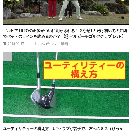
ゴルピア HIROの正体がついに明かされる！？なぜ1人だけ初めての沖縄
でパットのラインを読めるのか？ 【④ベルビーチゴルフクラブ 1-3H】
2018.02.17
ゴルフのラウンド動画
ユーティリティーの構え方｜UTクラブが苦手で、左へのミス（ひっか