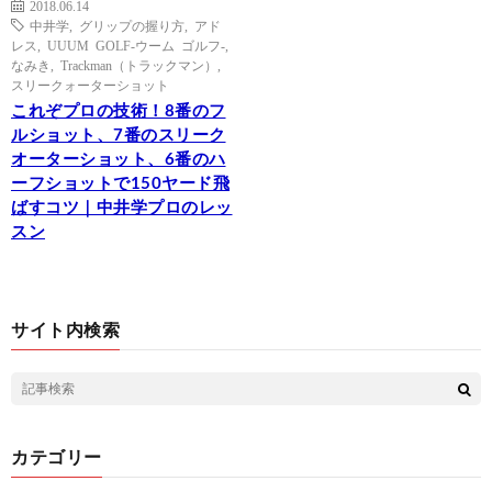
2018.06.14
中井学
,
グリップの握り方
,
アド
レス
,
UUUM GOLF-ウーム ゴルフ-
,
なみき
,
Trackman（トラックマン）
,
スリークォーターショット
これぞプロの技術！8番のフ
ルショット、7番のスリーク
オーターショット、6番のハ
ーフショットで150ヤード飛
ばすコツ｜中井学プロのレッ
スン
サイト内検索
カテゴリー