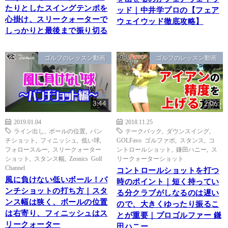
たりとしたスイングテンポを
ッド｜中井学プロの【フェア
心掛け、スリークォーターで
ウェイウッド徹底攻略】
しっかりと最後まで振り切る
ゴルフのレッスン動画
ゴルフのレッスン動画
3:44
2:06
2019.01.04
2018.11.25
ライン出し
,
ボールの位置
,
パン
テークバック
,
ダウンスイング
,
チショット
,
フィニッシュ
,
低い球
,
GOLFavo ゴルファボ
,
スタンス
,
コ
フォロースルー
,
スリークォーター
ントロールショット
,
鎌田ハニー
,
ス
ショット
,
スタンス幅
,
Zeonics Golf
リークォーターショット
Channel
コントロールショットを打つ
風に負けない低いボール！パ
時のポイント｜短く持ってい
ンチショットの打ち方｜スタ
る分クラブがしなるのは遅い
ンス幅は狭く、ボールの位置
ので、大きくゆったり振るこ
は右寄り、フィニッシュはス
とが重要｜プロゴルファー 鎌
リークォーター
田ハニー