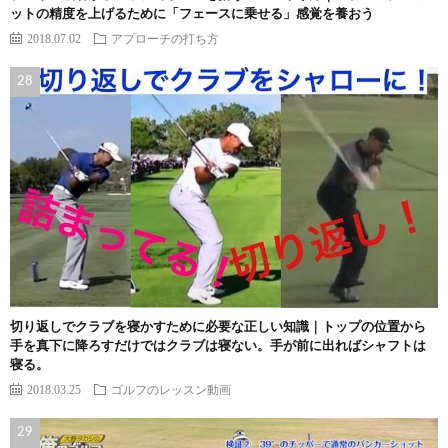
ットの精度を上げるために「フェースに乗せる」感覚を養おう
2018.07.02
アプローチの打ち方
切り返しでクラブを寝かすために必要な正しい知識｜トップの位置から
手を真下に降ろすだけではクラブは寝ない。手が前に出ればシャフトは
寝る。
2018.03.25
ゴルフのレッスン動画