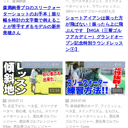
ット
,
森満絢香
一
,
コースマネジメント
,
スリークォ
ーターショット
,
ラウンドレッスン
,
森満絢香プロのスリークォー
100ヤードのアプローチの打ち方
ターショットのお手本｜振り
ショートアイアンは振った方
幅を時計の文字盤で例えるこ
が飛ばない！振ったら上に飛
とが苦手すぎるモデルの新井
ぶんです 【MGA（三觜ゴル
美穂さん
フアカデミー）グランドオー
プン記念特別ラウンドレッス
ン⑤】
ゴルフのレッスン動画
ゴルフのレッスン動画
11:16
10:01
2019.07.11
2019.07.09
左足下がり
,
ベタ足
,
スリークオ
前傾姿勢のキープ
,
フィニッシュ
,
ーター
,
初心者
,
もちけん
,
スリーク
ベタ足
,
スイングリズム
,
もちけん
,
ォーターショット
,
恵比寿ゴルフレ
スリークォーターショット
,
恵比寿
ンジャー
,
恵比寿ゴルフレンジャー
ゴルフレンジャー
,
恵比寿ゴルフレ
White
,
恵比寿ゴルフレンジャー
ンジャー Green