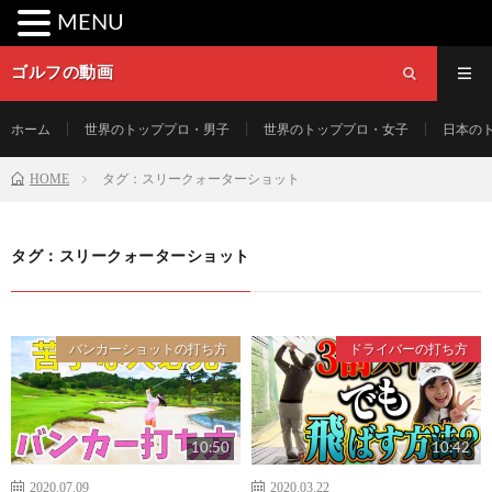
MENU
ゴルフの動画
ホーム
世界のトッププロ・男子
世界のトッププロ・女子
日本の
HOME
タグ：スリークォーターショット
タグ：スリークォーターショット
バンカーショットの打ち方
ドライバーの打ち方
10:50
10:42
2020.07.09
2020.03.22