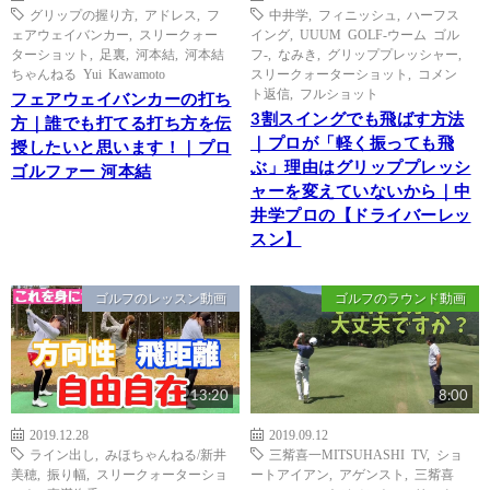
グリップの握り方
,
アドレス
,
フ
中井学
,
フィニッシュ
,
ハーフス
ェアウェイバンカー
,
スリークォー
イング
,
UUUM GOLF-ウーム ゴル
ターショット
,
足裏
,
河本結
,
河本結
フ-
,
なみき
,
グリッププレッシャー
,
ちゃんねる Yui Kawamoto
スリークォーターショット
,
コメン
ト返信
,
フルショット
フェアウェイバンカーの打ち
3割スイングでも飛ばす方法
方｜誰でも打てる打ち方を伝
｜プロが「軽く振っても飛
授したいと思います！｜プロ
ぶ」理由はグリッププレッシ
ゴルファー 河本結
ャーを変えていないから｜中
井学プロの【ドライバーレッ
スン】
ゴルフのレッスン動画
ゴルフのラウンド動画
13:20
8:00
2019.12.28
2019.09.12
ライン出し
,
みほちゃんねる/新井
三觜喜一MITSUHASHI TV
,
ショ
美穂
,
振り幅
,
スリークォーターショ
ートアイアン
,
アゲンスト
,
三觜喜