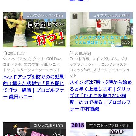
ゴルフのレッスン動画
ゴルフのレッスン動画
1:54
6:36
2018.11.17
2018.09.24
ヘッドアップ
,
ダフリ
,
GOLFavo
中村香織
,
スイングリズム
,
グリ
ゴルファボ
,
頭の位置
,
鎌田ハニー
,
ッププレッシャー
,
ゴルフレッスン
トップ
,
スリークォーターショット
コミックWeb
,
スリークォーターショ
ット
ヘッドアップを防ぐのに効果
スイングは7時・5時から始め
的！構えた状態で「目を閉じ
ると早く上達します｜グリッ
て打つ」練習｜プロゴルファ
プは「ひよこを殺さない程
ー 鎌田ハニー
度」の力で握る｜プロゴルフ
ァー 中村香織
ゴルフの練習動画
世界のトッププロ・男子