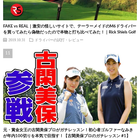
FAKE vs REAL｜激安の怪しいサイトで、テーラーメイドのM6ドライバー
を買ってみたら偽物だったので本物と打ち比べてみた！｜Rick Shiels Golf
2019.10.31
ドライバーの試打・レビュー
元・賞金女王の古閑美保プロがガチレッスン！初心者ゴルファーなみき
が年内100切りを本気で目指す！【古閑美保プロのガチレッスン #1】