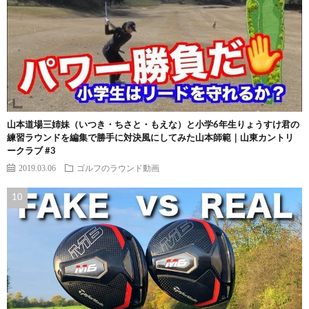
山本道場三姉妹（いつき・ちさと・もえな）と小学6年生りょうすけ君の
練習ラウンドを編集で勝手に対決風にしてみた山本師範｜山東カントリ
ークラブ #3
2019.03.06
ゴルフのラウンド動画