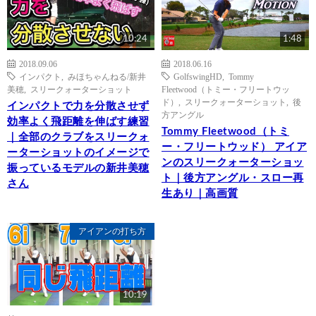
10:24
1:48
2018.09.06
2018.06.16
インパクト
,
みほちゃんねる/新井
GolfswingHD
,
Tommy
美穂
,
スリークォーターショット
Fleetwood（トミー・フリートウッ
ド）
,
スリークォーターショット
,
後
インパクトで力を分散させず
方アングル
効率よく飛距離を伸ばす練習
Tommy Fleetwood（トミ
｜全部のクラブをスリークォ
ー・フリートウッド） アイア
ーターショットのイメージで
ンのスリークォーターショッ
振っているモデルの新井美穂
ト｜後方アングル・スロー再
さん
生あり｜高画質
アイアンの打ち方
10:19