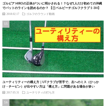
ゴルピア HIROの正体がついに明かされる！？なぜ1人だけ初めての沖縄
でパットのラインを読めるのか？ 【④ベルビーチゴルフクラブ 1-3H】
2018.02.17
ゴルフのラウンド動画
ユーティリティーの構え方｜UTクラブが苦手で、左へのミス（ひっか
け・チーピン）が出やすい方は「構え方」に問題がある場合が多い
2017.05.31
ユーテリティの打ち方