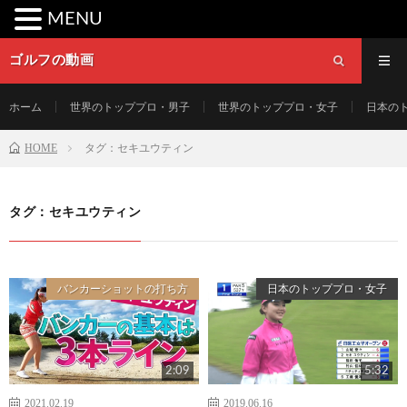
MENU
ゴルフの動画
ホーム
世界のトッププロ・男子
世界のトッププロ・女子
日本の
HOME
タグ：セキユウティン
タグ：セキユウティン
バンカーショットの打ち方
日本のトッププロ・女子
2:09
5:32
2021.02.19
2019.06.16