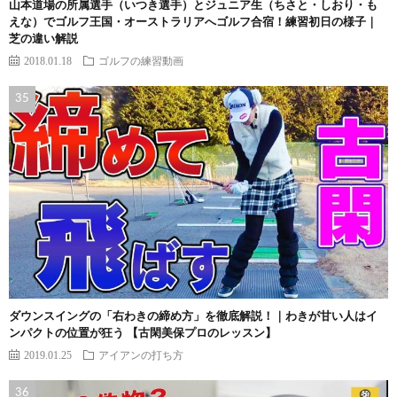
山本道場の所属選手（いつき選手）とジュニア生（ちさと・しおり・も
えな）でゴルフ王国・オーストラリアへゴルフ合宿！練習初日の様子｜
芝の違い解説
2018.01.18
ゴルフの練習動画
ダウンスイングの「右わきの締め方」を徹底解説！｜わきが甘い人はイ
ンパクトの位置が狂う 【古閑美保プロのレッスン】
2019.01.25
アイアンの打ち方