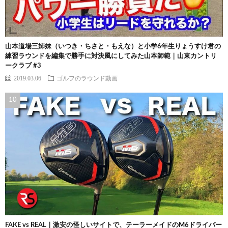
山本道場三姉妹（いつき・ちさと・もえな）と小学6年生りょうすけ君の
練習ラウンドを編集で勝手に対決風にしてみた山本師範｜山東カントリ
ークラブ #3
2019.03.06
ゴルフのラウンド動画
FAKE vs REAL｜激安の怪しいサイトで、テーラーメイドのM6ドライバー