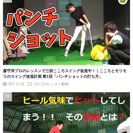
森守洋プロのレッスンで三枝こころスイング改造中！｜こころとモリモ
リのスイング改造計画 第1回「パンチショットの打ち方」
2017.12.20
ゴルフのレッスン動画