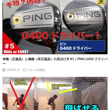
本物（正規品）と偽物（非正規品）の見分け方 #5｜PING G400 ドライバ
ー
2018.07.22
ゴルフの雑談