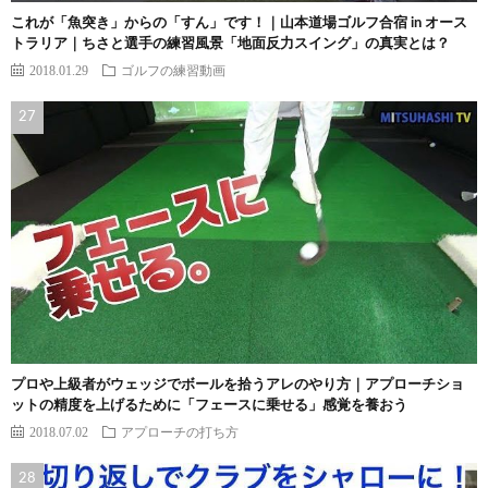
これが「魚突き」からの「すん」です！｜山本道場ゴルフ合宿 in オース
トラリア｜ちさと選手の練習風景「地面反力スイング」の真実とは？
2018.01.29
ゴルフの練習動画
プロや上級者がウェッジでボールを拾うアレのやり方｜アプローチショ
ットの精度を上げるために「フェースに乗せる」感覚を養おう
2018.07.02
アプローチの打ち方