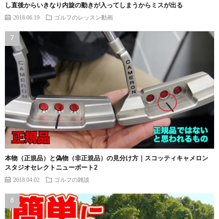
し直後からいきなり内旋の動きが入ってしまうからミスが出る
2018.06.19
ゴルフのレッスン動画
本物（正規品）と偽物（非正規品）の見分け方｜スコッティキャメロン
スタジオセレクトニューポート2
2018.04.02
ゴルフの雑談