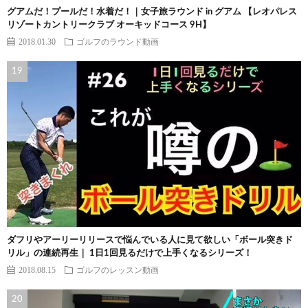
グアムだ！プールだ！水着だ！｜女子旅ラウンド in グアム 【レオパレス
リゾートカントリークラブ オーキッドコース 9H】
2018.01.30
ゴルフのラウンド動画
ダフリやアーリーリリースで悩んでいる人に見て欲しい「ボール突きド
リル」の連続再生｜ 1日1回見るだけで上手くなるシリーズ！
2018.08.15
ゴルフのレッスン動画