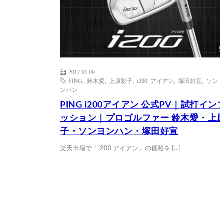
2017.01.09
PING
,
鈴木愛
,
上原彩子
,
i200 アイアン
,
塚田好宣
,
ソン
ンハン
PING i200アイアン 公式PV｜試打イ
ッション｜プロゴルファー 鈴木愛・上
子・ソンヨンハン・塚田好宣
楽天市場で「i200 アイアン」の価格を […]