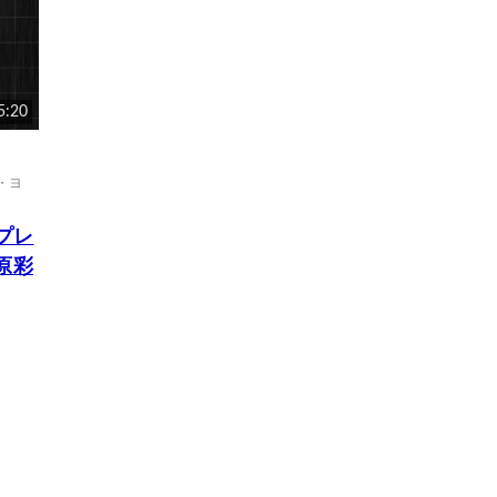
5:20
・ヨ
ンプレ
原彩