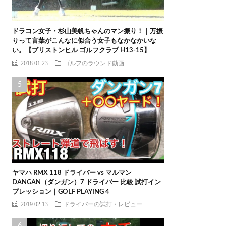
ドラコン女子・杉山美帆ちゃんのマン振り！｜万振
りって言葉がこんなに似合う女子もなかなかいな
い。【ブリストンヒル ゴルフクラブ H13-15】
2018.01.23
ゴルフのラウンド動画
ヤマハ RMX 118 ドライバー vs マルマン
DANGAN（ダンガン）7 ドライバー 比較 試打イン
プレッション｜GOLF PLAYING 4
2019.02.13
ドライバーの試打・レビュー