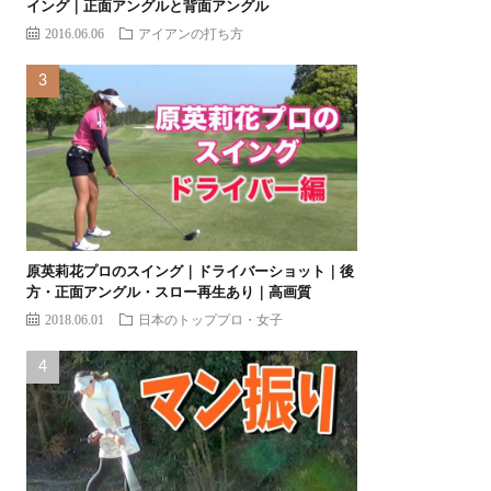
イング｜正面アングルと背面アングル
2016.06.06
アイアンの打ち方
原英莉花プロのスイング｜ドライバーショット｜後
方・正面アングル・スロー再生あり｜高画質
2018.06.01
日本のトッププロ・女子