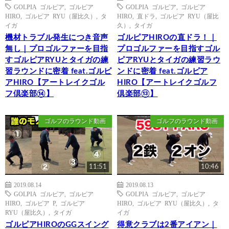
GOLPIA ゴルピア
,
ゴルピア
GOLPIA ゴルピア
,
ゴルピア
HIRO
,
ゴルピア RYU（屋比久）
,
タ
HIRO
,
直ドラ
,
ゴルピア RYU（屋比
イガ
久）
,
タイガ
機材トラブル発生につき音声
ゴルピアHIROの直ドラ！｜
無し｜プロゴルファーを目指
プロゴルファーを目指すゴル
すゴルピアRYUとタイガの練
ピアRYUとタイガの練習ラウ
習ラウンドに密着 feat.ゴルピ
ンドに密着 feat.ゴルピア
アHIRO【アートレイクゴル
HIRO【アートレイクゴルフ
フ倶楽部⑭】
倶楽部⑬】
ゴルフのラウンド動画
ゴルフのラウンド動画
11:51
10:46
2019.08.14
2019.08.13
GOLPIA ゴルピア
,
ゴルピア
GOLPIA ゴルピア
,
ゴルピア
HIRO
,
ゴルピア P
,
ゴルピア
HIRO
,
ゴルピア RYU（屋比久）
,
タ
RYU（屋比久）
,
タイガ
イガ
ゴルピアHIROのGGスイング
得意クラブは2番アイアン｜