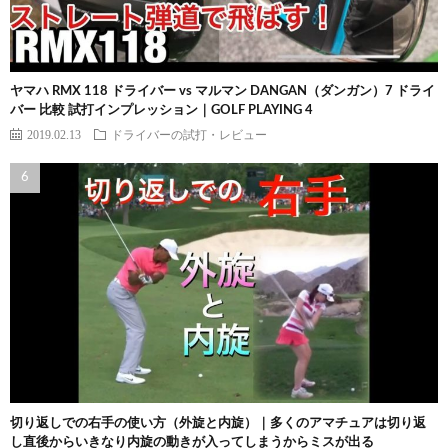
ヤマハ RMX 118 ドライバー vs マルマン DANGAN（ダンガン）7 ドライ
バー 比較 試打インプレッション｜GOLF PLAYING 4
2019.02.13
ドライバーの試打・レビュー
切り返しでの右手の使い方（外旋と内旋）｜多くのアマチュアは切り返
し直後からいきなり内旋の動きが入ってしまうからミスが出る