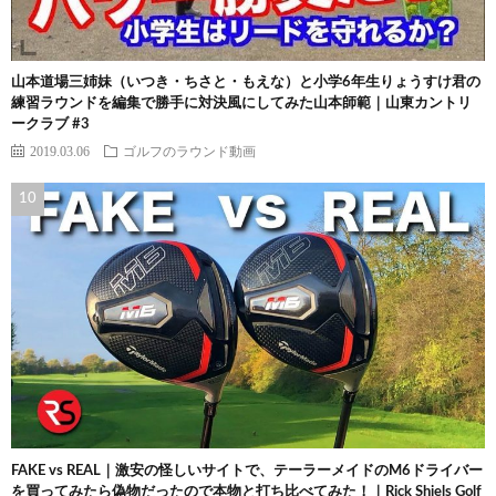
山本道場三姉妹（いつき・ちさと・もえな）と小学6年生りょうすけ君の
練習ラウンドを編集で勝手に対決風にしてみた山本師範｜山東カントリ
ークラブ #3
2019.03.06
ゴルフのラウンド動画
FAKE vs REAL｜激安の怪しいサイトで、テーラーメイドのM6ドライバー
を買ってみたら偽物だったので本物と打ち比べてみた！｜Rick Shiels Golf