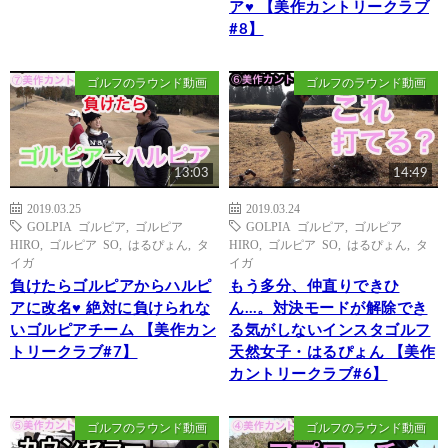
ア♥ 【美作カントリークラブ
#8】
ゴルフのラウンド動画
ゴルフのラウンド動画
13:03
14:49
2019.03.25
2019.03.24
GOLPIA ゴルピア
,
ゴルピア
GOLPIA ゴルピア
,
ゴルピア
HIRO
,
ゴルピア SO
,
はるぴょん
,
タ
HIRO
,
ゴルピア SO
,
はるぴょん
,
タ
イガ
イガ
負けたらゴルピアからハルピ
もう多分、仲直りできひ
アに改名♥ 絶対に負けられな
ん…。対決モードが解除でき
いゴルピアチーム 【美作カン
る気がしないインスタゴルフ
トリークラブ#7】
天然女子・はるぴょん 【美作
カントリークラブ#6】
ゴルフのラウンド動画
ゴルフのラウンド動画