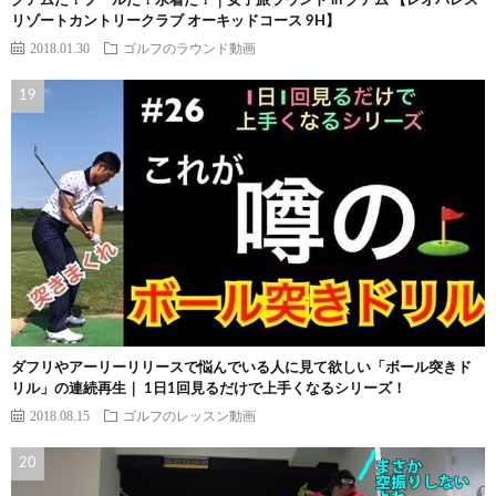
グアムだ！プールだ！水着だ！｜女子旅ラウンド in グアム 【レオパレス
リゾートカントリークラブ オーキッドコース 9H】
2018.01.30
ゴルフのラウンド動画
ダフリやアーリーリリースで悩んでいる人に見て欲しい「ボール突きド
リル」の連続再生｜ 1日1回見るだけで上手くなるシリーズ！
2018.08.15
ゴルフのレッスン動画