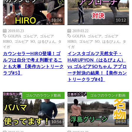
10:06
10:12
2019.03.23
2019.03.22
GOLPIA ゴルピア
,
ゴルピア
GOLPIA ゴルピア
,
ゴルピア
HIRO
,
ゴルピア SO
,
はるぴょん
,
タ
HIRO
,
ゴルピア SO
,
はるぴょん
,
タ
イガ
イガ
カウンセラーHIRO登場！ゴ
インスタゴルフ天然女子・
ルフは自分で考え判断するこ
HARUPYON（はるぴょん）
とも大事 【美作カントリーク
vs ゴルピアSOちゃん アプロ
ラブ#5】
ーチ対決の結果！【美作カン
トリークラブ#4】
ゴルフのラウンド動画
ゴルフのラウンド動画
10:56
16:53