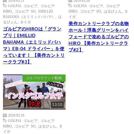
2019.03.21
2019.03.20
GOLPIA ゴルピア
,
ゴルピア
GOLPIA ゴルピア
,
ゴルピア
HIRO
,
ゴルピア SO
,
EMILLID
HIRO
,
ゴルピア SO
,
はるぴょん
,
タ
BAHAMA（エミリッドバハマ）
,
は
イガ
るぴょん
,
タイガ
美作カントリークラブの名物
ゴルピアのHIROは「グラン
ホール！浮島グリーンをハイ
プリ｜EMILLID
フェードで攻めるゴルピアの
BAHAMA（エミリッドバハ
HIRO 【美作カントリークラ
マ）EB-04 ドライバー」を使
ブ#2】
っています！ 【美作カントリ
ークラブ#3】
ゴルフのラウンド動画
13:10
2019.03.19
GOLPIA ゴルピア
,
ゴルピア
HIRO
,
ゴルピア SO
,
はるぴょん
,
タ
イガ