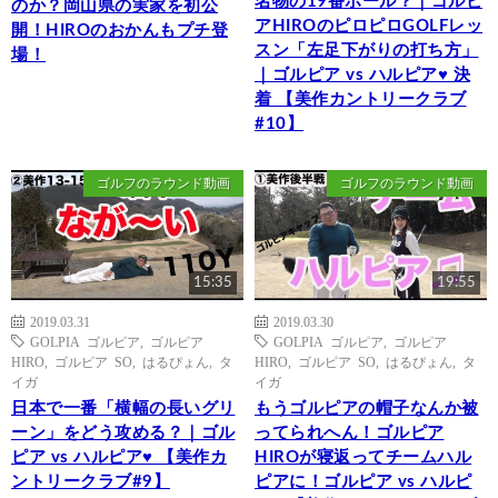
名物の19番ホール？｜ゴルピ
のか？岡山県の実家を初公
アHIROのピロピロGOLFレッ
開！HIROのおかんもプチ登
スン「左足下がりの打ち方」
場！
｜ゴルピア vs ハルピア♥ 決
着 【美作カントリークラブ
#10】
ゴルフのラウンド動画
ゴルフのラウンド動画
15:35
19:55
2019.03.31
2019.03.30
GOLPIA ゴルピア
,
ゴルピア
GOLPIA ゴルピア
,
ゴルピア
HIRO
,
ゴルピア SO
,
はるぴょん
,
タ
HIRO
,
ゴルピア SO
,
はるぴょん
,
タ
イガ
イガ
日本で一番「横幅の長いグリ
もうゴルピアの帽子なんか被
ーン」をどう攻める？｜ゴル
ってられへん！ゴルピア
ピア vs ハルピア♥ 【美作カ
HIROが寝返ってチームハル
ントリークラブ#9】
ピアに！ゴルピア vs ハルピ