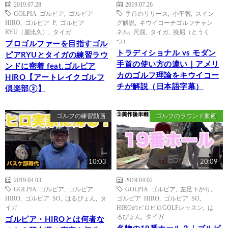
2019.07.28
2019.07.26
GOLPIA ゴルピア
,
ゴルピア
手首のリリース
,
小平智
,
スイン
HIRO
,
ゴルピア P
,
ゴルピア
グ解説
,
キウイコーチゴルフチャン
RYU（屋比久）
,
タイガ
ネル
,
尺屈
,
タイガ
,
撓屈（とうく
つ）
プロゴルファーを目指すゴル
トラディショナル vs モダン
ピアRYUとタイガの練習ラウ
手首の使い方の違い｜アメリ
ンドに密着 feat.ゴルピア
カのゴルフ理論をキウイコー
HIRO【アートレイクゴルフ
チが解説（日本語字幕）
倶楽部②】
ゴルフの練習動画
ゴルフのラウンド動画
10:03
20:09
2019.04.03
2019.04.02
GOLPIA ゴルピア
,
ゴルピア
GOLPIA ゴルピア
,
左足下がり
,
HIRO
,
ゴルピア SO
,
はるぴょん
,
タ
ゴルピア HIRO
,
ゴルピア SO
,
イガ
HIROのピロピロGOLFレッスン
,
は
るぴょん
,
タイガ
ゴルピア・HIROとは何者な