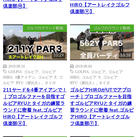
HIRO【アートレイクゴルフ
倶楽部⑩】
倶楽部⑨】
ゴルフのラウンド動画
ゴルフのラウンド動画
10:29
13:38
2019.08.10
2019.08.04
GOLPIA ゴルピア
,
ゴルピア
GOLPIA ゴルピア
,
ゴルピア
HIRO
,
4番アイアン
,
ゴルピア P
,
ゴ
HIRO
,
ゴルピア P
,
ゴルピア
ルピア RYU（屋比久）
,
タイガ
RYU（屋比久）
,
タイガ
211ヤードを4番アイアンで！
ゴルピアHIROがUTでアプロ
｜プロゴルファーを目指すゴ
ーチ｜プロゴルファーを目指
ルピアRYUとタイガの練習ラ
すゴルピアRYUとタイガの練
ウンドに密着 feat.ゴルピア
習ラウンドに密着 feat.ゴルピ
HIRO【アートレイクゴルフ
アHIRO【アートレイクゴル
倶楽部⑧】
フ倶楽部⑦】