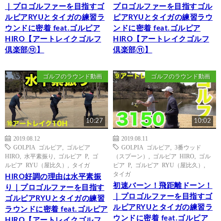
｜プロゴルファーを目指すゴ
プロゴルファーを目指すゴル
ルピアRYUとタイガの練習ラ
ピアRYUとタイガの練習ラウ
ウンドに密着 feat.ゴルピア
ンドに密着 feat.ゴルピア
HIRO【アートレイクゴルフ
HIRO【アートレイクゴルフ
倶楽部⑫】
倶楽部⑪】
ゴルフのラウンド動画
ゴルフのラウンド動画
10:27
10:02
2019.08.12
2019.08.11
GOLPIA ゴルピア
,
ゴルピア
GOLPIA ゴルピア
,
3番ウッド
HIRO
,
水平素振り
,
ゴルピア P
,
ゴ
（スプーン）
,
ゴルピア HIRO
,
ゴル
ルピア RYU（屋比久）
,
タイガ
ピア P
,
ゴルピア RYU（屋比久）
,
タイガ
HIRO好調の理由は水平素振
初速バーン！飛距離ドーン！
り｜プロゴルファーを目指す
｜プロゴルファーを目指すゴ
ゴルピアRYUとタイガの練習
ルピアRYUとタイガの練習ラ
ラウンドに密着 feat.ゴルピア
ウンドに密着 feat.ゴルピア
HIRO【アートレイクゴルフ