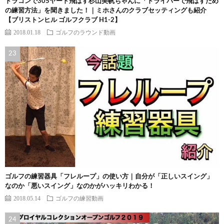
ドラコンで305ヤード飛ばす杉山美帆ちゃんに「ドライバーで飛ばすため
の練習方法」を聞きました！｜ミホさんのクラブセッティングも紹介
【ブリストンヒル ゴルフクラブ H1-2】
2018.01.18
ゴルフのラウンド動画
ゴルフの練習器具「フレループ」の使い方｜自分が「正しいスイング」
なのか「悪いスイング」なのかがハッキリわかる！
2018.05.14
ゴルフの練習動画