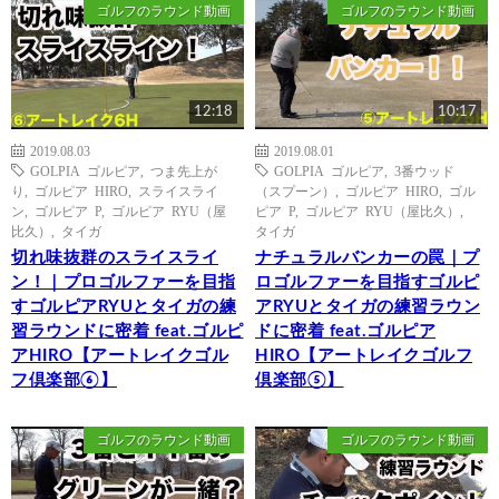
ゴルフのラウンド動画
ゴルフのラウンド動画
12:18
10:17
2019.08.03
2019.08.01
GOLPIA ゴルピア
,
つま先上が
GOLPIA ゴルピア
,
3番ウッド
り
,
ゴルピア HIRO
,
スライスライ
（スプーン）
,
ゴルピア HIRO
,
ゴル
ン
,
ゴルピア P
,
ゴルピア RYU（屋
ピア P
,
ゴルピア RYU（屋比久）
,
比久）
,
タイガ
タイガ
切れ味抜群のスライスライ
ナチュラルバンカーの罠｜プ
ン！｜プロゴルファーを目指
ロゴルファーを目指すゴルピ
すゴルピアRYUとタイガの練
アRYUとタイガの練習ラウン
習ラウンドに密着 feat.ゴルピ
ドに密着 feat.ゴルピア
アHIRO【アートレイクゴル
HIRO【アートレイクゴルフ
フ倶楽部⑥】
倶楽部⑤】
ゴルフのラウンド動画
ゴルフのラウンド動画