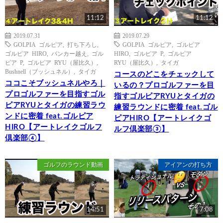
11:12
11:12
2019.07.31
2019.07.29
GOLPIA ゴルピア
,
打ち下ろし
,
GOLPIA ゴルピア
,
ゴルピア
ゴルピア HIRO
,
バンカー越え
,
ゴル
HIRO
,
ゴルピア P
,
ゴルピア
ピア P
,
ゴルピア RYU（屋比久）
,
RYU（屋比久）
,
タイガ
Bushnell（ブッシュネル）
,
タイガ
コースのどこをチェックして
ココこそブッシュネルやろ｜
いるの？プロゴルファーを目
プロゴルファーを目指すゴル
指すゴルピアRYUとタイガの
ピアRYUとタイガの練習ラウ
練習ラウンドに密着 feat.ゴル
ンドに密着 feat.ゴルピア
ピアHIRO【アートレイクゴ
HIRO【アートレイクゴルフ
ルフ倶楽部③】
倶楽部④】
ゴルフのラウンド動画
アイアンの打ち方
14:51
7:08