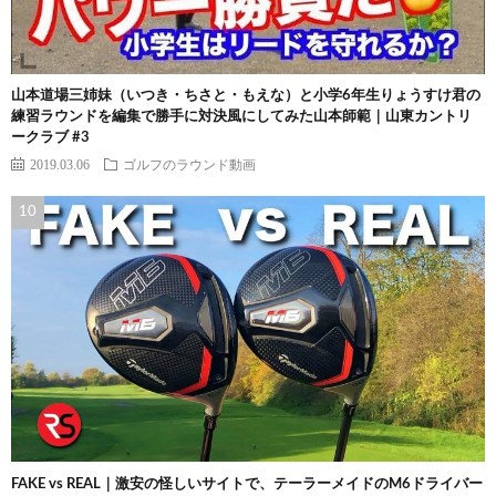
山本道場三姉妹（いつき・ちさと・もえな）と小学6年生りょうすけ君の
練習ラウンドを編集で勝手に対決風にしてみた山本師範｜山東カントリ
ークラブ #3
2019.03.06
ゴルフのラウンド動画
FAKE vs REAL｜激安の怪しいサイトで、テーラーメイドのM6ドライバー