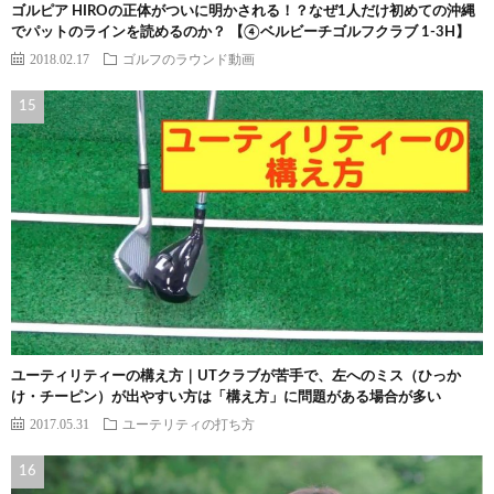
ゴルピア HIROの正体がついに明かされる！？なぜ1人だけ初めての沖縄
でパットのラインを読めるのか？ 【④ベルビーチゴルフクラブ 1-3H】
2018.02.17
ゴルフのラウンド動画
ユーティリティーの構え方｜UTクラブが苦手で、左へのミス（ひっか
け・チーピン）が出やすい方は「構え方」に問題がある場合が多い
2017.05.31
ユーテリティの打ち方