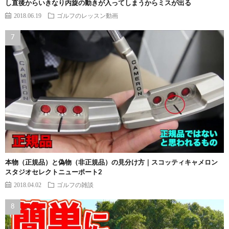
し直後からいきなり内旋の動きが入ってしまうからミスが出る
2018.06.19
ゴルフのレッスン動画
本物（正規品）と偽物（非正規品）の見分け方｜スコッティキャメロン
スタジオセレクトニューポート2
2018.04.02
ゴルフの雑談