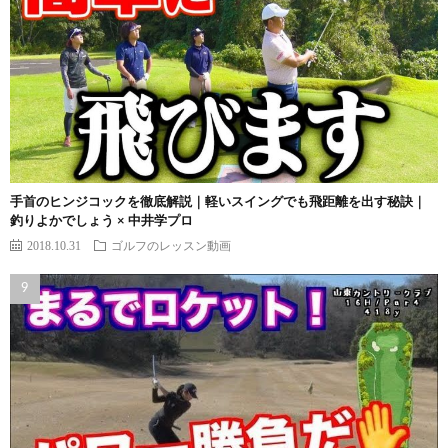
手首のヒンジコックを徹底解説｜軽いスイングでも飛距離を出す秘訣｜
釣りよかでしょう × 中井学プロ
2018.10.31
ゴルフのレッスン動画