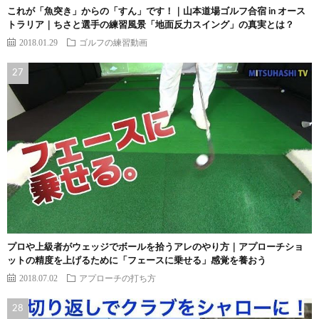
これが「魚突き」からの「すん」です！｜山本道場ゴルフ合宿 in オース
トラリア｜ちさと選手の練習風景「地面反力スイング」の真実とは？
2018.01.29
ゴルフの練習動画
プロや上級者がウェッジでボールを拾うアレのやり方｜アプローチショ
ットの精度を上げるために「フェースに乗せる」感覚を養おう
2018.07.02
アプローチの打ち方