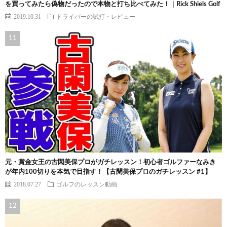
を買ってみたら偽物だったので本物と打ち比べてみた！｜Rick Shiels Golf
2019.10.31
ドライバーの試打・レビュー
元・賞金女王の古閑美保プロがガチレッスン！初心者ゴルファーなみき
が年内100切りを本気で目指す！【古閑美保プロのガチレッスン #1】
2018.07.27
ゴルフのレッスン動画