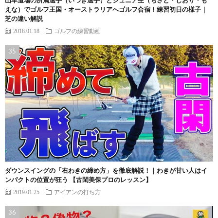
山本道場の所属選手（いつき選手）とジュニア生（ちさと・しおり・も
えな）でゴルフ王国・オーストラリアへゴルフ合宿！練習初日の様子｜
芝の違い解説
2018.01.18
ゴルフの練習動画
ダウンスイングの「右わきの締め方」を徹底解説！｜わきが甘い人はイ
ンパクトの位置が狂う 【古閑美保プロのレッスン】
2019.01.25
アイアンの打ち方