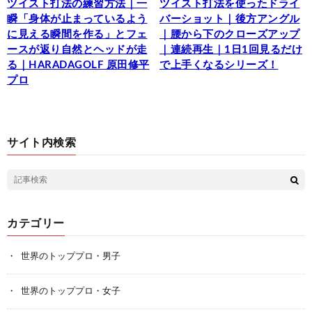
ツイスト打法の練習方法｜一
ツイスト打法を使ったドライ
瞬「身体が止まっているよう
バーショット｜後方アングル
に見える瞬間を作る」とフェ
｜腰から下のクローズアップ
ースが返り自然とヘッドが走
｜連続再生｜1日1回見るだけ
る｜HARADAGOLF 原田修平
で上手くなるシリーズ！
プロ
サイト内検索
カテゴリー
世界のトッププロ・男子
世界のトッププロ・女子