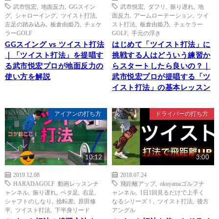
武市悦宏
,
地面反力
,
GGスイン
武市悦宏
,
ダフリ
,
振り遅れ
,
地
グ
,
シャローイング
,
ツイスト打法
,
面反力
,
アームローテーション
,
ツイ
左足の踏み込み
,
板倉由姫乃
,
チェケ
スト打法
,
板倉由姫乃
,
チェケラー
ラーGOLF
GOLF
,
手元の浮き
GGスイング vs ツイスト打法
はじめて「ツイスト打法」に
｜「ツイスト打法」を提唱す
挑戦する人はどういう練習か
る武市悦宏プロが地面反力の
らスタートしたら良いの？｜
使い方を解説
武市悦宏プロが提唱する「ツ
イスト打法」の基本レッスン
アイアンの打ち方
ドライバーの打ち方
10:12
3:00
2019.12.08
2018.07.24
HARADAGOLF 動画レッスンチ
飛距離アップ
,
okuyamaゴルフチ
ャンネル
,
振り遅れ
,
ベタ足
,
右足
,
ャンネル
,
1日1回見るだけで上手く
シャフトのしなり
,
捻転差
,
原田修
なるシリーズ！
,
ツイスト打法
,
後方
平
,
ツイスト打法
,
下半身リード
アングル