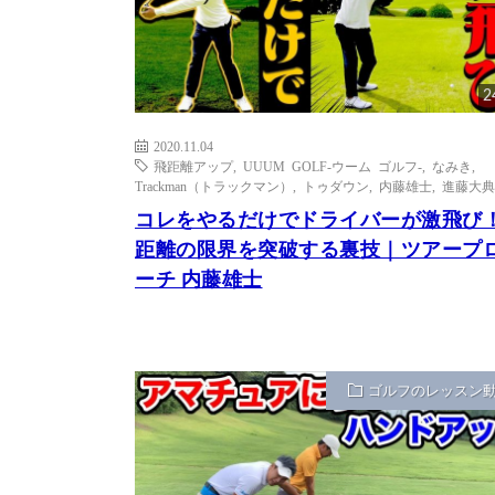
2
2020.11.04
飛距離アップ
,
UUUM GOLF-ウーム ゴルフ-
,
なみき
,
Trackman（トラックマン）
,
トゥダウン
,
内藤雄士
,
進藤大典
コレをやるだけでドライバーが激飛び
距離の限界を突破する裏技｜ツアープ
ーチ 内藤雄士
ゴルフのレッスン