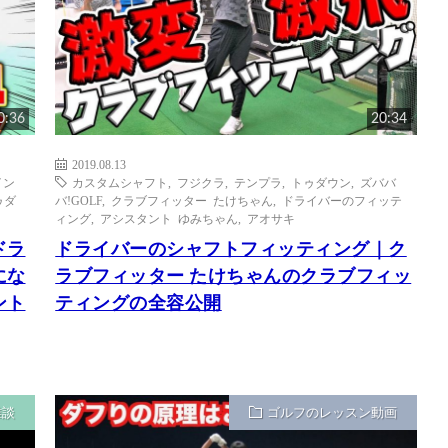
0:36
20:34
2019.08.13
イン
カスタムシャフト
,
フジクラ
,
テンプラ
,
トゥダウン
,
ズババ
ゥダ
バ!GOLF
,
クラブフィッター たけちゃん
,
ドライバーのフィッテ
ィング
,
アシスタント ゆみちゃん
,
アオサキ
ドラ
ドライバーのシャフトフィッティング｜ク
にな
ラブフィッター たけちゃんのクラブフィッ
ント
ティングの全容公開
雑談
ゴルフのレッスン動画