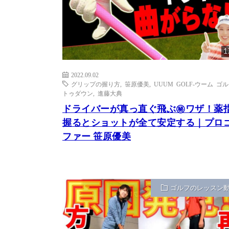
1
2022.09.02
グリップの握り方
,
笹原優美
,
UUUM GOLF-ウーム ゴル
トゥダウン
,
進藤大典
ドライバーが真っ直ぐ飛ぶ㊙︎ワザ！薬
握るとショットが全て安定する｜プロ
ファー 笹原優美
ゴルフのレッスン