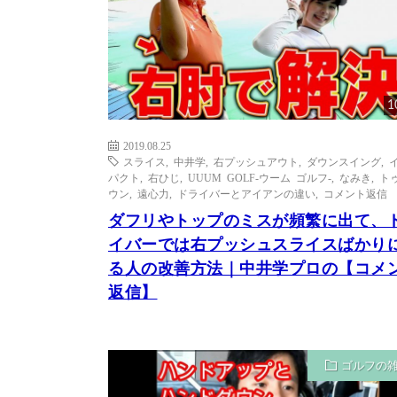
1
2019.08.25
スライス
,
中井学
,
右プッシュアウト
,
ダウンスイング
,
パクト
,
右ひじ
,
UUUM GOLF-ウーム ゴルフ-
,
なみき
,
ト
ウン
,
遠心力
,
ドライバーとアイアンの違い
,
コメント返信
ダフリやトップのミスが頻繁に出て、
イバーでは右プッシュスライスばかり
る人の改善方法｜中井学プロの【コメ
返信】
ゴルフの