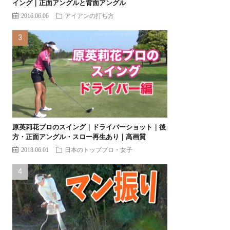
イング｜正面アングルと背面アングル
2016.06.06
アイアンの打ち方
原英莉花プロのスイング｜ドライバーショット｜後
方・正面アングル・スロー再生あり｜高画質
2018.06.01
日本のトッププロ・女子