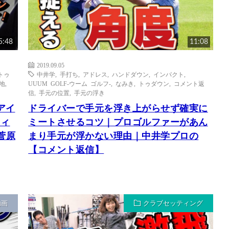
5:48
11:08
2019.09.05
トゥ
中井学
,
手打ち
,
アドレス
,
ハンドダウン
,
インパクト
,
地
,
UUUM GOLF-ウーム ゴルフ-
,
なみき
,
トゥダウン
,
コメント返
信
,
手元の位置
,
手元の浮き
アイ
ドライバーで手元を浮き上がらせず確実に
フィ
ミートさせるコツ｜プロゴルファーがあん
菅原
まり手元が浮かない理由｜中井学プロの
【コメント返信】
動画
クラブセッティング