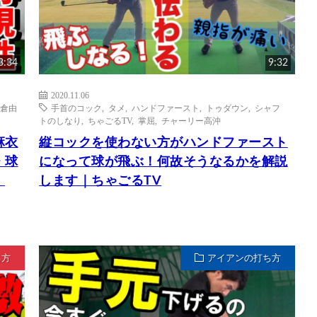
3:34
9:32
2020.11.06
倉由
手首のコック
,
タメ
,
ハンドファースト
,
トゥダウン
,
シャフ
トのしなり
,
ちゃごるTV
,
掌屈
,
チャーリー高沖
麻衣
縦コックを使わない方がハンドファースト
・球
になって球が飛ぶ！何故そうなるかを解説
｜
します｜ちゃごるTV
ち方
アイアンの打ち方