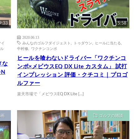
9:33
5:58
2020.06.13
マイ
みんなのゴルフダイジェスト
,
トゥダウン
,
ヒールに当たる
,
ゴル
中村修
,
ワクチンコンポ
ヒールを喰わないドライバー「ワクチンコ
メな
ンポ×メビウスEQ DX Lite カスタム」 試打
N
インプレッション 評価・クチコミ｜プロゴ
ルファー
楽天市場で「メビウスEQ DX Lite […]
動画
ゴルフの雑談