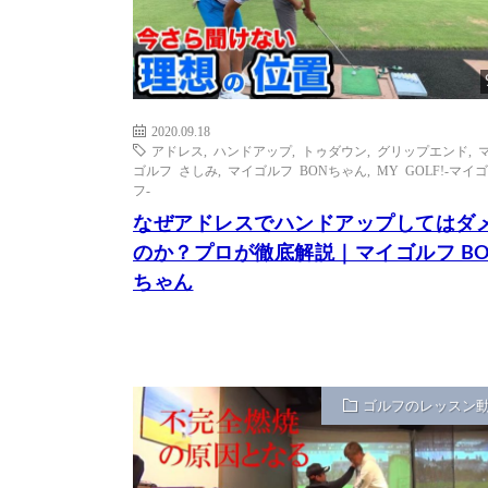
2020.09.18
アドレス
,
ハンドアップ
,
トゥダウン
,
グリップエンド
,
ゴルフ さしみ
,
マイゴルフ BONちゃん
,
MY GOLF!-マイ
フ-
なぜアドレスでハンドアップしてはダ
のか？プロが徹底解説｜マイゴルフ BO
ちゃん
ゴルフのレッスン