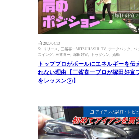
2020.04.13
リリース
,
三觜喜一MITSUHASHI TV
,
テークバック
,
バ
スイング
,
三觜喜一
,
塚田好宣
,
トゥダウン
,
始動
トッププロがボールにエネルギーを伝
れない理由【三觜喜一プロが塚田好宣
をレッスン②】
アイアンの試打・レビ