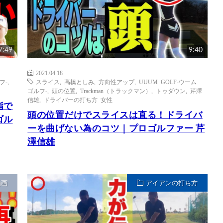
7:49
9:40
2021.04.18
フ-
,
スライス
,
高橋としみ
,
方向性アップ
,
UUUM GOLF-ウーム
ゴルフ-
,
頭の位置
,
Trackman（トラックマン）
,
トゥダウン
,
芹澤
信雄
,
ドライバーの打ち方 女性
指で
頭の位置だけでスライスは直る！ドライバ
ゴル
ーを曲げない為のコツ｜プロゴルファー 芹
澤信雄
動画
アイアンの打ち方