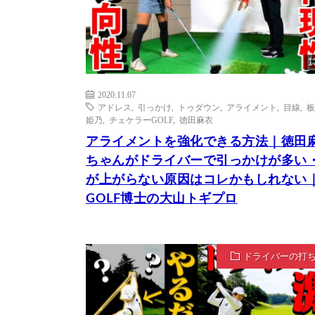
1
2020.11.07
アドレス
,
引っかけ
,
トゥダウン
,
アライメント
,
目線
,
板
姫乃
,
チェケラーGOLF
,
徳田麻衣
アライメントを強化できる方法｜徳田
ちゃんがドライバーで引っかけが多い
が上がらない原因はコレかもしれない
GOLF博士の大山トギプロ
ドライバーの打