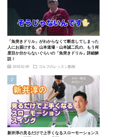
「魚突きドリル」がわからなくて断念してしまった
人にお届けする、山本道場・山本誠二氏の、もう何
度目か分からないぐらいの「魚突きドリル」詳細解
説！
2018.02.09
ゴルフのレッスン動画
新井淳の見るだけで上手くなるスローモーションス