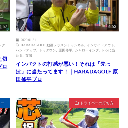
6:57
6:53
2020.01.31
ック
HARADAGOLF 動画レッスンチャンネル
,
インサイドアウト
,
ハンドアップ
,
トゥダウン
,
原田修平
,
シャローイング
,
トゥに当
たる
,
背屈
え切
インパクトの打感が悪い！それは「先っ
プロ
ぽ」に当たってます！｜HARADAGOLF 原
田修平プロ
ュー
ドライバーの打ち方