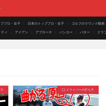
ト
ッププロ・女子
日本のトッププロ・女子
ゴルフのラウンド動画
リティ
アイアン
アプローチ
バンカー
パター
クラ
ち方
ドライバーの打ち方