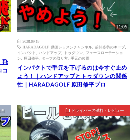
4:12
11:05
2020.09.19
HARADAGOLF 動画レッスンチャンネル
,
前傾姿勢のキープ
,
インパクト
,
ハンドアップ
,
トゥダウン
,
フェースローテーショ
ン
,
原田修平
,
ターフの取り方
,
手元の位置
！飛
インパクトで手元を下げるのは今すぐ止め
ロコ
よう！｜ハンドアップとトゥダウンの関係
性｜HARADAGOLF 原田修平プロ
動画
ドライバーの試打・レビュー