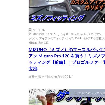
1
2019.11.07
MIZUNO（ミズノ）
,
ライ角
,
マッスルバックアイアン
,
ダウン
,
アイアンのフィッティング
,
DaichiゴルフTV
,
菅原大
Mizuno Pro 120
MIZUNO（ミズノ）のマッスルバック
アン Mizuno Pro 120 を買う！ミズノ
ッティング【前編】｜プロゴルファー 
大地
楽天市場で「Mizuno Pro 120 […]
ゴルフのレッスン