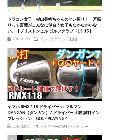
ドラコン女子・杉山美帆ちゃんのマン振り！｜万振
りって言葉がこんなに似合う女子もなかなかいな
い。【ブリストンヒル ゴルフクラブ H13-15】
2018.01.23
ゴルフのラウンド動画
ヤマハ RMX 118 ドライバー vs マルマン
DANGAN（ダンガン）7 ドライバー 比較 試打イン
プレッション｜GOLF PLAYING 4
2019.02.13
ドライバーの試打・レビュー