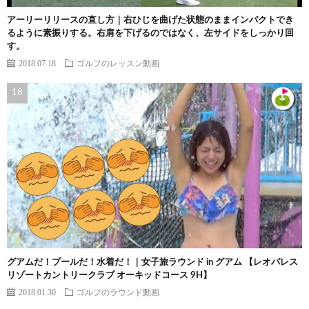
アーリーリリースの直し方｜右ひじを曲げた状態のままインパクトでき
るように素振りする。右肩を下げるのではなく、左サイドをしっかり回
す。
2018.07.18
ゴルフのレッスン動画
グアムだ！プールだ！水着だ！｜女子旅ラウンド in グアム 【レオパレス
リゾートカントリークラブ オーキッドコース 9H】
2018.01.30
ゴルフのラウンド動画