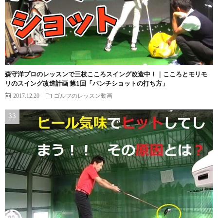
森守洋プロのレッスンで三枝こころスイング改造中！｜こころとモリモ
リのスイング改造計画 第1回「パンチショットの打ち方」
2017.12.20
ゴルフのレッスン動画