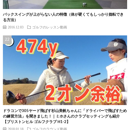
バックスイングが上がらない人の特徴（体が硬くてもしっかり捻転でき
る方法）
2016.12.03
ゴルフのレッスン動画
ドラコンで305ヤード飛ばす杉山美帆ちゃんに「ドライバーで飛ばすため
の練習方法」を聞きました！｜ミホさんのクラブセッティングも紹介
【ブリストンヒル ゴルフクラブ H1-2】
2018.01.18
ゴルフのラウンド動画