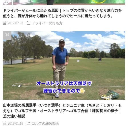
ドライバーがヒールに当たる原因｜トップの位置からいきなり遠心力を
使うと、腕が身体から離れてしまうのでヒールに当たってしまう。
2017.07.02
ドライバーの打ち方
山本道場の所属選手（いつき選手）とジュニア生（ちさと・しおり・も
えな）でゴルフ王国・オーストラリアへゴルフ合宿！練習初日の様子｜
芝の違い解説
2018.01.18
ゴルフの練習動画