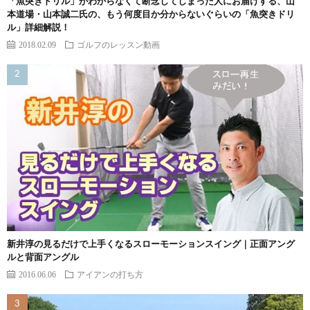
「魚突きドリル」がわからなくて断念してしまった人にお届けする、山
本道場・山本誠二氏の、もう何度目か分からないぐらいの「魚突きドリ
ル」詳細解説！
2018.02.09
ゴルフのレッスン動画
新井淳の見るだけで上手くなるスローモーションスイング｜正面アング
ルと背面アングル
2016.06.06
アイアンの打ち方