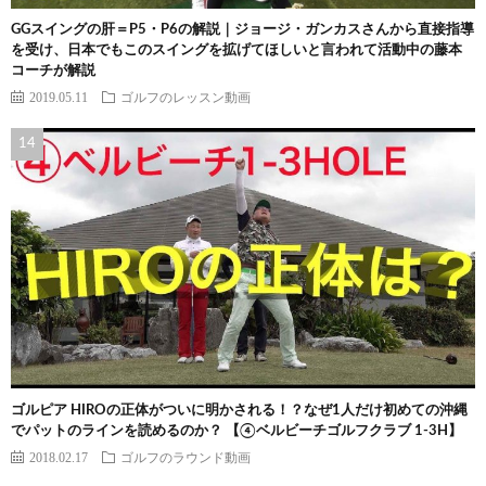
GGスイングの肝＝P5・P6の解説｜ジョージ・ガンカスさんから直接指導
を受け、日本でもこのスイングを拡げてほしいと言われて活動中の藤本
コーチが解説
2019.05.11
ゴルフのレッスン動画
ゴルピア HIROの正体がついに明かされる！？なぜ1人だけ初めての沖縄
でパットのラインを読めるのか？ 【④ベルビーチゴルフクラブ 1-3H】
2018.02.17
ゴルフのラウンド動画