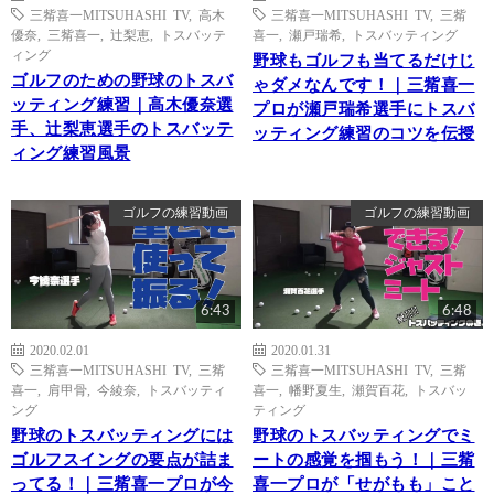
三觜喜一MITSUHASHI TV
,
高木
三觜喜一MITSUHASHI TV
,
三觜
優奈
,
三觜喜一
,
辻梨恵
,
トスバッテ
喜一
,
瀬戸瑞希
,
トスバッティング
ィング
野球もゴルフも当てるだけじ
ゴルフのための野球のトスバ
ゃダメなんです！｜三觜喜一
ッティング練習｜高木優奈選
プロが瀬戸瑞希選手にトスバ
手、辻梨恵選手のトスバッテ
ッティング練習のコツを伝授
ィング練習風景
ゴルフの練習動画
ゴルフの練習動画
6:43
6:48
2020.02.01
2020.01.31
三觜喜一MITSUHASHI TV
,
三觜
三觜喜一MITSUHASHI TV
,
三觜
喜一
,
肩甲骨
,
今綾奈
,
トスバッティ
喜一
,
幡野夏生
,
瀬賀百花
,
トスバッ
ング
ティング
野球のトスバッティングには
野球のトスバッティングでミ
ゴルフスイングの要点が詰ま
ートの感覚を掴もう！｜三觜
ってる！｜三觜喜一プロが今
喜一プロが「せがもも」こと