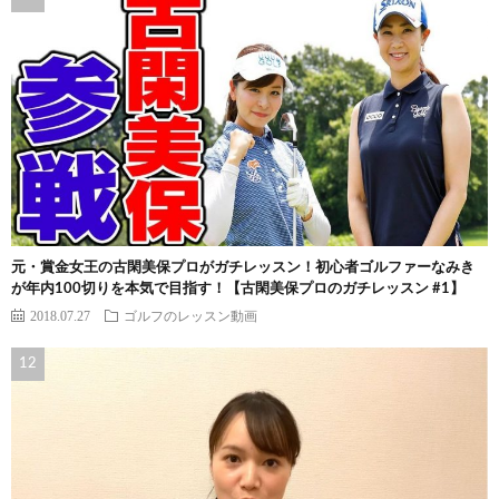
元・賞金女王の古閑美保プロがガチレッスン！初心者ゴルファーなみき
が年内100切りを本気で目指す！【古閑美保プロのガチレッスン #1】
2018.07.27
ゴルフのレッスン動画