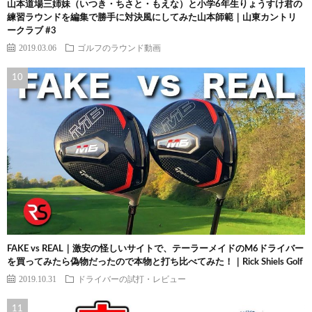
山本道場三姉妹（いつき・ちさと・もえな）と小学6年生りょうすけ君の
練習ラウンドを編集で勝手に対決風にしてみた山本師範｜山東カントリ
ークラブ #3
2019.03.06
ゴルフのラウンド動画
FAKE vs REAL｜激安の怪しいサイトで、テーラーメイドのM6ドライバー
を買ってみたら偽物だったので本物と打ち比べてみた！｜Rick Shiels Golf
2019.10.31
ドライバーの試打・レビュー