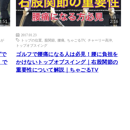
4:51
2:16
2017.01.23
上が
トップの位置
,
股関節
,
腰痛
,
ちゃごるTV
,
チャーリー高沖
,
トップオブスイング
グで
ゴルフで腰痛になる人は必見！腰に負担を
」で
かけないトップオブスイング｜右股関節の
重要性について解説｜ちゃごるTV