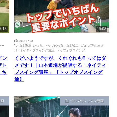
5:18
15:08
2018.12.28
ャー
山本道場 いつき
,
トップの位置
,
山本誠二
,
ゴルフTV山本道
場
,
ネイティブスイング講座
,
トップオブスイング
イン
くどいようですが、くれぐれも作ってはダ
ぜト
メです！｜山本道場が提唱する「ネイティ
｜ち
ブスイング講座」 【トップオブスイング
編】
動画
ゴルフのレッスン動画