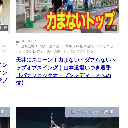
1:08
12:40
2019.03.27
UM
山本道場 いつき
,
山本誠二
,
ゴルフTV山本道場
,
パナソニッ
ーズ
,
クオープンレディースへの道
,
トップオブスイング
天井にスコーン！力まない・ダフらないト
イン
ップオブスイング｜山本道場いつき選手
イン
【パナソニックオープンレディースへの
学プ
道】
動画
ゴルフのレッスン動画