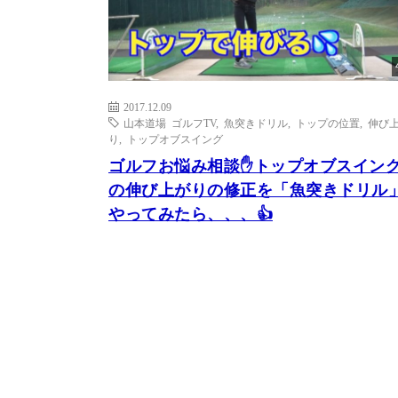
2017.12.09
山本道場 ゴルフTV
,
魚突きドリル
,
トップの位置
,
伸び
り
,
トップオブスイング
ゴルフお悩み相談✋トップオブスイン
の伸び上がりの修正を「魚突きドリル
やってみたら、、、👍