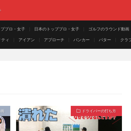
ト
ッププロ・女子
日本のトッププロ・女子
ゴルフのラウンド動画
リティ
アイアン
アプローチ
バンカー
パター
クラ
動画
ドライバーの打ち方