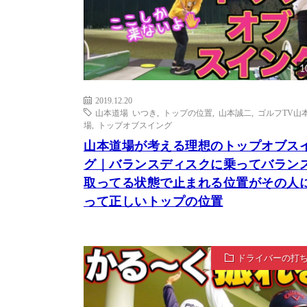
1
2019.12.20
山本道場 いつき
,
トップの位置
,
山本誠二
,
ゴルフTV山
場
,
トップオブスイング
山本道場が考える理想のトップオブス
グ｜バランスディスクに乗ってバラン
取ってる状態で止まれる位置がその人
って正しいトップの位置
ドライバーの打