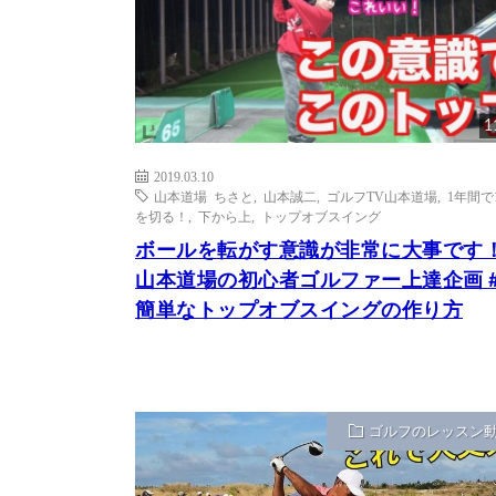
1
2019.03.10
山本道場 ちさと
,
山本誠二
,
ゴルフTV山本道場
,
1年間で1
を切る！
,
下から上
,
トップオブスイング
ボールを転がす意識が非常に大事です
山本道場の初心者ゴルファー上達企画 #
簡単なトップオブスイングの作り方
ゴルフのレッスン