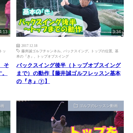
4:13
3:34
2017.12.18
トッ
藤井誠ゴルフチャンネル
,
バックスイング
,
トップの位置
,
基
本の『き』
,
トップオブスイング
 そ
バックスイング後半（トップオブスイング
す。
まで）の動作【藤井誠ゴルフレッスン基本
の『き』⑦】
動画
ゴルフのレッスン動画