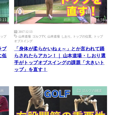
2:11
6:58
2017.12.13
トップ
山本道場 ゴルフTV
,
山本道場 しおり
,
トップの位置
,
トップ
オブスイング
ラブ
「身体が柔らかいねぇ～」とか言われて踊
に低
らされたらアカン！｜ 山本道場・しおり選
手がトップオブスイングの課題「大きいト
ップ」を直す！
動画
ゴルフの雑談