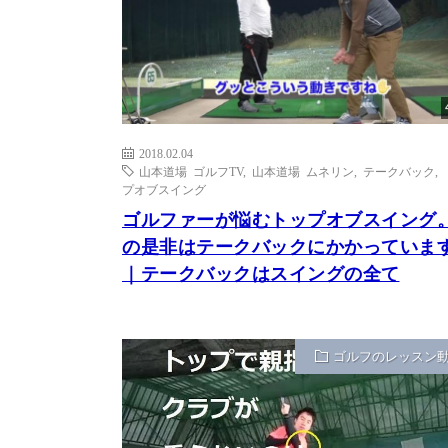
2018.02.04
山本道場 ゴルフTV
,
山本道場 ムネリン
,
テークバック
,
プオブスイング
ゴルファーが悩むトップオブスイング。
の是非はテークバックにかかっていま
｜テークバックはスイングの全て
ゴルフのレッスン