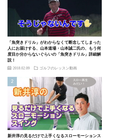
「魚突きドリル」がわからなくて断念してしまった
人にお届けする、山本道場・山本誠二氏の、もう何
度目か分からないぐらいの「魚突きドリル」詳細解
説！
2018.02.09
ゴルフのレッスン動画
新井淳の見るだけで上手くなるスローモーションス