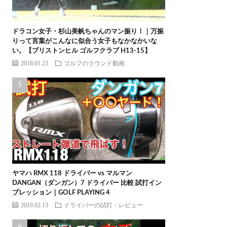
ドラコン女子・杉山美帆ちゃんのマン振り！｜万振
りって言葉がこんなに似合う女子もなかなかいな
い。【ブリストンヒル ゴルフクラブ H13-15】
2018.01.23
ゴルフのラウンド動画
ヤマハ RMX 118 ドライバー vs マルマン
DANGAN（ダンガン）7 ドライバー 比較 試打イン
プレッション｜GOLF PLAYING 4
2019.02.13
ドライバーの試打・レビュー