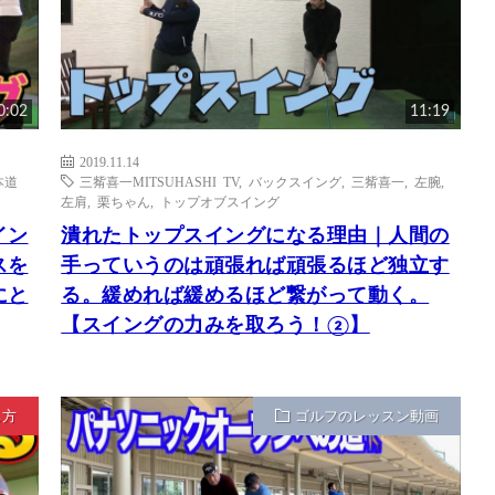
0:02
11:19
2019.11.14
本道
三觜喜一MITSUHASHI TV
,
バックスイング
,
三觜喜一
,
左腕
,
左肩
,
栗ちゃん
,
トップオブスイング
イン
潰れたトップスイングになる理由｜人間の
スを
手っていうのは頑張れば頑張るほど独立す
にと
る。緩めれば緩めるほど繋がって動く。
【スイングの力みを取ろう！②】
ち方
ゴルフのレッスン動画