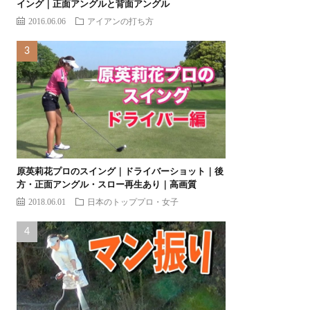
イング｜正面アングルと背面アングル
2016.06.06
アイアンの打ち方
原英莉花プロのスイング｜ドライバーショット｜後
方・正面アングル・スロー再生あり｜高画質
2018.06.01
日本のトッププロ・女子