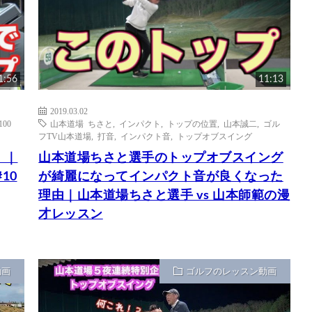
1:56
11:13
2019.03.02
00
山本道場 ちさと
,
インパクト
,
トップの位置
,
山本誠二
,
ゴル
フTV山本道場
,
打音
,
インパクト音
,
トップオブスイング
！｜
山本道場ちさと選手のトップオブスイング
10
が綺麗になってインパクト音が良くなった
理由｜山本道場ちさと選手 vs 山本師範の漫
才レッスン
動画
ゴルフのレッスン動画