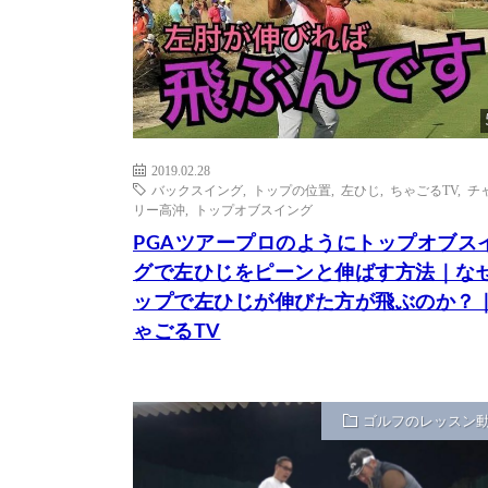
2019.02.28
バックスイング
,
トップの位置
,
左ひじ
,
ちゃごるTV
,
チ
リー高沖
,
トップオブスイング
PGAツアープロのようにトップオブス
グで左ひじをピーンと伸ばす方法｜な
ップで左ひじが伸びた方が飛ぶのか？
ゃごるTV
ゴルフのレッスン