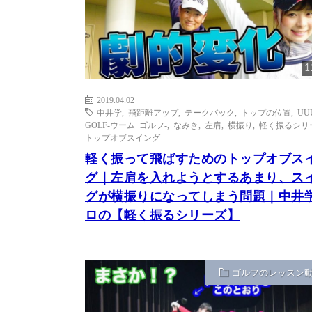
1
2019.04.02
中井学
,
飛距離アップ
,
テークバック
,
トップの位置
,
UU
GOLF-ウーム ゴルフ-
,
なみき
,
左肩
,
横振り
,
軽く振るシリ
トップオブスイング
軽く振って飛ばすためのトップオブス
グ｜左肩を入れようとするあまり、ス
グが横振りになってしまう問題｜中井
ロの【軽く振るシリーズ】
ゴルフのレッスン