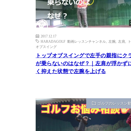
2017.12.17
HARADAGOLF 動画レッスンチャンネル
,
左腕
,
左肩
,
オブスイング
トップオブスイングで左手の親指にク
が乗らないのはなぜ？｜左肩が浮かず
く抑えた状態で左腕を上げる
ゴルフのレッスン