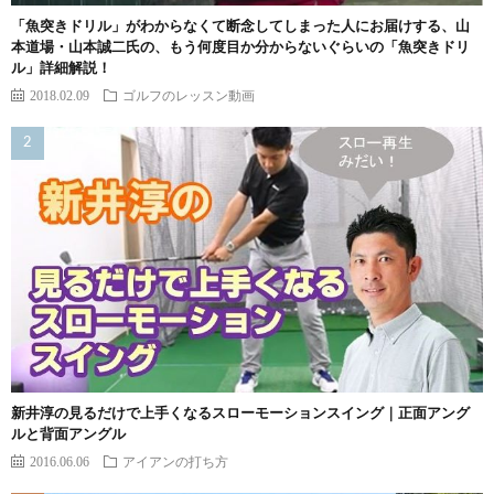
「魚突きドリル」がわからなくて断念してしまった人にお届けする、山
本道場・山本誠二氏の、もう何度目か分からないぐらいの「魚突きドリ
ル」詳細解説！
2018.02.09
ゴルフのレッスン動画
新井淳の見るだけで上手くなるスローモーションスイング｜正面アング
ルと背面アングル
2016.06.06
アイアンの打ち方