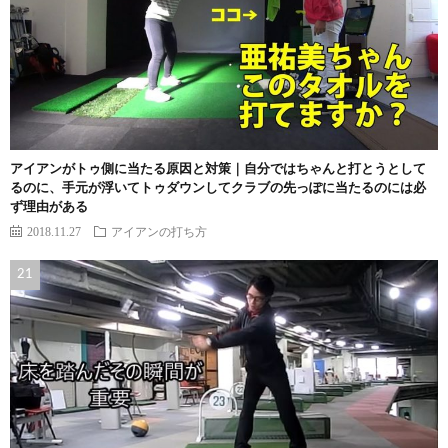
アイアンがトゥ側に当たる原因と対策｜自分ではちゃんと打とうとして
るのに、手元が浮いてトゥダウンしてクラブの先っぽに当たるのには必
ず理由がある
2018.11.27
アイアンの打ち方