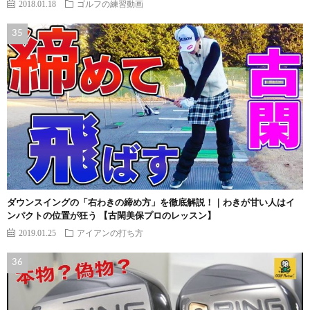
2018.01.18
ゴルフの練習動画
ダウンスイングの「右わきの締め方」を徹底解説！｜わきが甘い人はイ
ンパクトの位置が狂う 【古閑美保プロのレッスン】
2019.01.25
アイアンの打ち方