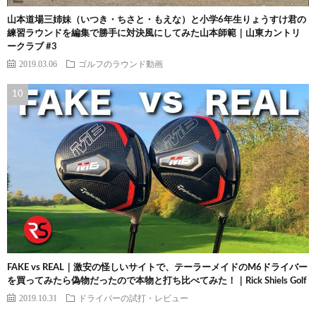
山本道場三姉妹（いつき・ちさと・もえな）と小学6年生りょうすけ君の
練習ラウンドを編集で勝手に対決風にしてみた山本師範｜山東カントリ
ークラブ #3
2019.03.06
ゴルフのラウンド動画
FAKE vs REAL｜激安の怪しいサイトで、テーラーメイドのM6ドライバー
を買ってみたら偽物だったので本物と打ち比べてみた！｜Rick Shiels Golf
2019.10.31
ドライバーの試打・レビュー