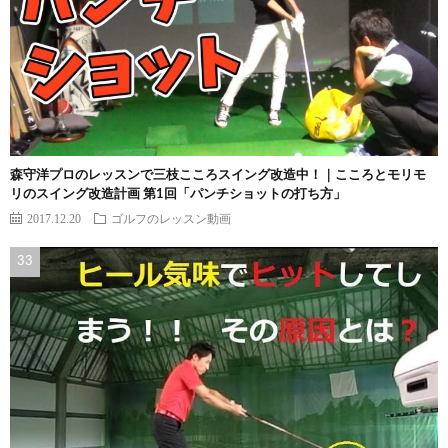
森守洋プロのレッスンで三枝こころスイング改造中！｜こころとモリモ
リのスイング改造計画 第1回「パンチショットの打ち方」
2017.12.20
ゴルフのレッスン動画