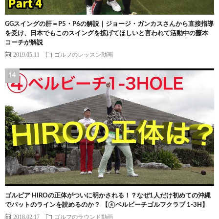
GGスイングの肝＝P5・P6の解説｜ジョージ・ガンカスさんから直接指導
を受け、日本でもこのスイングを拡げてほしいと言われて活動中の藤本
コーチが解説
2019.05.11
ゴルフのレッスン動画
ゴルピア HIROの正体がついに明かされる！？なぜ1人だけ初めての沖縄
でパットのラインを読めるのか？ 【④ベルビーチゴルフクラブ 1-3H】
2018.02.17
ゴルフのラウンド動画