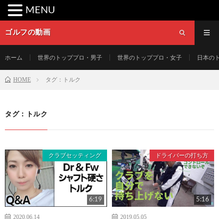
MENU
ゴルフの動画
ホーム
世界のトッププロ・男子
世界のトッププロ・女子
日本の
HOME
タグ：トルク
タグ：トルク
クラブセッティング
ドライバーの打ち方
6:19
5:16
2020.06.14
2019.05.05