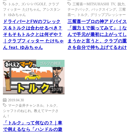
トルク
,
ズバババ!GOLF
,
クラブ
三觜喜一MITSUHASHI TV
,
脱力
,
フィッター たけちゃん
,
アシスタン
テークバック
,
バックスイング
,
三觜
ト ゆみちゃん
喜一
,
トルク
,
グリッププレッシャー
ドライバーとFWのフレック
三觜喜一プロの神アドバイス
ス＆トルクは合わせるべき？
「握力１で振ってみて」｜な
そもそもトルクとは何ぞや？
んで手元が最初に上がってし
｜クラブフィッター たけちゃ
まうかと言うと、クラブの重
ん feat. ゆみちゃん
さを自分で持ち上げてるわけ
ゴルフの雑談
10:39
2019.04.30
マーク金井チャンネル
,
トルク
,
シャフトのねじれ
,
教えてマークさ
ん！
「トルク」って何なの？｜車
で例えるなら「ハンドルの遊