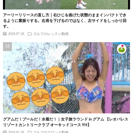
アーリーリリースの直し方｜右ひじを曲げた状態のままインパクトでき
るように素振りする。右肩を下げるのではなく、左サイドをしっかり回
す。
2018.07.18
ゴルフのレッスン動画
グアムだ！プールだ！水着だ！｜女子旅ラウンド in グアム 【レオパレス
リゾートカントリークラブ オーキッドコース 9H】
2018.01.30
ゴルフのラウンド動画