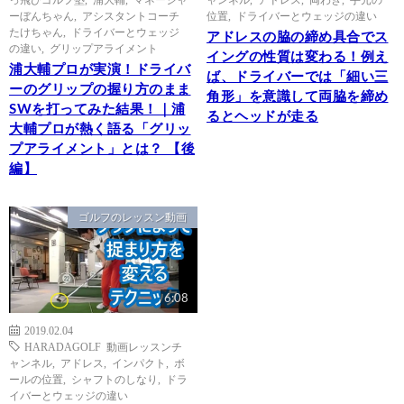
ーぼんちゃん
,
アシスタントコーチ
位置
,
ドライバーとウェッジの違い
たけちゃん
,
ドライバーとウェッジ
アドレスの脇の締め具合でス
の違い
,
グリップアライメント
イングの性質は変わる！例え
浦大輔プロが実演！ドライバ
ば、ドライバーでは「細い三
ーのグリップの握り方のまま
角形」を意識して両脇を締め
SWを打ってみた結果！｜浦
るとヘッドが走る
大輔プロが熱く語る「グリッ
プアライメント」とは？ 【後
編】
ゴルフのレッスン動画
6:08
2019.02.04
HARADAGOLF 動画レッスンチ
ャンネル
,
アドレス
,
インパクト
,
ボ
ールの位置
,
シャフトのしなり
,
ドラ
イバーとウェッジの違い