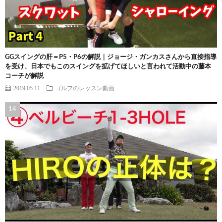
GGスイングの肝＝P5・P6の解説｜ジョージ・ガンカスさんから直接指導
を受け、日本でもこのスイングを拡げてほしいと言われて活動中の藤本
コーチが解説
2019.05.11
ゴルフのレッスン動画