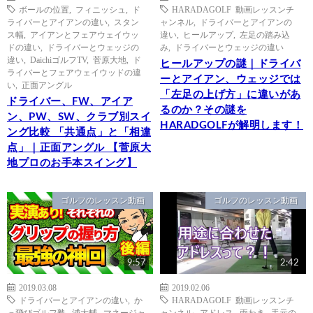
ボールの位置
,
フィニッシュ
,
ド
HARADAGOLF 動画レッスンチ
ライバーとアイアンの違い
,
スタン
ャンネル
,
ドライバーとアイアンの
ス幅
,
アイアンとフェアウェイウッ
違い
,
ヒールアップ
,
左足の踏み込
ドの違い
,
ドライバーとウェッジの
み
,
ドライバーとウェッジの違い
違い
,
DaichiゴルフTV
,
菅原大地
,
ド
ヒールアップの謎｜ドライバ
ライバーとフェアウェイウッドの違
ーとアイアン、ウェッジでは
い
,
正面アングル
「左足の上げ方」に違いがあ
ドライバー、FW、アイア
るのか？その謎を
ン、PW、SW、クラブ別スイ
HARADGOLFが解明します！
ング比較 「共通点」と「相違
点」｜正面アングル 【菅原大
地プロのお手本スイング】
ゴルフのレッスン動画
ゴルフのレッスン動画
9:57
2:42
2019.03.08
2019.02.06
ドライバーとアイアンの違い
,
か
HARADAGOLF 動画レッスンチ
っ飛びゴルフ塾
,
浦大輔
,
マネージャ
ャンネル
,
アドレス
,
両わき
,
手元の