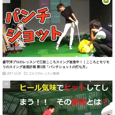
森守洋プロのレッスンで三枝こころスイング改造中！｜こころとモリモ
リのスイング改造計画 第1回「パンチショットの打ち方」
2017.12.20
ゴルフのレッスン動画