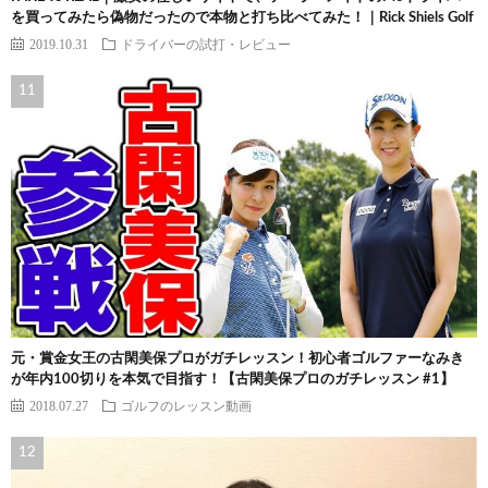
を買ってみたら偽物だったので本物と打ち比べてみた！｜Rick Shiels Golf
2019.10.31
ドライバーの試打・レビュー
元・賞金女王の古閑美保プロがガチレッスン！初心者ゴルファーなみき
が年内100切りを本気で目指す！【古閑美保プロのガチレッスン #1】
2018.07.27
ゴルフのレッスン動画