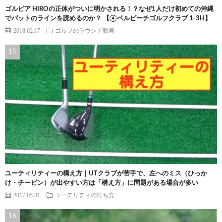
ゴルピア HIROの正体がついに明かされる！？なぜ1人だけ初めての沖縄
でパットのラインを読めるのか？ 【④ベルビーチゴルフクラブ 1-3H】
2018.02.17
ゴルフのラウンド動画
ユーティリティーの構え方｜UTクラブが苦手で、左へのミス（ひっか
け・チーピン）が出やすい方は「構え方」に問題がある場合が多い
2017.05.31
ユーテリティの打ち方