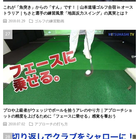
これが「魚突き」からの「すん」です！｜山本道場ゴルフ合宿 in オース
トラリア｜ちさと選手の練習風景「地面反力スイング」の真実とは？
2018.01.29
ゴルフの練習動画
プロや上級者がウェッジでボールを拾うアレのやり方｜アプローチショ
ットの精度を上げるために「フェースに乗せる」感覚を養おう
2018.07.02
アプローチの打ち方