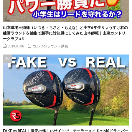
山本道場三姉妹（いつき・ちさと・もえな）と小学6年生りょうすけ君の
練習ラウンドを編集で勝手に対決風にしてみた山本師範｜山東カントリ
ークラブ #3
2019.03.06
ゴルフのラウンド動画
FAKE vs REAL｜激安の怪しいサイトで、テーラーメイドのM6ドライバー