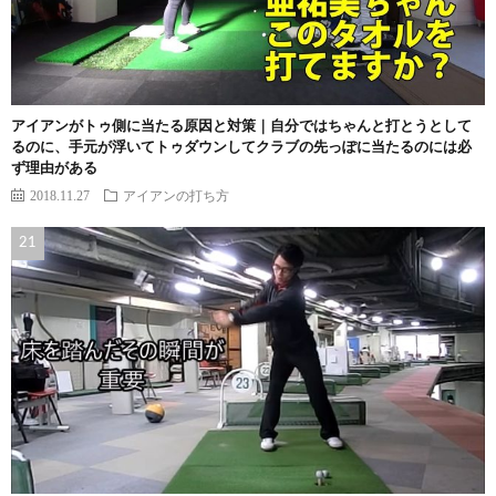
アイアンがトゥ側に当たる原因と対策｜自分ではちゃんと打とうとして
るのに、手元が浮いてトゥダウンしてクラブの先っぽに当たるのには必
ず理由がある
2018.11.27
アイアンの打ち方