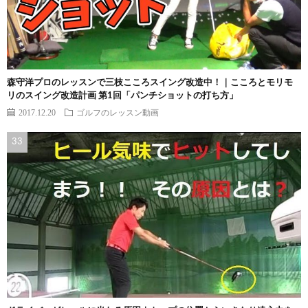
森守洋プロのレッスンで三枝こころスイング改造中！｜こころとモリモ
リのスイング改造計画 第1回「パンチショットの打ち方」
2017.12.20
ゴルフのレッスン動画