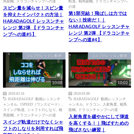
馬龍輔
,
ドラコンチャンプへの道
軌道
,
相馬龍輔
,
ドラコンチャンプへ
の道
スピン量を減らせ！スピン量
第1部完結！飛ばしは力では
を抑えたインパクトの方法｜
ない！技術だ！｜
HARADAGOLF レッスンチャ
HARADAGOLF レッスンチャ
レンジ 第2弾 【ドラコンチャ
レンジ 第2弾 【ドラコンチャ
ンプへの道#5】
ンプへの道#4】
ゴルフのレッスン動画
ゴルフのレッスン動画
10:08
10:02
2019.03.16
2019.03.09
HARADAGOLF 動画レッスンチ
HARADAGOLF 動画レッスンチ
ャンネル
,
1SPEED（ワンスピード）
,
ャンネル
,
ドラコン
,
入射角度
,
相馬
スイング軌道
,
シャフトのしなり
,
相
龍輔
,
ドラコンチャンプへの道
馬龍輔
,
ドラコンチャンプへの道
入射角度を緩やかにして弾道
スイング軌道だけでなくシャ
を高くする！｜飛ばすための
フトのしなりを利用すれば飛
飛ばさない練習｜