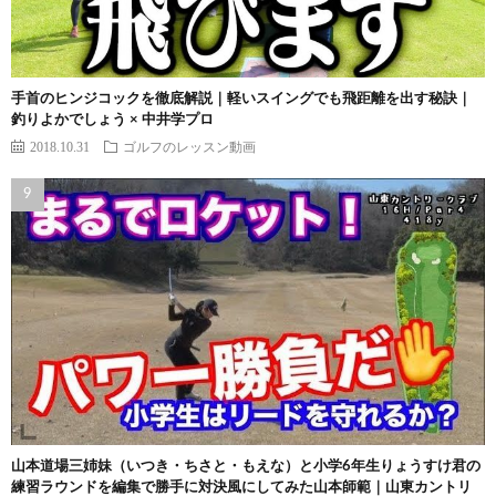
手首のヒンジコックを徹底解説｜軽いスイングでも飛距離を出す秘訣｜
釣りよかでしょう × 中井学プロ
2018.10.31
ゴルフのレッスン動画
山本道場三姉妹（いつき・ちさと・もえな）と小学6年生りょうすけ君の
練習ラウンドを編集で勝手に対決風にしてみた山本師範｜山東カントリ