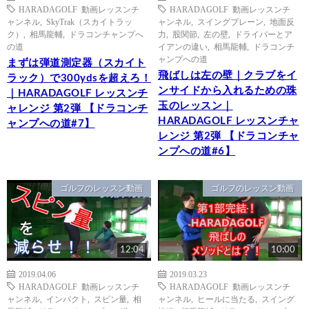
HARADAGOLF 動画レッスンチ
HARADAGOLF 動画レッスンチ
ャンネル
,
SkyTrak（スカイトラッ
ャンネル
,
スイングプレーン
,
地面反
ク）
,
相馬龍輔
,
ドラコンチャンプへ
力
,
股関節
,
左の壁
,
ドライバーとア
の道
イアンの違い
,
相馬龍輔
,
ドラコンチ
ャンプへの道
まずは弾道測定器（スカイト
飛ばしは左の壁｜クラブをイ
ラック）で300ydsを超えろ！
ンサイドから入れるための珠
｜HARADAGOLF レッスンチ
玉のレッスン｜
ャレンジ 第2弾 【ドラコンチ
HARADAGOLF レッスンチャ
ャンプへの道#7】
レンジ 第2弾 【ドラコンチャ
ンプへの道#6】
ゴルフのレッスン動画
ゴルフのレッスン動画
12:04
10:00
2019.04.06
2019.03.23
HARADAGOLF 動画レッスンチ
HARADAGOLF 動画レッスンチ
ャンネル
,
インパクト
,
スピン量
,
相
ャンネル
,
ヒールに当たる
,
スイング