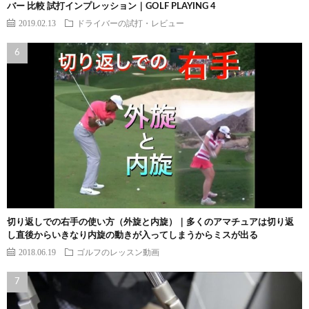
バー 比較 試打インプレッション｜GOLF PLAYING 4
2019.02.13
ドライバーの試打・レビュー
切り返しでの右手の使い方（外旋と内旋）｜多くのアマチュアは切り返
し直後からいきなり内旋の動きが入ってしまうからミスが出る
2018.06.19
ゴルフのレッスン動画