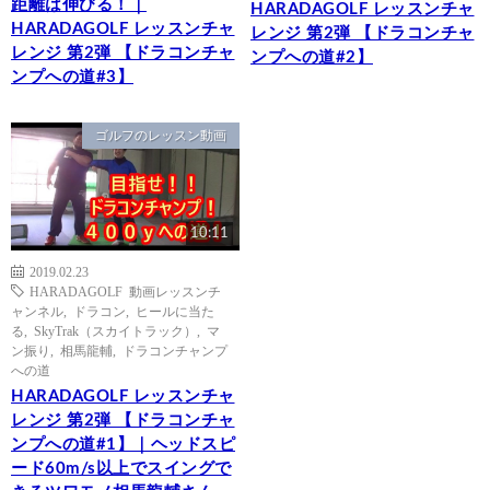
距離は伸びる！｜
HARADAGOLF レッスンチャ
HARADAGOLF レッスンチャ
レンジ 第2弾 【ドラコンチャ
レンジ 第2弾 【ドラコンチャ
ンプへの道#2】
ンプへの道#3】
ゴルフのレッスン動画
10:11
2019.02.23
HARADAGOLF 動画レッスンチ
ャンネル
,
ドラコン
,
ヒールに当た
る
,
SkyTrak（スカイトラック）
,
マ
ン振り
,
相馬龍輔
,
ドラコンチャンプ
への道
HARADAGOLF レッスンチャ
レンジ 第2弾 【ドラコンチャ
ンプへの道#1】｜ヘッドスピ
ード60m/s以上でスイングで