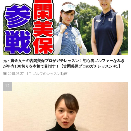
元・賞金女王の古閑美保プロがガチレッスン！初心者ゴルファーなみき
が年内100切りを本気で目指す！【古閑美保プロのガチレッスン #1】
2018.07.27
ゴルフのレッスン動画