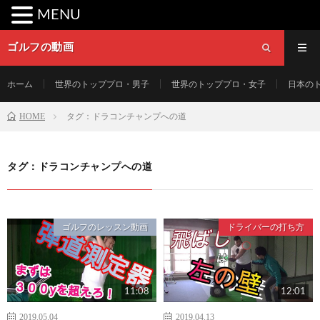
MENU
ゴルフの動画
ホーム
世界のトッププロ・男子
世界のトッププロ・女子
日本の
HOME
タグ：ドラコンチャンプへの道
タグ：ドラコンチャンプへの道
ゴルフのレッスン動画
ドライバーの打ち方
11:08
12:01
2019.05.04
2019.04.13