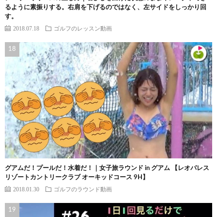
るように素振りする。右肩を下げるのではなく、左サイドをしっかり回
す。
2018.07.18
ゴルフのレッスン動画
グアムだ！プールだ！水着だ！｜女子旅ラウンド in グアム 【レオパレス
リゾートカントリークラブ オーキッドコース 9H】
2018.01.30
ゴルフのラウンド動画