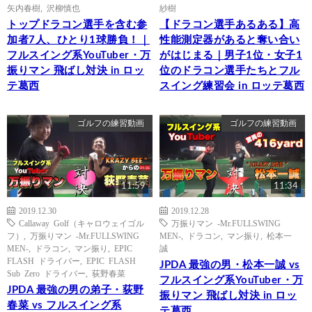
矢内春樹
,
沢柳慎也
紗樹
トップドラコン選手を含む参
【ドラコン選手あるある】高
加者7人、ひとり1球勝負！｜
性能測定器があると奪い合い
フルスイング系YouTuber・万
がはじまる｜男子1位・女子1
振りマン 飛ばし対決 in ロッ
位のドラコン選手たちとフル
テ葛西
スイング練習会 in ロッテ葛西
ゴルフの練習動画
ゴルフの練習動画
11:59
11:34
2019.12.30
2019.12.28
Callaway Golf（キャロウェイゴル
万振りマン -Mr.FULLSWING
フ）
,
万振りマン -Mr.FULLSWING
MEN-
,
ドラコン
,
マン振り
,
松本一
MEN-
,
ドラコン
,
マン振り
,
EPIC
誠
FLASH ドライバー
,
EPIC FLASH
JPDA 最強の男・松本一誠 vs
Sub Zero ドライバー
,
荻野春菜
フルスイング系YouTuber・万
JPDA 最強の男の弟子・荻野
振りマン 飛ばし対決 in ロッ
春菜 vs フルスイング系
テ葛西