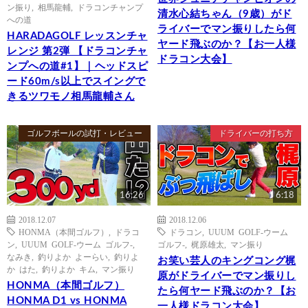
ン振り
,
相馬龍輔
,
ドラコンチャンプ
清水心結ちゃん（9歳）がド
への道
ライバーでマン振りしたら何
HARADAGOLF レッスンチャ
ヤード飛ぶのか？【お一人様
レンジ 第2弾 【ドラコンチャ
ドラコン大会】
ンプへの道#1】｜ヘッドスピ
ード60m/s以上でスイングで
きるツワモノ相馬龍輔さん
ゴルフボールの試打・レビュー
ドライバーの打ち方
16:26
6:18
2018.12.07
2018.12.06
HONMA（本間ゴルフ）
,
ドラコ
ドラコン
,
UUUM GOLF-ウーム
ン
,
UUUM GOLF-ウーム ゴルフ-
,
ゴルフ-
,
梶原雄太
,
マン振り
なみき
,
釣りよか よーらい
,
釣りよ
お笑い芸人のキングコング梶
か はた
,
釣りよか キム
,
マン振り
原がドライバーでマン振りし
HONMA（本間ゴルフ）
たら何ヤード飛ぶのか？【お
HONMA D1 vs HONMA
一人様ドラコン大会】