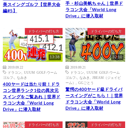
手・杉山美帆ちゃん｜世界ド
美スイングゴルフ【世界大会
ラコン大会「World Long
編#5】
Drive」に潜入取材
ドライバーの打ち方
ドライバーの打ち方
13:38
32:10
2019.09.22
2019.09.21
ドラコン
,
UUUM GOLF-ウーム
ドラコン
,
UUUM GOLF-ウーム
ゴルフ-
,
なみき
ゴルフ-
,
なみき
,
JBEAM（ジェイビ
ーム）
,
GGごとう
400ヤードは当たり前！ドラ
驚愕の400ヤード級ドライバ
コン世界ランク1位の異次元
ースイングがこちら！｜世界
スイングをご覧あれ｜世界ド
ドラコン大会「World Long
ラコン大会「World Long
Drive」に潜入取材
Drive」に潜入取材
ドライバーの打ち方
ドライバーの打ち方