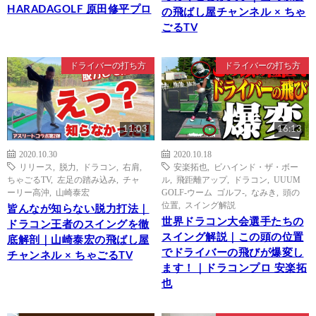
HARADAGOLF 原田修平プロ
の飛ばし屋チャンネル × ちゃ
ごるTV
ドライバーの打ち方
ドライバーの打ち方
11:03
16:13
2020.10.30
2020.10.18
リリース
,
脱力
,
ドラコン
,
右肩
,
安楽拓也
,
ビハインド・ザ・ボー
ちゃごるTV
,
左足の踏み込み
,
チャ
ル
,
飛距離アップ
,
ドラコン
,
UUUM
ーリー高沖
,
山崎泰宏
GOLF-ウーム ゴルフ-
,
なみき
,
頭の
位置
,
スイング解説
皆んなが知らない脱力打法｜
世界ドラコン大会選手たちの
ドラコン王者のスイングを徹
スイング解説｜この頭の位置
底解剖｜山崎泰宏の飛ばし屋
でドライバーの飛びが爆変し
チャンネル × ちゃごるTV
ます！｜ドラコンプロ 安楽拓
也