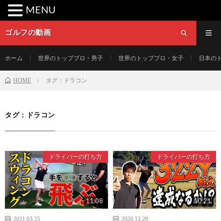
MENU
ゴルフの動画
ホーム
世界のトッププロ・男子
世界のトッププロ・女子
日本の
HOME
タグ：ドラコン
タグ：ドラコン
ドライバーの打ち方
ドライバーの打ち方
11:08
10:21
2021.03.25
2020.12.29