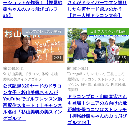
ーショットが炸裂！【押尾紗
さんがドライバーでマン振り
樹ちゃんのぶっ飛びゴルフ
したら何ヤード飛ぶのか？
#5】
【お一人様ドラコン大会】
ゴルフのレッスン動画
ゴルフのラウンド動画
2:21
16:55
2019.06.11
2019.06.11
杉山美帆
,
ドラコン
,
体幹
,
杉山
ringolf - リンゴルフ
,
三枝こころ
,
美帆の美スイングゴルフ
股関節
,
ドラコン
,
ストレッチ
,
トゥ
ダウン
,
肩甲骨
,
山崎泰宏
,
押尾紗樹
,
公式記録320ヤードのドラコ
肩関節
ン女子・杉山美帆ちゃんが
ドラコンプロ・山崎泰宏さん
YouTubeでゴルフレッスン動
も登場！シニアの方向けの飛
画配信スタート！｜チャンネ
距離を保つコツはストレッチ
ル名は「杉山美帆の美スイン
【押尾紗樹ちゃんのぶっ飛び
グゴルフ」
ゴルフ#4】