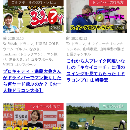
ゴルフボールの試打・レビュー
ドライバーの打ち方
23:39
18:44
2020.09.16
2020.02.22
Volvik
,
ドラコン
,
UUUM GOLF-
ドラコン
,
キウイコーチゴルフチ
ウーム ゴルフ-
,
なみき
,
ャンネル
,
山崎泰宏
,
山崎泰宏の飛ば
Trackman（トラックマン）
,
マン振
し屋チャンネル
り
,
進藤大典
,
S4 ゴルフボール
,
これから大ブレイク間違いな
VIVID ゴルフボール
しの「キウイコーチ」に僕の
プロキャディ・進藤大典さん
スイングを見てもらった｜ド
がドライバーでマン振りした
ラコンプロ 山崎泰宏
ら何ヤード飛ぶのか？【お一
人様ドラコン大会】
ドライバーの打ち方
ゴルフの雑談