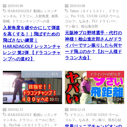
2019.03.09
2019.03.08
HARADAGOLF 動画レッスンチ
Titleist（タイトリスト）
,
ドラコ
ャンネル
,
ドラコン
,
入射角度
,
相馬
ン
,
Pro V1X
,
UUUM GOLF-ウーム
龍輔
,
ドラコンチャンプへの道
ゴルフ-
,
なみき
,
TS3 ドライバー
,
マン振り
,
桧山進次郎
入射角度を緩やかにして弾道
元阪神プロ野球選手・代打の
を高くする！｜飛ばすための
神様！桧山進次郎さんがドラ
飛ばさない練習｜
イバーでマン振りしたら何ヤ
HARADAGOLF レッスンチャ
ード飛ぶのか？【お一人様ド
レンジ 第2弾 【ドラコンチャ
ラコン大会】
ンプへの道#2】
ゴルフのレッスン動画
ドライバーの打ち方
10:11
5:34
2019.02.23
2018.12.24
HARADAGOLF 動画レッスンチ
ドラコン
,
UUUM GOLF-ウーム
ャンネル
,
ドラコン
,
ヒールに当た
ゴルフ-
,
なみき
,
マン振り
,
清水心結
る
,
SkyTrak（スカイトラック）
,
マ
世界ジュニアチャンピオンの