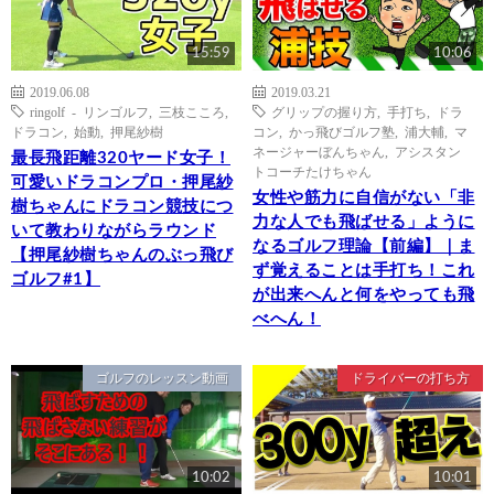
15:59
10:06
2019.06.08
2019.03.21
ringolf - リンゴルフ
,
三枝こころ
,
グリップの握り方
,
手打ち
,
ドラ
ドラコン
,
始動
,
押尾紗樹
コン
,
かっ飛びゴルフ塾
,
浦大輔
,
マ
ネージャーぼんちゃん
,
アシスタン
最長飛距離320ヤード女子！
トコーチたけちゃん
可愛いドラコンプロ・押尾紗
女性や筋力に自信がない「非
樹ちゃんにドラコン競技につ
力な人でも飛ばせる」ように
いて教わりながらラウンド
なるゴルフ理論【前編】｜ま
【押尾紗樹ちゃんのぶっ飛び
ず覚えることは手打ち！これ
ゴルフ#1】
が出来へんと何をやっても飛
べへん！
ゴルフのレッスン動画
ドライバーの打ち方
10:02
10:01