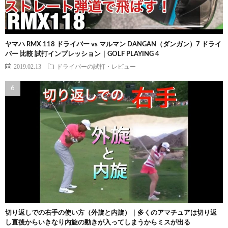
ヤマハ RMX 118 ドライバー vs マルマン DANGAN（ダンガン）7 ドライ
バー 比較 試打インプレッション｜GOLF PLAYING 4
2019.02.13
ドライバーの試打・レビュー
切り返しでの右手の使い方（外旋と内旋）｜多くのアマチュアは切り返
し直後からいきなり内旋の動きが入ってしまうからミスが出る