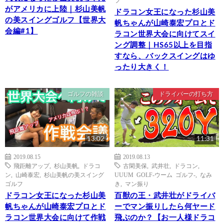
フ
がアメリカに上陸｜杉山美帆
ドラコン女王になった杉山美
の美スイングゴルフ【世界大
帆ちゃんが山崎泰宏プロとド
会編#1】
ラコン世界大会に向けてスイ
ング調整｜HS65以上を目指
すなら、バックスイングはゆ
ったり大きく！
ゴルフの雑談
ドライバーの打ち方
13:02
11:31
2019.08.15
2019.08.13
飛距離アップ
,
杉山美帆
,
ドラコ
古閑美保
,
武井壮
,
ドラコン
,
ン
,
山崎泰宏
,
杉山美帆の美スイング
UUUM GOLF-ウーム ゴルフ-
,
なみ
ゴルフ
き
,
マン振り
ドラコン女王になった杉山美
百獣の王・武井壮がドライバ
帆ちゃんが山崎泰宏プロとド
ーでマン振りしたら何ヤード
ラコン世界大会に向けて作戦
飛ぶのか？【お一人様ドラコ