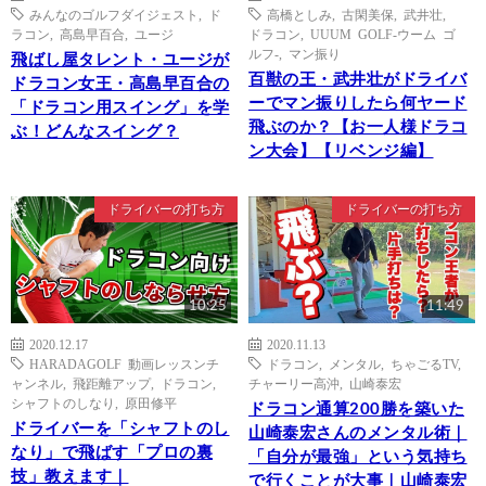
みんなのゴルフダイジェスト
,
ド
高橋としみ
,
古閑美保
,
武井壮
,
ラコン
,
高島早百合
,
ユージ
ドラコン
,
UUUM GOLF-ウーム ゴ
ルフ-
,
マン振り
飛ばし屋タレント・ユージが
百獣の王・武井壮がドライバ
ドラコン女王・高島早百合の
ーでマン振りしたら何ヤード
「ドラコン用スイング」を学
飛ぶのか？【お一人様ドラコ
ぶ！どんなスイング？
ン大会】【リベンジ編】
ドライバーの打ち方
ドライバーの打ち方
10:25
11:49
2020.12.17
2020.11.13
HARADAGOLF 動画レッスンチ
ドラコン
,
メンタル
,
ちゃごるTV
,
ャンネル
,
飛距離アップ
,
ドラコン
,
チャーリー高沖
,
山崎泰宏
シャフトのしなり
,
原田修平
ドラコン通算200勝を築いた
ドライバーを「シャフトのし
山崎泰宏さんのメンタル術｜
なり」で飛ばす「プロの裏
「自分が最強」という気持ち
技」教えます｜
で行くことが大事｜山崎泰宏