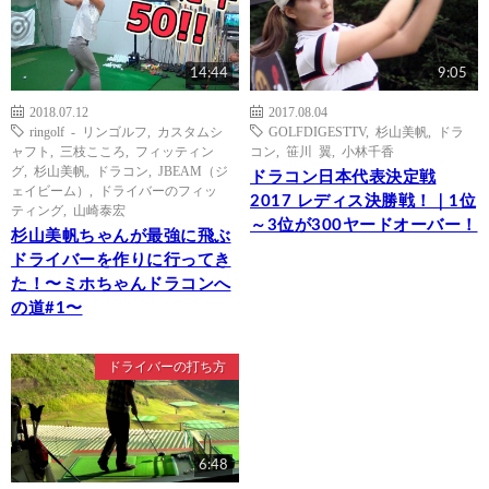
14:44
9:05
2018.07.12
2017.08.04
ringolf - リンゴルフ
,
カスタムシ
GOLFDIGESTTV
,
杉山美帆
,
ドラ
ャフト
,
三枝こころ
,
フィッティン
コン
,
笹川 翼
,
小林千香
グ
,
杉山美帆
,
ドラコン
,
JBEAM（ジ
ドラコン日本代表決定戦
ェイビーム）
,
ドライバーのフィッ
2017 レディス決勝戦！｜1位
ティング
,
山崎泰宏
～3位が300ヤードオーバー！
杉山美帆ちゃんが最強に飛ぶ
ドライバーを作りに行ってき
た！〜ミホちゃんドラコンへ
の道#1〜
ドライバーの打ち方
6:48