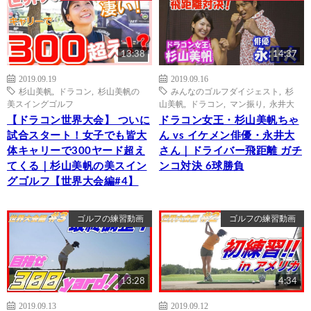
13:38
14:37
2019.09.19
2019.09.16
杉山美帆
,
ドラコン
,
杉山美帆の
みんなのゴルフダイジェスト
,
杉
美スイングゴルフ
山美帆
,
ドラコン
,
マン振り
,
永井大
【ドラコン世界大会】 ついに
ドラコン女王・杉山美帆ちゃ
試合スタート！女子でも皆大
ん vs イケメン俳優・永井大
体キャリーで300ヤード超え
さん｜ドライバー飛距離 ガチ
てくる｜杉山美帆の美スイン
ンコ対決 6球勝負
グゴルフ【世界大会編#4】
ゴルフの練習動画
ゴルフの練習動画
13:28
4:34
2019.09.13
2019.09.12