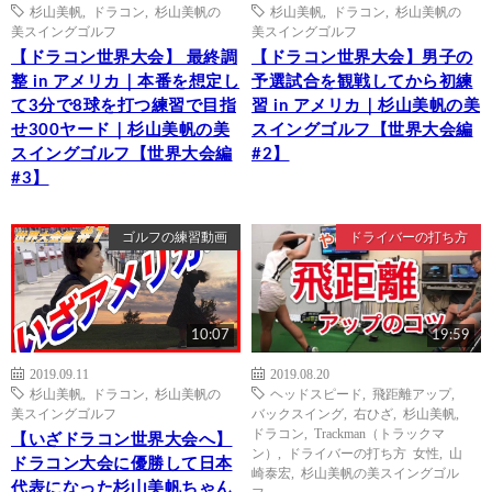
杉山美帆
,
ドラコン
,
杉山美帆の
杉山美帆
,
ドラコン
,
杉山美帆の
美スイングゴルフ
美スイングゴルフ
【ドラコン世界大会】 最終調
【ドラコン世界大会】男子の
整 in アメリカ｜本番を想定し
予選試合を観戦してから初練
て3分で8球を打つ練習で目指
習 in アメリカ｜杉山美帆の美
せ300ヤード｜杉山美帆の美
スイングゴルフ【世界大会編
スイングゴルフ【世界大会編
#2】
#3】
ゴルフの練習動画
ドライバーの打ち方
10:07
19:59
2019.09.11
2019.08.20
杉山美帆
,
ドラコン
,
杉山美帆の
ヘッドスピード
,
飛距離アップ
,
美スイングゴルフ
バックスイング
,
右ひざ
,
杉山美帆
,
ドラコン
,
Trackman（トラックマ
【いざドラコン世界大会へ】
ン）
,
ドライバーの打ち方 女性
,
山
ドラコン大会に優勝して日本
崎泰宏
,
杉山美帆の美スイングゴル
代表になった杉山美帆ちゃん