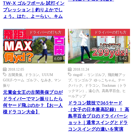
TW-X ゴルフボール 試打イン
プレッション｜釣りよかでし
ょう。はた、よーらい、キム
ドライバーの打ち方
ドライバーの打ち方
6:08
5:42
2018.12.05
2018.11.24
古閑美保
,
ドラコン
,
UUUM
ringolf - リンゴルフ
,
飛距離アッ
GOLF-ウーム ゴルフ-
,
なみき
,
マン
プ
,
リンゴルフ ゆっこちゃん
,
テー
振り
クバック
,
ドラコン
,
Trackman（トラ
ックマン）
,
遠心力
,
高島早百合
,
ヒ
元賞金女王の古閑美保プロが
ールアップ
ドライバーでマン振りしたら
ドラコン競技で365ヤード
何ヤード飛ぶのか？【お一人
（女子の日本最高記録）！ 高
様ドラコン大会】
島早百合プロのドライバーシ
ョット｜通常スイングとドラ
コンスイングの違いを実演