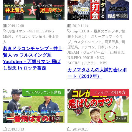
7:09
40:35
2019.12.08
2019.11.14
万振りマン -Mr.FULLSWING
3up CLUB - 最新のゴルフギア情
MEN-
,
ドラコン
,
マン振り
,
井上賢
報をお届け! - スリーアップ・クラ
人
ブ
,
カスタムシャフト
,
鹿又芳典
,
鶴
原弘高
,
ドラコン
,
日本シャフト
,
若きドラコンチャンプ・井上
JBEAM（ジェイビーム）
,
山崎泰宏
,
賢人 vs フルスイング系
N.S.PRO 950GH・NEO
,
YouTuber・万振りマン 飛ば
ACCRA（アクラ）
,
KBS
し対決 in ロッテ葛西
カノマタさんの大試打会レポ
ート（2019年）
ゴルフのラウンド動画
ドライバーの打ち方
15:28
27:59
2019.10.13
2019.09.28