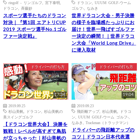
ringolf - リンゴルフ
,
宮下泰明
,
ドラコン
,
UUUM GOLF-ウーム
ドラコン
,
斉藤妙
ゴルフ-
,
なみき
スポーツ選手たちのドラコン
世界ドラコン大会・男子決勝
対決｜『第1回 エアトリCUP
の様子を臨場感たっぷりにお
2019 スポーツ選手No.1ゴル
届け！世界一飛ばすゴルファ
ファー決定戦』
ー決定の瞬間！｜世界ドラコ
ン大会「World Long Drive」
に潜入取材
ドライバーの打ち方
ドライバーの打ち方
17:34
19:04
2019.09.25
2019.09.23
杉山美帆
,
ドラコン
,
杉山美帆の
飛距離アップ
,
杉山美帆
,
ドラコ
美スイングゴルフ
ン
,
UUUM GOLF-ウーム ゴルフ-
,
なみき
,
Trackman（トラックマン）
【ドラコン世界大会】 決勝を
ドライバーの飛距離アップの
観戦！レベルが高すぎて鳥肌
コツ｜ドラコン日本代表選
が立っちゃった｜杉山美帆の