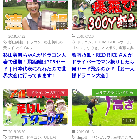
0:55
12:24
2019.07.22
2019.07.16
杉山美帆
,
ドラコン
,
杉山美帆の
ドラコン
,
UUUM GOLF-ウーム
美スイングゴルフ
ゴルフ-
,
なみき
,
マン振り
,
進藤大典
杉山美帆ちゃんがドラコン大
湘南乃風・RED RICEさんが
会で優勝！飛距離は309ヤー
ドライバーでマン振りしたら
ド｜日本代表になれたので世
何ヤード飛ぶのか？【お一人
界大会に行ってきます！
様ドラコン大会】
ドライバーの打ち方
ゴルフのラウンド動画
7:41
11:47
2019.06.30
2019.06.13
古閑美保
,
ドラコン
,
UUUM
ringolf - リンゴルフ
,
三枝こころ
,