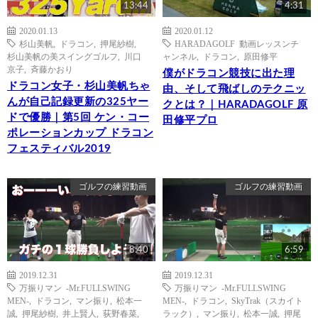
13:44
4:31
2020.01.13
2020.01.12
杉山美帆
,
ドラコン
,
押尾紗樹
,
HARADAGOLF 動画レッスンチ
杉山美帆の美スイングゴルフ
,
川口
ャンネル
,
ドラコン
,
原田修平
京子
,
斉藤かおり
僕がドラコン競技に出た理
ドラコン女子・杉山美帆ちゃ
由、そして飛ばしのテクニッ
んが自己記録更新の325ヤー
クとは？｜HARADAGOLF 原
ドで優勝｜第5回 ケン・コー
田修平プロ
ポレーションカップ ドラコン
フェスティバル2019
ゴルフの練習動画
ゴルフの練習動画
8:40
6:59
2019.12.31
2019.12.31
万振りマン -Mr.FULLSWING
万振りマン -Mr.FULLSWING
MEN-
,
ドラコン
,
マン振り
,
松本一
MEN-
,
ドラコン
,
SkyTrak（スカイト
誠
,
押尾紗樹
,
井上賢人
,
荻野春菜
,
ラック）
,
マン振り
,
松本一誠
,
押尾