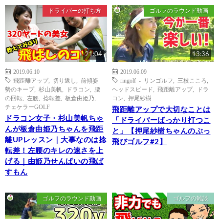
ドライバーの打ち方
ゴルフのラウンド動画
21:04
13:36
2019.06.10
2019.06.09
飛距離アップ
,
切り返し
,
前傾姿
ringolf - リンゴルフ
,
三枝こころ
,
勢のキープ
,
杉山美帆
,
ドラコン
,
腰
ヘッドスピード
,
飛距離アップ
,
ドラ
の回転
,
左腰
,
捻転差
,
板倉由姫乃
,
コン
,
押尾紗樹
チェケラーGOLF
飛距離アップで大切なことは
ドラコン女子・杉山美帆ちゃ
「ドライバーばっかり打つこ
んが板倉由姫乃ちゃんを飛距
と」【押尾紗樹ちゃんのぶっ
離UPレッスン｜大事なのは捻
飛びゴルフ#2】
転差！左腰のキレの速さを上
げる｜由姫乃せんぱいの飛ば
すもん
ゴルフのラウンド動画
ゴルフの雑談