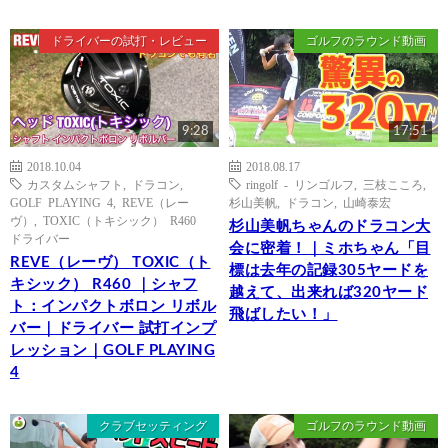
ドライバーの試打・レビュー
ゴルフのラウンド動画
9:28
17:51
2018.10.04
2018.08.17
カスタムシャフト
,
ドラコン
,
ringolf - リンゴルフ
,
三枝こころ
,
GOLF PLAYING 4
,
REVE（レー
杉山美帆
,
ドラコン
,
山崎泰宏
ヴ）
,
TOXIC（トキシック） R460
杉山美帆ちゃんのドラコン大
ドライバー
会に密着！｜ミホちゃん「目
REVE（レーヴ） TOXIC（ト
標は去年の記録305ヤードを
キシック） R460 ｜シャフ
越えて、出来れば320ヤード
ト：インパクトボロン リボル
飛ばしたい！」
バー｜ドライバー 試打インプ
レッション｜GOLF PLAYING
4
クラブセッティング
ゴルフのラウンド動画