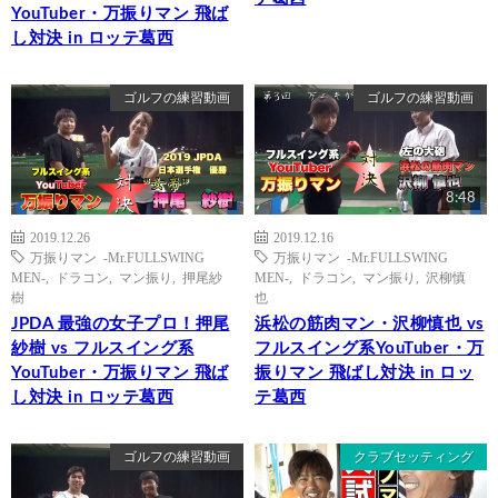
YouTuber・万振りマン 飛ば
し対決 in ロッテ葛西
ゴルフの練習動画
ゴルフの練習動画
8:48
2019.12.26
2019.12.16
万振りマン -Mr.FULLSWING
万振りマン -Mr.FULLSWING
MEN-
,
ドラコン
,
マン振り
,
押尾紗
MEN-
,
ドラコン
,
マン振り
,
沢柳慎
樹
也
JPDA 最強の女子プロ！押尾
浜松の筋肉マン・沢柳慎也 vs
紗樹 vs フルスイング系
フルスイング系YouTuber・万
YouTuber・万振りマン 飛ば
振りマン 飛ばし対決 in ロッ
し対決 in ロッテ葛西
テ葛西
ゴルフの練習動画
クラブセッティング