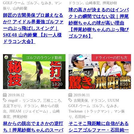
GOLF-ウーム ゴルフ-
,
なみき
,
マン
ドラコン
,
山崎泰宏
,
押尾紗樹
振り
,
山内鈴蘭
球の高さが決まるのはインパ
師匠の古閑美保プロ越えなる
クトの瞬間ではない説｜押尾
か!? アイドル界最強ゴルファ
紗樹ちゃんの球が高い理由
ーのぶっ飛ばしスイング｜
【押尾紗樹ちゃんのぶっ飛び
SKE48 山内鈴蘭 【お一人様
ゴルフ#6】
ドラコン大会】
ゴルフのラウンド動画
ドライバーの打ち方
13:20
8:50
2019.06.12
2019.06.11
ringolf - リンゴルフ
,
三枝こころ
,
古閑美保
,
ドラコン
,
UUUM
左足下がり
,
ドラコン
,
林からの脱
GOLF-ウーム ゴルフ-
,
なみき
,
出
,
JBEAM（ジェイビーム）
,
山崎
Trackman（トラックマン）
,
マン振
泰宏
,
押尾紗樹
り
,
石田純一
林からの脱出でまさかの逆打
そこそこ飛距離に自信がある
ち！押尾紗樹ちゃんのスーパ
シニアゴルファー・石田純一