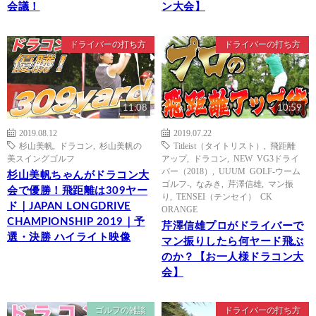
会議！
ン大会】
ドライバーの打ち方
ドライバーの打ち方
11:08
10:59
2019.08.12
2019.07.22
杉山美帆
,
ドラコン
,
杉山美帆の
Titleist（タイトリスト）
,
飛距離
美スイングゴルフ
アップ
,
ドラコン
,
NEW VG3ドライ
バー（2018）
,
UUUM GOLF-ウーム
杉山美帆ちゃんがドラコン大
ゴルフ-
,
なみき
,
芹澤信雄
,
マン振
会で優勝！飛距離は309ヤー
り
,
TENSEI（テンセイ） CK
ド｜JAPAN LONGDRIVE
ORANGE
CHAMPIONSHIP 2019｜予
芹澤信雄プロがドライバーで
選・決勝 ハイライト映像
マン振りしたら何ヤード飛ぶ
のか？【お一人様ドラコン大
会】
ゴルフの雑談
ドライバーの打ち方