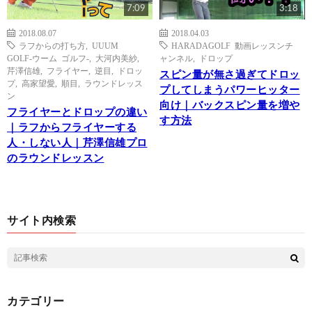
7:09
3:18
2018.08.07
2018.04.03
ラフからの打ち方
,
UUUM
HARADAGOLF 動画レッスンチ
GOLF-ウーム ゴルフ-
,
大河内美紗
,
ャンネル
,
ドロップ
芹澤信雄
,
フライヤー
,
逆目
,
ドロッ
スピン量が無さ過ぎてドロッ
プ
,
高家望愛
,
順目
,
ラウンドレッス
プしてしまうパワーヒッター
ン
向け｜バックスピン量を増や
フライヤーとドロップの違い
す方法
｜ラフからフライヤーする
人・しない人｜芹澤信雄プロ
のラウンドレッスン
サイト内検索
カテゴリー