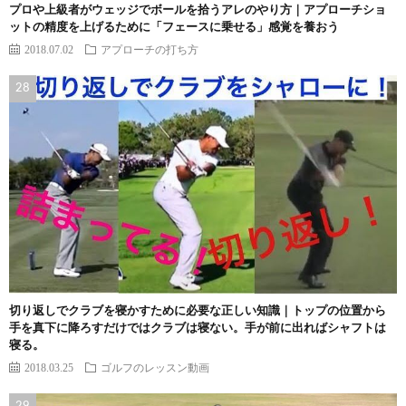
プロや上級者がウェッジでボールを拾うアレのやり方｜アプローチショ
ットの精度を上げるために「フェースに乗せる」感覚を養おう
2018.07.02
アプローチの打ち方
切り返しでクラブを寝かすために必要な正しい知識｜トップの位置から
手を真下に降ろすだけではクラブは寝ない。手が前に出ればシャフトは
寝る。
2018.03.25
ゴルフのレッスン動画