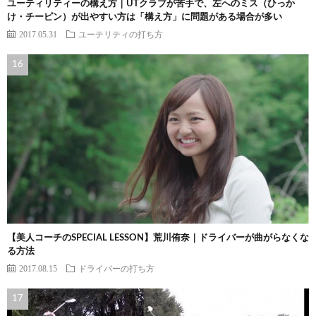
ユーティリティーの構え方｜UTクラブが苦手で、左へのミス（ひっか
け・チーピン）が出やすい方は「構え方」に問題がある場合が多い
2017.05.31
ユーテリティの打ち方
【美人コーチのSPECIAL LESSON】荒川侑奈｜ドライバーが曲がらなくな
る方法
2017.08.15
ドライバーの打ち方