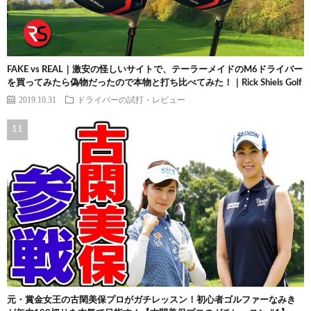
FAKE vs REAL｜激安の怪しいサイトで、テーラーメイドのM6ドライバー
を買ってみたら偽物だったので本物と打ち比べてみた！｜Rick Shiels Golf
2019.10.31
ドライバーの試打・レビュー
元・賞金女王の古閑美保プロがガチレッスン！初心者ゴルファーなみき