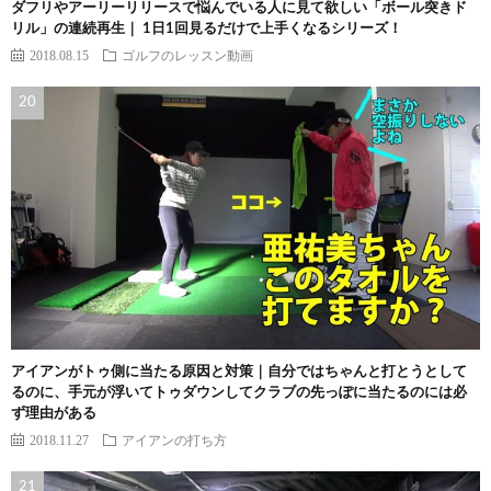
ダフリやアーリーリリースで悩んでいる人に見て欲しい「ボール突きド
リル」の連続再生｜ 1日1回見るだけで上手くなるシリーズ！
2018.08.15
ゴルフのレッスン動画
アイアンがトゥ側に当たる原因と対策｜自分ではちゃんと打とうとして
るのに、手元が浮いてトゥダウンしてクラブの先っぽに当たるのには必
ず理由がある
2018.11.27
アイアンの打ち方