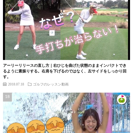
アーリーリリースの直し方｜右ひじを曲げた状態のままインパクトでき
るように素振りする。右肩を下げるのではなく、左サイドをしっかり回
す。
2018.07.18
ゴルフのレッスン動画