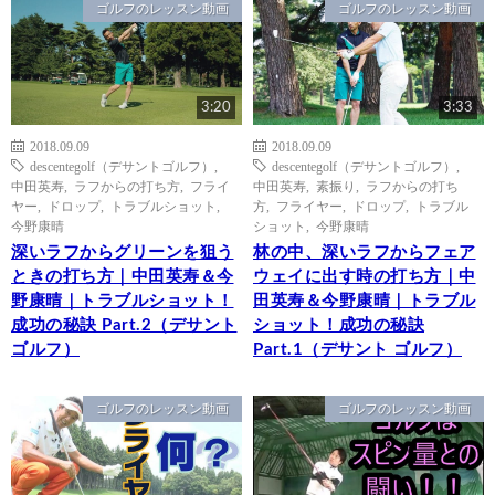
ゴルフのレッスン動画
ゴルフのレッスン動画
3:20
3:33
2018.09.09
2018.09.09
descentegolf（デサントゴルフ）
,
descentegolf（デサントゴルフ）
,
中田英寿
,
ラフからの打ち方
,
フライ
中田英寿
,
素振り
,
ラフからの打ち
ヤー
,
ドロップ
,
トラブルショット
,
方
,
フライヤー
,
ドロップ
,
トラブル
今野康晴
ショット
,
今野康晴
深いラフからグリーンを狙う
林の中、深いラフからフェア
ときの打ち方｜中田英寿＆今
ウェイに出す時の打ち方｜中
野康晴｜トラブルショット！
田英寿＆今野康晴｜トラブル
成功の秘訣 Part.2（デサント
ショット！成功の秘訣
ゴルフ）
Part.1（デサント ゴルフ）
ゴルフのレッスン動画
ゴルフのレッスン動画