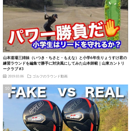
山本道場三姉妹（いつき・ちさと・もえな）と小学6年生りょうすけ君の
練習ラウンドを編集で勝手に対決風にしてみた山本師範｜山東カントリ
ークラブ #3
2019.03.06
ゴルフのラウンド動画