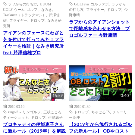
ラフからの打ち方
,
UUUM
GOLFavo ゴルファボ
,
ラフから
GOLF-ウーム ゴルフ-
,
なみき
,
の打ち方
,
フライヤー
,
ドロップ
,
今
Trackman（トラックマン）
,
芹澤信
野康晴
雄
,
フライヤー
,
ドロップ
,
なみき研
ラフからのアイアンショット
究所
で距離感を合わせる方法｜プ
アイアンのフェースにわざと
ロゴルファー 今野康晴
芝を付けて打ってみた！フラ
イヤーを検証｜なみき研究所
feat.芹澤信雄プロ
ゴルフのルール・マナー
ゴルフのルール・マナー
15:59
3:40
2019.03.16
2019.01.30
ringolf - リンゴルフ
,
三枝こころ
,
ドロップ
,
ちゃごるTV
,
チャーリ
ティーショット
,
ドロップ
,
伊能恵子
ー高沖
プロキャディの伊能恵子さん
【2019年から施行されるゴル
に新ルール（2019年）を解説
フの新ルール】 OBやロスト