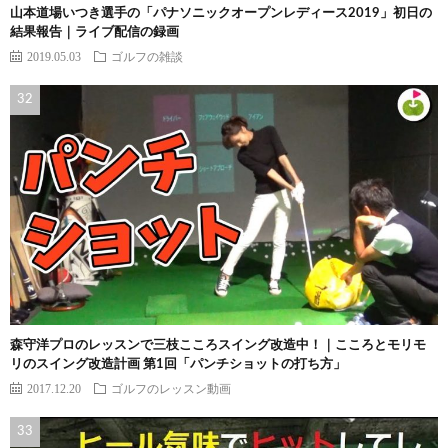
山本道場いつき選手の「パナソニックオープンレディース2019」初日の
結果報告｜ライブ配信の録画
2019.05.03
ゴルフの雑談
森守洋プロのレッスンで三枝こころスイング改造中！｜こころとモリモ
リのスイング改造計画 第1回「パンチショットの打ち方」
2017.12.20
ゴルフのレッスン動画