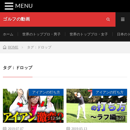
MENU
ゴルフの動画
ホーム
世界のトッププロ・男子
世界のトッププロ・女子
日本の
HOME
タグ：ドロップ
タグ：ドロップ
アイアンの打ち方
アイアンの打ち方
12:54
5:27
2019.07.07
2019.05.13