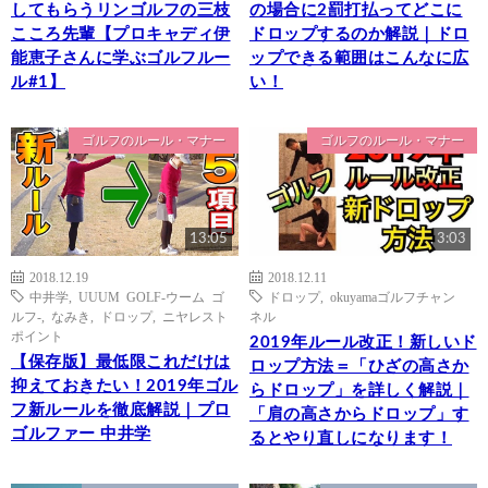
してもらうリンゴルフの三枝
の場合に2罰打払ってどこに
こころ先輩【プロキャディ伊
ドロップするのか解説｜ドロ
能恵子さんに学ぶゴルフルー
ップできる範囲はこんなに広
ル#1】
い！
ゴルフのルール・マナー
ゴルフのルール・マナー
13:05
3:03
2018.12.19
2018.12.11
中井学
,
UUUM GOLF-ウーム ゴ
ドロップ
,
okuyamaゴルフチャン
ルフ-
,
なみき
,
ドロップ
,
ニヤレスト
ネル
ポイント
2019年ルール改正！新しいド
【保存版】最低限これだけは
ロップ方法＝「ひざの高さか
抑えておきたい！2019年ゴル
らドロップ」を詳しく解説｜
フ新ルールを徹底解説｜プロ
「肩の高さからドロップ」す
ゴルファー 中井学
るとやり直しになります！