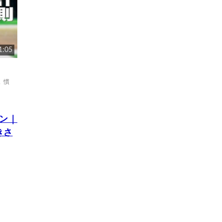
1:05
,
慣
ョン｜
きさ