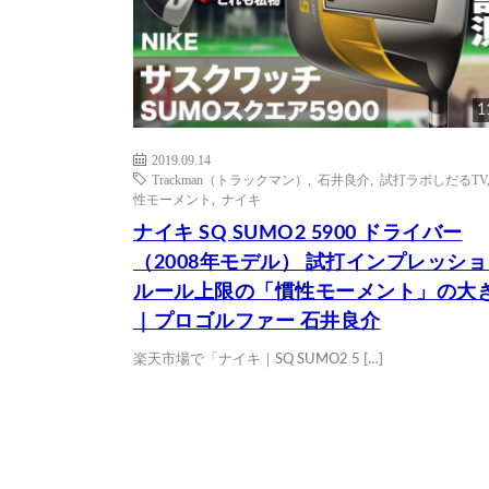
1
2019.09.14
Trackman（トラックマン）
,
石井良介
,
試打ラボしだるTV
性モーメント
,
ナイキ
ナイキ SQ SUMO2 5900 ドライバー
（2008年モデル） 試打インプレッシ
ルール上限の「慣性モーメント」の大
｜プロゴルファー 石井良介
楽天市場で「ナイキ｜SQ SUMO2 5 […]