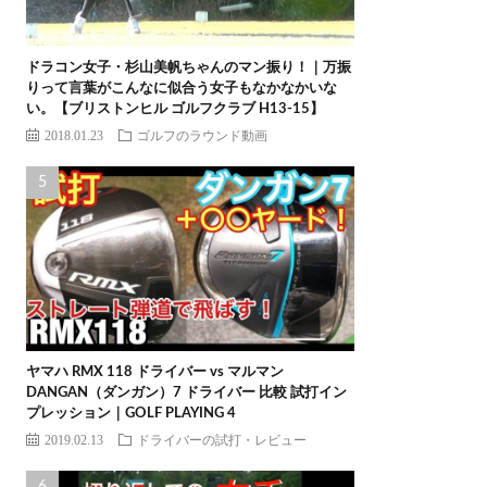
ドラコン女子・杉山美帆ちゃんのマン振り！｜万振
りって言葉がこんなに似合う女子もなかなかいな
い。【ブリストンヒル ゴルフクラブ H13-15】
2018.01.23
ゴルフのラウンド動画
ヤマハ RMX 118 ドライバー vs マルマン
DANGAN（ダンガン）7 ドライバー 比較 試打イン
プレッション｜GOLF PLAYING 4
2019.02.13
ドライバーの試打・レビュー