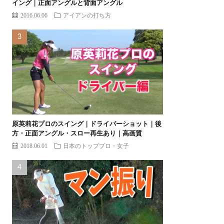
イング｜正面アングルと背面アングル
2016.06.06
アイアンの打ち方
原英莉花プロのスイング｜ドライバーショット｜後
方・正面アングル・スロー再生あり｜高画質
2018.06.01
日本のトッププロ・女子