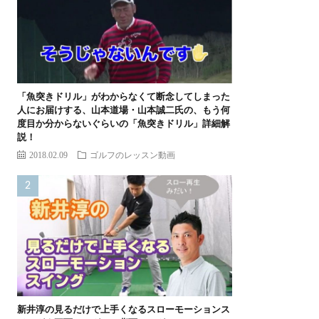
「魚突きドリル」がわからなくて断念してしまった
人にお届けする、山本道場・山本誠二氏の、もう何
度目か分からないぐらいの「魚突きドリル」詳細解
説！
2018.02.09
ゴルフのレッスン動画
新井淳の見るだけで上手くなるスローモーションス