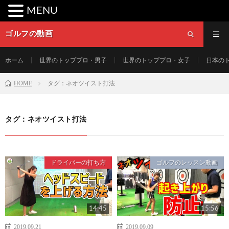
MENU
ゴルフの動画
ホーム
世界のトッププロ・男子
世界のトッププロ・女子
日本の
HOME
タグ：ネオツイスト打法
タグ：ネオツイスト打法
ドライバーの打ち方
ゴルフのレッスン動画
14:45
15:56
2019.09.21
2019.09.09