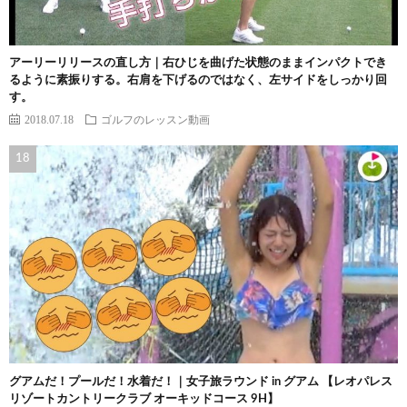
アーリーリリースの直し方｜右ひじを曲げた状態のままインパクトでき
るように素振りする。右肩を下げるのではなく、左サイドをしっかり回
す。
2018.07.18
ゴルフのレッスン動画
グアムだ！プールだ！水着だ！｜女子旅ラウンド in グアム 【レオパレス
リゾートカントリークラブ オーキッドコース 9H】