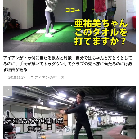
アイアンがトゥ側に当たる原因と対策｜自分ではちゃんと打とうとして
るのに、手元が浮いてトゥダウンしてクラブの先っぽに当たるのには必
ず理由がある
2018.11.27
アイアンの打ち方