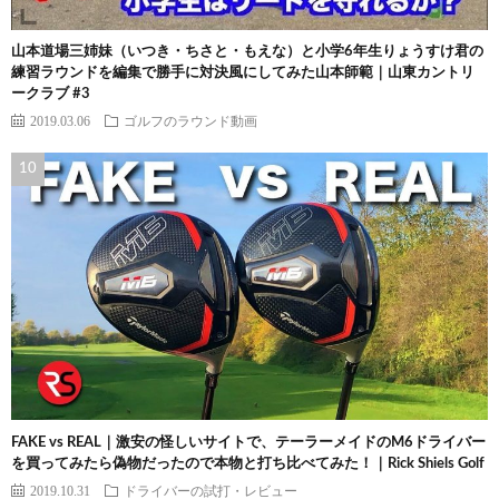
山本道場三姉妹（いつき・ちさと・もえな）と小学6年生りょうすけ君の
練習ラウンドを編集で勝手に対決風にしてみた山本師範｜山東カントリ
ークラブ #3
2019.03.06
ゴルフのラウンド動画
FAKE vs REAL｜激安の怪しいサイトで、テーラーメイドのM6ドライバー
を買ってみたら偽物だったので本物と打ち比べてみた！｜Rick Shiels Golf
2019.10.31
ドライバーの試打・レビュー