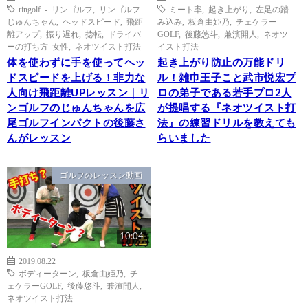
ringolf - リンゴルフ
,
リンゴルフ
ミート率
,
起き上がり
,
左足の踏
じゅんちゃん
,
ヘッドスピード
,
飛距
み込み
,
板倉由姫乃
,
チェケラー
離アップ
,
振り遅れ
,
捻転
,
ドライバ
GOLF
,
後藤悠斗
,
兼濱開人
,
ネオツ
ーの打ち方 女性
,
ネオツイスト打法
イスト打法
体を使わずに手を使ってヘッ
起き上がり防止の万能ドリ
ドスピードを上げる！非力な
ル！雑巾王子こと武市悦宏プ
人向け飛距離UPレッスン｜リ
ロの弟子である若手プロ2人
ンゴルフのじゅんちゃんを広
が提唱する『ネオツイスト打
尾ゴルフインパクトの後藤さ
法』の練習ドリルを教えても
んがレッスン
らいました
ゴルフのレッスン動画
10:04
2019.08.22
ボディーターン
,
板倉由姫乃
,
チ
ェケラーGOLF
,
後藤悠斗
,
兼濱開人
,
ネオツイスト打法