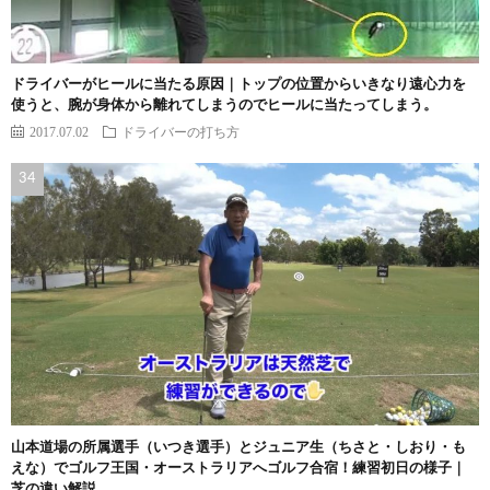
ドライバーがヒールに当たる原因｜トップの位置からいきなり遠心力を
使うと、腕が身体から離れてしまうのでヒールに当たってしまう。
2017.07.02
ドライバーの打ち方
山本道場の所属選手（いつき選手）とジュニア生（ちさと・しおり・も
えな）でゴルフ王国・オーストラリアへゴルフ合宿！練習初日の様子｜
芝の違い解説