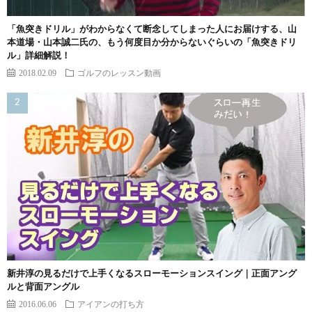
「魚突きドリル」がわからなくて断念してしまった人にお届けする、山
本道場・山本誠二氏の、もう何度目か分からないぐらいの「魚突きドリ
ル」詳細解説！
2018.02.09
ゴルフのレッスン動画
新井淳の見るだけで上手くなるスローモーションスイング｜正面アング
ルと背面アングル
2016.06.06
アイアンの打ち方