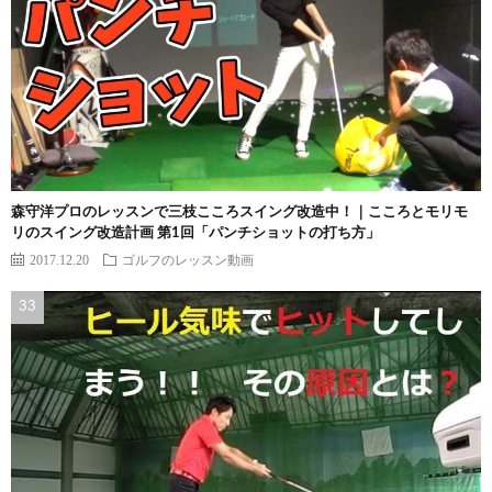
森守洋プロのレッスンで三枝こころスイング改造中！｜こころとモリモ
リのスイング改造計画 第1回「パンチショットの打ち方」
2017.12.20
ゴルフのレッスン動画