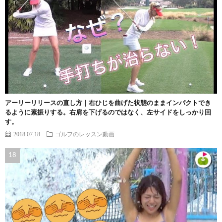
アーリーリリースの直し方｜右ひじを曲げた状態のままインパクトでき
るように素振りする。右肩を下げるのではなく、左サイドをしっかり回
す。
2018.07.18
ゴルフのレッスン動画