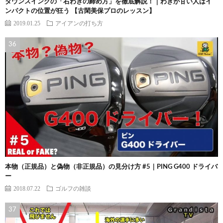
ダウンスイングの「右わきの締め方」を徹底解説！｜わきが甘い人はイ
ンパクトの位置が狂う 【古閑美保プロのレッスン】
2019.01.25
アイアンの打ち方
本物（正規品）と偽物（非正規品）の見分け方 #5｜PING G400 ドライバ
ー
2018.07.22
ゴルフの雑談