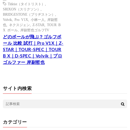
Titleist（タイトリスト）
,
SRIXON（スリクソン）
,
BRIDGESTONE（ブリヂストン）
,
Volvik
,
Pro V1X
,
小林一人
,
岸副哲
也
,
ネクスジェン
,
Z-STAR
,
TOUR B
X ボール
,
岸副哲也ゴルフTV
どのボールが飛ぶ？ゴルフボ
ール 比較 試打｜Pro V1X｜Z-
STAR｜TOUR-SPEC｜TOUR
B X｜D-SPEC｜Volvik｜プロ
ゴルファー 岸副哲也
サイト内検索
カテゴリー