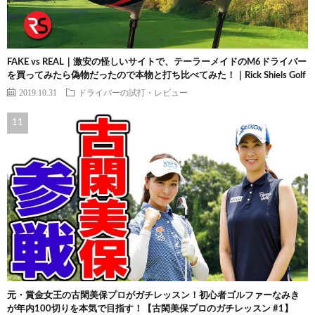
FAKE vs REAL｜激安の怪しいサイトで、テーラーメイドのM6ドライバー
を買ってみたら偽物だったので本物と打ち比べてみた！｜Rick Shiels Golf
2019.10.31
ドライバーの試打・レビュー
元・賞金女王の古閑美保プロがガチレッスン！初心者ゴルファーなみき
が年内100切りを本気で目指す！【古閑美保プロのガチレッスン #1】