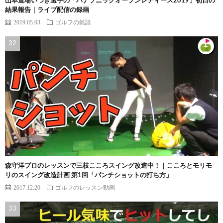
山本道場いつき選手の「パナソニックオープンレディース2019」初日の
結果報告｜ライブ配信の録画
2019.05.03
ゴルフの雑談
森守洋プロのレッスンで三枝こころスイング改造中！｜こころとモリモ
リのスイング改造計画 第1回「パンチショットの打ち方」
2017.12.20
ゴルフのレッスン動画