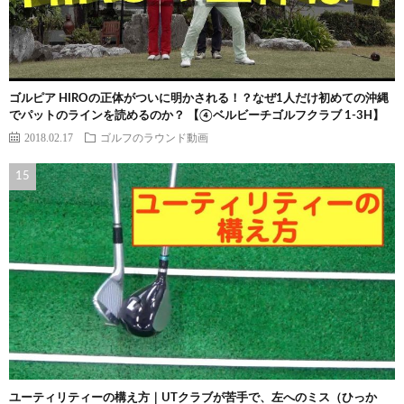
ゴルピア HIROの正体がついに明かされる！？なぜ1人だけ初めての沖縄
でパットのラインを読めるのか？ 【④ベルビーチゴルフクラブ 1-3H】
2018.02.17
ゴルフのラウンド動画
ユーティリティーの構え方｜UTクラブが苦手で、左へのミス（ひっか