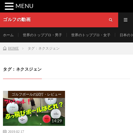
MENU
ゴルフの動画
ホーム
世界のトッププロ・男子
世界のトッププロ・女子
日本の
HOME
タグ：ネクスジェン
タグ：ネクスジェン
ゴルフボールの試打・レビュー
14:29
2019.02.17