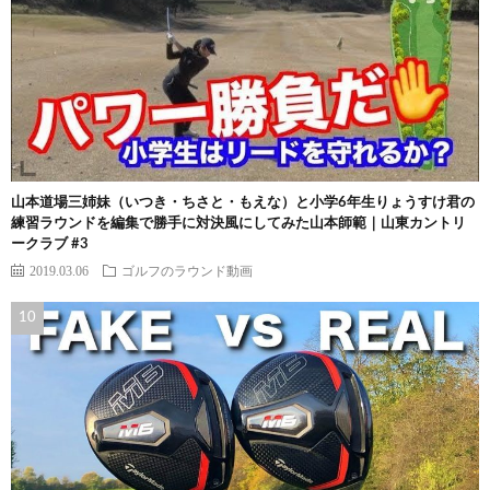
山本道場三姉妹（いつき・ちさと・もえな）と小学6年生りょうすけ君の
練習ラウンドを編集で勝手に対決風にしてみた山本師範｜山東カントリ
ークラブ #3
2019.03.06
ゴルフのラウンド動画