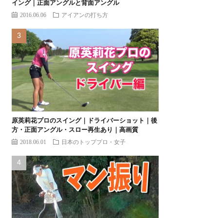
イング｜正面アングルと背面アングル
2016.06.06
アイアンの打ち方
原英莉花プロのスイング｜ドライバーショット｜後
方・正面アングル・スロー再生あり｜高画質
2018.06.01
日本のトッププロ・女子