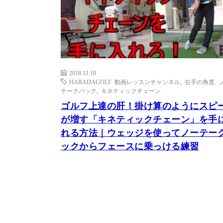
2018.11.18
HARADAGOLF 動画レッスンチャンネル
,
右手の角度
,
テークバック
,
キネティックチェーン
ゴルフ上達の肝！掛け算のようにスピ
が増す「キネティックチェーン」を手
れる方法｜ウェッジを使ってノーテー
ックからフェースに乗っける練習