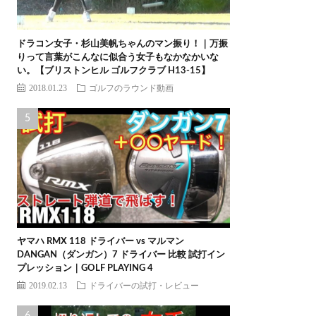
ドラコン女子・杉山美帆ちゃんのマン振り！｜万振
りって言葉がこんなに似合う女子もなかなかいな
い。【ブリストンヒル ゴルフクラブ H13-15】
2018.01.23
ゴルフのラウンド動画
ヤマハ RMX 118 ドライバー vs マルマン
DANGAN（ダンガン）7 ドライバー 比較 試打イン
プレッション｜GOLF PLAYING 4
2019.02.13
ドライバーの試打・レビュー