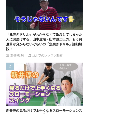
「魚突きドリル」がわからなくて断念してしまった
人にお届けする、山本道場・山本誠二氏の、もう何
度目か分からないぐらいの「魚突きドリル」詳細解
説！
2018.02.09
ゴルフのレッスン動画
新井淳の見るだけで上手くなるスローモーションス