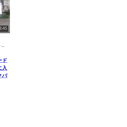
3:45
ノー
ード
に入
クバ