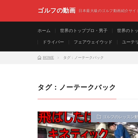
ゴルフの動画
日本最大級のゴルフ動画紹介サイ
ホーム
世界のトッププロ・男子
世界のト
ドライバー
フェアウェイウッド
ユーテ
HOME
タグ：ノーテークバック
タグ：ノーテークバック
ゴルフのレッスン