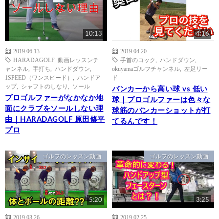
10:13
4:16
2019.06.13
2019.04.20
HARADAGOLF 動画レッスンチ
手首のコック
,
ハンドダウン
,
ャンネル
,
手打ち
,
ハンドダウン
,
okuyamaゴルフチャンネル
,
左足リー
1SPEED（ワンスピード）
,
ハンドア
ド
ップ
,
シャフトのしなり
,
ソール
バンカーから高い球 vs 低い
プロゴルファーがなかなか地
球｜プロゴルファーは色々な
面にクラブをソールしない理
球筋のバンカーショットが打
由｜HARADAGOLF 原田修平
てるんです！
プロ
ゴルフのレッスン動画
ゴルフのレッスン動画
5:20
3:25
2019.03.26
2019.02.25