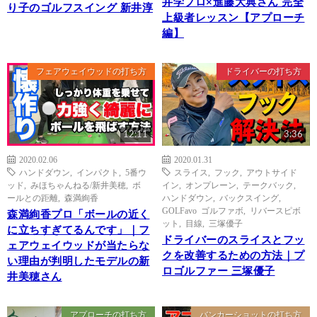
井学プロ×進藤大典さん 完全
り子のゴルフスイング 新井淳
上級者レッスン【アプローチ
編】
フェアウェイウッドの打ち方
ドライバーの打ち方
12:11
3:36
2020.02.06
2020.01.31
ハンドダウン
,
インパクト
,
5番ウ
スライス
,
フック
,
アウトサイド
ッド
,
みほちゃんねる/新井美穂
,
ボ
イン
,
オンプレーン
,
テークバック
,
ールとの距離
,
森満絢香
ハンドダウン
,
バックスイング
,
GOLFavo ゴルファボ
,
リバースピボ
森満絢香プロ「ボールの近く
ット
,
目線
,
三塚優子
に立ちすぎてるんです」｜フ
ドライバーのスライスとフッ
ェアウェイウッドが当たらな
クを改善するための方法｜プ
い理由が判明したモデルの新
ロゴルファー 三塚優子
井美穂さん
アプローチの打ち方
バンカーショットの打ち方