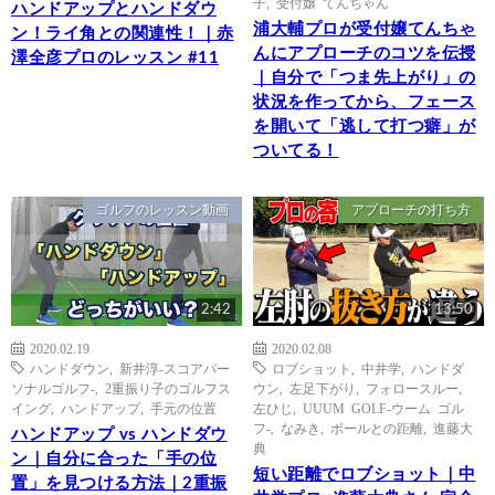
子
,
受付嬢 てんちゃん
ハンドアップとハンドダウ
浦大輔プロが受付嬢てんちゃ
ン！ライ角との関連性！｜赤
んにアプローチのコツを伝授
澤全彦プロのレッスン #11
｜自分で「つま先上がり」の
状況を作ってから、フェース
を開いて「逃して打つ癖」が
ついてる！
ゴルフのレッスン動画
アプローチの打ち方
2:42
13:50
2020.02.19
2020.02.08
ハンドダウン
,
新井淳-スコアパー
ロブショット
,
中井学
,
ハンドダ
ソナルゴルフ-
,
2重振り子のゴルフス
ウン
,
左足下がり
,
フォロースルー
,
イング
,
ハンドアップ
,
手元の位置
左ひじ
,
UUUM GOLF-ウーム ゴル
フ-
,
なみき
,
ボールとの距離
,
進藤大
ハンドアップ vs ハンドダウ
典
ン｜自分に合った「手の位
短い距離でロブショット｜中
置」を見つける方法｜2重振