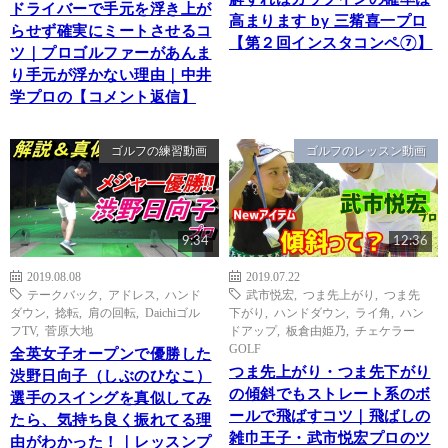
ドライバーで手元を浮き上が
高まります by 三觜喜一プロ
らせず確実にミートさせるコ
【第２回インスタコンペ⑦】
ツ｜プロゴルファーがあんま
り手元が浮かない理由｜中井
学プロの【コメント返信】
ゴルフの練習動画
ゴルフのレッスン動画
9:34
12:36
2019.08.08
2019.07.22
テークバック
,
アドレス
,
ハンド
武市悦宏
,
つま先上がり
,
つま先
ダウン
,
捻転
,
肩の回転
,
Daichiゴル
下がり
,
ハンドダウン
,
ライ角
,
ハン
フTV
,
菅原大地
ドアップ
,
板倉由姫乃
,
チェケラー
GOLF
全英女子オープンで優勝した
つま先上がり・つま先下がり
渋野日向子（しぶのひなこ）
の傾斜でもストレート系のボ
選手のスイングを真似してみ
ールで飛ばすコツ｜飛ばしの
たら、気持ち良く振れてる理
雑巾王子・武市悦宏プロのツ
由がわかった！｜レッスンプ