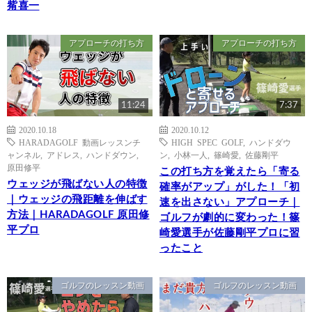
觜喜一
アプローチの打ち方
アプローチの打ち方
11:24
7:37
2020.10.18
2020.10.12
HARADAGOLF 動画レッスンチ
HIGH SPEC GOLF
,
ハンドダウ
ャンネル
,
アドレス
,
ハンドダウン
,
ン
,
小林一人
,
篠崎愛
,
佐藤剛平
原田修平
この打ち方を覚えたら「寄る
ウェッジが飛ばない人の特徴
確率がアップ」がした！「初
｜ウェッジの飛距離を伸ばす
速を出さない」アプローチ｜
方法｜HARADAGOLF 原田修
ゴルフが劇的に変わった！篠
平プロ
崎愛選手が佐藤剛平プロに習
ったこと
ゴルフのレッスン動画
ゴルフのレッスン動画