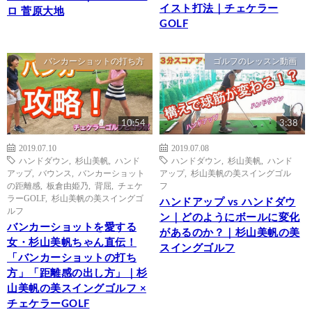
イスト打法｜チェケラー
ロ 菅原大地
GOLF
バンカーショットの打ち方
ゴルフのレッスン動画
10:54
3:38
2019.07.10
2019.07.08
ハンドダウン
,
杉山美帆
,
ハンド
ハンドダウン
,
杉山美帆
,
ハンド
アップ
,
バウンス
,
バンカーショット
アップ
,
杉山美帆の美スイングゴル
の距離感
,
板倉由姫乃
,
背屈
,
チェケ
フ
ラーGOLF
,
杉山美帆の美スイングゴ
ハンドアップ vs ハンドダウ
ルフ
ン｜どのようにボールに変化
バンカーショットを愛する
があるのか？｜杉山美帆の美
女・杉山美帆ちゃん直伝！
スイングゴルフ
「バンカーショットの打ち
方」「距離感の出し方」｜杉
山美帆の美スイングゴルフ ×
チェケラーGOLF