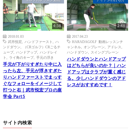
4:38
2:48
2018.01.03
2017.04.23
武市悦宏
,
ハンドファースト
,
ハ
HARADAGOLF 動画レッスンチ
ンドダウン
,
（CRゴルフ）CRごるチ
ャンネル
,
オンプレーン
,
アドレス
,
ューブ
,
ハンドアップ
,
ハンドレイ
ハンドダウン
,
スイングプレーン
ト
,
ライ角のキープ
,
手元の浮き
ハンドダウンとハンドアップ
手元が下がりすぎたり中に入
はどちらが良いのか？｜ハン
ったら左、手元が浮きすぎた
ドアップはクラブが重く感じ
りハンドファーストでまっす
る。少しハンドダウンのアド
ぐなフォローをイメージして
レスがおすすめです！
打つと右｜武市悦宏プロの座
学会 Part5
サイト内検索