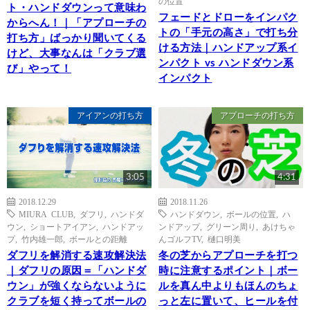
の位置
ト・ハンドダウンって意味わ
フェードとドローをインパク
からへん！｜「アプローチの
トの「手元の高さ」で打ち分
打ち方」ばっかり聞いてくる
ける方法｜ハンドアップ系イ
けど、大事なんは「クラブ選
ンパクト vs ハンドダウン系
び」やって！
インパクト
アイアンの打ち方
アプローチの打ち方
3:05
4:31
2018.12.29
2018.11.26
MIURA CLUB
,
ダフリ
,
ハンドダ
ハンドダウン
,
ボールの位置
,
ハ
ウン
,
ショートアイアン
,
ハンドアッ
ンドアップ
,
グリーン周り
,
あけちゃ
プ
,
竹内雄一郎
,
ボールとの距離
んゴルフTV
,
樋口明美
ダフリを解消する速攻解決法
冬の芝からアプローチを打つ
｜ダフリの原因＝「ハンドダ
時に注意するポイント｜ボー
ウン」が強くならないように
ルを真ん中よりもほんのちょ
クラブを短く持ってボールの
っと左に置いて、ヒールを付