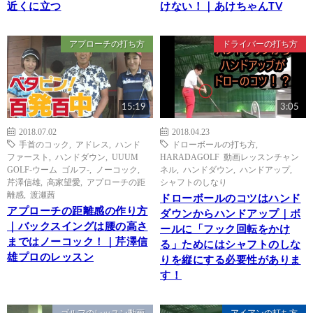
近くに立つ
けない！｜あけちゃんTV
アプローチの打ち方
ドライバーの打ち方
15:19
3:05
2018.07.02
2018.04.23
手首のコック
,
アドレス
,
ハンド
ドローボールの打ち方
,
ファースト
,
ハンドダウン
,
UUUM
HARADAGOLF 動画レッスンチャン
GOLF-ウーム ゴルフ-
,
ノーコック
,
ネル
,
ハンドダウン
,
ハンドアップ
,
芹澤信雄
,
高家望愛
,
アプローチの距
シャフトのしなり
離感
,
渡瀬茜
ドローボールのコツはハンド
アプローチの距離感の作り方
ダウンからハンドアップ｜ボ
｜バックスイングは腰の高さ
ールに「フック回転をかけ
まではノーコック！｜芹澤信
る」ためにはシャフトのしな
雄プロのレッスン
りを縦にする必要性がありま
す！
ゴルフのレッスン動画
アイアンの打ち方