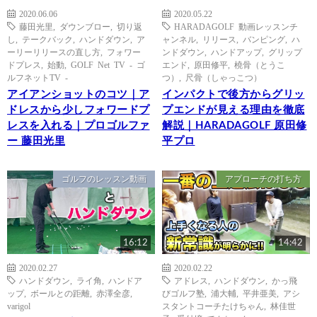
2020.06.06
2020.05.22
藤田光里
,
ダウンブロー
,
切り返
HARADAGOLF 動画レッスンチ
し
,
テークバック
,
ハンドダウン
,
ア
ャンネル
,
リリース
,
バンピング
,
ハ
ーリーリリースの直し方
,
フォワー
ンドダウン
,
ハンドアップ
,
グリップ
ドプレス
,
始動
,
GOLF Net TV - ゴ
エンド
,
原田修平
,
橈骨（とうこ
ルフネットTV -
つ）
,
尺骨（しゃっこつ）
アイアンショットのコツ｜ア
インパクトで後方からグリッ
ドレスから少しフォワードプ
プエンドが見える理由を徹底
レスを入れる｜プロゴルファ
解説｜HARADAGOLF 原田修
ー 藤田光里
平プロ
ゴルフのレッスン動画
アプローチの打ち方
16:12
14:42
2020.02.27
2020.02.22
ハンドダウン
,
ライ角
,
ハンドア
アドレス
,
ハンドダウン
,
かっ飛
ップ
,
ボールとの距離
,
赤澤全彦
,
びゴルフ塾
,
浦大輔
,
平井亜美
,
アシ
varigol
スタントコーチたけちゃん
,
林佳世