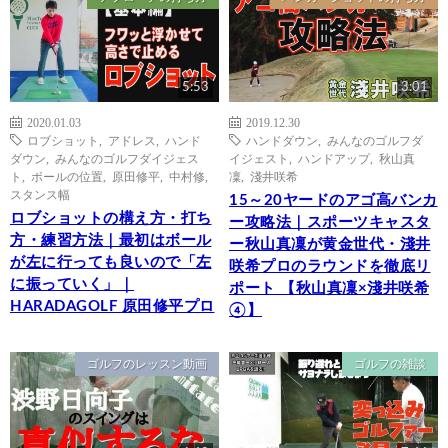
5:53
3:01
2020.01.03
2019.12.30
ロブショット
,
アドレス
,
ハンド
ハンドダウン
,
みんなのゴルフダ
ダウン
,
みんなのゴルフダイジェス
イジェスト
,
ハンドアップ
,
秋山真
ト
,
ボールの位置
,
原田修平
,
中村修
,
凜
,
淺井咲希
スタンス幅
15～20ヤードのアゴ高バンカ
ロブショットの構え方・打ち
ー攻略法｜スポーツキャスタ
方・練習方法｜最初はボール
ー秋山真凜が黄金世代・淺井
が左に行っても良いので「左
咲希プロのラウンドを徹底リ
に振っていく」｜
ポート 【秋山真凜×淺井咲希
HARADAGOLF 原田修平プロ
④】
ゴルフのレッスン動画
ゴルフの雑談