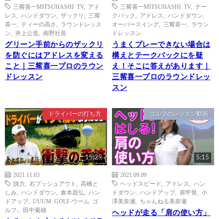
三觜喜一MITSUHASHI TV
,
アド
三觜喜一MITSUHASHI TV
,
テー
レス
,
ハンドダウン
,
ザックリ
,
三觜
クバック
,
アドレス
,
ハンドダウン
,
喜一
,
ティーの高さ
,
ラウンドレッス
オーバースイング
,
三觜喜一
,
ラウン
ン
,
井上公造
,
南野社長
ドレッスン
グリーン手前からのザックリ
うまくプレーできない場合は
を防ぐにはアドレスを変える
構えとテークバックにを疑
こと｜三觜喜一プロのラウン
え！そこに答えがあります｜
ドレッスン
三觜喜一プロのラウンドレッ
スン
ドライバーの打ち方
ゴルフのレッスン動画
15:29
5:15
2021.11.03
2021.09.09
脱力
,
右プッシュアウト
,
高橋と
ヘッドスピード
,
アドレス
,
ハン
しみ
,
ハンドダウン
,
倉本昌弘
,
ハン
ドダウン
,
ハンドアップ
,
肩甲骨
,
小
ドアップ
,
UUUM GOLF-ウーム ゴ
澤美奈瀬
,
ちゃんねる美奈瀬
ルフ-
,
田中菊雄
ヘッドが走る「肩の使い方」