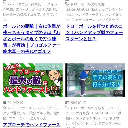
ハンドダウン
,
鈴木真一
,
スイン
ドローボールの打ち方
,
グ軌道
,
栗ちゃん
,
ボールとの距離
,
HARADAGOLF 動画レッスンチャン
鈴木真一の炎JOYゴルフ
,
クラブパ
ネル
,
ハンドファースト
,
ハンドダウ
ス
ン
,
フェースターン
,
ハンドアップ
ボールとの距離｜右に体重が
ドローボールを打つためのコ
残っちゃうタイプの人は「わ
ツ！ハンドアップ型のフェー
ざとボールの近くで打つ練
スターンとは？
習」が有効｜プロゴルファー
鈴木真一の炎JOYゴルフ
ゴルフの雑談
ゴルフのレッスン動画
11:03
3:43
2019.02.19
2019.02.17
ハンドファースト
,
ハンドダウン
,
ドローボールの打ち方
,
フェード
クラブ選択
,
かっ飛びゴルフ塾
,
浦大
ボールの打ち方
,
HARADAGOLF 動
輔
,
マネージャーぼんちゃん
画レッスンチャンネル
,
ハンドダウ
ン
,
インパクト
,
ハンドアップ
,
手元
アプローチでハンドファース