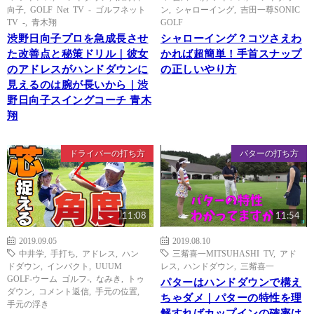
向子
,
GOLF Net TV - ゴルフネット
ン
,
シャローイング
,
吉田一尊SONIC
TV -
,
青木翔
GOLF
渋野日向子プロを急成長させ
シャローイング？コツさえわ
た改善点と秘策ドリル｜彼女
かれば超簡単！手首スナップ
のアドレスがハンドダウンに
の正しいやり方
見えるのは腕が長いから｜渋
野日向子スイングコーチ 青木
翔
ドライバーの打ち方
パターの打ち方
11:08
11:54
2019.09.05
2019.08.10
中井学
,
手打ち
,
アドレス
,
ハン
三觜喜一MITSUHASHI TV
,
アド
ドダウン
,
インパクト
,
UUUM
レス
,
ハンドダウン
,
三觜喜一
GOLF-ウーム ゴルフ-
,
なみき
,
トゥ
パターはハンドダウンで構え
ダウン
,
コメント返信
,
手元の位置
,
ちゃダメ｜パターの特性を理
手元の浮き
解すればカップインの確率は