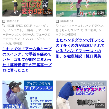
7:36
8:26
2020.10.11
2020.07.24
HIGH SPEC GOLF
,
ハンドダウ
ハンドファースト
,
ハンドダウン
,
ン
,
インパクト
,
三觜喜一
,
アームロ
あけちゃんゴルフTV
,
樋口明美
,
シ
ーテーション
,
小林一人
,
フェースロ
ャフトの軸回転
ーテーション
,
インパクトゾーン
,
ア
まだハンドダウンで打ってる
ーム角
,
篠崎愛
の？多くの方が勘違いされて
これまでは「アーム角キープ
いる「ハンドファーストの
のスイング」で手首を痛めて
形」を徹底解説｜樋口明美
いた｜ゴルフが劇的に変わっ
た！篠崎愛選手が三觜喜一プ
ロに習ったこと
アイアンの打ち方
ゴルフのレッスン動画
4:05
12:35