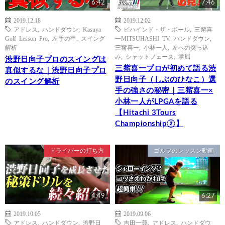
6:42
7:46
2019.12.18
2019.12.02
アドレス
,
ハンドダウン
,
Kasuya
ビハインド・ザ・ボール
,
三觜喜
Golf Lesson Pro
,
左手の甲
,
スイング
一MITSUHASHI TV
,
ハンドダウン
,
解析
三觜喜一
,
小林一人
,
左への突っ込
み
,
シャットフェース
,
掌屈
渋野日向子プロのスイングは
三觜喜一プロが初めて語る渋
真似するな｜渋野日向子プロ
野日向子（しぶのひなこ）選
のスイング解析
手の強さの秘密｜三觜喜一×
小林一人がLPGAを語る
【Hitachi 3Tours
Championship②】
ドライバーの打ち方
ゴルフのレッスン動画
4:49
6:27
2019.10.05
2019.09.06
アドレス
,
ハンドダウン
,
渋野日
吉田一尊
,
アドレス
,
ハンドダウ