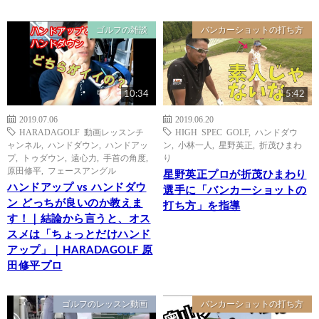
ゴルフの雑談
バンカーショットの打ち方
10:34
5:42
2019.07.06
2019.06.20
HARADAGOLF 動画レッスンチ
HIGH SPEC GOLF
,
ハンドダウ
ャンネル
,
ハンドダウン
,
ハンドアッ
ン
,
小林一人
,
星野英正
,
折茂ひまわ
プ
,
トゥダウン
,
遠心力
,
手首の角度
,
り
原田修平
,
フェースアングル
星野英正プロが折茂ひまわり
ハンドアップ vs ハンドダウ
選手に「バンカーショットの
ン どっちが良いのか教えま
打ち方」を指導
す！｜結論から言うと、オス
スメは「ちょっとだけハンド
アップ」｜HARADAGOLF 原
田修平プロ
ゴルフのレッスン動画
バンカーショットの打ち方