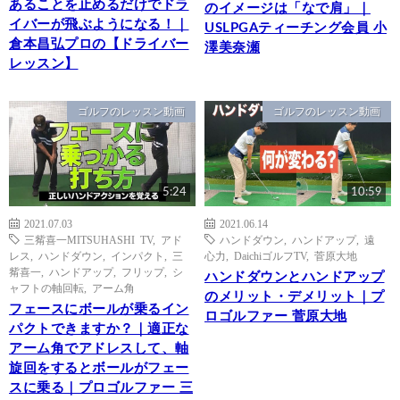
あることを止めるだけでドラ
のイメージは「なで肩」｜
イバーが飛ぶようになる！｜
USLPGAティーチング会員 小
倉本昌弘プロの【ドライバー
澤美奈瀬
レッスン】
ゴルフのレッスン動画
ゴルフのレッスン動画
5:24
10:59
2021.07.03
2021.06.14
三觜喜一MITSUHASHI TV
,
アド
ハンドダウン
,
ハンドアップ
,
遠
レス
,
ハンドダウン
,
インパクト
,
三
心力
,
DaichiゴルフTV
,
菅原大地
觜喜一
,
ハンドアップ
,
フリップ
,
シ
ハンドダウンとハンドアップ
ャフトの軸回転
,
アーム角
のメリット・デメリット｜プ
フェースにボールが乗るイン
ロゴルファー 菅原大地
パクトできますか？｜適正な
アーム角でアドレスして、軸
旋回をするとボールがフェー
スに乗る｜プロゴルファー 三