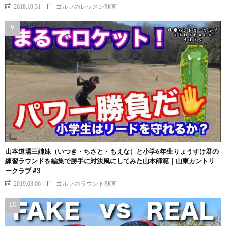
2018.10.31
ゴルフのレッスン動画
山本道場三姉妹（いつき・ちさと・もえな）と小学6年生りょうすけ君の
練習ラウンドを編集で勝手に対決風にしてみた山本師範｜山東カントリ
ークラブ #3
2019.03.06
ゴルフのラウンド動画