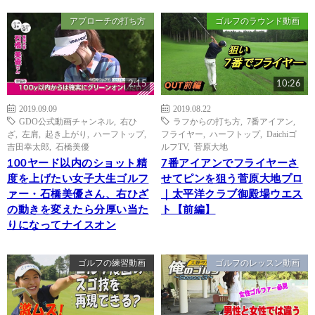
アプローチの打ち方
ゴルフのラウンド動画
2:15
10:26
2019.09.09
2019.08.22
GDO公式動画チャンネル
,
右ひ
ラフからの打ち方
,
7番アイアン
,
ざ
,
左肩
,
起き上がり
,
ハーフトップ
,
フライヤー
,
ハーフトップ
,
Daichiゴ
吉田幸太郎
,
石橋美優
ルフTV
,
菅原大地
100ヤード以内のショット精
7番アイアンでフライヤーさ
度を上げたい女子大生ゴルフ
せてピンを狙う菅原大地プロ
ァー・石橋美優さん、右ひざ
｜太平洋クラブ御殿場ウエス
の動きを変えたら分厚い当た
ト【前編】
りになってナイスオン
ゴルフの練習動画
ゴルフのレッスン動画