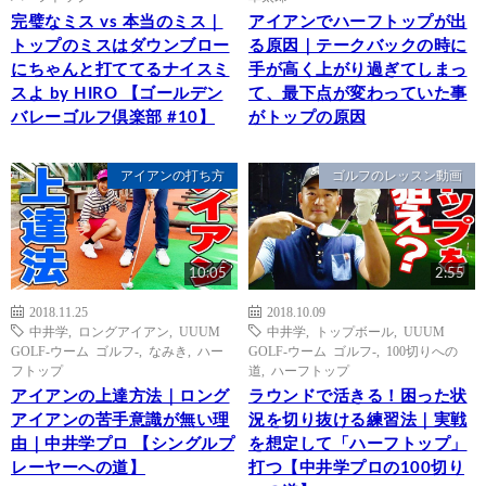
完璧なミス vs 本当のミス｜
アイアンでハーフトップが出
トップのミスはダウンブロー
る原因｜テークバックの時に
にちゃんと打ててるナイスミ
手が高く上がり過ぎてしまっ
スよ by HIRO 【ゴールデン
て、最下点が変わっていた事
バレーゴルフ倶楽部 #10】
がトップの原因
アイアンの打ち方
ゴルフのレッスン動画
10:05
2:55
2018.11.25
2018.10.09
中井学
,
ロングアイアン
,
UUUM
中井学
,
トップボール
,
UUUM
GOLF-ウーム ゴルフ-
,
なみき
,
ハー
GOLF-ウーム ゴルフ-
,
100切りへの
フトップ
道
,
ハーフトップ
アイアンの上達方法｜ロング
ラウンドで活きる！困った状
アイアンの苦手意識が無い理
況を切り抜ける練習法｜実戦
由｜中井学プロ 【シングルプ
を想定して「ハーフトップ」
レーヤーへの道】
打つ【中井学プロの100切り