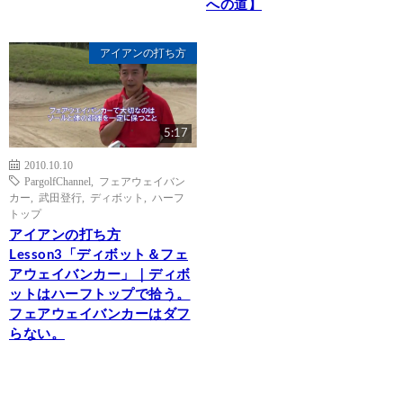
への道】
アイアンの打ち方
5:17
2010.10.10
PargolfChannel
,
フェアウェイバン
カー
,
武田登行
,
ディボット
,
ハーフ
トップ
アイアンの打ち方
Lesson3「ディボット＆フェ
アウェイバンカー」｜ディボ
ットはハーフトップで拾う。
フェアウェイバンカーはダフ
らない。