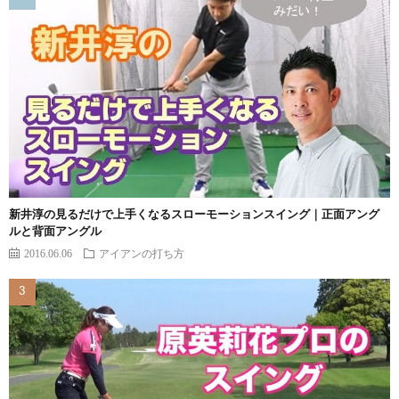
新井淳の見るだけで上手くなるスローモーションスイング｜正面アング
ルと背面アングル
2016.06.06
アイアンの打ち方