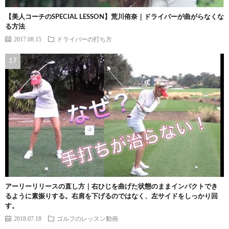
【美人コーチのSPECIAL LESSON】荒川侑奈｜ドライバーが曲がらなくな
る方法
2017.08.15
ドライバーの打ち方
アーリーリリースの直し方｜右ひじを曲げた状態のままインパクトでき
るように素振りする。右肩を下げるのではなく、左サイドをしっかり回
す。
2018.07.18
ゴルフのレッスン動画