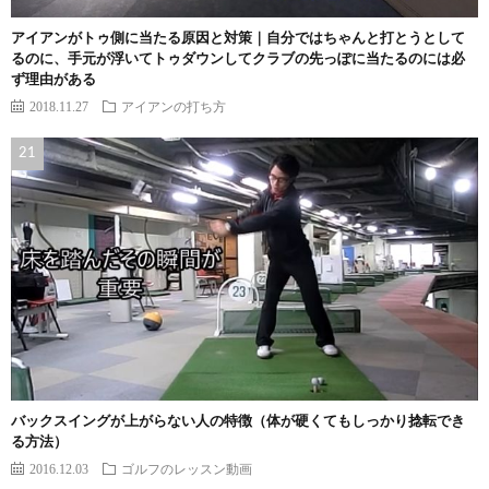
アイアンがトゥ側に当たる原因と対策｜自分ではちゃんと打とうとして
るのに、手元が浮いてトゥダウンしてクラブの先っぽに当たるのには必
ず理由がある
2018.11.27
アイアンの打ち方
バックスイングが上がらない人の特徴（体が硬くてもしっかり捻転でき
る方法）
2016.12.03
ゴルフのレッスン動画