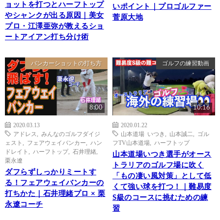
ョットを打つとハーフトップ
いポイント｜プロゴルファー
やシャンクが出る原因｜美女
菅原大地
プロ・江澤亜弥が教えるショ
ートアイアン打ち分け術
バンカーショットの打ち方
ゴルフの練習動画
8:00
10:16
2020.03.13
2020.01.22
アドレス
,
みんなのゴルフダイジ
山本道場 いつき
,
山本誠二
,
ゴル
ェスト
,
フェアウェイバンカー
,
ハン
フTV山本道場
,
ハーフトップ
ドレイト
,
ハーフトップ
,
石井理緒
,
山本道場いつき選手がオース
栗永遼
トラリアのゴルフ場に吹く
ダフらずしっかりミートす
「もの凄い風対策」として低
る！フェアウェイバンカーの
くて強い球を打つ！｜難易度
打ちかた｜石井理緒プロ × 栗
S級のコースに挑むための練
永遼コーチ
習