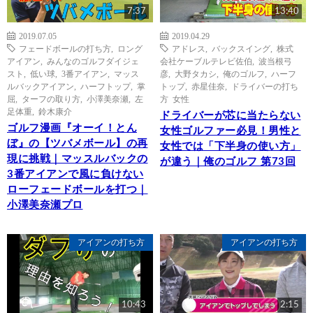
7:37
13:40
2019.07.05
2019.04.29
フェードボールの打ち方
,
ロング
アドレス
,
バックスイング
,
株式
アイアン
,
みんなのゴルフダイジェ
会社ケーブルテレビ佐伯
,
波当根弓
スト
,
低い球
,
3番アイアン
,
マッス
彦
,
大野タカシ
,
俺のゴルフ
,
ハーフ
ルバックアイアン
,
ハーフトップ
,
掌
トップ
,
赤星佳奈
,
ドライバーの打ち
屈
,
ターフの取り方
,
小澤美奈瀬
,
左
方 女性
足体重
,
鈴木康介
ドライバーが芯に当たらない
ゴルフ漫画『オーイ！とん
女性ゴルファー必見！男性と
ぼ』の【ツバメボール】の再
女性では「下半身の使い方」
現に挑戦｜マッスルバックの
が違う｜俺のゴルフ 第73回
3番アイアンで風に負けない
ローフェードボールを打つ｜
小澤美奈瀬プロ
アイアンの打ち方
アイアンの打ち方
10:43
2:15