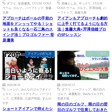
ダフリ
,
笹原優美
,
UUUM GOLF-
高橋としみ
,
ザックリ
,
UUUM
ウーム ゴルフ-
,
ハーフトップ
,
進藤
GOLF-ウーム ゴルフ-
,
芹澤信雄
,
ハ
大典
ーフトップ
,
進藤大典
アプローチはボールの手前の
アイアンもアプローチも劇的
地面をドンッってやる！ショ
に上手く打てるようになる方
ットも良くなる一石二鳥のス
法｜進藤大典×芹澤信雄プロ
イング法｜プロゴルファー 笹
のSPレッスン
原優美
アイアンの打ち方
ゴルフの雑談
20:18
4:59
2020.08.26
2020.03.15
シャンク
,
みんなのゴルフダイジ
ダフリ
,
ハーフトップ
,
雨の日の
ェスト
,
ショートアイアン
,
ハーフト
ゴルフ
,
体重配分
,
DaichiゴルフTV
,
ップ
,
江澤亜弥
,
江波戸邦昌
,
ずんの
菅原大地
やす
雨の日のゴルフ、雨の日の翌
ショートアイアンで抑えたシ
日のゴルフで注意しておきた