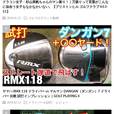
ドラコン女子・杉山美帆ちゃんのマン振り！｜万振りって言葉がこんな
に似合う女子もなかなかいない。【ブリストンヒル ゴルフクラブ H13-
15】
2018.01.23
ゴルフのラウンド動画
ヤマハ RMX 118 ドライバー vs マルマン DANGAN（ダンガン）7 ドライ
バー 比較 試打インプレッション｜GOLF PLAYING 4
2019.02.13
ドライバーの試打・レビュー