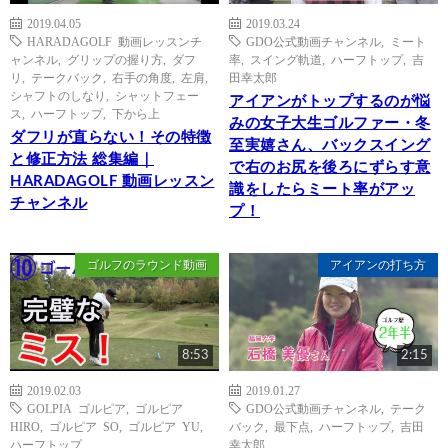
2019.04.05
2019.03.24
HARADAGOLF 動画レッスンチ
GDO公式動画チャンネル
,
ミート
ャンネル
,
グリップの握り方
,
ダフ
率
,
スイング軌道
,
ハーフトップ
,
吉
リ
,
テークバック
,
右手の角度
,
左肩
,
田幸太郎
シャフトのしなり
,
シャットフェー
アイアンがトップするのが悩
ス
,
ハーフトップ
,
下から上
みの女子大生ゴルファー・冬
ダフリが直らない！その特徴
至実嬉さん、バックスイング
と修正方法 総集編｜
で右のお尻を後ろにずらす意
HARADAGOLF 動画レッスン
識をしたらミート率がアッ
チャンネル
プ！
ゴルフのラウンド動画
アイアンの打ち方
8:53
2:15
2019.02.03
2019.01.27
GOLPIA ゴルピア
,
ゴルピア
GDO公式動画チャンネル
,
テーク
HIRO
,
ゴルピア SO
,
ゴルピア YU
,
バック
,
最下点
,
ハーフトップ
,
吉田
ハーフトップ
幸太郎