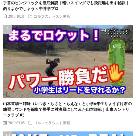
手首のヒンジコックを徹底解説｜軽いスイングでも飛距離を出す秘訣｜
釣りよかでしょう × 中井学プロ
2018.10.31
ゴルフのレッスン動画
山本道場三姉妹（いつき・ちさと・もえな）と小学6年生りょうすけ君の
練習ラウンドを編集で勝手に対決風にしてみた山本師範｜山東カントリ
ークラブ #3
2019.03.06
ゴルフのラウンド動画