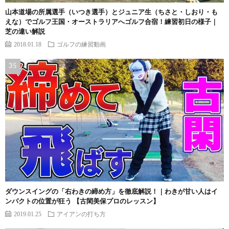
山本道場の所属選手（いつき選手）とジュニア生（ちさと・しおり・も
えな）でゴルフ王国・オーストラリアへゴルフ合宿！練習初日の様子｜
芝の違い解説
2018.01.18
ゴルフの練習動画
ダウンスイングの「右わきの締め方」を徹底解説！｜わきが甘い人はイ
ンパクトの位置が狂う 【古閑美保プロのレッスン】
2019.01.25
アイアンの打ち方