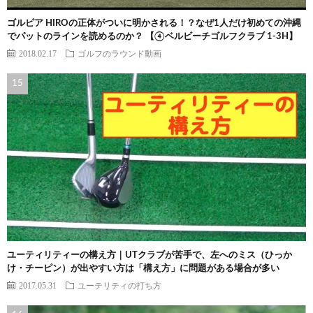
ゴルピア HIROの正体がついに明かされる！？なぜ1人だけ初めての沖縄
でパットのラインを読めるのか？ 【④ベルビーチゴルフクラブ 1-3H】
2018.02.17
ゴルフのラウンド動画
ユーティリティーの構え方｜UTクラブが苦手で、左へのミス（ひっか
け・チーピン）が出やすい方は「構え方」に問題がある場合が多い
2017.05.31
ユーテリティの打ち方