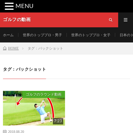
MENU
ゴルフの動画
ホーム
世界のトッププロ・男子
世界のトッププロ・女子
日本の
HOME
タグ：バックショット
タグ：バックショット
ゴルフのラウンド動画
7:23
2018.08.20