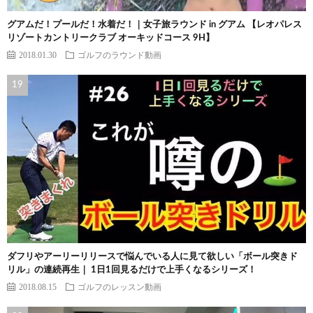
グアムだ！プールだ！水着だ！｜女子旅ラウンド in グアム 【レオパレス
リゾートカントリークラブ オーキッドコース 9H】
2018.01.30
ゴルフのラウンド動画
ダフリやアーリーリリースで悩んでいる人に見て欲しい「ボール突きド
リル」の連続再生｜ 1日1回見るだけで上手くなるシリーズ！
2018.08.15
ゴルフのレッスン動画