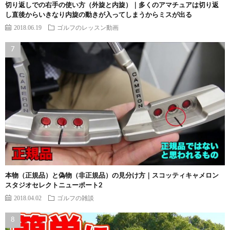
切り返しでの右手の使い方（外旋と内旋）｜多くのアマチュアは切り返
し直後からいきなり内旋の動きが入ってしまうからミスが出る
2018.06.19
ゴルフのレッスン動画
本物（正規品）と偽物（非正規品）の見分け方｜スコッティキャメロン
スタジオセレクトニューポート2
2018.04.02
ゴルフの雑談