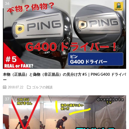
本物（正規品）と偽物（非正規品）の見分け方 #5｜PING G400 ドライバ
ー
2018.07.22
ゴルフの雑談