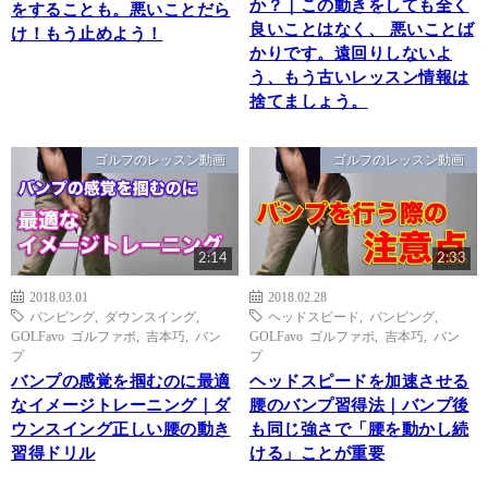
か？｜この動きをしても全く
をすることも。悪いことだら
良いことはなく、 悪いことば
け！もう止めよう！
かりです。遠回りしないよ
う、もう古いレッスン情報は
捨てましょう。
ゴルフのレッスン動画
ゴルフのレッスン動画
2:14
2:33
2018.03.01
2018.02.28
バンピング
,
ダウンスイング
,
ヘッドスピード
,
バンピング
,
GOLFavo ゴルファボ
,
吉本巧
,
バン
GOLFavo ゴルファボ
,
吉本巧
,
バン
プ
プ
バンプの感覚を掴むのに最適
ヘッドスピードを加速させる
なイメージトレーニング｜ダ
腰のバンプ習得法｜バンプ後
ウンスイング正しい腰の動き
も同じ強さで「腰を動かし続
習得ドリル
ける」ことが重要