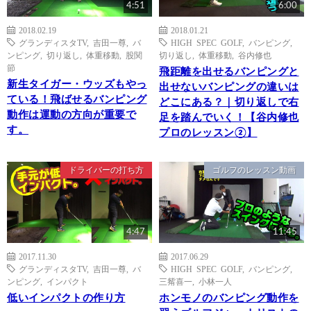
4:51
6:00
2018.02.19
2018.01.21
グランディスタTV
,
吉田一尊
,
バ
HIGH SPEC GOLF
,
バンピング
,
ンピング
,
切り返し
,
体重移動
,
股関
切り返し
,
体重移動
,
谷内修也
節
飛距離を出せるバンピングと
新生タイガー・ウッズもやっ
出せないバンピングの違いは
ている！飛ばせるバンピング
どこにある？｜切り返しで右
動作は運動の方向が重要で
足を踏んでいく！【谷内修也
す。
プロのレッスン②】
ドライバーの打ち方
ゴルフのレッスン動画
4:47
11:45
2017.11.30
2017.06.29
グランディスタTV
,
吉田一尊
,
バ
HIGH SPEC GOLF
,
バンピング
,
ンピング
,
インパクト
三觜喜一
,
小林一人
低いインパクトの作り方
ホンモノのバンピング動作を