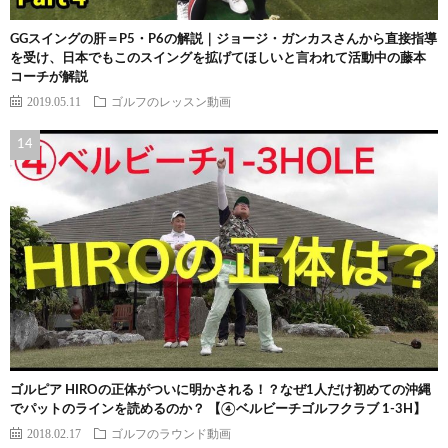
GGスイングの肝＝P5・P6の解説｜ジョージ・ガンカスさんから直接指導
を受け、日本でもこのスイングを拡げてほしいと言われて活動中の藤本
コーチが解説
2019.05.11
ゴルフのレッスン動画
ゴルピア HIROの正体がついに明かされる！？なぜ1人だけ初めての沖縄
でパットのラインを読めるのか？ 【④ベルビーチゴルフクラブ 1-3H】
2018.02.17
ゴルフのラウンド動画