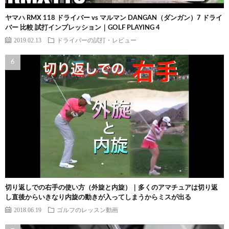
ヤマハ RMX 118 ドライバー vs マルマン DANGAN（ダンガン）7 ドライ
バー 比較 試打インプレッション｜GOLF PLAYING 4
2019.02.13
ドライバーの試打・レビュー
切り返しでの右手の使い方（外旋と内旋）｜多くのアマチュアは切り返
し直後からいきなり内旋の動きが入ってしまうからミスが出る
2018.06.19
ゴルフのレッスン動画