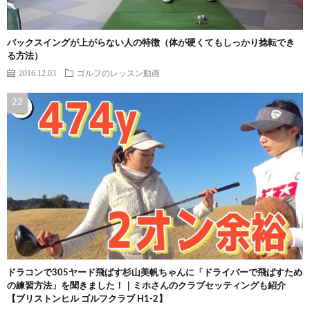
バックスイングが上がらない人の特徴（体が硬くてもしっかり捻転でき
る方法）
2016.12.03
ゴルフのレッスン動画
ドラコンで305ヤード飛ばす杉山美帆ちゃんに「ドライバーで飛ばすため
の練習方法」を聞きました！｜ミホさんのクラブセッティングも紹介
【ブリストンヒル ゴルフクラブ H1-2】