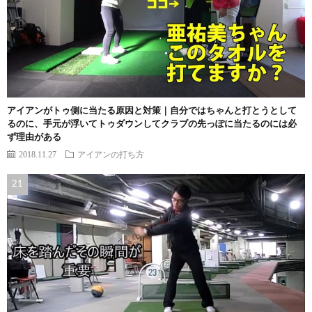
アイアンがトゥ側に当たる原因と対策｜自分ではちゃんと打とうとして
るのに、手元が浮いてトゥダウンしてクラブの先っぽに当たるのには必
ず理由がある
2018.11.27
アイアンの打ち方