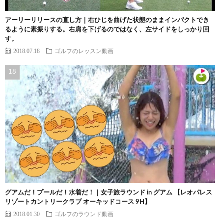
アーリーリリースの直し方｜右ひじを曲げた状態のままインパクトでき
るように素振りする。右肩を下げるのではなく、左サイドをしっかり回
す。
2018.07.18
ゴルフのレッスン動画
グアムだ！プールだ！水着だ！｜女子旅ラウンド in グアム 【レオパレス
リゾートカントリークラブ オーキッドコース 9H】
2018.01.30
ゴルフのラウンド動画