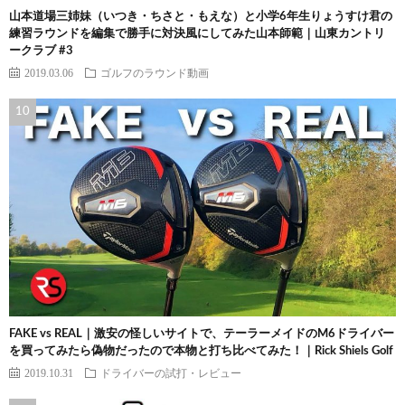
山本道場三姉妹（いつき・ちさと・もえな）と小学6年生りょうすけ君の
練習ラウンドを編集で勝手に対決風にしてみた山本師範｜山東カントリ
ークラブ #3
2019.03.06
ゴルフのラウンド動画
FAKE vs REAL｜激安の怪しいサイトで、テーラーメイドのM6ドライバー
を買ってみたら偽物だったので本物と打ち比べてみた！｜Rick Shiels Golf
2019.10.31
ドライバーの試打・レビュー