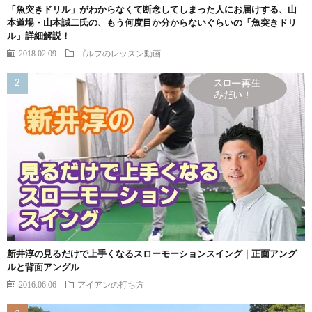
「魚突きドリル」がわからなくて断念してしまった人にお届けする、山
本道場・山本誠二氏の、もう何度目か分からないぐらいの「魚突きドリ
ル」詳細解説！
2018.02.09
ゴルフのレッスン動画
新井淳の見るだけで上手くなるスローモーションスイング｜正面アング
ルと背面アングル
2016.06.06
アイアンの打ち方