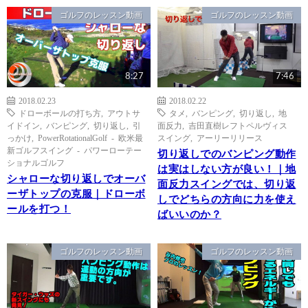
ゴルフのレッスン動画
ゴルフのレッスン動画
8:27
7:46
2018.02.23
2018.02.22
ドローボールの打ち方
,
アウトサ
タメ
,
バンピング
,
切り返し
,
地
イドイン
,
バンピング
,
切り返し
,
引
面反力
,
吉田直樹レフトペルヴィス
っかけ
,
PowerRotationalGolf - 欧米最
スイング
,
アーリーリリース
新ゴルフスイング - パワーローテー
切り返しでのバンピング動作
ショナルゴルフ
は実はしない方が良い！｜地
シャローな切り返しでオーバ
面反力スイングでは、切り返
ーザトップの克服｜ドローボ
しでどちらの方向に力を使え
ールを打つ！
ばいいのか？
ゴルフのレッスン動画
ゴルフのレッスン動画