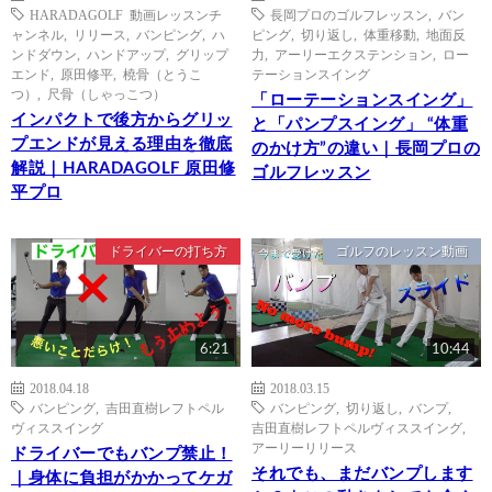
HARADAGOLF 動画レッスンチ
長岡プロのゴルフレッスン
,
バン
ャンネル
,
リリース
,
バンピング
,
ハ
ピング
,
切り返し
,
体重移動
,
地面反
ンドダウン
,
ハンドアップ
,
グリップ
力
,
アーリーエクステンション
,
ロー
エンド
,
原田修平
,
橈骨（とうこ
テーションスイング
つ）
,
尺骨（しゃっこつ）
「ローテーションスイング」
インパクトで後方からグリッ
と「パンプスイング」 “体重
プエンドが見える理由を徹底
のかけ方”の違い｜長岡プロの
解説｜HARADAGOLF 原田修
ゴルフレッスン
平プロ
ドライバーの打ち方
ゴルフのレッスン動画
6:21
10:44
2018.04.18
2018.03.15
バンピング
,
吉田直樹レフトペル
バンピング
,
切り返し
,
バンプ
,
ヴィススイング
吉田直樹レフトペルヴィススイング
,
アーリーリリース
ドライバーでもバンプ禁止！
それでも、まだバンプします
｜身体に負担がかかってケガ