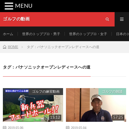
MENU
ゴルフの動画
ホーム
世界のトッププロ・男子
世界のトッププロ・女子
日本の
HOME
タグ：パナソニックオープンレディースへの道
タグ：パナソニックオープンレディースへの道
ゴルフの練習動画
ゴルフの雑談
15:12
57:25
2019.05.06
2019.05.04