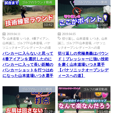
ゴルフのラウンド動画
ゴルフのレッスン動画
10:42
10:09
2019.04.11
2019.04.05
山本道場 いつき
,
4番アイアン
,
切り返し
,
山本道場 いつき
,
山本
山本誠二
,
ゴルフTV山本道場
,
パナ
誠二
,
ゴルフTV山本道場
,
パナソニ
ソニックオープンレディースへの道
ックオープンレディースへの道
バンカーに入らないと思って
切り返しの究極奥義はバウン
4番アイアンを選択したのに
ド｜プレッシャーに強い技術
バンカーに入って長い距離の
を磨く山本道場いつき選手
バンカーショットを打つはめ
【パナソニックオープンレデ
になった山本道場いつき選手
ィースへの道】
ゴルフのレッスン動画
ゴルフの練習動画
10:29
11:48