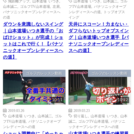
飛距離アップ
,
山本道場 いつき
,
山本道場 いつき
,
山本誠二
,
ゴル
山本誠二
,
ゴルフTV山本道場
,
左肩
,
フTV山本道場
,
パナソニックオープ
パナソニックオープンレディースへ
ンレディースへの道
,
トップオブス
の道
イング
ダウンを意識しないスイング
天井にスコーン！力まない・
｜山本道場いつき選手の「お
ダフらないトップオブスイン
ばけショット」が完成！ショ
グ｜山本道場いつき選手【パ
ットはこれで行く！【パナソ
ナソニックオープンレディー
ニックオープンレディースへ
スへの道】
の道】
ゴルフのレッスン動画
ゴルフのレッスン動画
10:11
10:22
2019.03.26
2019.03.23
山本道場 いつき
,
山本誠二
,
ゴル
切り返し
,
山本道場 いつき
,
山本
フTV山本道場
,
パナソニックオープ
誠二
,
ゴルフTV山本道場
,
パナソニ
ンレディースへの道
ックオープンレディースへの道
ショット調整中に「めっちゃ
山本道場いつき選手の練習風