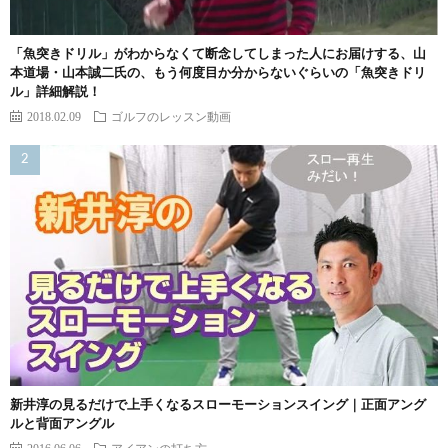
「魚突きドリル」がわからなくて断念してしまった人にお届けする、山
本道場・山本誠二氏の、もう何度目か分からないぐらいの「魚突きドリ
ル」詳細解説！
2018.02.09
ゴルフのレッスン動画
新井淳の見るだけで上手くなるスローモーションスイング｜正面アング
ルと背面アングル
2016.06.06
アイアンの打ち方