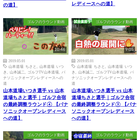
レディースへの道】
の道】
ゴルフのラウンド動画
ゴルフのラウンド動画
10:46
9:05
2019.05.01
2019.05.01
山本道場 ちさと
,
山本道場 いつ
山本道場 ちさと
,
山本道場 いつ
き
,
山本誠二
,
ゴルフTV山本道場
,
パ
き
,
山本誠二
,
ゴルフTV山本道場
,
パ
ナソニックオープンレディースへの
ナソニックオープンレディースへの
道
道
山本道場いつき選手 vs 山本
山本道場いつき選手 vs 山本
道場ちさと選手｜ゴルフ合宿
道場ちさと選手｜ゴルフ合宿
の最終調整ラウンド④ 【パナ
の最終調整ラウンド③ 【パナ
ソニックオープンレディース
ソニックオープンレディース
への道】
への道】
ゴルフのラウンド動画
ゴルフのラウンド動画