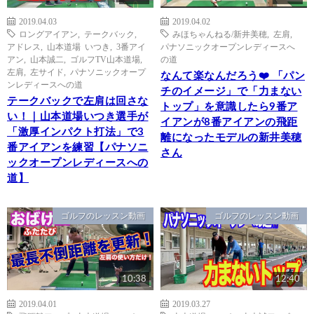
2019.04.03
2019.04.02
ロングアイアン
,
テークバック
,
みほちゃんねる/新井美穂
,
左肩
,
アドレス
,
山本道場 いつき
,
3番アイ
パナソニックオープンレディースへ
アン
,
山本誠二
,
ゴルフTV山本道場
,
の道
左肩
,
左サイド
,
パナソニックオープ
なんて楽なんだろう❤️ 「パン
ンレディースへの道
チのイメージ」で「力まない
テークバックで左肩は回さな
トップ」を意識したら9番ア
い！｜山本道場いつき選手が
イアンが8番アイアンの飛距
「激厚インパクト打法」で3
離になったモデルの新井美穂
番アイアンを練習【パナソニ
さん
ックオープンレディースへの
道】
ゴルフのレッスン動画
ゴルフのレッスン動画
10:38
12:40
2019.04.01
2019.03.27