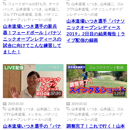
フェードボールの打ち方
,
テーク
山本道場 いつき
,
山本誠二
,
ゴル
バック
,
山本道場 いつき
,
山本誠二
,
フTV山本道場
,
パナソニックオープ
ゴルフTV山本道場
,
左肩
,
パナソニ
ンレディースへの道
ックオープンレディースへの道
山本道場いつき選手「パナソ
山本道場いつき選手の新兵
ニックオープンレディース
器！フェードボール｜パナソ
2019」2日目の結果報告｜ラ
ニックオープンレディースの
イブ配信の録画
試合に向けてこんな練習して
ました！
ゴルフの雑談
ゴルフのラウンド動画
37:30
13:09
2019.05.03
2019.05.02
山本道場 いつき
,
山本誠二
,
ゴル
山本道場 いつき
,
山本誠二
,
ゴル
フTV山本道場
,
メンタル
,
パナソニ
フTV山本道場
,
パナソニックオープ
ックオープンレディースへの道
ンレディースへの道
山本道場いつき選手の「パナ
調整完了！これで行く！山本