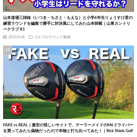
山本道場三姉妹（いつき・ちさと・もえな）と小学6年生りょうすけ君の
練習ラウンドを編集で勝手に対決風にしてみた山本師範｜山東カントリ
ークラブ #3
2019.03.06
ゴルフのラウンド動画
FAKE vs REAL｜激安の怪しいサイトで、テーラーメイドのM6ドライバー
を買ってみたら偽物だったので本物と打ち比べてみた！｜Rick Shiels Golf