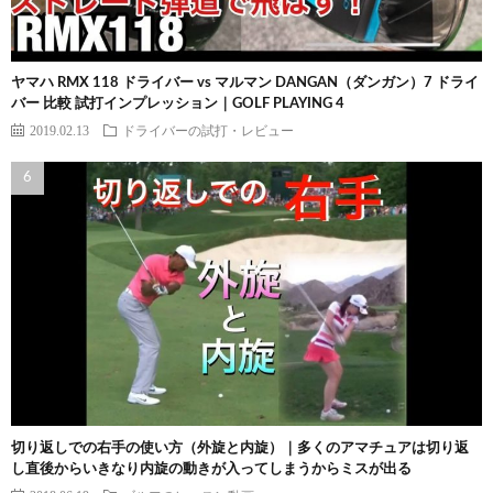
ヤマハ RMX 118 ドライバー vs マルマン DANGAN（ダンガン）7 ドライ
バー 比較 試打インプレッション｜GOLF PLAYING 4
2019.02.13
ドライバーの試打・レビュー
切り返しでの右手の使い方（外旋と内旋）｜多くのアマチュアは切り返
し直後からいきなり内旋の動きが入ってしまうからミスが出る