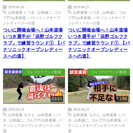
2019.04.26
2019.04.25
山本道場 いつき
,
山本誠二
,
ゴル
山本道場 いつき
,
山本誠二
,
ゴル
フTV山本道場
,
パナソニックオープ
フTV山本道場
,
パナソニックオープ
ンレディースへの道
ンレディースへの道
ついに開催会場へ！山本道場
ついに開催会場へ！山本道場
いつき選手が「浜野ゴルフク
いつき選手が「浜野ゴルフク
ラブ」で練習ラウンド② 【パ
ラブ」で練習ラウンド① 【パ
ナソニックオープンレディー
ナソニックオープンレディー
スへの道】
スへの道】
ゴルフのラウンド動画
ゴルフのラウンド動画
13:15
11:46
2019.04.24
2019.04.23
山本道場 ちさと
,
山本道場 いつ
山本道場 ちさと
,
山本道場 いつ
き
,
山本誠二
,
ゴルフTV山本道場
,
パ
き
,
山本誠二
,
ゴルフTV山本道場
,
パ
ナソニックオープンレディースへの
ナソニックオープンレディースへの
道
道