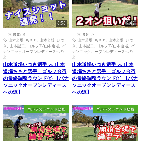
8:58
9:42
2019.05.01
2019.04.28
山本道場 ちさと
,
山本道場 いつ
山本道場 ちさと
,
山本道場 いつ
き
,
山本誠二
,
ゴルフTV山本道場
,
パ
き
,
山本誠二
,
ゴルフTV山本道場
,
パ
ナソニックオープンレディースへの
ナソニックオープンレディースへの
道
道
山本道場いつき選手 vs 山本
山本道場いつき選手 vs 山本
道場ちさと選手｜ゴルフ合宿
道場ちさと選手｜ゴルフ合宿
の最終調整ラウンド② 【パナ
の最終調整ラウンド① 【パナ
ソニックオープンレディース
ソニックオープンレディース
への道】
への道】
ゴルフのラウンド動画
ゴルフのラウンド動画
12:49
13:41