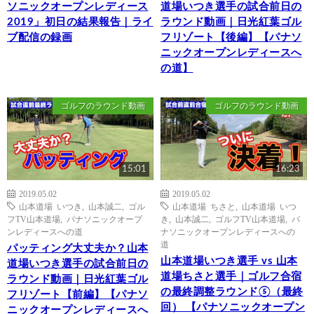
ソニックオープンレディース
道場いつき選手の試合前日の
2019」初日の結果報告｜ライ
ラウンド動画｜日光紅葉ゴル
ブ配信の録画
フリゾート【後編】【パナソ
ニックオープンレディースへ
の道】
ゴルフのラウンド動画
ゴルフのラウンド動画
15:01
16:23
2019.05.02
2019.05.02
山本道場 いつき
,
山本誠二
,
ゴル
山本道場 ちさと
,
山本道場 いつ
フTV山本道場
,
パナソニックオープ
き
,
山本誠二
,
ゴルフTV山本道場
,
パ
ンレディースへの道
ナソニックオープンレディースへの
道
パッティング大丈夫か？山本
山本道場いつき選手 vs 山本
道場いつき選手の試合前日の
道場ちさと選手｜ゴルフ合宿
ラウンド動画｜日光紅葉ゴル
の最終調整ラウンド⑤（最終
フリゾート【前編】【パナソ
回） 【パナソニックオープン
ニックオープンレディースへ