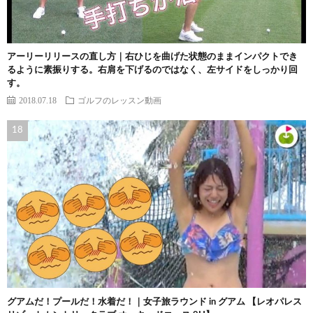
アーリーリリースの直し方｜右ひじを曲げた状態のままインパクトでき
るように素振りする。右肩を下げるのではなく、左サイドをしっかり回
す。
2018.07.18
ゴルフのレッスン動画
グアムだ！プールだ！水着だ！｜女子旅ラウンド in グアム 【レオパレス