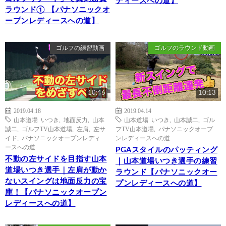
ディースへの道】
ラウンド① 【パナソニックオ
ープンレディースへの道】
ゴルフの練習動画
ゴルフのラウンド動画
10:46
10:13
2019.04.18
2019.04.14
山本道場 いつき
,
地面反力
,
山本
山本道場 いつき
,
山本誠二
,
ゴル
誠二
,
ゴルフTV山本道場
,
左肩
,
左サ
フTV山本道場
,
パナソニックオープ
イド
,
パナソニックオープンレディ
ンレディースへの道
ースへの道
PGAスタイルのパッティング
不動の左サイドを目指す山本
｜山本道場いつき選手の練習
道場いつき選手｜左肩が動か
ラウンド【パナソニックオー
ないスイングは地面反力の宝
プンレディースへの道】
庫！【パナソニックオープン
レディースへの道】