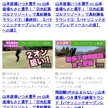
山本道場いつき選手 vs 山本
山本道場いつき選手 vs 山本
道場ちさと選手｜「日光紅葉
道場ちさと選手｜「日光紅葉
ゴルフリゾート」で真剣勝負
ゴルフリゾート」で真剣勝負
ラウンド③（最終回） 【パナ
ラウンド② 【パナソニックオ
ソニックオープンレディース
ープンレディースへの道】
への道】
ゴルフのラウンド動画
ゴルフのラウンド動画
11:12
9:09
2019.04.22
2019.04.20
山本道場 ちさと
,
山本道場 いつ
山本道場 いつき
,
山本誠二
,
ゴル
き
,
山本誠二
,
ゴルフTV山本道場
,
パ
フTV山本道場
,
パナソニックオープ
ナソニックオープンレディースへの
ンレディースへの道
道
飛距離UPが止まらない｜山本
山本道場いつき選手 vs 山本
道場いつき選手の練習ラウン
道場ちさと選手｜「日光紅葉
ド【パナソニックオープンレ
ゴルフリゾート」で真剣勝負