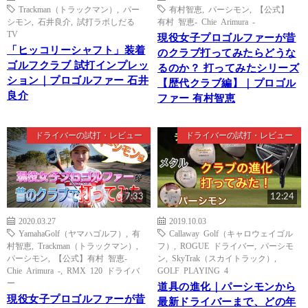
Trackman（トラックマン）
,
パー
有村智恵
,
パーシモン
,
【公式】
シモン
,
石井良介
,
試打ラボしだる
有村 智恵- Chie Arimura -
TV
現役女子プロゴルファーが昔
「ヒッコリーシャフト」装着
のクラブ打ってみたらどうな
ゴルフクラブ 試打インプレッ
るのか？ 打ってみたシリーズ
ション｜プロゴルファー 石井
【歴代クラブ編】｜プロゴル
良介
ファー 有村智恵
ドライバーの試打・レビュー
ドライバーの試打・レビュー
7:33
12:24
2020.03.27
2019.10.03
YamahaGolf（ヤマハゴルフ）
,
有
Callaway Golf（キャロウェイゴル
村智恵
,
Trackman（トラックマン）
,
フ）
,
ROGUE ドライバー
,
パーシモ
パーシモン
,
【公式】有村 智恵-
ン
,
SkyTrak（スカイトラック）
,
Chie Arimura -
,
RMX 120 ドライバ
GOLF PLAYING 4
ー
道具の進化｜パーシモンから
現役女子プロゴルファーが昔
最新ドライバーまで、どの年