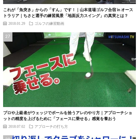
これが「魚突き」からの「すん」です！｜山本道場ゴルフ合宿 in オース
トラリア｜ちさと選手の練習風景「地面反力スイング」の真実とは？
2018.01.29
ゴルフの練習動画
プロや上級者がウェッジでボールを拾うアレのやり方｜アプローチショ
ットの精度を上げるために「フェースに乗せる」感覚を養おう
2018.07.02
アプローチの打ち方