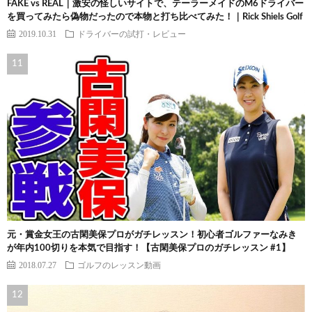
FAKE vs REAL｜激安の怪しいサイトで、テーラーメイドのM6ドライバー
を買ってみたら偽物だったので本物と打ち比べてみた！｜Rick Shiels Golf
2019.10.31
ドライバーの試打・レビュー
元・賞金女王の古閑美保プロがガチレッスン！初心者ゴルファーなみき
が年内100切りを本気で目指す！【古閑美保プロのガチレッスン #1】
2018.07.27
ゴルフのレッスン動画