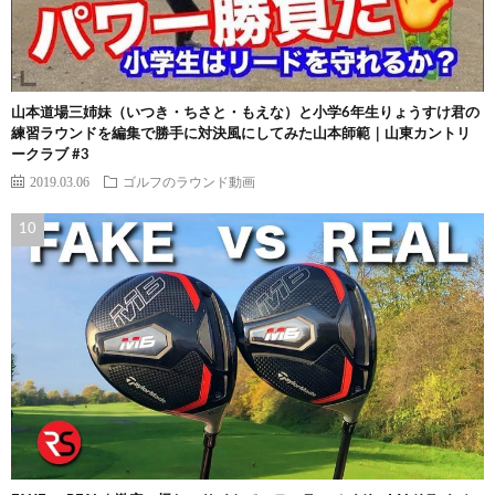
山本道場三姉妹（いつき・ちさと・もえな）と小学6年生りょうすけ君の
練習ラウンドを編集で勝手に対決風にしてみた山本師範｜山東カントリ
ークラブ #3
2019.03.06
ゴルフのラウンド動画