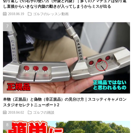
切り返しでの右手の使い方（外旋と内旋）｜多くのアマチュアは切り返
し直後からいきなり内旋の動きが入ってしまうからミスが出る
2018.06.19
ゴルフのレッスン動画
本物（正規品）と偽物（非正規品）の見分け方｜スコッティキャメロン
スタジオセレクトニューポート2
2018.04.02
ゴルフの雑談