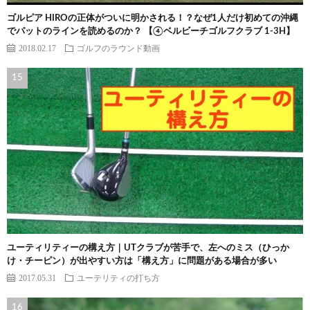
ゴルピア HIROの正体がついに明かされる！？なぜ1人だけ初めての沖縄
でパットのラインを読めるのか？ 【④ベルビーチゴルフクラブ 1-3H】
2018.02.17
ゴルフのラウンド動画
ユーティリティーの構え方｜UTクラブが苦手で、左へのミス（ひっか
け・チーピン）が出やすい方は「構え方」に問題がある場合が多い
2017.05.31
ユーテリティの打ち方