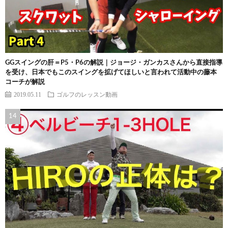
GGスイングの肝＝P5・P6の解説｜ジョージ・ガンカスさんから直接指導
を受け、日本でもこのスイングを拡げてほしいと言われて活動中の藤本
コーチが解説
2019.05.11
ゴルフのレッスン動画