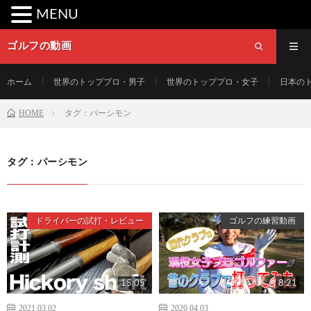
MENU
ゴルフの動画
ホーム
世界のトッププロ・男子
世界のトッププロ・女子
日本の
HOME
タグ：パーシモン
タグ：パーシモン
ドライバーの試打・レビュー
ゴルフの練習動画
15:05
8:21
2021.03.02
2020.04.03