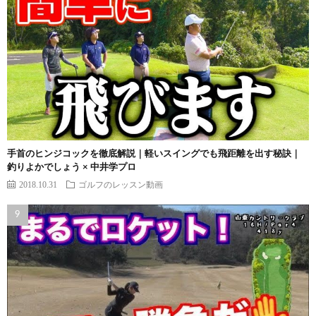
手首のヒンジコックを徹底解説｜軽いスイングでも飛距離を出す秘訣｜
釣りよかでしょう × 中井学プロ
2018.10.31
ゴルフのレッスン動画