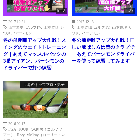
6:32
5:29
2017.12.24
2017.12.18
山本道場 ゴルフTV
,
山本道場 い
山本道場 ゴルフTV
,
山本道場 い
つき
,
パーシモン
つき
,
パーシモン
冬の飛距離アップ大作戦！ス
冬の飛距離アップ大作戦！正
イングのウエイトトレーニン
しい飛ばし方は昔のクラブで
グ｜あえてマッスルバックの
｜あえてパーシモンドライバ
3番アイアン、パーシモンの
ーを使って練習してみます！
ドライバーで打つ練習
世界のトッププロ・男子
2016.02.17
PGA TOUR（米国男子ゴルフツ
アー）
,
Rory McIlroy（ローリー・マ