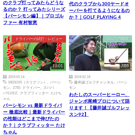
のクラブ打ってみたらどうな
代のクラブから300ヤードオ
るのか？ 打ってみたシリーズ
ーバーを打てるようになるの
【パーシモン編】｜プロゴル
か？｜GOLF PLAYING 4
ファー 有村智恵
ドライバーの試打・レビュー
ゴルフの雑談
10:01
7:03
2019.05.14
2018.02.18
SRIXON（スリクソン）
,
パーシ
藤井誠ゴルフチャンネル
,
パーシ
モン
,
Z785 ドライバー
,
ズババ
モン
バ!GOLF
,
クラブフィッター たけち
わたしのスーパーヒーロー、
ゃん
ジャンボ尾崎プロについて語
パーシモン vs 最新ドライバ
ります！【藤井誠ゴルフレッ
ー 徹底比較｜最新ドライバー
スン92】
の性能はどこまで伸びたの
か？｜クラブフィッター たけ
ちゃん