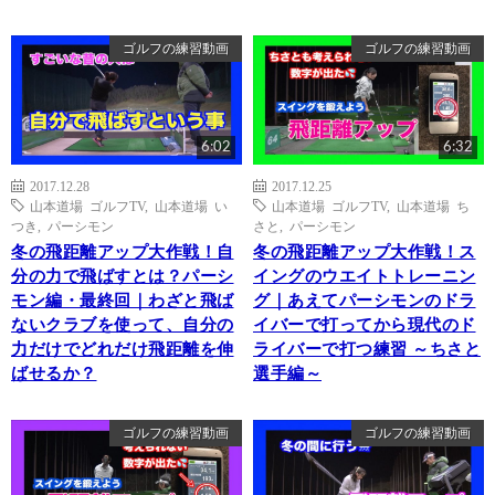
ゴルフの練習動画
ゴルフの練習動画
6:02
6:32
2017.12.28
2017.12.25
山本道場 ゴルフTV
,
山本道場 い
山本道場 ゴルフTV
,
山本道場 ち
つき
,
パーシモン
さと
,
パーシモン
冬の飛距離アップ大作戦！自
冬の飛距離アップ大作戦！ス
分の力で飛ばすとは？パーシ
イングのウエイトトレーニン
モン編・最終回｜わざと飛ば
グ｜あえてパーシモンのドラ
ないクラブを使って、自分の
イバーで打ってから現代のド
力だけでどれだけ飛距離を伸
ライバーで打つ練習 ～ちさと
ばせるか？
選手編～
ゴルフの練習動画
ゴルフの練習動画