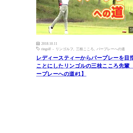
1
2018.10.11
ringolf - リンゴルフ
,
三枝こころ
,
パープレーへの道
レディースティーからパープレーを目
ことにしたリンゴルの三枝こころ先輩
ープレーへの道#1】