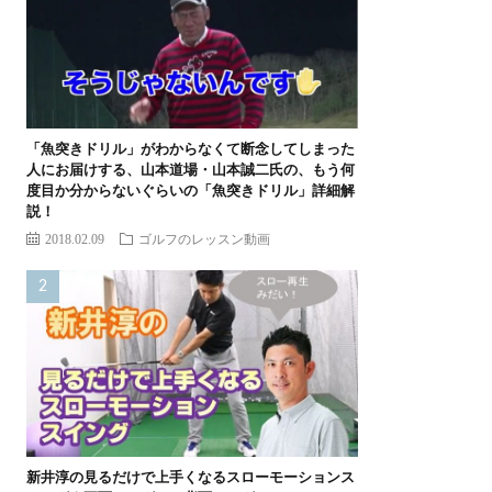
「魚突きドリル」がわからなくて断念してしまった
人にお届けする、山本道場・山本誠二氏の、もう何
度目か分からないぐらいの「魚突きドリル」詳細解
説！
2018.02.09
ゴルフのレッスン動画
新井淳の見るだけで上手くなるスローモーションス