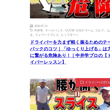
1
2020.07.13
中井学
,
テークバック
,
UUUM GOLF-ウーム ゴルフ-
,
な
き
,
フォワードプレス
,
ヒップターン
ドライバーを力まず軽く振るためのテ
バックのコツ｜「ゆっくり上げる」は
に繋がる危険あり！｜中井学プロの【
イバーレッスン】
ドライバーの打