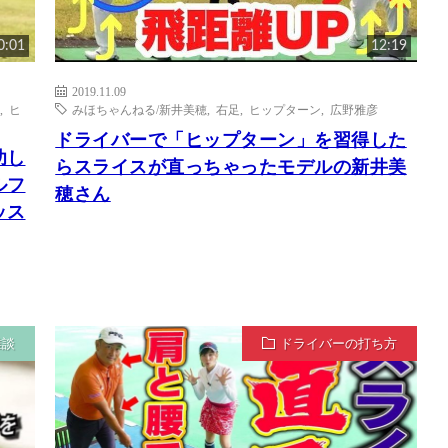
0:01
12:19
2019.11.09
,
ヒ
みほちゃんねる/新井美穂
,
右足
,
ヒップターン
,
広野雅彦
ドライバーで「ヒップターン」を習得した
功し
らスライスが直っちゃったモデルの新井美
ルフ
穂さん
ッス
雑談
ドライバーの打ち方