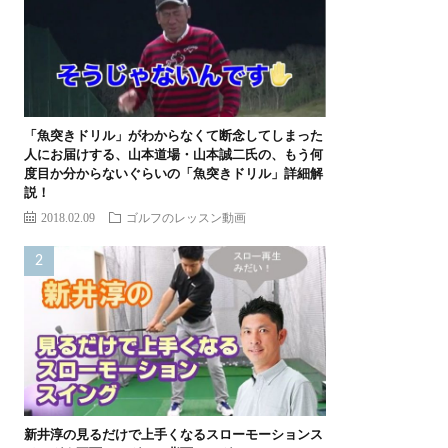
「魚突きドリル」がわからなくて断念してしまった
人にお届けする、山本道場・山本誠二氏の、もう何
度目か分からないぐらいの「魚突きドリル」詳細解
説！
2018.02.09
ゴルフのレッスン動画
新井淳の見るだけで上手くなるスローモーションス