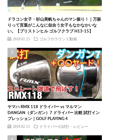
ドラコン女子・杉山美帆ちゃんのマン振り！｜万振
りって言葉がこんなに似合う女子もなかなかいな
い。【ブリストンヒル ゴルフクラブ H13-15】
2018.01.23
ゴルフのラウンド動画
ヤマハ RMX 118 ドライバー vs マルマン
DANGAN（ダンガン）7 ドライバー 比較 試打イン
プレッション｜GOLF PLAYING 4
2019.02.13
ドライバーの試打・レビュー