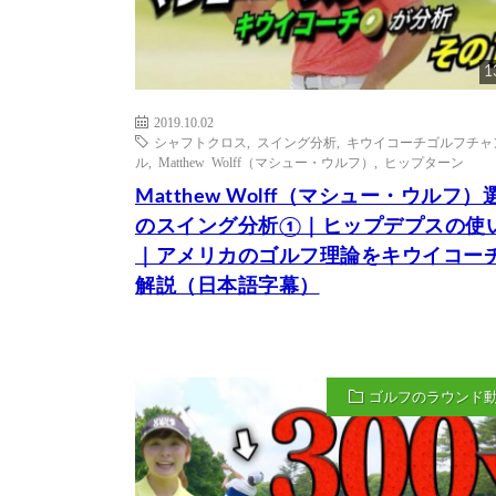
1
2019.10.02
シャフトクロス
,
スイング分析
,
キウイコーチゴルフチャ
ル
,
Matthew Wolff（マシュー・ウルフ）
,
ヒップターン
Matthew Wolff（マシュー・ウルフ）
のスイング分析①｜ヒップデプスの使
｜アメリカのゴルフ理論をキウイコー
解説（日本語字幕）
ゴルフのラウンド