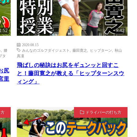
1:52
9:42
2020.08.15
-
,
腰
みんなのゴルフダイジェスト
,
藤田寛之
,
ヒップターン
,
秋山
プタ
真凜
飛ばしの秘訣はお尻をギュンッと回すこ
お尻
と！藤田寛之が教える「ヒップターンスウ
宮里
ィング」
ち方
ドライバーの打ち方