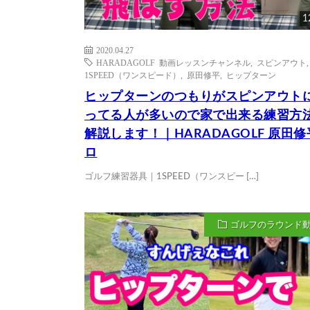
1
2020.04.27
HARADAGOLF 動画レッスンチャンネル
,
スピンアウト
,
1SPEED（ワンスピード）
,
原田修平
,
ヒップターン
ヒップターンのつもりがスピンアウト
ってる人が多いので家で出来る練習方
解説します！｜HARADAGOLF 原田
ロ
ゴルフ練習器具｜1SPEED（ワンスピー […]
ゴルフのラウンド