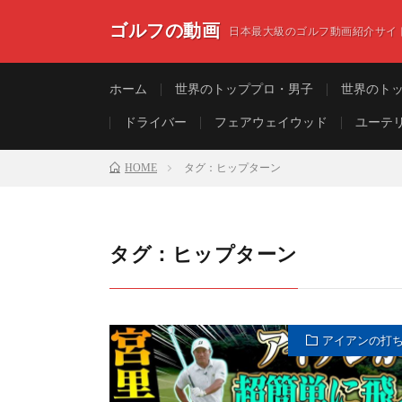
ゴルフの動画
日本最大級のゴルフ動画紹介サイ
ホーム
世界のトッププロ・男子
世界のト
ドライバー
フェアウェイウッド
ユーテ
HOME
タグ：ヒップターン
タグ：ヒップターン
アイアンの打