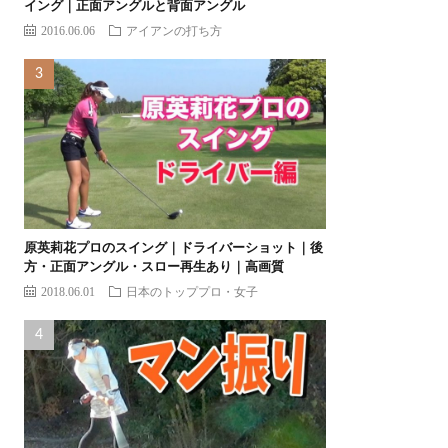
イング｜正面アングルと背面アングル
2016.06.06
アイアンの打ち方
原英莉花プロのスイング｜ドライバーショット｜後
方・正面アングル・スロー再生あり｜高画質
2018.06.01
日本のトッププロ・女子