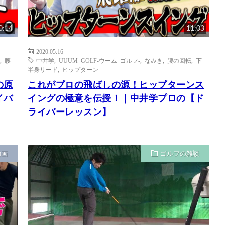
0:14
11:03
2020.05.16
,
腰
中井学
,
UUUM GOLF-ウーム ゴルフ-
,
なみき
,
腰の回転
,
下
半身リード
,
ヒップターン
の原
これがプロの飛ばしの源！ヒップターンス
イバ
イングの極意を伝授！｜中井学プロの【ド
ライバーレッスン】
動画
ゴルフの雑談