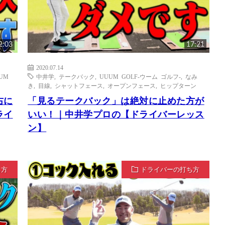
2:03
17:21
2020.07.14
UM
中井学
,
テークバック
,
UUUM GOLF-ウーム ゴルフ-
,
なみ
き
,
目線
,
シャットフェース
,
オープンフェース
,
ヒップターン
右に
「見るテークバック」は絶対に止めた方が
ライ
いい！｜中井学プロの【ドライバーレッス
ン】
ち方
ドライバーの打ち方