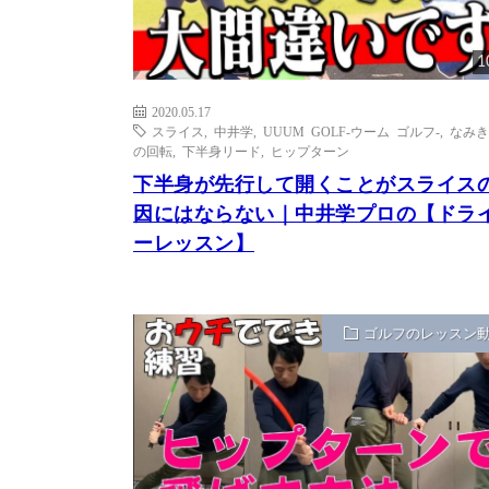
1
2020.05.17
スライス
,
中井学
,
UUUM GOLF-ウーム ゴルフ-
,
なみき
の回転
,
下半身リード
,
ヒップターン
下半身が先行して開くことがスライス
因にはならない｜中井学プロの【ドラ
ーレッスン】
ゴルフのレッスン