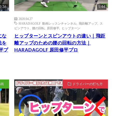
2:36
5:44
2020.04.27
HARADAGOLF 動画レッスンチャンネル
,
飛距離アップ
,
ス
ピンアウト
,
腰の回転
,
原田修平
,
ヒップターン
にな
ヒップターンとスピンアウトの違い｜飛距
法を
離アップのための腰の回転の方法｜
修平プ
HARADAGOLF 原田修平プロ
動画
ドライバーの打ち方