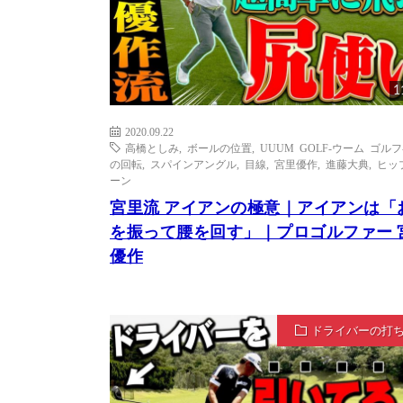
1
2020.09.22
高橋としみ
,
ボールの位置
,
UUUM GOLF-ウーム ゴルフ
の回転
,
スパインアングル
,
目線
,
宮里優作
,
進藤大典
,
ヒッ
ーン
宮里流 アイアンの極意｜アイアンは「
を振って腰を回す」｜プロゴルファー 
優作
ドライバーの打