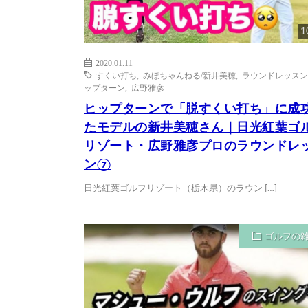
1
2020.01.11
すくい打ち
,
みほちゃんねる/新井美穂
,
ラウンドレッスン
ップターン
,
広野雅彦
ヒップターンで「脱すくい打ち」に成
たモデルの新井美穂さん｜日光紅葉ゴ
リゾート・広野雅彦プロのラウンドレ
ン⑦
日光紅葉ゴルフリゾート（栃木県）のラウン […]
ゴルフの