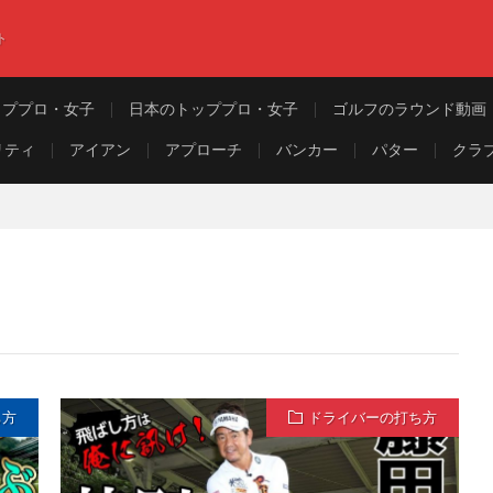
ト
ッププロ・女子
日本のトッププロ・女子
ゴルフのラウンド動画
リティ
アイアン
アプローチ
バンカー
パター
クラ
ち方
ドライバーの打ち方