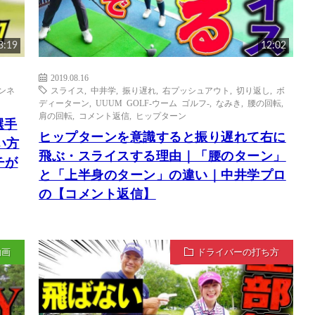
3:19
12:02
2019.08.16
ンネ
スライス
,
中井学
,
振り遅れ
,
右プッシュアウト
,
切り返し
,
ボ
ディーターン
,
UUUM GOLF-ウーム ゴルフ-
,
なみき
,
腰の回転
,
肩の回転
,
コメント返信
,
ヒップターン
選手
ヒップターンを意識すると振り遅れて右に
い方
飛ぶ・スライスする理由｜「腰のターン」
チが
と「上半身のターン」の違い｜中井学プロ
の【コメント返信】
動画
ドライバーの打ち方