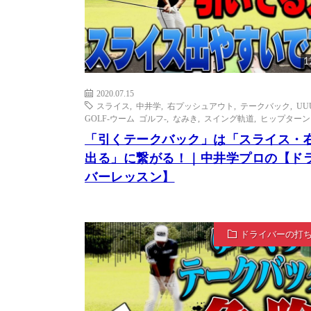
1
2020.07.15
スライス
,
中井学
,
右プッシュアウト
,
テークバック
,
UU
GOLF-ウーム ゴルフ-
,
なみき
,
スイング軌道
,
ヒップターン
「引くテークバック」は「スライス・
出る」に繋がる！｜中井学プロの【ド
バーレッスン】
ドライバーの打