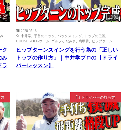
9:25
12:01
2020.05.18
み
中井学
,
手首のコック
,
バックスイング
,
トップの位置
,
UUUM GOLF-ウーム ゴルフ-
,
なみき
,
肩甲骨
,
ヒップターン
ーク
ヒップターンスイングを行う為の「正しい
力み
トップの作り方」｜中井学プロの【ドライ
ドラ
バーレッスン】
ち方
ドライバーの打ち方