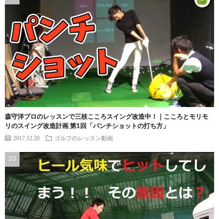
森守洋プロのレッスンで三枝こころスイング改造中！｜こころとモリモ
リのスイング改造計画 第1回「パンチショットの打ち方」
2017.12.20
ゴルフのレッスン動画