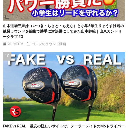
山本道場三姉妹（いつき・ちさと・もえな）と小学6年生りょうすけ君の
練習ラウンドを編集で勝手に対決風にしてみた山本師範｜山東カントリ
ークラブ #3
2019.03.06
ゴルフのラウンド動画
FAKE vs REAL｜激安の怪しいサイトで、テーラーメイドのM6ドライバー