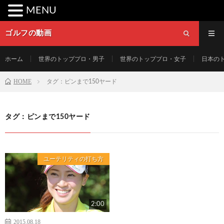
MENU
ゴルフの動画
ホーム
世界のトッププロ・男子
世界のトッププロ・女子
日本の
HOME
タグ：ピンまで150ヤード
タグ：ピンまで150ヤード
ユーテリティの打ち方
2:00
2015.08.18