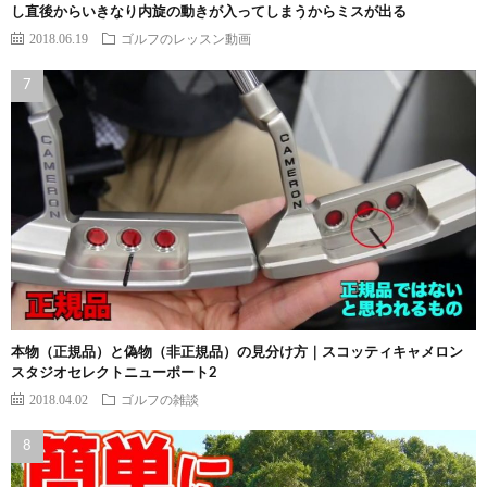
し直後からいきなり内旋の動きが入ってしまうからミスが出る
2018.06.19
ゴルフのレッスン動画
本物（正規品）と偽物（非正規品）の見分け方｜スコッティキャメロン
スタジオセレクトニューポート2
2018.04.02
ゴルフの雑談