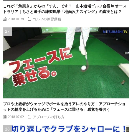
これが「魚突き」からの「すん」です！｜山本道場ゴルフ合宿 in オース
トラリア｜ちさと選手の練習風景「地面反力スイング」の真実とは？
2018.01.29
ゴルフの練習動画
プロや上級者がウェッジでボールを拾うアレのやり方｜アプローチショ
ットの精度を上げるために「フェースに乗せる」感覚を養おう
2018.07.02
アプローチの打ち方