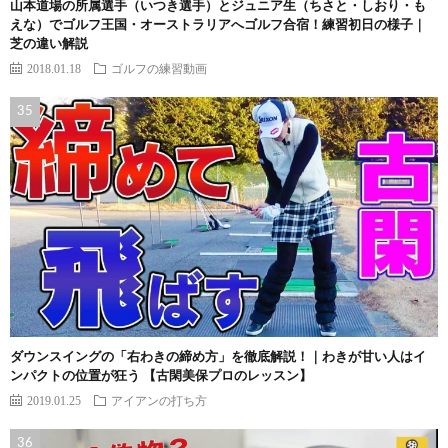
山本道場の所属選手（いつき選手）とジュニア生（ちさと・しおり・も
えな）でゴルフ王国・オーストラリアへゴルフ合宿！練習初日の様子｜
芝の違い解説
2018.01.18
ゴルフの練習動画
ダウンスイングの「右わきの締め方」を徹底解説！｜わきが甘い人はイ
ンパクトの位置が狂う 【古閑美保プロのレッスン】
2019.01.25
アイアンの打ち方