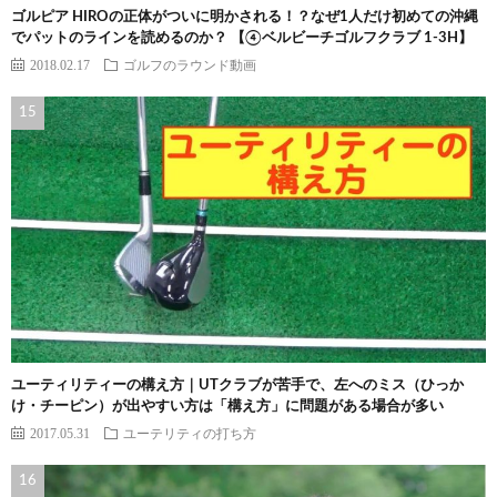
ゴルピア HIROの正体がついに明かされる！？なぜ1人だけ初めての沖縄
でパットのラインを読めるのか？ 【④ベルビーチゴルフクラブ 1-3H】
2018.02.17
ゴルフのラウンド動画
ユーティリティーの構え方｜UTクラブが苦手で、左へのミス（ひっか
け・チーピン）が出やすい方は「構え方」に問題がある場合が多い
2017.05.31
ユーテリティの打ち方