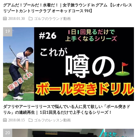
グアムだ！プールだ！水着だ！｜女子旅ラウンド in グアム 【レオパレス
リゾートカントリークラブ オーキッドコース 9H】
2018.01.30
ゴルフのラウンド動画
ダフリやアーリーリリースで悩んでいる人に見て欲しい「ボール突きド
リル」の連続再生｜ 1日1回見るだけで上手くなるシリーズ！
2018.08.15
ゴルフのレッスン動画