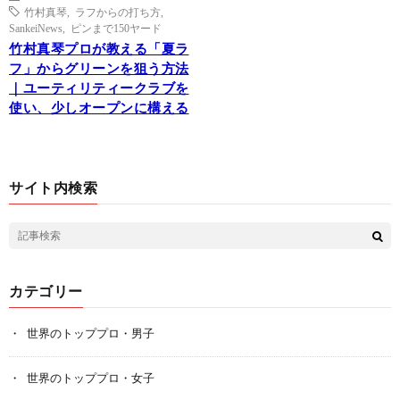
竹村真琴
,
ラフからの打ち方
,
SankeiNews
,
ピンまで150ヤード
竹村真琴プロが教える「夏ラ
フ」からグリーンを狙う方法
｜ユーティリティークラブを
使い、少しオープンに構える
サイト内検索
カテゴリー
世界のトッププロ・男子
世界のトッププロ・女子