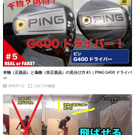
本物（正規品）と偽物（非正規品）の見分け方 #5｜PING G400 ドライバ
ー
2018.07.22
ゴルフの雑談