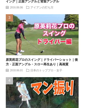
イング｜正面アングルと背面アングル
2016.06.06
アイアンの打ち方
原英莉花プロのスイング｜ドライバーショット｜後
方・正面アングル・スロー再生あり｜高画質
2018.06.01
日本のトッププロ・女子