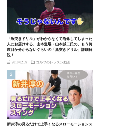
「魚突きドリル」がわからなくて断念してしまった
人にお届けする、山本道場・山本誠二氏の、もう何
度目か分からないぐらいの「魚突きドリル」詳細解
説！
2018.02.09
ゴルフのレッスン動画
新井淳の見るだけで上手くなるスローモーションス