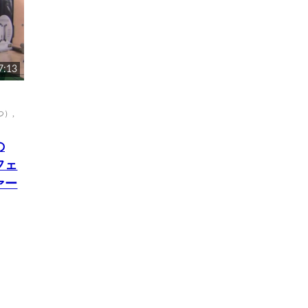
7:13
つ）
,
の
フェ
ァー