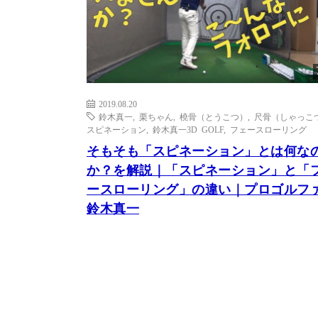
2019.08.20
鈴木真一
,
栗ちゃん
,
橈骨（とうこつ）
,
尺骨（しゃっこ
スピネーション
,
鈴木真一3D GOLF
,
フェースローリング
そもそも「スピネーション」とは何な
か？を解説｜「スピネーション」と「
ースローリング」の違い｜プロゴルフ
鈴木真一