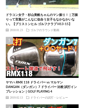
ドラコン女子・杉山美帆ちゃんのマン振り！｜万振
りって言葉がこんなに似合う女子もなかなかいな
い。【ブリストンヒル ゴルフクラブ H13-15】
2018.01.23
ゴルフのラウンド動画
ヤマハ RMX 118 ドライバー vs マルマン
DANGAN（ダンガン）7 ドライバー 比較 試打イン
プレッション｜GOLF PLAYING 4
2019.02.13
ドライバーの試打・レビュー