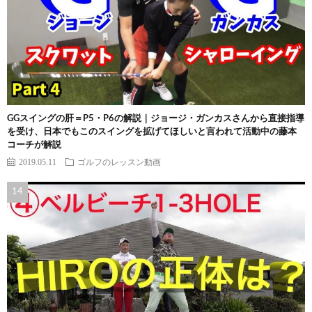
GGスイングの肝＝P5・P6の解説｜ジョージ・ガンカスさんから直接指導
を受け、日本でもこのスイングを拡げてほしいと言われて活動中の藤本
コーチが解説
2019.05.11
ゴルフのレッスン動画