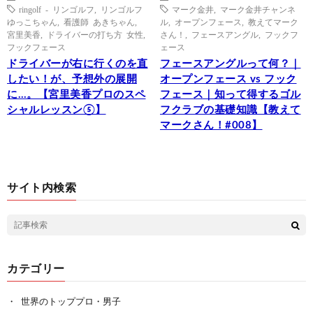
ringolf - リンゴルフ
,
リンゴルフ
マーク金井
,
マーク金井チャンネ
ゆっこちゃん
,
看護師 あきちゃん
,
ル
,
オープンフェース
,
教えてマーク
宮里美香
,
ドライバーの打ち方 女性
,
さん！
,
フェースアングル
,
フックフ
フックフェース
ェース
ドライバーが右に行くのを直
フェースアングルって何？｜
したい！が、予想外の展開
オープンフェース vs フック
に…。【宮里美香プロのスペ
フェース｜知って得するゴル
シャルレッスン⑤】
フクラブの基礎知識【教えて
マークさん！#008】
サイト内検索
カテゴリー
世界のトッププロ・男子