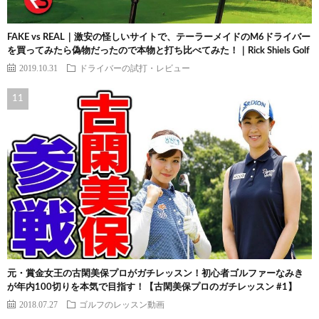
FAKE vs REAL｜激安の怪しいサイトで、テーラーメイドのM6ドライバー
を買ってみたら偽物だったので本物と打ち比べてみた！｜Rick Shiels Golf
2019.10.31
ドライバーの試打・レビュー
元・賞金女王の古閑美保プロがガチレッスン！初心者ゴルファーなみき
が年内100切りを本気で目指す！【古閑美保プロのガチレッスン #1】
2018.07.27
ゴルフのレッスン動画