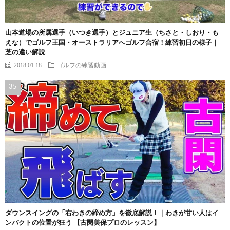
山本道場の所属選手（いつき選手）とジュニア生（ちさと・しおり・も
えな）でゴルフ王国・オーストラリアへゴルフ合宿！練習初日の様子｜
芝の違い解説
2018.01.18
ゴルフの練習動画
ダウンスイングの「右わきの締め方」を徹底解説！｜わきが甘い人はイ
ンパクトの位置が狂う 【古閑美保プロのレッスン】