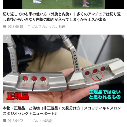
切り返しでの右手の使い方（外旋と内旋）｜多くのアマチュアは切り返
し直後からいきなり内旋の動きが入ってしまうからミスが出る
2018.06.19
ゴルフのレッスン動画
本物（正規品）と偽物（非正規品）の見分け方｜スコッティキャメロン
スタジオセレクトニューポート2
2018.04.02
ゴルフの雑談