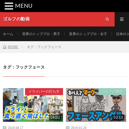
MENU
ゴルフの動画
ホーム
世界のトッププロ・男子
世界のトッププロ・女子
日本の
HOME
タグ：フックフェース
タグ：フックフェース
ドライバーの打ち方
ゴルフの雑談
16:52
10:11
2020.08.17
2019.03.26