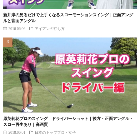
新井淳の見るだけで上手くなるスローモーションスイング｜正面アング
ルと背面アングル
2016.06.06
アイアンの打ち方
原英莉花プロのスイング｜ドライバーショット｜後方・正面アングル・
スロー再生あり｜高画質
2018.06.01
日本のトッププロ・女子