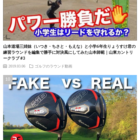
山本道場三姉妹（いつき・ちさと・もえな）と小学6年生りょうすけ君の
練習ラウンドを編集で勝手に対決風にしてみた山本師範｜山東カントリ
ークラブ #3
2019.03.06
ゴルフのラウンド動画