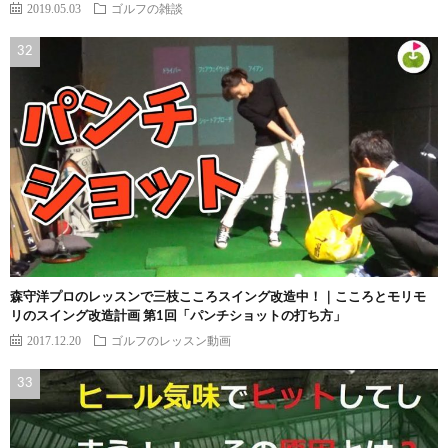
2019.05.03
ゴルフの雑談
森守洋プロのレッスンで三枝こころスイング改造中！｜こころとモリモ
リのスイング改造計画 第1回「パンチショットの打ち方」
2017.12.20
ゴルフのレッスン動画