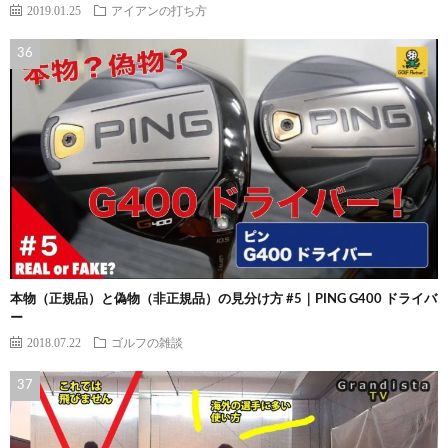
2019.01.25
アイアンの打ち方
本物（正規品）と偽物（非正規品）の見分け方 #5｜PING G400 ドライバ
ー
2018.07.22
ゴルフの雑談