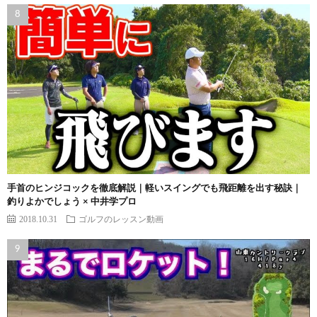
手首のヒンジコックを徹底解説｜軽いスイングでも飛距離を出す秘訣｜
釣りよかでしょう × 中井学プロ
2018.10.31
ゴルフのレッスン動画