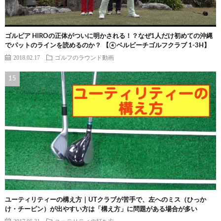
ゴルピア HIROの正体がついに明かされる！？なぜ1人だけ初めての沖縄
でパットのラインを読めるのか？ 【④ベルビーチゴルフクラブ 1-3H】
2018.02.17
ゴルフのラウンド動画
ユーティリティーの構え方｜UTクラブが苦手で、左へのミス（ひっか
け・チーピン）が出やすい方は「構え方」に問題がある場合が多い
2017.05.31
ユーテリティの打ち方