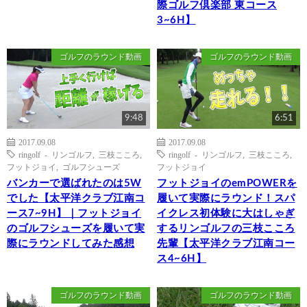
際ゴルフ倶楽部 東コース
3~6H】
ゴルフのラウンド動画
ゴルフのラウンド動画
9:48
6:51
2017.09.08
2017.09.08
ringolf - リンゴルフ
,
三枝こころ
,
ringolf - リンゴルフ
,
三枝こころ
,
フットジョイ
,
ゴルフシューズ
フットジョイ
バンカーで選ばれたのは5W
フットジョイのemPOWERを
でした【太平洋クラブ江南コ
履いて実際にラウンド！スパ
ース7~9H】｜フットジョイ
イクレス初体験に大はしゃぎ
のゴルフシューズを履いて実
するリンゴルフの三枝こころ
際にラウンドしてみた感想
先輩【太平洋クラブ江南コー
ス4~6H】
ゴルフのラウンド動画
ゴルフのラウンド動画