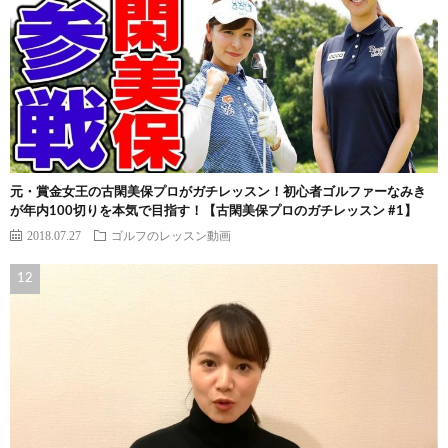
元・賞金女王の古閑美保プロがガチレッスン！初心者ゴルファーなみき
が年内100切りを本気で目指す！【古閑美保プロのガチレッスン #1】
2018.07.27
ゴルフのレッスン動画