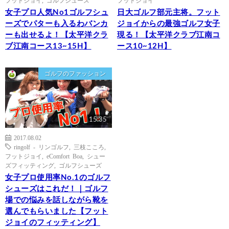
フットジョイ
,
ゴルフシューズ
フットジョイ
女子プロ人気No1ゴルフシュ
日大ゴルフ部元主将。フット
ーズでパターも入るわバンカ
ジョイからの最強ゴルフ女子
ーも出せるよ！【太平洋クラ
現る！【太平洋クラブ江南コ
ブ江南コース13~15H】
ース10~12H】
ゴルフのファッション
15:35
2017.08.02
ringolf - リンゴルフ
,
三枝こころ
,
フットジョイ
,
eComfort Boa
,
シュー
ズフィッティング
,
ゴルフシューズ
女子プロ使用率No.1のゴルフ
シューズはこれだ！｜ゴルフ
場での悩みを話しながら靴を
選んでもらいました【フット
ジョイのフィッティング】