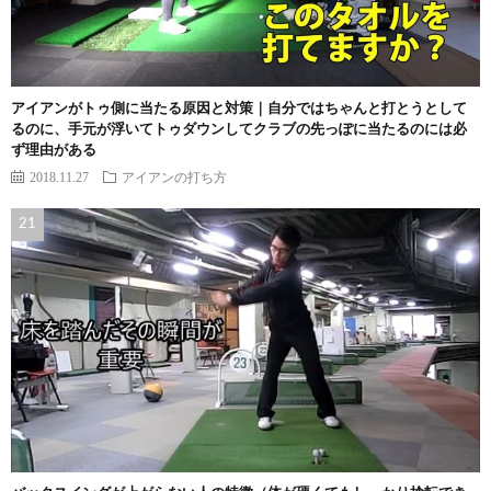
アイアンがトゥ側に当たる原因と対策｜自分ではちゃんと打とうとして
るのに、手元が浮いてトゥダウンしてクラブの先っぽに当たるのには必
ず理由がある
2018.11.27
アイアンの打ち方