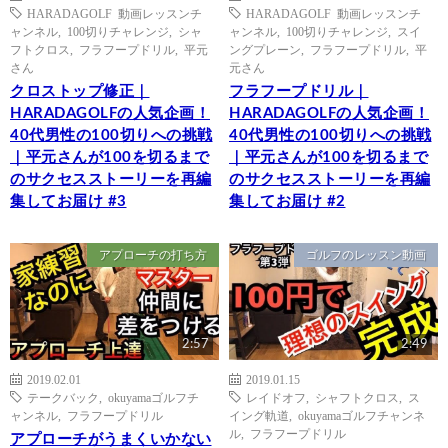
HARADAGOLF 動画レッスンチ
HARADAGOLF 動画レッスンチ
ャンネル
,
100切りチャレンジ
,
シャ
ャンネル
,
100切りチャレンジ
,
スイ
フトクロス
,
フラフープドリル
,
平元
ングプレーン
,
フラフープドリル
,
平
さん
元さん
クロストップ修正｜
フラフープドリル｜
HARADAGOLFの人気企画！
HARADAGOLFの人気企画！
40代男性の100切りへの挑戦
40代男性の100切りへの挑戦
｜平元さんが100を切るまで
｜平元さんが100を切るまで
のサクセスストーリーを再編
のサクセスストーリーを再編
集してお届け #3
集してお届け #2
アプローチの打ち方
ゴルフのレッスン動画
2:57
2:49
2019.02.01
2019.01.15
テークバック
,
okuyamaゴルフチ
レイドオフ
,
シャフトクロス
,
ス
ャンネル
,
フラフープドリル
イング軌道
,
okuyamaゴルフチャンネ
ル
,
フラフープドリル
アプローチがうまくいかない