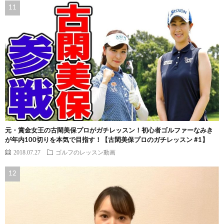
元・賞金女王の古閑美保プロがガチレッスン！初心者ゴルファーなみき
が年内100切りを本気で目指す！【古閑美保プロのガチレッスン #1】
2018.07.27
ゴルフのレッスン動画