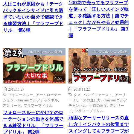
100均で売ってるフラフープ
人はこれが原因かも！テーク
を使って「正しいスイング軌
バックをインサイドに引き過
道」を確認する方法｜鏡でチ
ぎていないか自分で確認でき
ェックしながらやると効果的
る練習方法｜「フラフープド
｜「フラフープドリル」 第3
リル」 第6弾
弾
ゴルフのレッスン動画
ゴルフのレッスン動画
4:55
4:23
2018.11.27
2018.11.22
フォロースルー
,
アームローテー
タメ
,
ハンドファースト
,
アーリ
ション
,
okuyamaゴルフチャンネル
,
ーリリースの直し方
,
okuyamaゴルフ
左足リード
,
フラフープドリル
チャンネル
,
手首の角度
,
左足リー
ド
,
フラフープドリル
フォロースルーにかけてのロ
頑固なアーリーリリースの直
ーテーションの動きを体感で
し方｜インパクトの位置まで
きる練習ドリル｜「フラフー
スイングしてもフラフープが
プドリル」 第2弾