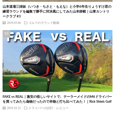
山本道場三姉妹（いつき・ちさと・もえな）と小学6年生りょうすけ君の
練習ラウンドを編集で勝手に対決風にしてみた山本師範｜山東カントリ
ークラブ #3
2019.03.06
ゴルフのラウンド動画
FAKE vs REAL｜激安の怪しいサイトで、テーラーメイドのM6ドライバー
を買ってみたら偽物だったので本物と打ち比べてみた！｜Rick Shiels Golf
2019.10.31
ドライバーの試打・レビュー