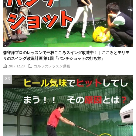
森守洋プロのレッスンで三枝こころスイング改造中！｜こころとモリモ
リのスイング改造計画 第1回「パンチショットの打ち方」
2017.12.20
ゴルフのレッスン動画