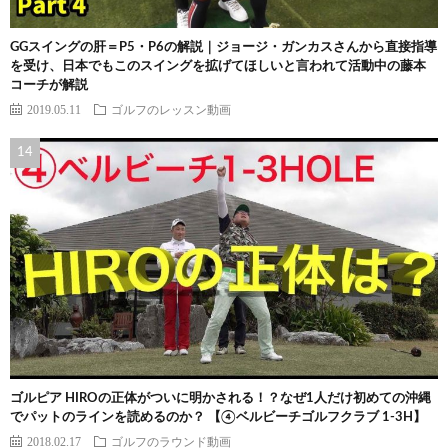
GGスイングの肝＝P5・P6の解説｜ジョージ・ガンカスさんから直接指導
を受け、日本でもこのスイングを拡げてほしいと言われて活動中の藤本
コーチが解説
2019.05.11
ゴルフのレッスン動画
ゴルピア HIROの正体がついに明かされる！？なぜ1人だけ初めての沖縄
でパットのラインを読めるのか？ 【④ベルビーチゴルフクラブ 1-3H】
2018.02.17
ゴルフのラウンド動画