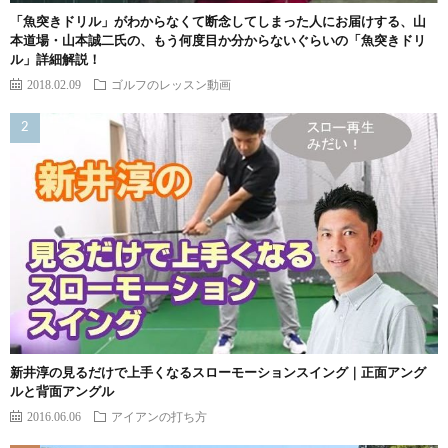
「魚突きドリル」がわからなくて断念してしまった人にお届けする、山
本道場・山本誠二氏の、もう何度目か分からないぐらいの「魚突きドリ
ル」詳細解説！
2018.02.09
ゴルフのレッスン動画
新井淳の見るだけで上手くなるスローモーションスイング｜正面アング
ルと背面アングル
2016.06.06
アイアンの打ち方