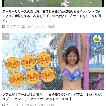
アーリーリリースの直し方｜右ひじを曲げた状態のままインパクトでき
るように素振りする。右肩を下げるのではなく、左サイドをしっかり回
す。
2018.07.18
ゴルフのレッスン動画
グアムだ！プールだ！水着だ！｜女子旅ラウンド in グアム 【レオパレス
リゾートカントリークラブ オーキッドコース 9H】
2018.01.30
ゴルフのラウンド動画