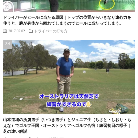
ドライバーがヒールに当たる原因｜トップの位置からいきなり遠心力を
使うと、腕が身体から離れてしまうのでヒールに当たってしまう。
2017.07.02
ドライバーの打ち方
山本道場の所属選手（いつき選手）とジュニア生（ちさと・しおり・も
えな）でゴルフ王国・オーストラリアへゴルフ合宿！練習初日の様子｜
芝の違い解説