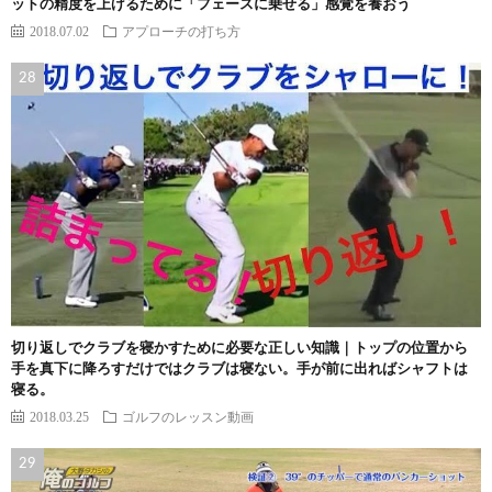
ットの精度を上げるために「フェースに乗せる」感覚を養おう
2018.07.02
アプローチの打ち方
切り返しでクラブを寝かすために必要な正しい知識｜トップの位置から
手を真下に降ろすだけではクラブは寝ない。手が前に出ればシャフトは
寝る。
2018.03.25
ゴルフのレッスン動画