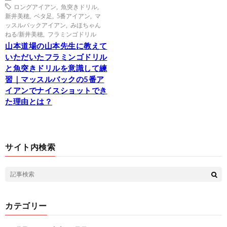
ロングアイアン
,
魚突きドリル
,
新井美穂
,
ベタ足
,
5番アイアン
,
マ
ッスルバックアイアン
,
みほちゃん
ねる/新井美穂
,
フラミンゴドリル
山本道場の山本先生に教えて
いただいたフラミンゴドリル
と魚突きドリルを意識して練
習｜マッスルバックの5番ア
イアンでナイスショットでき
た理由とは？
サイト内検索
カテゴリー