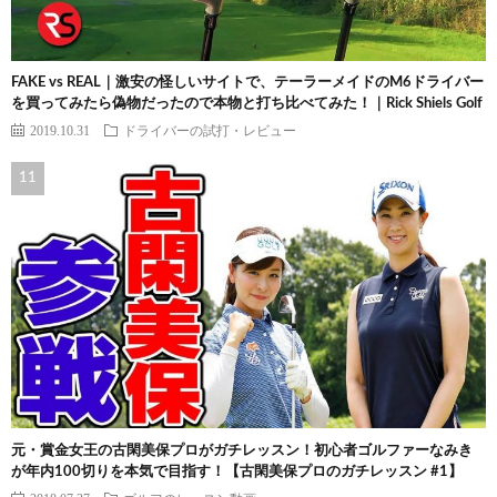
FAKE vs REAL｜激安の怪しいサイトで、テーラーメイドのM6ドライバー
を買ってみたら偽物だったので本物と打ち比べてみた！｜Rick Shiels Golf
2019.10.31
ドライバーの試打・レビュー
元・賞金女王の古閑美保プロがガチレッスン！初心者ゴルファーなみき
が年内100切りを本気で目指す！【古閑美保プロのガチレッスン #1】