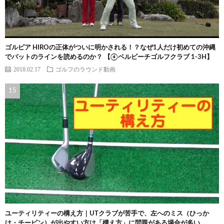
ゴルピア HIROの正体がついに明かされる！？なぜ1人だけ初めての沖縄
でパットのラインを読めるのか？ 【④ベルビーチゴルフクラブ 1-3H】
2018.02.17
ゴルフのラウンド動画
ユーティリティーの構え方｜UTクラブが苦手で、左へのミス（ひっか
け・チーピン）が出やすい方は「構え方」に問題がある場合が多い