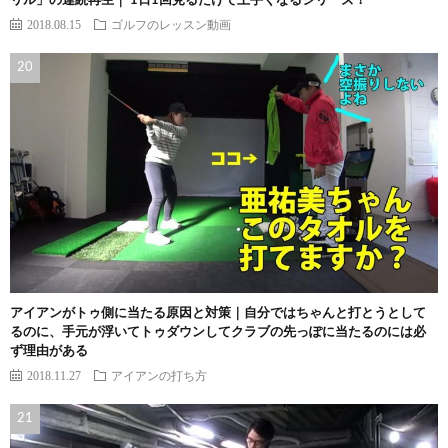
リル」の連続再生｜ 1日1回見るだけで上手くなるシリーズ！
2018.08.15
ゴルフのレッスン動画
アイアンがトゥ側に当たる原因と対策｜自分ではちゃんと打とうとして
るのに、手元が浮いてトゥダウンしてクラブの先っぽに当たるのには必
ず理由がある
2018.11.27
アイアンの打ち方