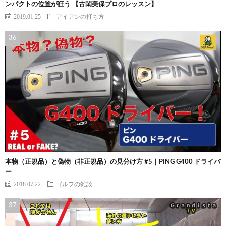
ンパクトの位置が狂う 【古閑美保プロのレッスン】
2019.01.25
アイアンの打ち方
本物（正規品）と偽物（非正規品）の見分け方 #5｜PING G400 ドライバ
ー
2018.07.22
ゴルフの雑談