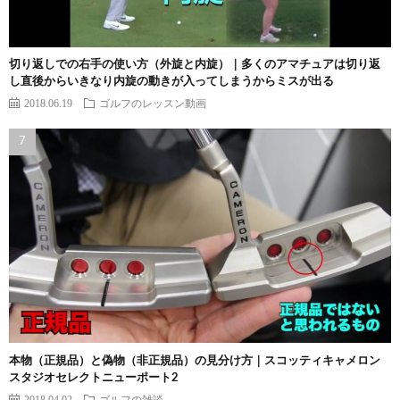
切り返しでの右手の使い方（外旋と内旋）｜多くのアマチュアは切り返
し直後からいきなり内旋の動きが入ってしまうからミスが出る
2018.06.19
ゴルフのレッスン動画
本物（正規品）と偽物（非正規品）の見分け方｜スコッティキャメロン
スタジオセレクトニューポート2
2018.04.02
ゴルフの雑談