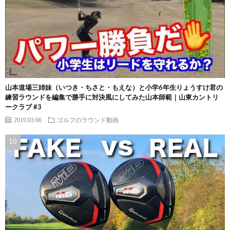
山本道場三姉妹（いつき・ちさと・もえな）と小学6年生りょうすけ君の
練習ラウンドを編集で勝手に対決風にしてみた山本師範｜山東カントリ
ークラブ #3
2019.03.06
ゴルフのラウンド動画