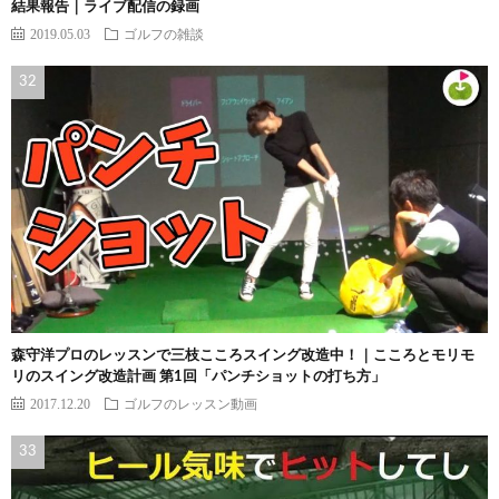
結果報告｜ライブ配信の録画
2019.05.03
ゴルフの雑談
森守洋プロのレッスンで三枝こころスイング改造中！｜こころとモリモ
リのスイング改造計画 第1回「パンチショットの打ち方」
2017.12.20
ゴルフのレッスン動画