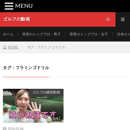
MENU
ゴルフの動画
ホーム
世界のトッププロ・男子
世界のトッププロ・女子
日本の
HOME
タグ：フラミンゴドリル
タグ：フラミンゴドリル
ゴルフの練習動画
5:47
2018.03.08