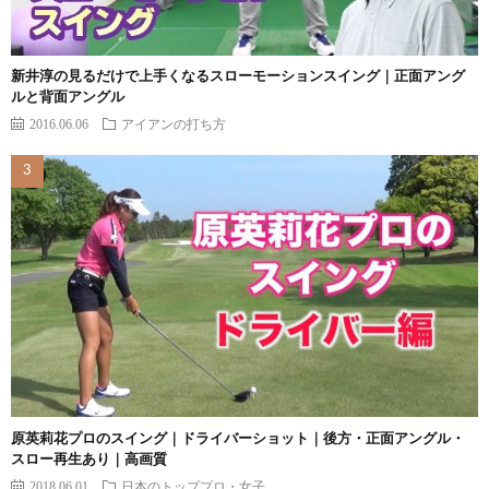
新井淳の見るだけで上手くなるスローモーションスイング｜正面アング
ルと背面アングル
2016.06.06
アイアンの打ち方
原英莉花プロのスイング｜ドライバーショット｜後方・正面アングル・
スロー再生あり｜高画質
2018.06.01
日本のトッププロ・女子