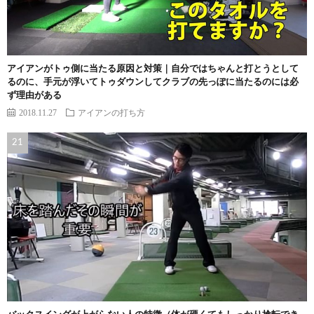
アイアンがトゥ側に当たる原因と対策｜自分ではちゃんと打とうとして
るのに、手元が浮いてトゥダウンしてクラブの先っぽに当たるのには必
ず理由がある
2018.11.27
アイアンの打ち方