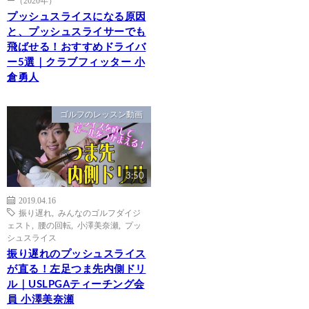
プッシュスライスになる原因
と、プッシュスライサーでも
飛ばせる！おすすめドライバ
ー5選｜クラブフィッター 小
倉勇人
ゴルフのレッスン動画
3:50
2019.04.16
振り遅れ
,
みんなのゴルフダイジ
ェスト
,
腰の回転
,
小澤美奈瀬
,
プッ
シュスライス
振り遅れのプッシュスライス
が直る！左足つま先内側ドリ
ル｜USLPGAティーチング会
員 小澤美奈瀬