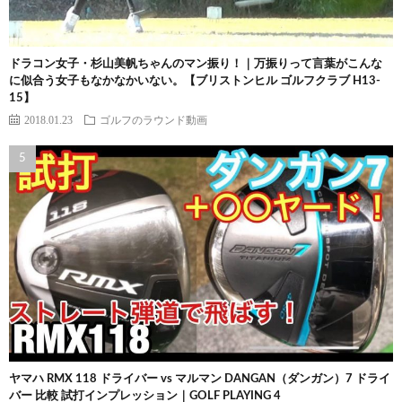
ドラコン女子・杉山美帆ちゃんのマン振り！｜万振りって言葉がこんな
に似合う女子もなかなかいない。【ブリストンヒル ゴルフクラブ H13-
15】
2018.01.23
ゴルフのラウンド動画
ヤマハ RMX 118 ドライバー vs マルマン DANGAN（ダンガン）7 ドライ
バー 比較 試打インプレッション｜GOLF PLAYING 4