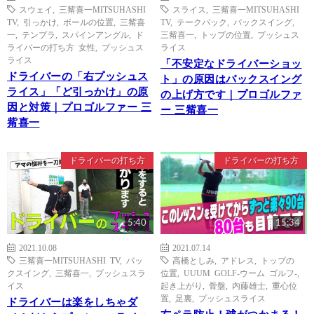
スウェイ
,
三觜喜一MITSUHASHI
スライス
,
三觜喜一MITSUHASHI
TV
,
引っかけ
,
ボールの位置
,
三觜喜
TV
,
テークバック
,
バックスイング
,
一
,
テンプラ
,
スパインアングル
,
ド
三觜喜一
,
トップの位置
,
プッシュス
ライバーの打ち方 女性
,
プッシュス
ライス
ライス
「不安定なドライバーショッ
ドライバーの「右プッシュス
ト」の原因はバックスイング
ライス」「ど引っかけ」の原
の上げ方です｜プロゴルファ
因と対策｜プロゴルファー 三
ー 三觜喜一
觜喜一
ドライバーの打ち方
ドライバーの打ち方
5:40
15:34
2021.10.08
2021.07.14
三觜喜一MITSUHASHI TV
,
バッ
高橋としみ
,
アドレス
,
トップの
クスイング
,
三觜喜一
,
プッシュスラ
位置
,
UUUM GOLF-ウーム ゴルフ-
,
イス
起き上がり
,
骨盤
,
内藤雄士
,
重心位
置
,
足裏
,
プッシュスライス
ドライバーは楽をしちゃダ