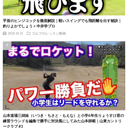
手首のヒンジコックを徹底解説｜軽いスイングでも飛距離を出す秘訣｜
釣りよかでしょう × 中井学プロ
2018.10.31
ゴルフのレッスン動画
山本道場三姉妹（いつき・ちさと・もえな）と小学6年生りょうすけ君の
練習ラウンドを編集で勝手に対決風にしてみた山本師範｜山東カントリ
ークラブ #3