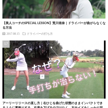
【美人コーチのSPECIAL LESSON】荒川侑奈｜ドライバーが曲がらなくな
る方法
2017.08.15
ドライバーの打ち方
アーリーリリースの直し方｜右ひじを曲げた状態のままインパクトでき
るように素振りする。右肩を下げるのではなく、左サイドをしっかり回