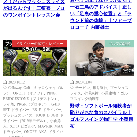
右ペラ防止！球がつかまる！
メ！だからプッシュスライス
一石二鳥のアドバイス｜正し
が出るんです｜三觜喜一プロ
い「足裏の重心位置」と「ラ
のワンポイントレッスン会
ウンド前の体操」｜ツアープ
ロコーチ 内藤雄士
ドライバーの試打・レビュー
ゴルフの雑談
9:07
9:57
2020.10.12
2020.02.04
Callaway Golf（キャロウェイゴル
チーピン
,
振り遅れ
,
プッシュス
フ）
,
ONOFF（オノフ）
,
PING
,
ライス
,
小澤康祐
,
小澤康祐 / ゴル
BRIDGESTONE（ブリヂストン）
,
フスイング物理学
ライ角
,
PRGR（プロギア）
,
G410
野球・ソフトボール経験者が
SFT ドライバー
,
RS E ドライバー
,
陥りがちな負のスパイラル｜
プッシュスライス
,
TOUR B JGR ド
ゴルフスイング物理学 小澤康
ライバー（2019年モデル）
,
小倉勇
祐
人
,
スポナビゴルフ
,
MAVRIK MAX
ドライバー
,
ONOFF AKA ドライバ
ー（2020年）