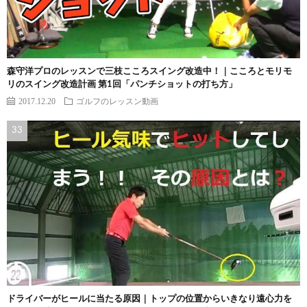
森守洋プロのレッスンで三枝こころスイング改造中！｜こころとモリモ
リのスイング改造計画 第1回「パンチショットの打ち方」
2017.12.20
ゴルフのレッスン動画
ドライバーがヒールに当たる原因｜トップの位置からいきなり遠心力を