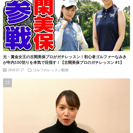
元・賞金女王の古閑美保プロがガチレッスン！初心者ゴルファーなみき
が年内100切りを本気で目指す！【古閑美保プロのガチレッスン #1】
2018.07.27
ゴルフのレッスン動画