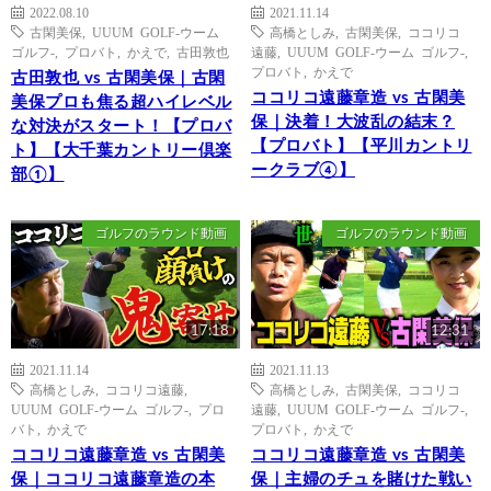
2022.08.10
2021.11.14
古閑美保
,
UUUM GOLF-ウーム
高橋としみ
,
古閑美保
,
ココリコ
ゴルフ-
,
プロバト
,
かえで
,
古田敦也
遠藤
,
UUUM GOLF-ウーム ゴルフ-
,
プロバト
,
かえで
古田敦也 vs 古閑美保｜古閑
ココリコ遠藤章造 vs 古閑美
美保プロも焦る超ハイレベル
保｜決着！大波乱の結末？
な対決がスタート！【プロバ
【プロバト】【平川カントリ
ト】【大千葉カントリー倶楽
ークラブ④】
部①】
ゴルフのラウンド動画
ゴルフのラウンド動画
17:18
12:31
2021.11.14
2021.11.13
高橋としみ
,
ココリコ遠藤
,
高橋としみ
,
古閑美保
,
ココリコ
UUUM GOLF-ウーム ゴルフ-
,
プロ
遠藤
,
UUUM GOLF-ウーム ゴルフ-
,
バト
,
かえで
プロバト
,
かえで
ココリコ遠藤章造 vs 古閑美
ココリコ遠藤章造 vs 古閑美
保｜ココリコ遠藤章造の本
保｜主婦のチュを賭けた戦い