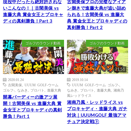
現役中だったら絶対許されな
古閑美保プロの完璧なアイア
いこんなの！｜古閑美保 vs
ン捌きで進藤大典が追い詰め
進藤大典 賞金女王とプロキャ
られる！古閑美保 vs 進藤大
ディの真剣勝負！Part 3
典 賞金女王とプロキャディの
真剣勝負！Part 2
ゴルフのラウンド動画
ゴルフのラウンド動画
28:14
21:51
2020.01.24
2019.10.14
古閑美保
,
UUUM GOLF-ウーム
UUUM GOLF-ウーム ゴルフ-
,
ゴルフ-
,
なみき
,
プロバト
,
進藤大典
なみき
,
プロバト
,
進藤大典
,
湘南乃
風レッドライス
開幕バーディーの激アツ展
湘南乃風・レッドライス vs
開！古閑美保 vs 進藤大典 賞
プロキャディ・進藤大典 ガチ
金女王とプロキャディの真剣
対決｜UUUMGOLF 最強アマ
勝負！Part 1
チュア決定戦③