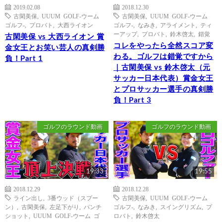
2019.02.08
2018.12.30
古閑美保
,
UUUM GOLF-ウーム
古閑美保
,
UUUM GOLF-ウーム
ゴルフ-
,
プロバト
,
大西ライオン
ゴルフ-
,
なみき
,
アライメント
,
ティ
ーアップ
,
プロバト
,
鈴木啓太
,
錯覚
古閑美保 vs 大西ライオン 賞
コレをやったら全然スコア変
金女王とお笑い芸人の真剣勝
わる。ゴルフは錯覚ですから
負！Part 1
｜古閑美保 vs 鈴木啓太（元
サッカー日本代表）賞金女王
とプロサッカー選手の真剣勝
負！Part 3
ゴルフのラウンド動画
ゴルフのラウンド動画
19:33
19:55
2018.12.29
2018.12.28
ライン出し
,
3番ウッド（スプー
古閑美保
,
UUUM GOLF-ウーム
ン）
,
古閑美保
,
左足下がり
,
パンチ
ゴルフ-
,
なみき
,
スイングリズム
,
プ
ショット
,
UUUM GOLF-ウーム ゴ
ロバト
,
鈴木啓太