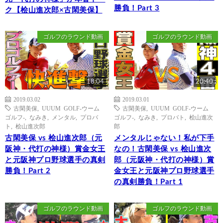
勝負！Part 3
ク【桧山進次郎×古閑美保】
ゴルフのラウンド動画
ゴルフのラウンド動画
18:04
20:40
2019.03.02
2019.03.01
古閑美保
,
UUUM GOLF-ウーム
古閑美保
,
UUUM GOLF-ウーム
ゴルフ-
,
なみき
,
メンタル
,
プロバ
ゴルフ-
,
なみき
,
プロバト
,
桧山進次
ト
,
桧山進次郎
郎
古閑美保 vs 桧山進次郎（元
メンタルじゃない！私が下手
阪神・代打の神様）賞金女王
なの！古閑美保 vs 桧山進次
と元阪神プロ野球選手の真剣
郎（元阪神・代打の神様）賞
勝負！Part 2
金女王と元阪神プロ野球選手
の真剣勝負！Part 1
ゴルフのラウンド動画
ゴルフのラウンド動画