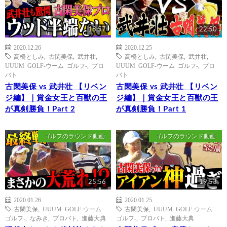
18:57
22:50
2020.12.26
2020.12.25
高橋としみ
,
古閑美保
,
武井壮
,
高橋としみ
,
古閑美保
,
武井壮
,
UUUM GOLF-ウーム ゴルフ-
,
プロ
UUUM GOLF-ウーム ゴルフ-
,
プロ
バト
バト
古閑美保 vs 武井壮 【リベン
古閑美保 vs 武井壮 【リベン
ジ編】｜賞金女王と百獣の王
ジ編】｜賞金女王と百獣の王
が真剣勝負！Part 2
が真剣勝負！Part 1
ゴルフのラウンド動画
ゴルフのラウンド動画
25:56
19:53
2020.01.26
2020.01.25
古閑美保
,
UUUM GOLF-ウーム
古閑美保
,
UUUM GOLF-ウーム
ゴルフ-
,
なみき
,
プロバト
,
進藤大典
ゴルフ-
,
プロバト
,
進藤大典