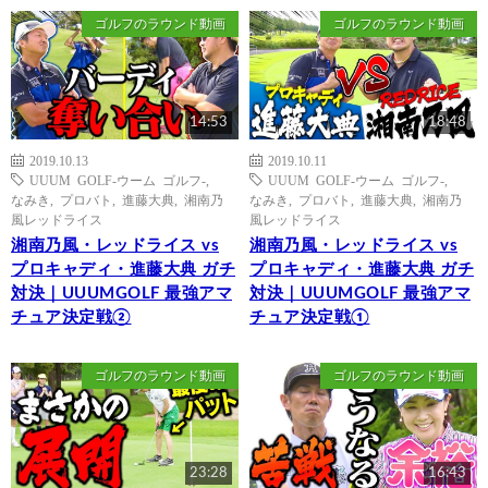
ゴルフのラウンド動画
ゴルフのラウンド動画
14:53
18:48
2019.10.13
2019.10.11
UUUM GOLF-ウーム ゴルフ-
,
UUUM GOLF-ウーム ゴルフ-
,
なみき
,
プロバト
,
進藤大典
,
湘南乃
なみき
,
プロバト
,
進藤大典
,
湘南乃
風レッドライス
風レッドライス
湘南乃風・レッドライス vs
湘南乃風・レッドライス vs
プロキャディ・進藤大典 ガチ
プロキャディ・進藤大典 ガチ
対決｜UUUMGOLF 最強アマ
対決｜UUUMGOLF 最強アマ
チュア決定戦②
チュア決定戦①
ゴルフのラウンド動画
ゴルフのラウンド動画
23:28
16:43