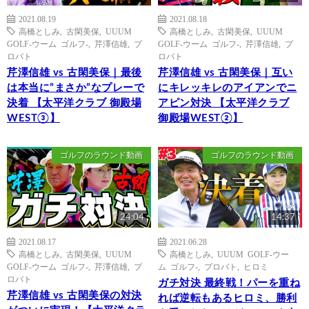
2021.08.19
2021.08.18
高橋としみ
,
古閑美保
,
UUUM
高橋としみ
,
古閑美保
,
UUUM
GOLF-ウーム ゴルフ-
,
芹澤信雄
,
プ
GOLF-ウーム ゴルフ-
,
芹澤信雄
,
プ
ロバト
ロバト
芹澤信雄 vs 古閑美保｜最後
芹澤信雄 vs 古閑美保｜互い
は本当に”まさか”なプレーで
にキレッキレのアイアンでニ
決着 【太平洋クラブ 御殿場
アピン対決 【太平洋クラブ
WEST③】
御殿場WEST②】
ゴルフのラウンド動画
ゴルフのラウンド動画
24:04
14:37
2021.08.17
2021.06.28
高橋としみ
,
古閑美保
,
UUUM
高橋としみ
,
UUUM GOLF-ウー
GOLF-ウーム ゴルフ-
,
芹澤信雄
,
プ
ム ゴルフ-
,
プロバト
,
ヒロミ
ロバト
ガチ対決 最終戦！パーを重ね
芹澤信雄 vs 古閑美保の対決
れば逆転もあるヒロミ、勝利