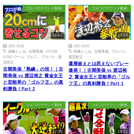
ゴルフのラウンド動画
ゴルフのラウンド動画
18:03
23:59
2021.10.02
2021.10.01
高橋としみ
,
古閑美保
,
UUUM
高橋としみ
,
古閑美保
,
プロバト
,
GOLF-ウーム ゴルフ-
,
プロバト
,
渡
渡辺裕之
辺裕之
還暦超えとは思えないプレー
古閑美保「熟練」の技！｜古
連発！｜古閑美保 vs 渡辺裕
閑美保 vs 渡辺裕之 賞金女王
之 賞金女王と芸能界の「ゴル
と芸能界の「ゴルフ王」の真
フ王」の真剣勝負！Part 1
剣勝負！Part 2
ゴルフのラウンド動画
ゴルフのラウンド動画
17:30
14:31