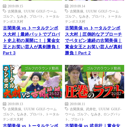
2019.09.15
2019.09.14
古閑美保
,
UUUM GOLF-ウーム
古閑美保
,
UUUM GOLF-ウーム
ゴルフ-
,
なみき
,
プロバト
,
トータル
ゴルフ-
,
なみき
,
プロバト
,
トータル
テンボス大村
テンボス大村
古閑美保 vs トータルテンボ
古閑美保 vs トータルテンボ
ス大村｜最終パットでプロバ
ス大村｜圧倒的なアプローチ
ト史上初の展開に！｜賞金女
でベタピン連続の古閑美保｜
王とお笑い芸人が真剣勝負！
賞金女王とお笑い芸人が真剣
Part 3
勝負！Part 2
ゴルフのラウンド動画
ゴルフのラウンド動画
25:12
23:02
2019.09.13
2019.08.11
古閑美保
,
UUUM GOLF-ウーム
古閑美保
,
武井壮
,
UUUM GOLF-
ゴルフ-
,
なみき
,
プロバト
,
トータル
ウーム ゴルフ-
,
なみき
,
ロングパッ
テンボス大村
ト
,
プロバト
古閑美保 vs トータルテンボ
古閑美保 vs 武井壮｜賞金女