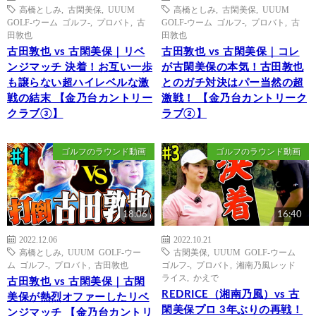
高橋としみ
,
古閑美保
,
UUUM
高橋としみ
,
古閑美保
,
UUUM
GOLF-ウーム ゴルフ-
,
プロバト
,
古
GOLF-ウーム ゴルフ-
,
プロバト
,
古
田敦也
田敦也
古田敦也 vs 古閑美保｜リベ
古田敦也 vs 古閑美保｜コレ
ンジマッチ 決着！お互い一歩
が古閑美保の本気！古田敦也
も譲らない超ハイレベルな激
とのガチ対決はパー当然の超
戦の結末 【金乃台カントリー
激戦！ 【金乃台カントリーク
クラブ③】
ラブ②】
ゴルフのラウンド動画
ゴルフのラウンド動画
18:06
16:40
2022.12.06
2022.10.21
高橋としみ
,
UUUM GOLF-ウー
古閑美保
,
UUUM GOLF-ウーム
ム ゴルフ-
,
プロバト
,
古田敦也
ゴルフ-
,
プロバト
,
湘南乃風レッド
ライス
,
かえで
古田敦也 vs 古閑美保｜古閑
REDRICE（湘南乃風）vs 古
美保が熱烈オファーしたリベ
閑美保プロ 3年ぶりの再戦！
ンジマッチ 【金乃台カントリ