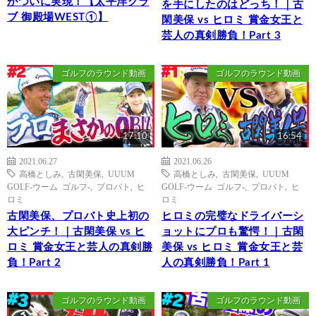
がついに実現！【太平洋クラ
を手にしたのはどっち！｜古
ブ 御殿場WEST①】
閑美保 vs ヒロミ 賞金女王と
芸人の真剣勝負！Part 3
ゴルフのラウンド動画
ゴルフのラウンド動画
17:10
16:54
2021.06.27
2021.06.26
高橋としみ
,
古閑美保
,
UUUM
高橋としみ
,
古閑美保
,
UUUM
GOLF-ウーム ゴルフ-
,
プロバト
,
ヒ
GOLF-ウーム ゴルフ-
,
プロバト
,
ヒ
ロミ
ロミ
古閑美保、プロバト史上初の
ヒロミの完璧なドライバーシ
大ピンチ！｜古閑美保 vs ヒ
ョットにプロも驚愕！｜古閑
ロミ 賞金女王と芸人の真剣勝
美保 vs ヒロミ 賞金女王と芸
負！Part 2
人の真剣勝負！Part 1
ゴルフのラウンド動画
ゴルフのラウンド動画