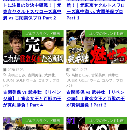
トに注目の対決中盤戦！｜元
然！｜元東京ヤクルトスワロ
東京ヤクルトスワローズ真中
ーズ真中満 vs 古閑美保プロ
満 vs 古閑美保プロ Part 2
Part 1
ゴルフのラウンド動画
ゴルフのラウンド動画
24:13
2020.12.28
2020.12.27
高橋としみ
,
古閑美保
,
武井壮
,
高橋としみ
,
古閑美保
,
武井壮
,
UUUM GOLF-ウーム ゴルフ-
,
プロ
UUUM GOLF-ウーム ゴルフ-
,
プロ
バト
バト
古閑美保 vs 武井壮 【リベン
古閑美保 vs 武井壮 【リベン
ジ編】｜賞金女王と百獣の王
ジ編】｜賞金女王と百獣の王
が真剣勝負！Part 4
が真剣勝負！Part 3
ゴルフのラウンド動画
ゴルフのラウンド動画