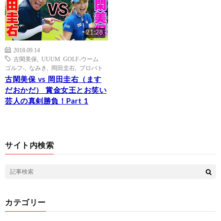
21:28
2018.09.14
古閑美保
,
UUUM GOLF-ウーム
ゴルフ-
,
なみき
,
岡田圭右
,
プロバト
古閑美保 vs 岡田圭右（ます
だおかだ） 賞金女王とお笑い
芸人の真剣勝負！Part 1
サイト内検索
カテゴリー