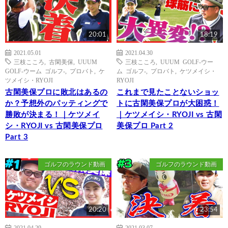
20:01
18:19
2021.05.01
2021.04.30
三枝こころ
,
古閑美保
,
UUUM
三枝こころ
,
UUUM GOLF-ウー
GOLF-ウーム ゴルフ-
,
プロバト
,
ケ
ム ゴルフ-
,
プロバト
,
ケツメイシ・
ツメイシ・RYOJI
RYOJI
古閑美保プロに敗北はあるの
これまで見たことないショッ
か？予想外のパッティングで
トに古閑美保プロが大困惑！
勝敗が決まる！｜ケツメイ
｜ケツメイシ・RYOJI vs 古閑
シ・RYOJI vs 古閑美保プロ
美保プロ Part 2
Part 3
ゴルフのラウンド動画
ゴルフのラウンド動画
20:20
23:54
2021.04.29
2021.03.07