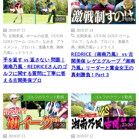
10:04
19:04
2019.07.15
2019.07.14
古閑美保
,
ボールの位置
,
UUUM
古閑美保
,
UUUM GOLF-ウーム
GOLF-ウーム ゴルフ-
,
なみき
,
アラ
ゴルフ-
,
なみき
,
プロバト
,
進藤大
イメント
,
プロバト
,
進藤大典
,
湘南
典
,
湘南乃風レッドライス
乃風レッドライス
REDRICE（湘南乃風） vs 古
手を返す vs 返さない 問題｜
閑美保 レゲエグループ『湘南
湘南乃風・REDRICEさんのゴ
乃風』リーダーと賞金女王の
ルフに関する質問に丁寧に答
真剣勝負！Part 3
える古閑美保プロ
ゴルフのラウンド動画
ゴルフのラウンド動画
16:30
23:30
2019.07.13
2019.07.12