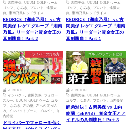
古閑美保
,
UUUM GOLF-ウーム
古閑美保
,
UUUM GOLF-ウーム
ゴルフ-
,
なみき
,
プロバト
,
進藤大
ゴルフ-
,
なみき
,
プロバト
,
進藤大
典
,
湘南乃風レッドライス
典
,
湘南乃風レッドライス
REDRICE（湘南乃風） vs 古
REDRICE（湘南乃風） vs 古
閑美保 レゲエグループ『湘南
閑美保 レゲエグループ『湘南
乃風』リーダーと賞金女王の
乃風』リーダーと賞金女王の
真剣勝負！Part 2
真剣勝負！Part 1
ドライバーの打ち方
ゴルフのラウンド動画
6:00
19:02
2019.06.10
2019.06.09
インパクト
,
古閑美保
,
フォロー
古閑美保
,
UUUM GOLF-ウーム
スルー
,
UUUM GOLF-ウーム ゴル
ゴルフ-
,
なみき
,
プロバト
,
山内鈴蘭
フ-
,
なみき
,
左の壁
,
左への突っ込
師弟対決！古閑美保 vs 山内
み
,
インパクトゾーン
,
プロバト
,
山
鈴蘭（SEK48） 賞金女王とア
内鈴蘭
イドルの真剣勝負！Part 3
ドライバーでフォローを低く