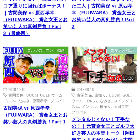
コア通りに回ればボーナス！
た二人｜古閑美保 vs 原西孝
｜古閑美保 vs 原西孝幸
幸（FUJIWARA） 賞金女王と
（FUJIWARA） 賞金女王とお
お笑い芸人の真剣勝負！Part
笑い芸人の真剣勝負！Part
2
3（最終回）
ゴルフのラウンド動画
ゴルフの雑談
18:15
15:28
2018.10.19
2018.09.18
古閑美保
,
UUUM GOLF-ウーム
古閑美保
,
縦振り
,
UUUM GOLF-
ゴルフ-
,
なみき
,
原西孝幸
,
プロバト
ウーム ゴルフ-
,
なみき
,
スイングリ
ズム
,
メンタル
,
横振り
,
岡田圭右
,
古閑美保 vs 原西孝幸
プロバト
（FUJIWARA） 賞金女王とお
メンタルじゃない！下手な
笑い芸人の真剣勝負！Part 1
の！｜元賞金女王とゴルフ大
好き芸人の本音トーク【岡田