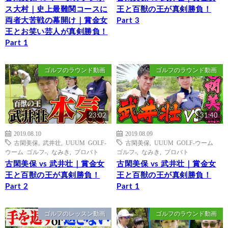
ス大村｜史上最難関コースに
王と百獣の王が真剣勝負！
両者大苦戦の幕開け｜賞金女
Part 3
王とお笑い芸人が真剣勝負！
Part 1
ゴルフのラウンド動画
ゴルフのラウンド動画
23:02
31:40
2019.08.10
2019.08.09
古閑美保
,
武井壮
,
UUUM GOLF-
古閑美保
,
UUUM GOLF-ウーム
ウーム ゴルフ-
,
なみき
,
プロバト
ゴルフ-
,
なみき
,
プロバト
古閑美保 vs 武井壮｜賞金女
古閑美保 vs 武井壮｜賞金女
王と百獣の王が真剣勝負！
王と百獣の王が真剣勝負！
Part 2
Part 1
ゴルフのレッスン動画
ゴルフのラウンド動画