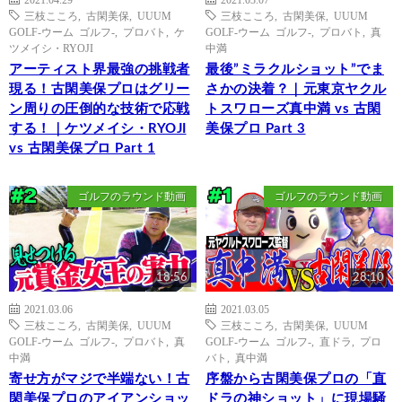
三枝こころ
,
古閑美保
,
UUUM
三枝こころ
,
古閑美保
,
UUUM
GOLF-ウーム ゴルフ-
,
プロバト
,
ケ
GOLF-ウーム ゴルフ-
,
プロバト
,
真
ツメイシ・RYOJI
中満
アーティスト界最強の挑戦者
最後”ミラクルショット”でま
現る！古閑美保プロはグリー
さかの決着？｜元東京ヤクル
ン周りの圧倒的な技術で応戦
トスワローズ真中満 vs 古閑
する！｜ケツメイシ・RYOJI
美保プロ Part 3
vs 古閑美保プロ Part 1
ゴルフのラウンド動画
ゴルフのラウンド動画
18:56
28:10
2021.03.06
2021.03.05
三枝こころ
,
古閑美保
,
UUUM
三枝こころ
,
古閑美保
,
UUUM
GOLF-ウーム ゴルフ-
,
プロバト
,
真
GOLF-ウーム ゴルフ-
,
直ドラ
,
プロ
中満
バト
,
真中満
寄せ方がマジで半端ない！古
序盤から古閑美保プロの「直
閑美保プロのアイアンショッ
ドラの神ショット」に現場騒