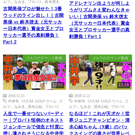
ルフ-
,
なみき
,
プロバト
,
鈴木啓太
アドレナリン出ようが何しよ
古閑美保プロが魅せた！3番
うがリズムさえ変わんなきゃ
ウッドのライン出し！｜古閑
いい｜古閑美保 vs 鈴木啓太
美保 vs 鈴木啓太（元サッカ
（元サッカー日本代表）賞金
ー日本代表）賞金女王とプロ
女王とプロサッカー選手の真
サッカー選手の真剣勝負！
剣勝負！Part 1
Part 2
ゴルフのラウンド動画
ゴルフのラウンド動画
12:55
11:18
2018.12.23
2018.12.22
中井学
,
UUUM GOLF-ウーム ゴ
中井学
,
UUUM GOLF-ウーム ゴ
ルフ-
,
なみき
,
清水心結
,
プロバト
ルフ-
,
なみき
,
清水心結
,
プロバト
人生で一番せつないバーディ
なるほど！これが天才か！世
ー｜プロバト恒例のオネスト
界ジュニアチャンピオン・清
ジョンホールで信念と忖度に
水心結ちゃん（9歳）のバッ
押し潰されそうになる中井学
クスイングの速さが世界レベ