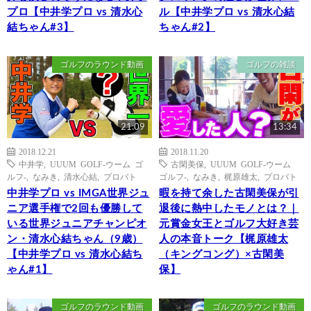
プロ【中井学プロ vs 清水心
ル【中井学プロ vs 清水心結
結ちゃん#3】
ちゃん#2】
ゴルフのラウンド動画
ゴルフの雑談
21:09
13:34
2018.12.21
2018.11.20
中井学
,
UUUM GOLF-ウーム ゴ
古閑美保
,
UUUM GOLF-ウーム
ルフ-
,
なみき
,
清水心結
,
プロバト
ゴルフ-
,
なみき
,
梶原雄太
,
プロバト
中井学プロ vs IMGA世界ジュ
暇を持て余した古閑美保が引
ニア選手権で2回も優勝して
退後に熱中したモノとは？｜
いる世界ジュニアチャンピオ
元賞金女王とゴルフ大好き芸
ン・清水心結ちゃん（9歳）
人の本音トーク【梶原雄太
【中井学プロ vs 清水心結ち
（キングコング）×古閑美
ゃん#1】
保】
ゴルフのラウンド動画
ゴルフのラウンド動画