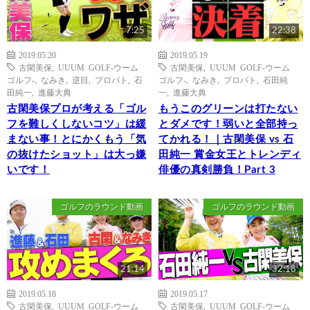
7:25
22:38
2019.05.20
2019.05.19
古閑美保
,
UUUM GOLF-ウーム
古閑美保
,
UUUM GOLF-ウーム
ゴルフ-
,
なみき
,
逆目
,
プロバト
,
石
ゴルフ-
,
なみき
,
プロバト
,
石田純
田純一
,
進藤大典
一
,
進藤大典
古閑美保プロが考える「ゴル
もうこのグリーンは打たない
フを難しくしないコツ」は緩
とダメです！弱いと全部持っ
まない事！とにかくもう「気
てかれる！｜古閑美保 vs 石
の抜けたショット」は大っ嫌
田純一 賞金女王とトレンディ
いです！
俳優の真剣勝負！Part 3
ゴルフのラウンド動画
ゴルフのラウンド動画
21:14
32:18
2019.05.18
2019.05.17
古閑美保
,
UUUM GOLF-ウーム
古閑美保
,
UUUM GOLF-ウーム