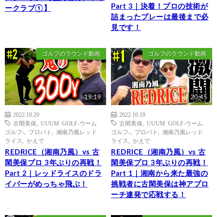
Part 3｜決着！プロの技術が
ークラブ①】
詰まったプレーは最後まで必
見です！
ゴルフのラウンド動画
ゴルフのラウンド動画
19:19
20:45
2022.10.20
2022.10.19
古閑美保
,
UUUM GOLF-ウーム
古閑美保
,
UUUM GOLF-ウーム
ゴルフ-
,
プロバト
,
湘南乃風レッド
ゴルフ-
,
プロバト
,
湘南乃風レッド
ライス
,
かえで
ライス
,
かえで
REDRICE（湘南乃風）vs 古
REDRICE（湘南乃風）vs 古
閑美保プロ 3年ぶりの再戦！
閑美保プロ 3年ぶりの再戦！
Part 2｜レッドライスのドラ
Part 1｜湘南から来た最強の
イバーがめっちゃ飛ぶ！
挑戦者に古閑美保は神アプロ
ーチ連発で応戦する！