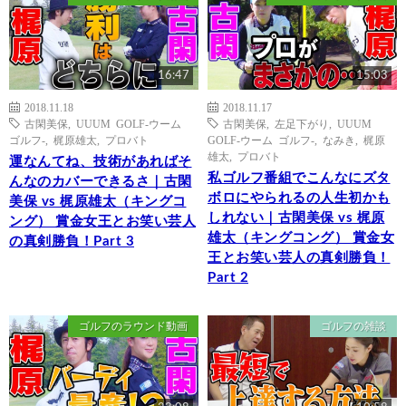
16:47
15:03
2018.11.18
2018.11.17
古閑美保
,
UUUM GOLF-ウーム
古閑美保
,
左足下がり
,
UUUM
ゴルフ-
,
梶原雄太
,
プロバト
GOLF-ウーム ゴルフ-
,
なみき
,
梶原
雄太
,
プロバト
運なんてね、技術があればそ
私ゴルフ番組でこんなにズタ
んなのカバーできるさ｜古閑
ボロにやられるの人生初かも
美保 vs 梶原雄太（キングコ
しれない｜古閑美保 vs 梶原
ング） 賞金女王とお笑い芸人
雄太（キングコング） 賞金女
の真剣勝負！Part 3
王とお笑い芸人の真剣勝負！
Part 2
ゴルフのラウンド動画
ゴルフの雑談