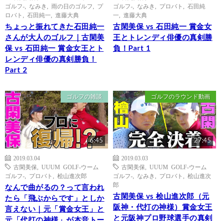
ゴルフ-
,
なみき
,
雨の日のゴルフ
,
プ
ゴルフ-
,
なみき
,
プロバト
,
石田純
ロバト
,
石田純一
,
進藤大典
一
,
進藤大典
ちょっと振れてきた石田純一
古閑美保 vs 石田純一 賞金女
さんが大人のゴルフ｜古閑美
王とトレンディ俳優の真剣勝
保 vs 石田純一 賞金女王とト
負！Part 1
レンディ俳優の真剣勝負！
Part 2
ゴルフの雑談
ゴルフのラウンド動画
6:45
27:45
2019.03.04
2019.03.03
古閑美保
,
UUUM GOLF-ウーム
古閑美保
,
UUUM GOLF-ウーム
ゴルフ-
,
プロバト
,
桧山進次郎
ゴルフ-
,
なみき
,
プロバト
,
桧山進次
郎
なんで曲がるの？って言われ
古閑美保 vs 桧山進次郎（元
たら「飛ぶからです」としか
阪神・代打の神様）賞金女王
言えない｜元「賞金女王」と
と元阪神プロ野球選手の真剣
元「代打の神様」が本音トー