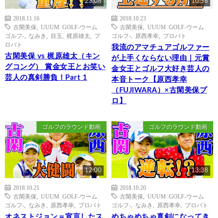
23:08
10:58
2018.11.16
2018.10.23
古閑美保
,
UUUM GOLF-ウーム
古閑美保
,
UUUM GOLF-ウーム
ゴルフ-
,
なみき
,
目玉
,
梶原雄太
,
プ
ゴルフ-
,
原西孝幸
,
プロバト
ロバト
我流のアマチュアゴルファー
古閑美保 vs 梶原雄太（キン
が上手くならない理由｜元賞
グコング） 賞金女王とお笑い
金女王とゴルフ大好き芸人の
芸人の真剣勝負！Part 1
本音トーク【原西孝幸
（FUJIWARA）×古閑美保プ
ロ】
ゴルフのラウンド動画
ゴルフのラウンド動画
12:00
13:38
2018.10.21
2018.10.20
古閑美保
,
UUUM GOLF-ウーム
古閑美保
,
UUUM GOLF-ウーム
ゴルフ-
,
なみき
,
原西孝幸
,
プロバト
ゴルフ-
,
なみき
,
原西孝幸
,
プロバト
オネストジョン＝宣言したス
めちゃめちゃ真剣になってき