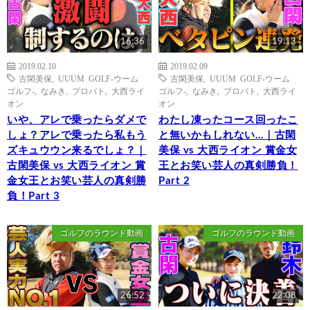
16:36
19:13
2019.02.10
2019.02.09
古閑美保
,
UUUM GOLF-ウーム
古閑美保
,
UUUM GOLF-ウーム
ゴルフ-
,
なみき
,
プロバト
,
大西ライ
ゴルフ-
,
なみき
,
プロバト
,
大西ライ
オン
オン
いや、アレで乗ったらダメで
わたし凍ったコース回ったこ
しょ？アレで乗ったら私もう
と無いかもしれない…｜古閑
ズキュウウン来るでしょ？｜
美保 vs 大西ライオン 賞金女
古閑美保 vs 大西ライオン 賞
王とお笑い芸人の真剣勝負！
金女王とお笑い芸人の真剣勝
Part 2
負！Part 3
ゴルフのラウンド動画
ゴルフのラウンド動画
26:52
22:08