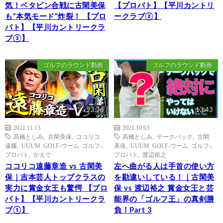
気！ベタピン合戦に古閑美保
【プロバト】【平川カントリ
も”本気モード”炸裂！ 【プロ
ークラブ②】
バト】【平川カントリークラ
ブ③】
ゴルフのラウンド動画
ゴルフのラウンド動画
23:36
13:43
2021.11.13
2021.10.03
高橋としみ
,
古閑美保
,
ココリコ
高橋としみ
,
テークバック
,
古閑
遠藤
,
UUUM GOLF-ウーム ゴルフ-
,
美保
,
UUUM GOLF-ウーム ゴルフ-
,
プロバト
,
かえで
プロバト
,
渡辺裕之
ココリコ遠藤章造 vs 古閑美
左へ曲がる人は手首の使い方
保｜吉本芸人トップクラスの
を勘違いしている！｜古閑美
実力に賞金女王も驚愕 【プロ
保 vs 渡辺裕之 賞金女王と芸
バト】【平川カントリークラ
能界の「ゴルフ王」の真剣勝
ブ①】
負！Part 3