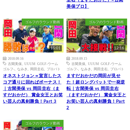
圭右（ますだおかだ）×古閑
美保プロ】
ゴルフのラウンド動画
ゴルフのラウンド動画
15:01
12:16
2018.09.16
2018.09.15
古閑美保
,
UUUM GOLF-ウーム
古閑美保
,
UUUM GOLF-ウーム
ゴルフ-
,
なみき
,
岡田圭右
,
プロバト
ゴルフ-
,
なみき
,
岡田圭右
,
プロバト
オネストジョン＝宣言したス
ますだおかだの岡田が見せ
コア通りに回ればボーナス！
た！超ロングパットで一発逆
｜古閑美保 vs 岡田圭右（ま
転｜古閑美保 vs 岡田圭右
すだおかだ） 賞金女王とお笑
（ますだおかだ） 賞金女王と
い芸人の真剣勝負！Part 3
お笑い芸人の真剣勝負！Part
2
ゴルフのラウンド動画