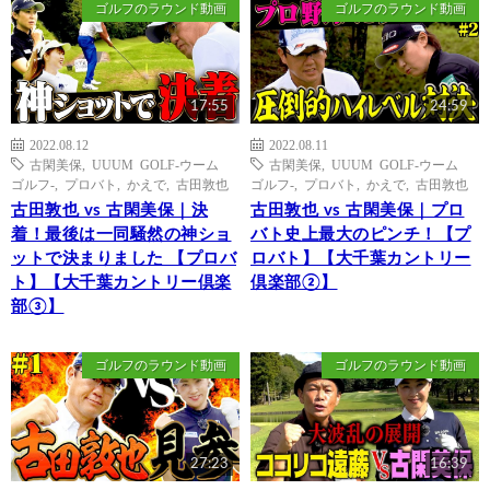
ゴルフのラウンド動画
ゴルフのラウンド動画
17:55
24:59
2022.08.12
2022.08.11
古閑美保
,
UUUM GOLF-ウーム
古閑美保
,
UUUM GOLF-ウーム
ゴルフ-
,
プロバト
,
かえで
,
古田敦也
ゴルフ-
,
プロバト
,
かえで
,
古田敦也
古田敦也 vs 古閑美保｜決
古田敦也 vs 古閑美保｜プロ
着！最後は一同騒然の神ショ
バト史上最大のピンチ！【プ
ットで決まりました 【プロバ
ロバト】【大千葉カントリー
ト】【大千葉カントリー倶楽
倶楽部②】
部③】
ゴルフのラウンド動画
ゴルフのラウンド動画
27:23
16:39