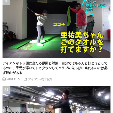
アイアンがトゥ側に当たる原因と対策｜自分ではちゃんと打とうとして
るのに、手元が浮いてトゥダウンしてクラブの先っぽに当たるのには必
ず理由がある
2018.11.27
アイアンの打ち方