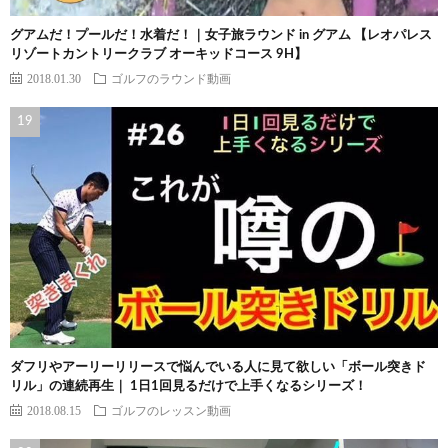
グアムだ！プールだ！水着だ！｜女子旅ラウンド in グアム 【レオパレス
リゾートカントリークラブ オーキッドコース 9H】
2018.01.30
ゴルフのラウンド動画
ダフリやアーリーリリースで悩んでいる人に見て欲しい「ボール突きド
リル」の連続再生｜ 1日1回見るだけで上手くなるシリーズ！
2018.08.15
ゴルフのレッスン動画