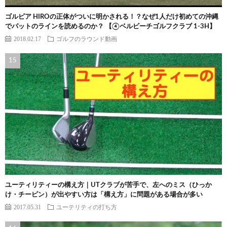
ゴルピア HIROの正体がついに明かされる！？なぜ1人だけ初めての沖縄
でパットのラインを読めるのか？ 【④ベルビーチゴルフクラブ 1-3H】
2018.02.17
ゴルフのラウンド動画
ユーティリティーの構え方｜UTクラブが苦手で、左へのミス（ひっか
け・チーピン）が出やすい方は「構え方」に問題がある場合が多い
2017.05.31
ユーテリティの打ち方