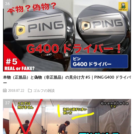
本物（正規品）と偽物（非正規品）の見分け方 #5｜PING G400 ドライバ
ー
2018.07.22
ゴルフの雑談