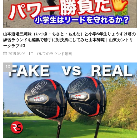
山本道場三姉妹（いつき・ちさと・もえな）と小学6年生りょうすけ君の
練習ラウンドを編集で勝手に対決風にしてみた山本師範｜山東カントリ
ークラブ #3
2019.03.06
ゴルフのラウンド動画