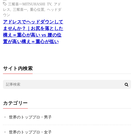
三觜喜一MITSUHASHI TV
,
アド
レス
,
三觜喜一
,
重心位置
,
ヘッドダ
ウン
アドレスでヘッドダウンして
ませんか？｜お尻を落とした
構え＝重心が高い vs 腰の位
置が高い構え＝重心が低い
サイト内検索
カテゴリー
世界のトッププロ・男子
世界のトッププロ・女子