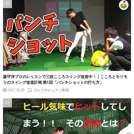
森守洋プロのレッスンで三枝こころスイング改造中！｜こころとモリモ
リのスイング改造計画 第1回「パンチショットの打ち方」
2017.12.20
ゴルフのレッスン動画