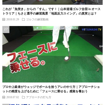
これが「魚突き」からの「すん」です！｜山本道場ゴルフ合宿 in オース
トラリア｜ちさと選手の練習風景「地面反力スイング」の真実とは？
2018.01.29
ゴルフの練習動画
プロや上級者がウェッジでボールを拾うアレのやり方｜アプローチショ
ットの精度を上げるために「フェースに乗せる」感覚を養おう
2018.07.02
アプローチの打ち方