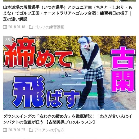
山本道場の所属選手（いつき選手）とジュニア生（ちさと・しおり・も
えな）でゴルフ王国・オーストラリアへゴルフ合宿！練習初日の様子｜
芝の違い解説
2018.01.18
ゴルフの練習動画
ダウンスイングの「右わきの締め方」を徹底解説！｜わきが甘い人はイ
ンパクトの位置が狂う 【古閑美保プロのレッスン】
2019.01.25
アイアンの打ち方