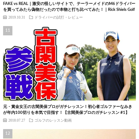
FAKE vs REAL｜激安の怪しいサイトで、テーラーメイドのM6ドライバー
を買ってみたら偽物だったので本物と打ち比べてみた！｜Rick Shiels Golf
2019.10.31
ドライバーの試打・レビュー
元・賞金女王の古閑美保プロがガチレッスン！初心者ゴルファーなみき
が年内100切りを本気で目指す！【古閑美保プロのガチレッスン #1】
2018.07.27
ゴルフのレッスン動画