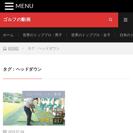
MENU
ゴルフの動画
ホーム
世界のトッププロ・男子
世界のトッププロ・女子
日本の
HOME
タグ：ヘッドダウン
タグ：ヘッドダウン
ゴルフのレッスン動画
3:17
2019.07.04