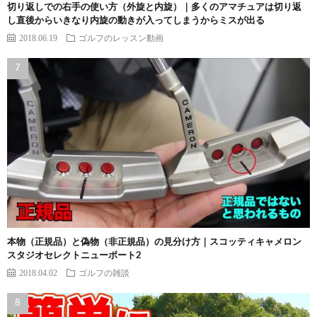
切り返しでの右手の使い方（外旋と内旋）｜多くのアマチュアは切り返
し直後からいきなり内旋の動きが入ってしまうからミスが出る
2018.06.19
ゴルフのレッスン動画
本物（正規品）と偽物（非正規品）の見分け方｜スコッティキャメロン
スタジオセレクトニューポート2
2018.04.02
ゴルフの雑談