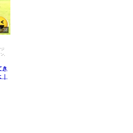
5:38
マジ
アン
,
てき
よ｜