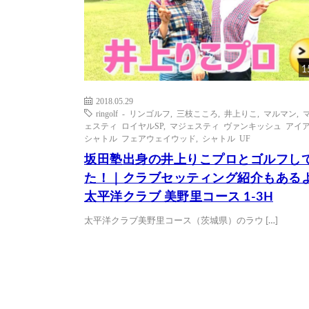
1
2018.05.29
ringolf - リンゴルフ
,
三枝こころ
,
井上りこ
,
マルマン
,
ェスティ ロイヤルSP
,
マジェスティ ヴァンキッシュ アイ
シャトル フェアウェイウッド
,
シャトル UF
坂田塾出身の井上りこプロとゴルフし
た！｜クラブセッティング紹介もある
太平洋クラブ 美野里コース 1-3H
太平洋クラブ美野里コース（茨城県）のラウ […]