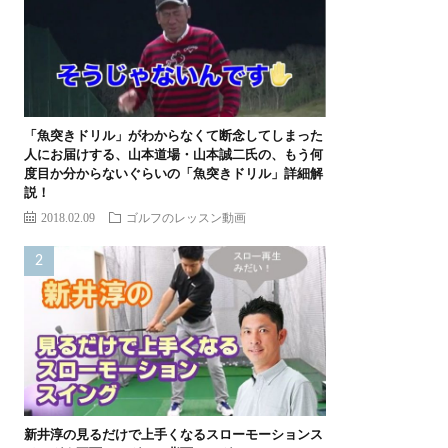
「魚突きドリル」がわからなくて断念してしまった
人にお届けする、山本道場・山本誠二氏の、もう何
度目か分からないぐらいの「魚突きドリル」詳細解
説！
2018.02.09
ゴルフのレッスン動画
新井淳の見るだけで上手くなるスローモーションス