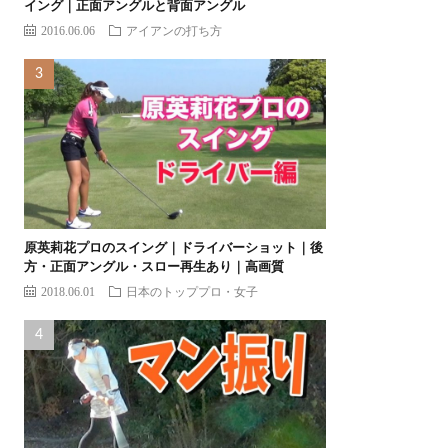
イング｜正面アングルと背面アングル
2016.06.06
アイアンの打ち方
原英莉花プロのスイング｜ドライバーショット｜後
方・正面アングル・スロー再生あり｜高画質
2018.06.01
日本のトッププロ・女子