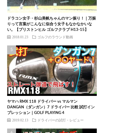
ドラコン女子・杉山美帆ちゃんのマン振り！｜万振
りって言葉がこんなに似合う女子もなかなかいな
い。【ブリストンヒル ゴルフクラブ H13-15】
2018.01.23
ゴルフのラウンド動画
ヤマハ RMX 118 ドライバー vs マルマン
DANGAN（ダンガン）7 ドライバー 比較 試打イン
プレッション｜GOLF PLAYING 4
2019.02.13
ドライバーの試打・レビュー