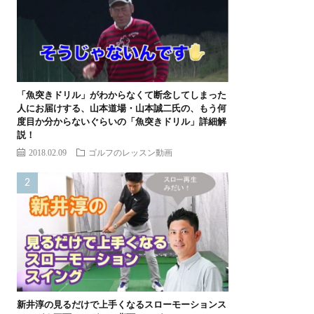
「魚突きドリル」がわからなくて断念してしまった
人にお届けする、山本道場・山本誠二氏の、もう何
度目か分からないぐらいの「魚突きドリル」詳細解
説！
2018.02.09
ゴルフのレッスン動画
新井淳の見るだけで上手くなるスローモーションス