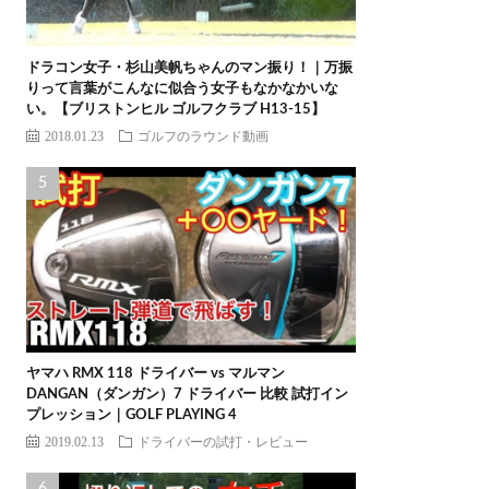
ドラコン女子・杉山美帆ちゃんのマン振り！｜万振
りって言葉がこんなに似合う女子もなかなかいな
い。【ブリストンヒル ゴルフクラブ H13-15】
2018.01.23
ゴルフのラウンド動画
ヤマハ RMX 118 ドライバー vs マルマン
DANGAN（ダンガン）7 ドライバー 比較 試打イン
プレッション｜GOLF PLAYING 4
2019.02.13
ドライバーの試打・レビュー