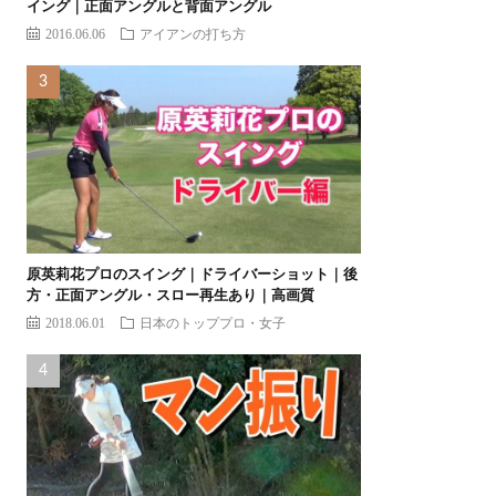
イング｜正面アングルと背面アングル
2016.06.06
アイアンの打ち方
原英莉花プロのスイング｜ドライバーショット｜後
方・正面アングル・スロー再生あり｜高画質
2018.06.01
日本のトッププロ・女子