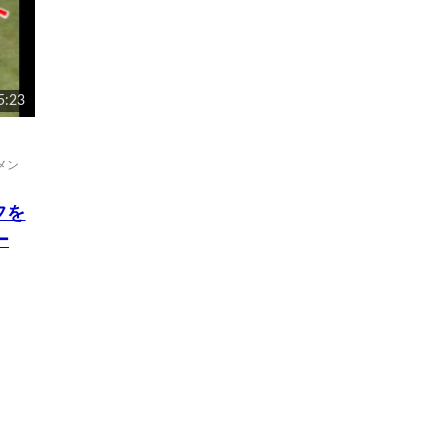
5:23
メン
フを
ー